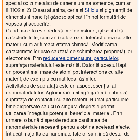
special oxizi metalici de dimensiuni nanometrice, cum ar
fi TiO2 și ZnO sau alumina, ceria și
Siliciu
și pigmenții de
dimensiuni nano își găsesc aplicații în noi formulări de
vopsea și acoperire.
Când materia este redusă în dimensiune, își schimbă
caracteristicile, cum ar fi culoarea și interacțiunea cu alte
materii, cum ar fi reactivitatea chimică. Modificarea
caracteristicilor este cauzată de schimbarea proprietăților
electronice. Prin
reducerea dimensiunii particulelor
,
suprafața materialului este mărită. Datorită acestui fapt,
un procent mai mare de atomi pot interacționa cu alte
materii, de exemplu cu matricea rășinilor.
Activitatea de suprafață este un aspect esențial al
nanomaterialelor. Aglomerarea și agregarea blochează
suprafața de contactul cu alte materii. Numai particulele
bine dispersate sau cu o singură dispersie permit
utilizarea întregului potențial benefic al materiei. Prin
urmare, o bună dispersie reduce cantitatea de
nanomateriale necesară pentru a obține aceleași efecte.
Întrucât majoritatea nanomaterialelor sunt încă destul de