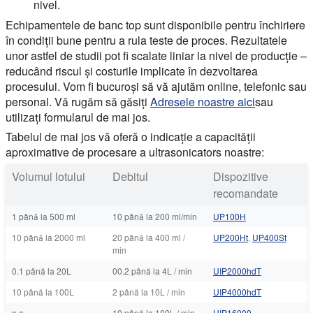
nivel.
Echipamentele de banc top sunt disponibile pentru închiriere
în condiții bune pentru a rula teste de proces. Rezultatele
unor astfel de studii pot fi scalate liniar la nivel de producție –
reducând riscul și costurile implicate în dezvoltarea
procesului. Vom fi bucuroși să vă ajutăm online, telefonic sau
personal. Vă rugăm să găsiți
Adresele noastre aici
sau
utilizați formularul de mai jos.
Tabelul de mai jos vă oferă o indicație a capacității
aproximative de procesare a ultrasonicators noastre:
Volumul lotului
Debitul
Dispozitive
recomandate
1 până la 500 ml
10 până la 200 ml/min
UP100H
10 până la 2000 ml
20 până la 400 ml /
UP200Ht
,
UP400St
min
0.1 până la 20L
00.2 până la 4L / min
UIP2000hdT
10 până la 100L
2 până la 10L / min
UIP4000hdT
n.a.
10 până la 100L / min
UIP16000