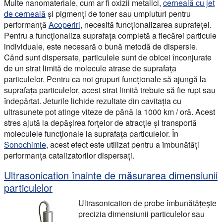
Multe nanomateriale, cum ar fi oxizii metalici,
cerneală cu jet
de cerneală
și pigmenți de toner sau umpluturi pentru
performanță
Acoperiri
, necesită funcționalizarea suprafeței.
Pentru a funcționaliza suprafața completă a fiecărei particule
individuale, este necesară o bună metodă de dispersie.
Când sunt dispersate, particulele sunt de obicei înconjurate
de un strat limită de molecule atrase de suprafața
particulelor. Pentru ca noi grupuri funcționale să ajungă la
suprafața particulelor, acest strat limită trebuie să fie rupt sau
îndepărtat. Jeturile lichide rezultate din cavitația cu
ultrasunete pot atinge viteze de până la 1000 km / oră. Acest
stres ajută la depășirea forțelor de atracție și transportă
moleculele funcționale la suprafața particulelor. În
Sonochimie
, acest efect este utilizat pentru a îmbunătăți
performanța catalizatorilor dispersați.
Ultrasonication înainte de măsurarea dimensiunii
particulelor
Ultrasonication de probe îmbunătățește
precizia dimensiunii particulelor sau