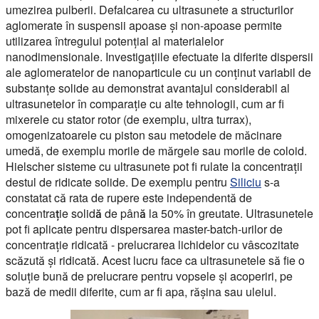
umezirea pulberii. Defalcarea cu ultrasunete a structurilor
aglomerate în suspensii apoase și non-apoase permite
utilizarea întregului potențial al materialelor
nanodimensionale. Investigațiile efectuate la diferite dispersii
ale aglomeratelor de nanoparticule cu un conținut variabil de
substanțe solide au demonstrat avantajul considerabil al
ultrasunetelor în comparație cu alte tehnologii, cum ar fi
mixerele cu stator rotor (de exemplu, ultra turrax),
omogenizatoarele cu piston sau metodele de măcinare
umedă, de exemplu morile de mărgele sau morile de coloid.
Hielscher sisteme cu ultrasunete pot fi rulate la concentrații
destul de ridicate solide. De exemplu pentru
Siliciu
s-a
constatat că rata de rupere este independentă de
concentrație solidă de până la 50%
în greutate. Ultrasunetele
pot fi aplicate pentru dispersarea master-batch-urilor de
concentrație ridicată - prelucrarea lichidelor cu vâscozitate
scăzută și ridicată. Acest lucru face ca ultrasunetele să fie o
soluție bună de prelucrare pentru vopsele și acoperiri, pe
bază de medii diferite, cum ar fi apa, rășina sau uleiul.