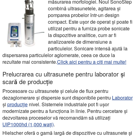
măsurarea morfologiei. Noul SonoStep
combină ultrasunetele, agitarea și
pomparea probelor într-un design
compact. Este ușor de operat și poate fi
utilizat pentru a furniza probe sonicate
la dispozitive analitice, cum ar fi
analizoarele de dimensiune a
particulelor. Sonicare intensă ajută la
dispersarea particulelor aglomerate, ceea ce duce la
rezultate mai consistente.
Click aici pentru a citi mai multe!
Prelucrarea cu ultrasunete pentru laborator și
scară de producție
Procesoare cu ultrasunete și celule de flux pentru
dezaglomerare și dispersie sunt disponibile pentru
Laborator
și
producție
nivel. Sistemele industriale pot fi ușor
modernizate pentru a funcționa în linie. Pentru cercetare și
dezvoltarea proceselor vă recomandăm să utilizați
UIP1000hd (1,000 wați)
.
Hielscher oferă o gamă largă de dispozitive cu ultrasunete și