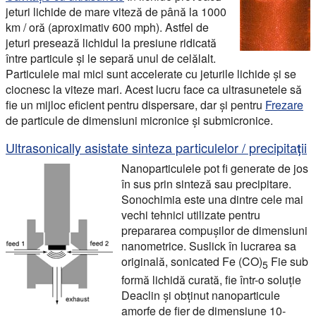
jeturi lichide de mare viteză de până la 1000
km / oră (aproximativ 600 mph). Astfel de
jeturi presează lichidul la presiune ridicată
între particule și le separă unul de celălalt.
Particulele mai mici sunt accelerate cu jeturile lichide și se
ciocnesc la viteze mari. Acest lucru face ca ultrasunetele să
fie un mijloc eficient pentru dispersare, dar și pentru
Frezare
de particule de dimensiuni micronice și submicronice.
Ultrasonically asistate sinteza particulelor / precipitații
Nanoparticulele pot fi generate de jos
în sus prin sinteză sau precipitare.
Sonochimia este una dintre cele mai
vechi tehnici utilizate pentru
prepararea compușilor de dimensiuni
nanometrice. Suslick în lucrarea sa
originală, sonicated Fe (CO)
Fie sub
5
formă lichidă curată, fie într-o soluție
Deaclin și obținut nanoparticule
amorfe de fier de dimensiune 10-