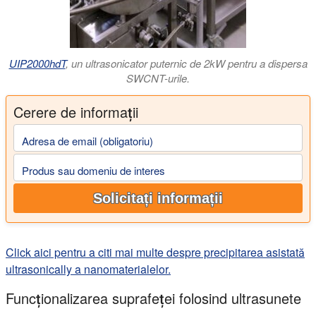
UIP2000hdT
, un ultrasonicator puternic de 2kW pentru a dispersa
SWCNT-urile.
Cerere de informații
Adresa de email (obligatoriu)
Produs sau domeniu de interes
Solicitați informații
Click aici pentru a citi mai multe despre precipitarea asistată
ultrasonically a nanomaterialelor.
Funcționalizarea suprafeței folosind ultrasunete