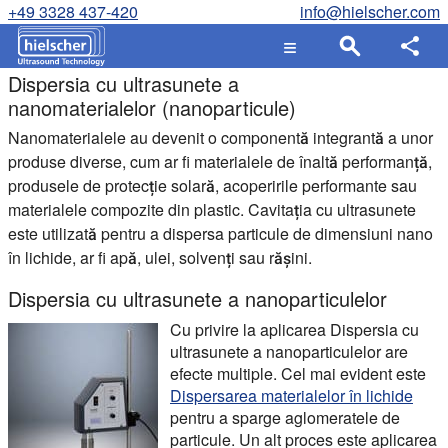
+49 3328 437-420
info@hielscher.com
Dispersia cu ultrasunete a
nanomaterialelor (nanoparticule)
Nanomaterialele au devenit o componentă integrantă a unor
produse diverse, cum ar fi materialele de înaltă performanță,
produsele de protecție solară, acoperirile performante sau
materialele compozite din plastic. Cavitația cu ultrasunete
este utilizată pentru a dispersa particule de dimensiuni nano
în lichide, ar fi apă, ulei, solvenți sau rășini.
Dispersia cu ultrasunete a nanoparticulelor
Cu privire la aplicarea
Dispersia cu
ultrasunete a nanoparticulelor
are
efecte multiple. Cel mai evident este
Dispersarea materialelor în lichide
pentru a sparge aglomeratele de
particule. Un alt proces este aplicarea