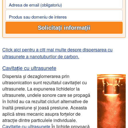
Adresa de email (obligatoriu)
Produs sau domeniu de interes
Solicitați informații
Click aici pentru a citi mai multe despre dispersarea cu
ultrasunete a nanotuburilor de carbon.
Cavitație cu ultrasunete
Dispersia și dezaglomerarea prin
ultrasonication sunt rezultatul cavitației cu
ultrasunete. La expunerea lichidelor la
ultrasunete, undele sonore care se propagă
în lichid au ca rezultat cicluri alternative de
înaltă presiune și joasă presiune. Aceasta
aplică stres mecanic asupra forțelor de
atracție dintre particulele individuale.
Cavitație cu ultrasunete
În lichide provoacă