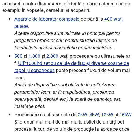
accesorii pentru dispersarea eficientă a nanomaterialelor, de
exemplu în vopsele, cerneluri și acoperiri.
Aparate de laborator compacte
de până la
400 wați
putere
.
Aceste dispozitive sunt utilizate în principal pentru
pregătirea probelor sau pentru studiile inițiale de
fezabilitate și sunt disponibile pentru închiriere.
500
și
1,000
și
2,000
wați procesoare cu ultrasunete ar
fi
UIP1000hd set cu celule de flux și diverse coarne de
rapel și sonotrodes
poate procesa fluxuri de volum mai
mari.
Astfel de dispozitive sunt utilizate în optimizarea
parametrilor (cum ar fi: amplitudinea, presiunea
operațională, debitul etc.) la scară de banc-top sau
instalație pilot.
Procesoare cu ultrasunete de
2kW
,
4kW
,
10kW
și
16kW
Și grupuri mai mari de mai multe astfel de unități pot
procesa fluxuri de volum de producție la aproape orice