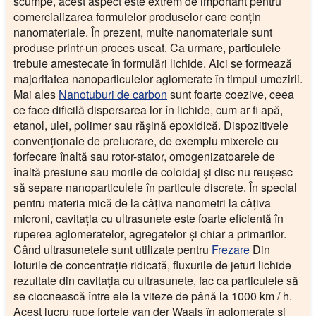
scumpe, acest aspect este extrem de important pentru
comercializarea formulelor produselor care conțin
nanomateriale. În prezent, multe nanomateriale sunt
produse printr-un proces uscat. Ca urmare, particulele
trebuie amestecate în formulări lichide. Aici se formează
majoritatea nanoparticulelor aglomerate în timpul umezirii.
Mai ales
Nanotuburi de carbon
sunt foarte coezive, ceea
ce face dificilă dispersarea lor în lichide, cum ar fi apă,
etanol, ulei, polimer sau rășină epoxidică. Dispozitivele
convenționale de prelucrare, de exemplu mixerele cu
forfecare înaltă sau rotor-stator, omogenizatoarele de
înaltă presiune sau morile de coloidaj și disc nu reușesc
să separe nanoparticulele în particule discrete. În special
pentru materia mică de la câțiva nanometri la câțiva
microni, cavitația cu ultrasunete este foarte eficientă în
ruperea aglomeratelor, agregatelor și chiar a primarilor.
Când ultrasunetele sunt utilizate pentru
Frezare
Din
loturile de concentrație ridicată, fluxurile de jeturi lichide
rezultate din cavitația cu ultrasunete, fac ca particulele să
se ciocnească între ele la viteze de până la 1000 km / h.
Acest lucru rupe forțele van der Waals în aglomerate și