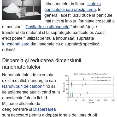
ultrasunetelor în timpul
sinteza
particulelor sau precipitarea
. În
general, acest lucru duce la particule
mai mici și la o uniformitate crescută a
dimensiunii.
Cavitație cu ultrasunete
îmbunătățește
transferul de material și la suprafețele particulelor. Acest
efect poate fi utilizat pentru a îmbunătăți suprafața
funcționalizare
din materiale cu o suprafață specifică
ridicată.
Dispersia și reducerea dimensiunii
nanomaterialelor
Nanomateriale, de exemplu
oxizi metalici, nanoargile sau
Nanotuburi de carbon
tind să
fie aglomerate atunci când sunt
amestecate într-un lichid.
Mijloace eficiente de
deaglomerare și
Dispersarea
sunt necesare pentru a depăși forțele de lipire după