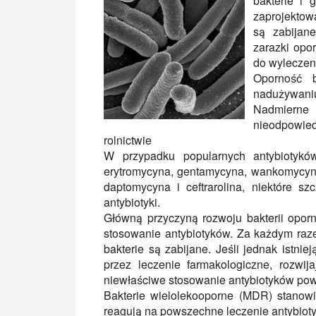
bakterie i 
zaprojektowa
są zabijane
zarazki opo
do wyleczen
Oporność b
nadużywaniu
Nadmierne 
nieodpowi
rolnictwie
W przypadku popularnych antybiotyków, 
erytromycyna, gentamycyna, wankomycyna,
daptomycyna i ceftrarolina, niektóre s
antybiotyki.
Główną przyczyną rozwoju bakterii oporn
stosowanie antybiotyków. Za każdym raze
bakterie są zabijane. Jeśli jednak istnie
przez leczenie farmakologiczne, rozwij
niewłaściwe stosowanie antybiotyków powo
Bakterie wielolekooporne (MDR) stanow
reagują na powszechne leczenie antybioty