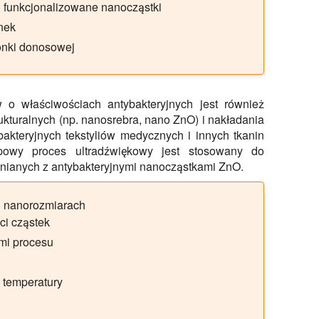
 funkcjonalizowane nanocząstki
nek
onki donosowej
 o właściwościach antybakteryjnych jest również
kturalnych (np. nanosrebra, nano ZnO) i nakładania
bakteryjnych tekstyliów medycznych i innych tkanin
apowy proces ultradźwiękowy jest stosowany do
łnianych z antybakteryjnymi nanocząstkami ZnO.
o nanorozmiarach
ci cząstek
mi procesu
a temperatury