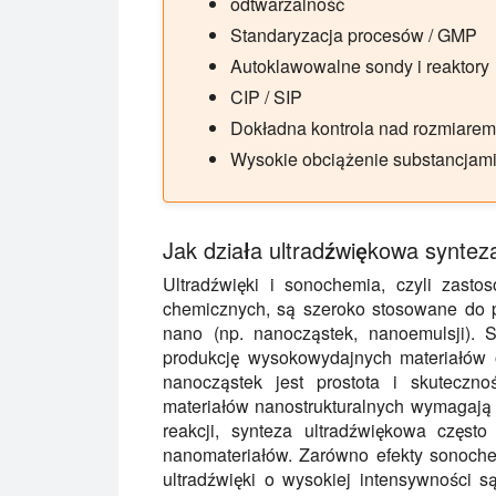
odtwarzalność
Standaryzacja procesów / GMP
Autoklawowalne sondy i reaktory
CIP / SIP
Dokładna kontrola nad rozmiarem
Wysokie obciążenie substancjam
Jak działa ultradźwiękowa syntez
Ultradźwięki i sonochemia, czyli zast
chemicznych, są szeroko stosowane do p
nano (np. nanocząstek, nanoemulsji). S
produkcję wysokowydajnych materiałów o
nanocząstek jest prostota i skuteczn
materiałów nanostrukturalnych wymagają w
reakcji, synteza ultradźwiękowa częst
nanomateriałów. Zarówno efekty sonoch
ultradźwięki o wysokiej intensywności s