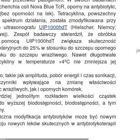
cherichia coli Nova Blue TcR, oporny na antybiotyki,
(bez oporności na lek). Tetracyklina, powszechny
 spektrum działania, została zmodyfikowana przy
 ultrasonografu
UIP1000hdT
(Hielscher, Niemcy;
wej). Zespół badawczy stwierdził, że obróbka
pomocą UIP1000hdT zwiększa skuteczność
kteryjnych do 25% w stosunku do szczepu opornego
p
ku do szczepu wrażliwego. Nawet długotrwałe
acykliny w temperaturze +4ºC nie zmniejsza jej
takie jak amplituda, pobór energii i czas sonikacji,
czynniki wpływające na zmianę właściwości
wrażliwych, jak i opornych komórek.
dziej jednolitym rozkładem wielkości cząstek
o wyższej biodostępności, biodostępności, a tym
ny.
iczna modyfikacja antybiotyków może być nowym
oju nowych leków skutecznych w antybiotykoterapii