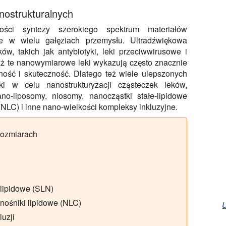
nostrukturalnych
wości syntezy szerokiego spektrum materiałów
ne w wielu gałęziach przemysłu. Ultradźwiękowa
w, takich jak antybiotyki, leki przeciwwirusowe i
waż te nanowymiarowe leki wykazują często znacznie
ność i skuteczność. Dlatego też wiele ulepszonych
ki w celu nanostrukturyzacji cząsteczek leków,
o-liposomy, niosomy, nanocząstki stałe-lipidowe
 (NLC) i inne nano-wielkości kompleksy inkluzyjne.
rozmiarach
olipidowe (SLN)
nośniki lipidowe (NLC)
uzji