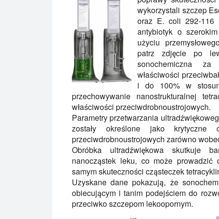
wykorzystali szczep Es
oraz E. coli 292-116 
antybiotyk o szerokim
użyciu przemysłowego
patrz zdjęcie po le
sonochemiczna za 
właściwości przeciwba
i do 100% w stosun
przechowywanie nanostrukturalnej tetr
właściwości przeciwdrobnoustrojowych.
Parametry przetwarzania ultradźwiękowego, 
zostały określone jako krytyczne 
przeciwdrobnoustrojowych zarówno wobec 
Obróbka ultradźwiękowa skutkuje bar
nanocząstek leku, co może prowadzić d
samym skuteczności cząsteczek tetracykli
Uzyskane dane pokazują, że sonochem
obiecującym i tanim podejściem do rozw
przeciwko szczepom lekoopornym.