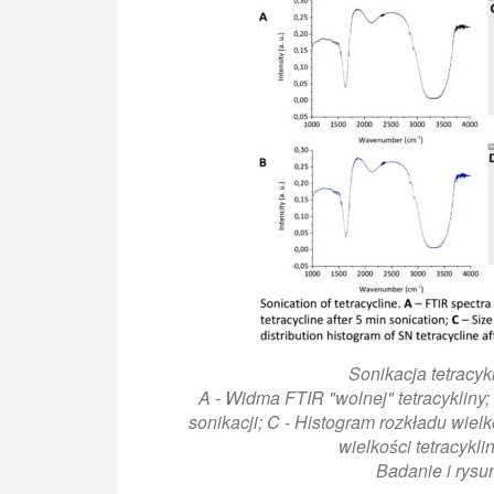
Sonikacja tetracy
A - Widma FTIR "wolnej" tetracykliny
sonikacji; C - Histogram rozkładu wielk
wielkości tetracykli
Badanie i rysun