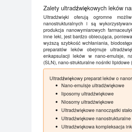
Zalety ultradźwiękowych leków na
Ultradźwięki oferują ogromne możli
nanostrukturalnych i są wykorzystywa
produkcja nanowymiarowych farmaceutykó
inne leki, jest bardzo obiecująca, ponie
wyższą szybkość wchłaniania, biodostęp
preparatów leków obejmuje ultradźwię
enkapsulacji leków w nano-emulsje, nan
(SLN), nano-strukturalne nośniki lipidowe
Ultradźwiękowy preparat leków o nano
Nano-emulsje ultradźwiękowe
liposomy ultradźwiękowe
Niosomy ultradźwiękowe
Ultradźwiękowe nanocząstki stał
Ultradźwiękowe nanostrukturalne 
Ultradźwiękowa kompleksacja inkl