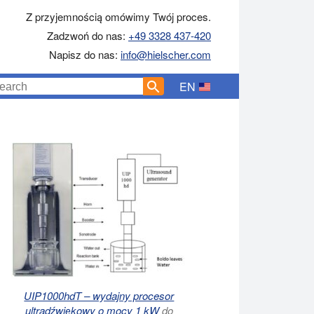
Z przyjemnością omówimy Twój proces.
Zadzwoń do nas:
+49 3328 437-420
Napisz do nas:
info@hielscher.com
EN
UIP1000hdT – wydajny procesor
ultradźwiękowy o mocy 1 kW
do