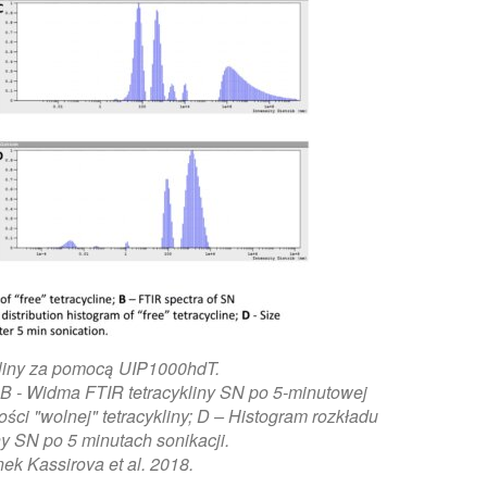
kliny za pomocą UIP1000hdT.
; B - Widma FTIR tetracykliny SN po 5-minutowej
ości "wolnej" tetracykliny; D – Histogram rozkładu
ny SN po 5 minutach sonikacji.
ek Kassirova et al. 2018.