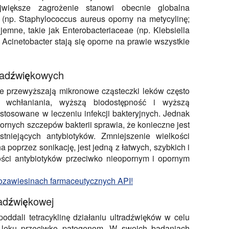
większe zagrożenie stanowi obecnie globalna
np. Staphylococcus aureus oporny na metycylinę;
mne, takie jak Enterobacteriaceae (np. Klebsiella
cinetobacter stają się oporne na prawie wszystkie
tradźwiękowych
że przewyższają mikronowe cząsteczki leków często
wchłaniania, wyższą biodostępność i wyższą
stosowane w leczeniu infekcji bakteryjnych. Jednak
pornych szczepów bakterii sprawia, że konieczne jest
tniejących antybiotyków. Zmniejszenie wielkości
na poprzez sonikację, jest jedną z łatwych, szybkich i
ności antybiotyków przeciwko nieopornym i opornym
nozawiesinach farmaceutycznych API!
radźwiękowej
 poddali tetracyklinę działaniu ultradźwięków w celu
 leku przeciwko patogenom. W swoich badaniach