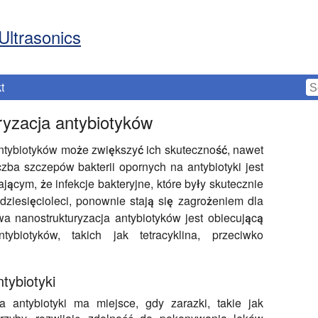
Ultrasonics
t
ryzacja antybiotyków
tybiotyków może zwiększyć ich skuteczność, nawet
zba szczepów bakterii opornych na antybiotyki jest
cym, że infekcje bakteryjne, które były skutecznie
dziesięcioleci, ponownie stają się zagrożeniem dla
a nanostrukturyzacja antybiotyków jest obiecującą
tybiotyków, takich jak tetracyklina, przeciwko
ntybiotyki
 antybiotyki ma miejsce, gdy zarazki, takie jak