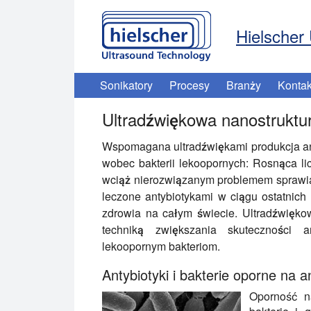
Hielscher 
Sonikatory
Procesy
Branży
Kontak
Ultradźwiękowa nanostruktu
Wspomagana ultradźwiękami produkcja an
wobec bakterii lekoopornych: Rosnąca lic
wciąż nierozwiązanym problemem sprawiają
leczone antybiotykami w ciągu ostatnich 
zdrowia na całym świecie. Ultradźwiękow
techniką zwiększania skuteczności an
lekoopornym bakteriom.
Antybiotyki i bakterie oporne na a
Oporność na