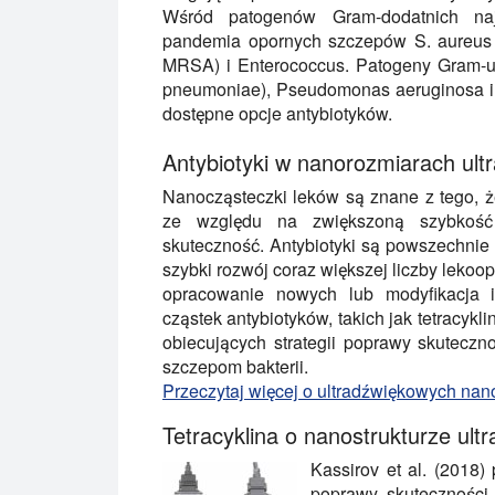
Wśród patogenów Gram-dodatnich naj
pandemia opornych szczepów S. aureus (
MRSA) i Enterococcus. Patogeny Gram-uje
pneumoniae), Pseudomonas aeruginosa i A
dostępne opcje antybiotyków.
Antybiotyki w nanorozmiarach ul
Nanocząsteczki leków są znane z tego, 
ze względu na zwiększoną szybkość 
skuteczność. Antybiotyki są powszechnie 
szybki rozwój coraz większej liczby lekoo
opracowanie nowych lub modyfikacja is
cząstek antybiotyków, takich jak tetracykli
obiecujących strategii poprawy skutecz
szczepom bakterii.
Przeczytaj więcej o ultradźwiękowych na
Tetracyklina o nanostrukturze ult
Kassirov et al. (2018)
poprawy skuteczności