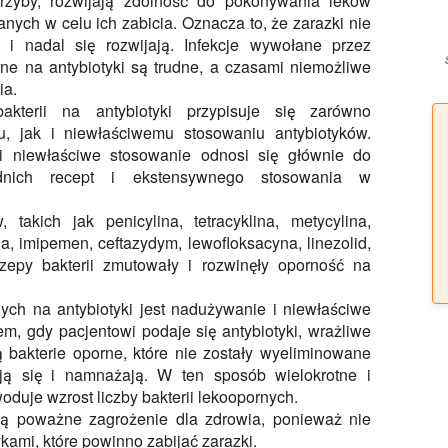
grzyby, rozwijają zdolność do pokonywania leków
nych w celu ich zabicia. Oznacza to, że zarazki nie
 i nadal się rozwijają. Infekcje wywołane przez
rne na antybiotyki są trudne, a czasami niemożliwe
ia.
akterii na antybiotyki przypisuje się zarówno
, jak i niewłaściwemu stosowaniu antybiotyków.
i niewłaściwe stosowanie odnosi się głównie do
ednich recept i ekstensywnego stosowania w
takich jak penicylina, tetracyklina, metycylina,
 imipemen, ceftazydym, lewofloksacyna, linezolid,
zczepy bakterii zmutowały i rozwinęły oporność na
ych na antybiotyki jest nadużywanie i niewłaściwe
m, gdy pacjentowi podaje się antybiotyki, wrażliwe
ją bakterie oporne, które nie zostały wyeliminowane
ają się i namnażają. W ten sposób wielokrotne i
duje wzrost liczby bakterii lekoopornych.
ią poważne zagrożenie dla zdrowia, ponieważ nie
kami, które powinno zabijać zarazki.