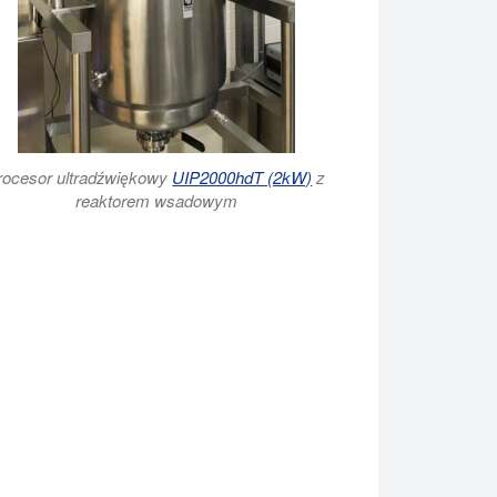
rocesor ultradźwiękowy
UIP2000hdT (2kW)
z
reaktorem wsadowym