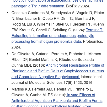
lipolytic modification of extracellular vesicles facilitates
pathogenic Th17 differentiation.
BioRxiv 2024.
Cosenza-Contreras M, Seredynska A, Vogele D, Pinter
N, Brombacher E, Cueto RF, Dinh TJ, Bernhard P,
Rogg M, Liu J, Willems P, Stael S, Huesgen PF, Kuehn
EW, Kreutz C, Schell C, Schilling O. (2024):
TermineR:
Extracting information on endogenous proteolytic
processing from shotgun proteomics data.
Proteomics.
2024.
De Oliveira A, Cataneli Pereira V, Pinheiro L, Moraes
Riboli DF, Benini Martins K, Ribeiro de Souza da
Cunha MDL (2016):
Antimicrobial Resistance Profile of
Planktonic and Biofilm Cells of Staphylococcus aureus
and Coagulase-Negative Staphylococci.
International
Journal of Molecular Sciences 17(9):1423; 2016.
Martins KB, Ferreira AM, Pereira VC, Pinheiro L,
Oliveira A, Cunha MLRS (2019):
In vitro Effects of
Antimicrobial Agents on Planktonic and Biofilm Forms
of Staphylococcus saprophyticus Isolated From