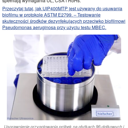
spełniają wymagania UL, CSA i RoHs.
Przeczytaj tutaj, jak UIP400MTP jest używany do usuwania
biofilmu w protokole ASTM E2799. – Testowanie
skuteczności środków dezynfekujących przeciwko biofilmowi
Pseudomonas aeruginosa przy użyciu testu MBEC.
Usprawnienie przygotowania próbek na płytkach 96-dołkowych i