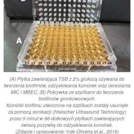
(A) Płytka zawierająca TSB z 2% glukozą używana do
tworzenia biofilmów, odzyskiwania komórek oraz określania
MIC i MBEC; (B) Pokrywka ze szpilkami do tworzenia
biofilmów gronkowcowych.
Komórki biofilmu utworzone na szpilkach zostały usunięte
za pomocą sonikacji (Hielscher Ultrasound Technology)
przez 5 minut w 96-dołkowych płytkach zawierających
świeżą pożywkę do odzyskiwania komórek.
(Zdjęcie i opracowanie: ©de Oliveira et al., 2016)