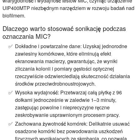
wiarygodność i wydajność testów MIC, czyniąc urządzenie
UIP400MTP niezbędnym narzędziem w rozwoju badań nad
biofilmem.
Dlaczego warto stosować sonikację podczas
oznaczania MIC?
Dokładne i powtarzalne dane:
Uzyskaj jednorodne
zawiesiny komórkowe, które eliminują efekt
ekranowania macierzy, gwarantując, że wyniki
zliczania kolonii i pomiary gęstości optycznej
rzeczywiście odzwierciedlają skuteczność działania
środków przeciwdrobnoustrojowych.
Wysoka wydajność:
Przetwarzaj całą płytkę z 96
dołkami jednocześnie w zaledwie 1–3 minuty,
zastępując powolne i nieprecyzyjne ręczne
zeskrobywanie usprawnionym procesem pracy.
Zachowana żywotność komórek:
Delikatnie usuwać
osadzone komórki bez powodowania uszkodzeń
fizycznych wynikających ze skrobania, co pozwala