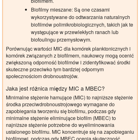
biofilmem.
Biofilmy mieszane: Są one czasami
wykorzystywane do odtwarzania naturalnych
biofilmów polimikrobiologicznych, takich jak te
występujące w przewlekłych ranach lub
biofoulingu przemysłowym.
Porównując wartości MIC dla komórek planktonicznych i
komórek związanych z biofilmem, naukowcy mogą ocenić
zwiększoną odporność biofilmów i zidentyfikować środki
skuteczne przeciwko tym bardziej odpornym
społecznościom drobnoustrojów.
Jaka jest różnica między MIC a MBEC?
Minimalne stężenie hamujące (MIC) to najniższe stężenie
środka przeciwdrobnoustrojowego wymagane do
zapobiegania tworzeniu się biofilmu, podczas gdy
minimalne stężenie eliminujące biofilm (MBEC) to
najniższe stężenie potrzebne do wyeliminowania
ustalonego biofilmu. MIC koncentruje się na zapobieganiu
biofilmowi, podczas gdy MBEC ocenia skuteczność