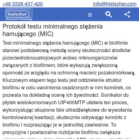
+49 3328 437-420
info@hielscher.com
Protokół testu minimalnego stężenia
hamującego (MIC)
Test minimalnego stężenia hamującego (MIC) w biofilmie
stanowi podstawową metodę oceny skuteczności środków
przeciwdrobnoustrojowych wobec mikroorganizmów
związanych z biofilmem, które wykazują zwiększoną
oporność ze względu na ochronną macierz pozakomórkową.
Kluczowym etapem tego testu jest oddzielenie struktur
biofilmu w celu uwolnienia osadzonych w nim komórek, co
pozwala na dokładną ocenę ich żywotności. Sonikator do
płytek wielokomorowych UIP400MTP ułatwia ten proces,
wykorzystując skupione fale ultradźwiękowe do wywołania
kontrolowanej kawitacji, skutecznie odrywając komórki z
biofilmu i rozpraszając je w jednolitej zawiesinie. To
precyzyjne i powtarzalne rozbijanie biofilmu zwiększa