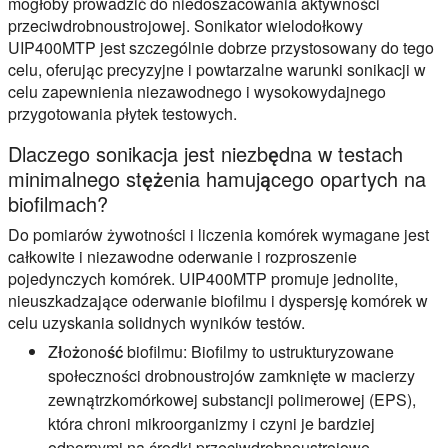
mogłoby prowadzić do niedoszacowania aktywności
przeciwdrobnoustrojowej. Sonikator wielodołkowy
UIP400MTP jest szczególnie dobrze przystosowany do tego
celu, oferując precyzyjne i powtarzalne warunki sonikacji w
celu zapewnienia niezawodnego i wysokowydajnego
przygotowania płytek testowych.
Dlaczego sonikacja jest niezbędna w testach
minimalnego stężenia hamującego opartych na
biofilmach?
Do pomiarów żywotności i liczenia komórek wymagane jest
całkowite i niezawodne oderwanie i rozproszenie
pojedynczych komórek. UIP400MTP promuje jednolite,
nieuszkadzające oderwanie biofilmu i dyspersję komórek w
celu uzyskania solidnych wyników testów.
Złożoność biofilmu:
Biofilmy to ustrukturyzowane
społeczności drobnoustrojów zamknięte w macierzy
zewnątrzkomórkowej substancji polimerowej (EPS),
która chroni mikroorganizmy i czyni je bardziej
odpornymi na środki przeciwdrobnoustrojowe.