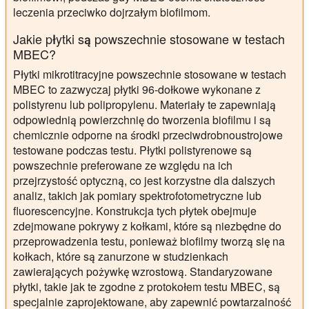
leczenia przeciwko dojrzałym biofilmom.
Jakie płytki są powszechnie stosowane w testach
MBEC?
Płytki mikrotitracyjne powszechnie stosowane w testach
MBEC to zazwyczaj płytki 96-dołkowe wykonane z
polistyrenu lub polipropylenu. Materiały te zapewniają
odpowiednią powierzchnię do tworzenia biofilmu i są
chemicznie odporne na środki przeciwdrobnoustrojowe
testowane podczas testu. Płytki polistyrenowe są
powszechnie preferowane ze względu na ich
przejrzystość optyczną, co jest korzystne dla dalszych
analiz, takich jak pomiary spektrofotometryczne lub
fluorescencyjne. Konstrukcja tych płytek obejmuje
zdejmowane pokrywy z kołkami, które są niezbędne do
przeprowadzenia testu, ponieważ biofilmy tworzą się na
kołkach, które są zanurzone w studzienkach
zawierających pożywkę wzrostową. Standaryzowane
płytki, takie jak te zgodne z protokołem testu MBEC, są
specjalnie zaprojektowane, aby zapewnić powtarzalność