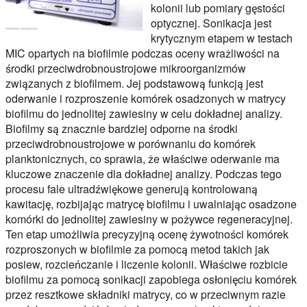
kolonii lub pomiary gęstości
optycznej. Sonikacja jest
krytycznym etapem w testach
MIC opartych na biofilmie podczas oceny wrażliwości na
środki przeciwdrobnoustrojowe mikroorganizmów
związanych z biofilmem. Jej podstawową funkcją jest
oderwanie i rozproszenie komórek osadzonych w matrycy
biofilmu do jednolitej zawiesiny w celu dokładnej analizy.
Biofilmy są znacznie bardziej odporne na środki
przeciwdrobnoustrojowe w porównaniu do komórek
planktonicznych, co sprawia, że właściwe oderwanie ma
kluczowe znaczenie dla dokładnej analizy. Podczas tego
procesu fale ultradźwiękowe generują kontrolowaną
kawitację, rozbijając matrycę biofilmu i uwalniając osadzone
komórki do jednolitej zawiesiny w pożywce regeneracyjnej.
Ten etap umożliwia precyzyjną ocenę żywotności komórek
rozproszonych w biofilmie za pomocą metod takich jak
posiew, rozcieńczanie i liczenie kolonii. Właściwe rozbicie
biofilmu za pomocą sonikacji zapobiega osłonięciu komórek
przez resztkowe składniki matrycy, co w przeciwnym razie