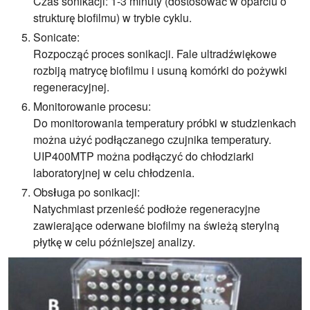
Czas sonikacji: 1-3 minuty (dostosować w oparciu o
strukturę biofilmu) w trybie cyklu.
Sonicate:
Rozpocząć proces sonikacji. Fale ultradźwiękowe
rozbiją matrycę biofilmu i usuną komórki do pożywki
regeneracyjnej.
Monitorowanie procesu:
Do monitorowania temperatury próbki w studzienkach
można użyć podłączanego czujnika temperatury.
UIP400MTP można podłączyć do chłodziarki
laboratoryjnej w celu chłodzenia.
Obsługa po sonikacji:
Natychmiast przenieść podłoże regeneracyjne
zawierające oderwane biofilmy na świeżą sterylną
płytkę w celu późniejszej analizy.