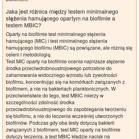
Jaka jest różnica między testem minimalnego
stężenia hamującego opartym na biofilmie a
testem MBIC?
Oparty na biofilmie test minimalnego stężenia
hamującego (MIC) i test minimalnego stężenia
hamującego biofilmu (MBIC) są powiązane, ale różnią się
celem i metodologią.
Test MIC oparty na biofilmie ocenia najniższe stężenie
środka przeciwdrobnoustrojowego potrzebne do
zahamowania widocznego wzrostu lub żywotności
biofilmu, koncentrując się na komórkach związanych z
biofilmem, a nie na bakteriach planktonicznych. W
przeciwieństwie do tego, test MBIC mierzy w
szczególności zdolność środka
przeciwdrobnoustrojowego do zapobiegania tworzeniu
się biofilmu, a nie do leczenia wcześniej utworzonych
biofilmów. Podczas gdy oba testy dotyczą bakterii
związanych z biofilmem, test MIC oparty na biofilmie
dotyczy leczenia, a test MBIC kładzie nacisk na