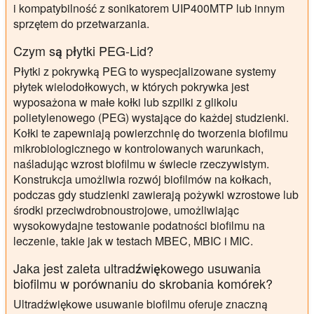
i kompatybilność z sonikatorem UIP400MTP lub innym
sprzętem do przetwarzania.
Czym są płytki PEG-Lid?
Płytki z pokrywką PEG to wyspecjalizowane systemy
płytek wielodołkowych, w których pokrywka jest
wyposażona w małe kołki lub szpilki z glikolu
polietylenowego (PEG) wystające do każdej studzienki.
Kołki te zapewniają powierzchnię do tworzenia biofilmu
mikrobiologicznego w kontrolowanych warunkach,
naśladując wzrost biofilmu w świecie rzeczywistym.
Konstrukcja umożliwia rozwój biofilmów na kołkach,
podczas gdy studzienki zawierają pożywki wzrostowe lub
środki przeciwdrobnoustrojowe, umożliwiając
wysokowydajne testowanie podatności biofilmu na
leczenie, takie jak w testach MBEC, MBIC i MIC.
Jaka jest zaleta ultradźwiękowego usuwania
biofilmu w porównaniu do skrobania komórek?
Ultradźwiękowe usuwanie biofilmu oferuje znaczną