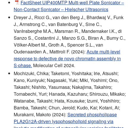
FactSheet UIP400MTP Multi-well Plate Sonicator –
Non-Contact Sonicator – Hielscher Ultrasonics
Dreyer J., Ricci G., van den Berg J., Bhardwaj V., Funk
J., Armstrong C., van Batenburg V., Sine C.,
VanInsberghe M.A., Marsman R., Mandemaker I.K., di
Sanzo S., Costantini J., Manzo S.G., Biran A., Burny C.,
Völker-Albert M., Groth A., Spencer S.L., van
Oudenaarden A., Mattiroli F. (2024):
Acute multi-level
response to defective de novo chromatin assembly in
S-phase.
Molecular Cell 2024.
Mochizuki, Chika; Taketomi, Yoshitaka; Irie, Atsushi;
Kano, Kuniyuki; Nagasaki, Yuki; Miki, Yoshimi; Ono,
Takashi; Nishito, Yasumasa; Nakajima, Takahiro;
Tomabechi, Yuri; Hanada, Kazuharu; Shirouzu, Mikako;
Watanabe, Takashi; Hata, Kousuke; Izumi, Yoshihiro;
Bamba, Takeshi; Chun, Jerold; Kudo, Kai; Kotani, Ai;
Murakami, Makoto (2024):
Secreted phospholipase
PLA2G12A-driven lysophospholipid signaling via