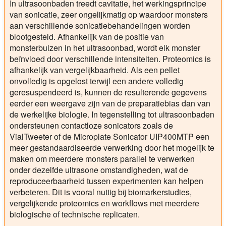
In ultrasoonbaden treedt cavitatie, het werkingsprincipe
van sonicatie, zeer ongelijkmatig op waardoor monsters
aan verschillende sonicatiebehandelingen worden
blootgesteld. Afhankelijk van de positie van
monsterbuizen in het ultrasoonbad, wordt elk monster
beïnvloed door verschillende intensiteiten. Proteomics is
afhankelijk van vergelijkbaarheid. Als een pellet
onvolledig is opgelost terwijl een andere volledig
geresuspendeerd is, kunnen de resulterende gegevens
eerder een weergave zijn van de preparatiebias dan van
de werkelijke biologie. In tegenstelling tot ultrasoonbaden
ondersteunen contactloze sonicators zoals de
VialTweeter of de Microplate Sonicator UIP400MTP een
meer gestandaardiseerde verwerking door het mogelijk te
maken om meerdere monsters parallel te verwerken
onder dezelfde ultrasone omstandigheden, wat de
reproduceerbaarheid tussen experimenten kan helpen
verbeteren. Dit is vooral nuttig bij biomarkerstudies,
vergelijkende proteomics en workflows met meerdere
biologische of technische replicaten.