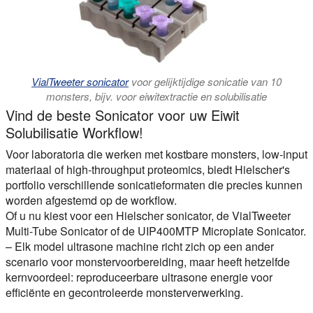
VialTweeter sonicator
voor gelijktijdige sonicatie van 10
monsters, bijv. voor eiwitextractie en solubilisatie
Vind de beste Sonicator voor uw Eiwit
Solubilisatie Workflow!
Voor laboratoria die werken met kostbare monsters, low-input
materiaal of high-throughput proteomics, biedt Hielscher's
portfolio verschillende sonicatieformaten die precies kunnen
worden afgestemd op de workflow.
Of u nu kiest voor een Hielscher sonicator, de VialTweeter
Multi-Tube Sonicator of de UIP400MTP Microplate Sonicator.
– Elk model ultrasone machine richt zich op een ander
scenario voor monstervoorbereiding, maar heeft hetzelfde
kernvoordeel: reproduceerbare ultrasone energie voor
efficiënte en gecontroleerde monsterverwerking.