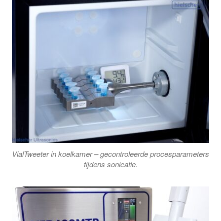
VialTweeter in koelkamer – gecontroleerde procesparameters
tijdens sonicatie.