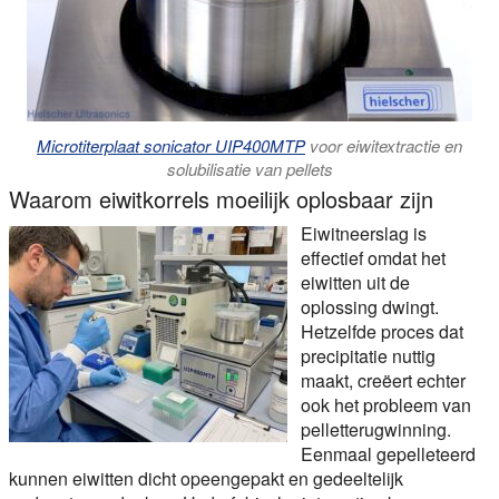
Microtiterplaat sonicator UIP400MTP
voor eiwitextractie en
solubilisatie van pellets
Waarom eiwitkorrels moeilijk oplosbaar zijn
Eiwitneerslag is
effectief omdat het
eiwitten uit de
oplossing dwingt.
Hetzelfde proces dat
precipitatie nuttig
maakt, creëert echter
ook het probleem van
pelletterugwinning.
Eenmaal gepelleteerd
kunnen eiwitten dicht opeengepakt en gedeeltelijk