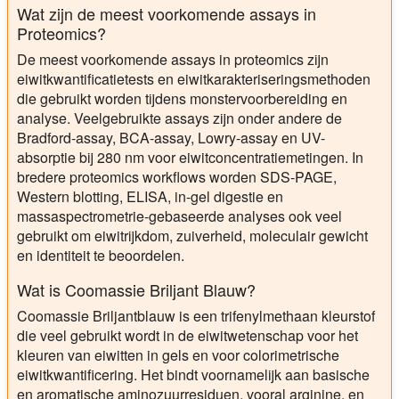
Wat zijn de meest voorkomende assays in
Proteomics?
De meest voorkomende assays in proteomics zijn
eiwitkwantificatietests en eiwitkarakteriseringsmethoden
die gebruikt worden tijdens monstervoorbereiding en
analyse. Veelgebruikte assays zijn onder andere de
Bradford-assay, BCA-assay, Lowry-assay en UV-
absorptie bij 280 nm voor eiwitconcentratiemetingen. In
bredere proteomics workflows worden SDS-PAGE,
Western blotting, ELISA, in-gel digestie en
massaspectrometrie-gebaseerde analyses ook veel
gebruikt om eiwitrijkdom, zuiverheid, moleculair gewicht
en identiteit te beoordelen.
Wat is Coomassie Briljant Blauw?
Coomassie Briljantblauw is een trifenylmethaan kleurstof
die veel gebruikt wordt in de eiwitwetenschap voor het
kleuren van eiwitten in gels en voor colorimetrische
eiwitkwantificering. Het bindt voornamelijk aan basische
en aromatische aminozuurresiduen, vooral arginine, en