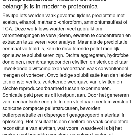
belangrijk is in moderne proteomica
Eiwitpellets worden vaak gevormd tijdens precipitatie met
aceton, ethanol, methanol-chloroform, ammoniumsulfaat of
TCA. Deze workflows worden veel gebruikt om
verontreinigingen te verwijderen, eiwitten te concentreren en
extracten te zuiveren voor analyse. Maar als de precipitatie
eenmaal voltooid is, kan de resulterende pellet moeilijk
opnieuw te solubiliseren zijn. Dichte aggregaten, hydrofobe
domeinen, membraangebonden eiwitten en sterk op elkaar
inwerkende eiwitcomplexen weerstaan vaak conventioneel
mengen of vortexen. Onvolledige solubilisatie kan dan leiden
tot monsterverlies, vertekende weergave van eiwitten en
slechte reproduceerbaarheid tussen experimenten.
Sonicatie pakt precies dit knelpunt aan. Door het genereren
van mechanische energie in een vloeibaar medium verstoort
sonicatie compacte pelletstructuren, bevordert
bufferpenetratie en dispergeert geaggregeerd materiaal in
oplossing. Het resultaat is een snellere en vaak completere
reconstitutie van eiwitten, wat vooral waardevol is bij het
werken met beperkte monsters, complexe lysaten of