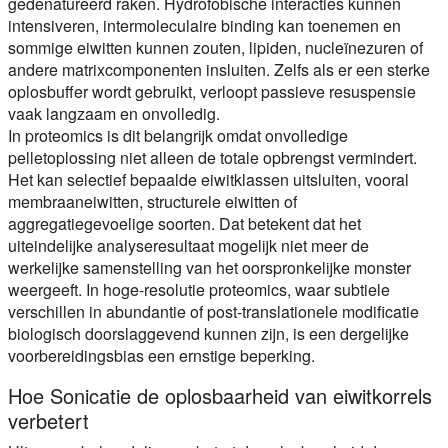
gedenatureerd raken. Hydrofobische interacties kunnen
intensiveren, intermoleculaire binding kan toenemen en
sommige eiwitten kunnen zouten, lipiden, nucleïnezuren of
andere matrixcomponenten insluiten. Zelfs als er een sterke
oplosbuffer wordt gebruikt, verloopt passieve resuspensie
vaak langzaam en onvolledig.
In proteomics is dit belangrijk omdat onvolledige
pelletoplossing niet alleen de totale opbrengst vermindert.
Het kan selectief bepaalde eiwitklassen uitsluiten, vooral
membraaneiwitten, structurele eiwitten of
aggregatiegevoelige soorten. Dat betekent dat het
uiteindelijke analyseresultaat mogelijk niet meer de
werkelijke samenstelling van het oorspronkelijke monster
weergeeft. In hoge-resolutie proteomics, waar subtiele
verschillen in abundantie of post-translationele modificatie
biologisch doorslaggevend kunnen zijn, is een dergelijke
voorbereidingsbias een ernstige beperking.
Hoe Sonicatie de oplosbaarheid van eiwitkorrels
verbetert