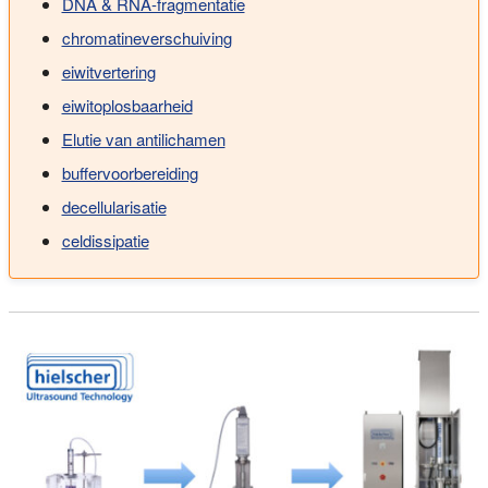
DNA & RNA-fragmentatie
chromatineverschuiving
eiwitvertering
eiwitoplosbaarheid
Elutie van antilichamen
buffervoorbereiding
decellularisatie
celdissipatie