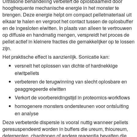
Ultrasone behandeling verbetert de oplosbaarheid door
hoogfrequente mechanische energie in het monster te
brengen. Deze energie helpt om compact pelletmateriaal uit
elkaar te halen en vergroot het contact tussen de oplosbuffer
en de ingesloten eiwitten. In plaats van alleen te vertrouwen
op diffusie en handmatig mengen, verspreidt het proces de
pellet actief in kleinere fracties die gemakkelijker op te lossen
zijn.
Het praktische effect is aanzienlijk. Sonicatie kan:
versnelt het oplossen van dichte of hardnekkige
eiwitpellets
verbeteren de terugwinning van slecht oplosbare en
geaggregeerde eiwitten
Verkort de voorbereidingstijd in proteomics-workflows
homogenere monsters ondersteunen voor ontsluiting
en analyse
Deze verbeterde dispersie is vooral nuttig wanneer pellets
geresuspendeerd worden in buffers die ureum, thioureum,
detergenten, chaotropen of andere reagentia bevatten die