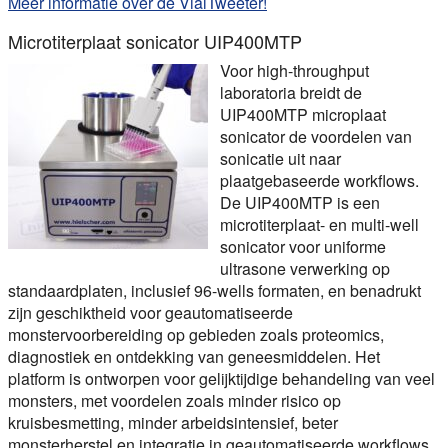
Meer informatie over de VialTweeter!
Microtiterplaat sonicator UIP400MTP
Voor high-throughput
laboratoria breidt de
UIP400MTP microplaat
sonicator de voordelen van
sonicatie uit naar
plaatgebaseerde workflows.
De UIP400MTP is een
microtiterplaat- en multi-well
sonicator voor uniforme
ultrasone verwerking op
standaardplaten, inclusief 96-wells formaten, en benadrukt
zijn geschiktheid voor geautomatiseerde
monstervoorbereiding op gebieden zoals proteomics,
diagnostiek en ontdekking van geneesmiddelen. Het
platform is ontworpen voor gelijktijdige behandeling van veel
monsters, met voordelen zoals minder risico op
kruisbesmetting, minder arbeidsintensief, beter
monsterherstel en integratie in geautomatiseerde workflows.