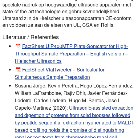
speciale nadruk op hoogwaardige ultrasone apparaten met
state-of-the-art technologie en gebruiksvriendelijkheid.
Uiteraard zijn de Hielscher ultrasoonapparaten CE-conform
en voldoen ze aan de eisen van UL, CSA en RoHs.
Literatuur / Referenties
FactSheet UIP400MTP Plate-Sonicator for High-
Throughput Sample Preparation – English version –
Hielscher Ultrasonics
FactSheet VialTweeter – Sonicator for
Simultaneous Sample Preparation
Susana Jorge, Kevin Pereira, Hugo López-Fernández,
William LaFramboise, Rajiv Dhir, Javier Fernández-
Lodeiro, Carlos Lodeiro, Hugo M. Santos, Jose L.
Capelo-Martínez (2020):
Ultrasonic-assisted extraction
and digestion of proteins from solid biopsies followed
by peptide sequential extraction hyphenated to MALDI-
based profiling holds the promise of distinguishing
renal oncocytoma from chromophobe renal cell