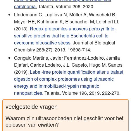
carcinoma.
Talanta, Volume 206, 2020.
Lindemann C, Lupilova N, Müller A, Warscheid B,
Meyer HE, Kuhlmann K, Eisenacher M, Leichert LI.
(2013):
Redox proteomics uncovers peroxynitrite-
sensitive proteins that help Escherichia coli to
overcome nitrosative stress.
Journal of Biological
Chemistry 288(27); 2013. 19698-714.
Gonçalo Martins, Javier Fernández-Lodeiro, Jamila
Djafari, Carlos Lodeiro, J.L. Capelo, Hugo M. Santos
(2019):
Label-free protein quantification after ultrafast
digestion of complex proteomes using ultrasonic
energy and immobilized-trypsin magnetic
nanoparticles.
Talanta, Volume 196, 2019. 262-270.
veelgestelde vragen
Waarom zijn ultrasoonbaden niet geschikt voor het
oplossen van eiwitten?