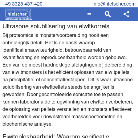
+49 3328 437-420
info@hielscher.com
Ultrasone solubilisering van eiwitkorrels
Bij proteomics is monstervoorbereiding nooit een
onbelangrijk detail. Het is de basis waarop
identificatienauwkeurigheid, betrouwbaarheid van
kwantificering en reproduceerbaarheid worden gebouwd.
Een van de meest hardnekkige uitdagingen bij de bereiding
van eiwitmonsters is het efficiënt oplossen van eiwitpellets
na precipitatie- of concentratiestappen. Dit is waar ultrasone
solubilisering van eiwitpellets steeds belangrijker is
geworden. Door gecontroleerde sonicatie toe te passen,
kunnen laboratoria de terugwinning van eiwitten verbeteren,
de oplossing van pellets versnellen en monsters effectiever
voorbereiden voor downstream massaspectrometrie en
biochemische analyse.
Eiwitoplosbaarheid: Waarom sonificatie