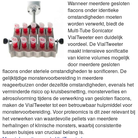
Wanneer meerdere gesloten
flacons onder identieke
omstandigheden moeten
worden verwerkt, biedt de
Multi-Tube Sonicator
VialTweeter een duidelijk
voordeel. De VialTweeter
maakt intensieve sonificatie
van kleine volumes mogelijk
door meerdere gesloten
flacons onder steriele omstandigheden te sonificeren. De
gelijktijdige monstervoorbereiding in meerdere
reageerbuizen onder dezelfde omstandigheden, evenals het
verminderde risico op kruisbesmetting, monsterverlies en
aërosolvorming tijdens de verwerking van gesloten flacons,
maken de VialTweeter tot een betrouwbaar hulpmiddel voor
monstervoorbereiding. Voor proteomics is dit zeer relevant bij
het verwerken van waardevolle pellets van meerdere
herhalingen of klinische monsters, waarbij consistentie
tussen buisjes van cruciaal belang is.