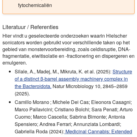
fytochemicaliën
Literatuur / Referenties
Hier vindt u geselecteerde onderzoeken waarin Hielscher
sonicators worden gebruikt voor verschillende taken op het
gebied van monstervoorbereiding, zoals celdisruptie, DNA-
fragmentatie, eiwitisolatie en -fractionering en dispergeren en
emulgeren.
Silale, A., Madej, M., Mikruta, K. et al. (2025):
Structure
of a distinct β-barrel assembly machinery complex in
the Bacteroidota.
Natur Microbiology 10, 2845–2859
(2025).
Camillo Morano ; Michele Dei Cas; Eleonora Casagni;
Marco Pallavicini; Cristiano Bolchi; Sara Penati; Arturo
Cuomo; Marco Cascella; Sabrina Bimonte; Antonia
Spensiero; Andrea Ferrari; Annunziata Lombardi;
Gabriella Roda (2024):
Medicinal Cannabis: Extended