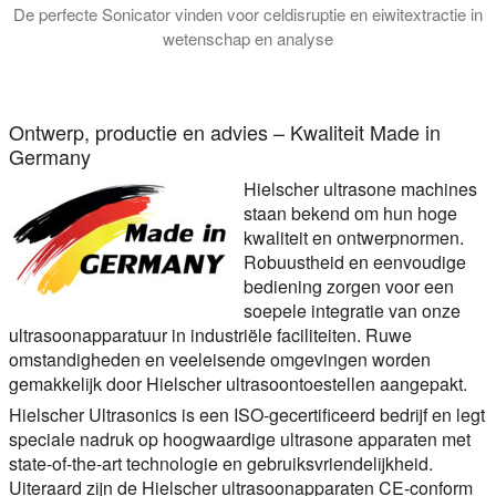
De perfecte Sonicator vinden voor celdisruptie en eiwitextractie in
wetenschap en analyse
Deze tutorial legt uit welk type sonicator het beste is voor u
Ontwerp, productie en advies – Kwaliteit Made in
Germany
Hielscher ultrasone machines
staan bekend om hun hoge
kwaliteit en ontwerpnormen.
Robuustheid en eenvoudige
bediening zorgen voor een
soepele integratie van onze
ultrasoonapparatuur in industriële faciliteiten. Ruwe
omstandigheden en veeleisende omgevingen worden
gemakkelijk door Hielscher ultrasoontoestellen aangepakt.
Hielscher Ultrasonics is een ISO-gecertificeerd bedrijf en legt
speciale nadruk op hoogwaardige ultrasone apparaten met
state-of-the-art technologie en gebruiksvriendelijkheid.
Uiteraard zijn de Hielscher ultrasoonapparaten CE-conform