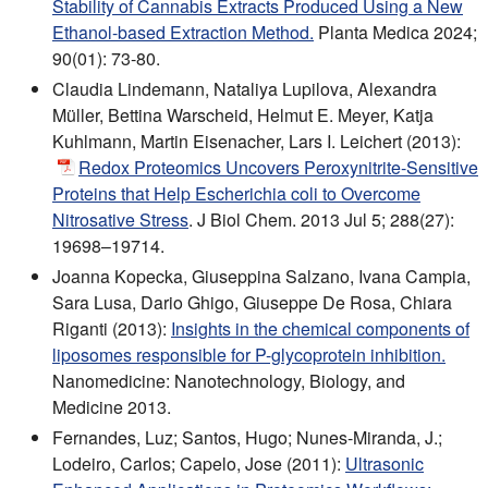
Stability of Cannabis Extracts Produced Using a New
Ethanol-based Extraction Method.
Planta Medica 2024;
90(01): 73-80.
Claudia Lindemann, Nataliya Lupilova, Alexandra
Müller, Bettina Warscheid, Helmut E. Meyer, Katja
Kuhlmann, Martin Eisenacher, Lars I. Leichert (2013):
Redox Proteomics Uncovers Peroxynitrite-Sensitive
Proteins that Help Escherichia coli to Overcome
Nitrosative Stress
. J Biol Chem. 2013 Jul 5; 288(27):
19698–19714.
Joanna Kopecka, Giuseppina Salzano, Ivana Campia,
Sara Lusa, Dario Ghigo, Giuseppe De Rosa, Chiara
Riganti (2013):
Insights in the chemical components of
liposomes responsible for P-glycoprotein inhibition.
Nanomedicine: Nanotechnology, Biology, and
Medicine 2013.
Fernandes, Luz; Santos, Hugo; Nunes-Miranda, J.;
Lodeiro, Carlos; Capelo, Jose (2011):
Ultrasonic