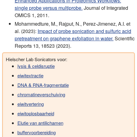
Enhanced Applications in Proteomics Workflows:
single probe versus multiprobe.
Journal of Integrated
OMICS 1, 2011.
Mohammedture, M., Rajput, N., Perez-Jimenez, A.I. et
al. (2023):
Impact of probe sonication and sulfuric acid
pretreatment on graphene exfoliation in water.
Scientific
Reports 13, 18523 (2023).
Hielscher Lab Sonicators voor:
lysis & celdisruptie
eiwitextractie
DNA & RNA-fragmentatie
chromatineverschuiving
eiwitvertering
eiwitoplosbaarheid
Elutie van antilichamen
buffervoorbereiding