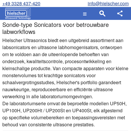
+49 3328 437-420
info@hielscher.com
Sonde-type Sonicators voor betrouwbare
labworkflows
Hielscher Ultrasonics biedt een uitgebreid assortiment aan
labsonicators en ultrasone labhomogenisators, ontworpen
om te voldoen aan de uiteenlopende behoeften van
onderzoek, kwaliteitscontrole, procesontwikkeling en
kleinschalige productie. Van compacte apparaten voor kleine
monstervolumes tot krachtige sonicators voor
schaalvergrotingsstudies, Hielscher's portfolio garandeert
nauwkeurige, reproduceerbare en efficiënte ultrasone
verwerking in alle laboratoriumomgevingen.
De laboratoriumserie omvat de beproefde modellen UP50H,
UP100H, UP200Ht / UP200St en UP400St, elk afgestemd
op specifieke volumebereiken en toepassingsvereisten met
behoud van consistente ultrasone prestaties.