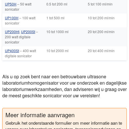
UP50H
– 50 watt
0.5 tot 200 ml
5 tot 100 ml/min
sonicator
UP100H
– 100 watt
1 tot 500 ml
10 tot 200 ml/min
sonicator
UP200Ht
,
UP200St
–
10 tot 1000 ml
20 tot 200 ml/min
200 watt digitale
sonicator
UP400St
– 400 watt
10 tot 2000 ml
20 tot 400 ml/min
digitale sonicator
Als u op zoek bent naar een betrouwbare ultrasone
laboratoriumhomogenisator voor uw onderzoek en dagelijkse
laboratoriumwerkzaamheden, dan adviseren wij u graag over
de meest geschikte sonicator voor uw vereisten!
Meer informatie aanvragen
Gebruik het onderstaande formulier om meer informatie aan te
vragen over laboratorium sonicators, toepassingsadviezen en