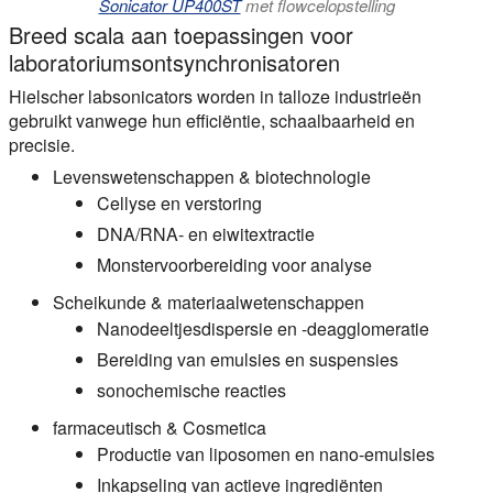
Sonicator UP400ST
met flowcelopstelling
Breed scala aan toepassingen voor
laboratoriumsontsynchronisatoren
Hielscher labsonicators worden in talloze industrieën
gebruikt vanwege hun efficiëntie, schaalbaarheid en
precisie.
Levenswetenschappen & biotechnologie
Cellyse en verstoring
DNA/RNA- en eiwitextractie
Monstervoorbereiding voor analyse
Scheikunde & materiaalwetenschappen
Nanodeeltjesdispersie en -deagglomeratie
Bereiding van emulsies en suspensies
sonochemische reacties
farmaceutisch & Cosmetica
Productie van liposomen en nano-emulsies
Inkapseling van actieve ingrediënten