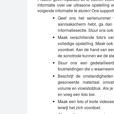
informatie over uw ultrasone opstelling
volgende informatie te sturen! Ons suppor
Geef ons het serienummer 
aanraakscherm hebt, ga dan 
informatiesectie. Stuur ons oo
Maak verschillende foto's v
volledige opstelling. Maak ook
voordoet. Aan de hand van een 
de sonotrode kunnen we de staa
Stuur ons een gedetailleer
foutmeldingen die u waarneemt
Beschrijf de omstandigheden
gesoneerde materiaal omvatte
volume en vloeistofdruk. Als j
en voeg een foto toe.
Maak een foto of korte videose
terwijl het zich voordoet.