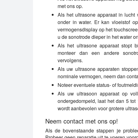
met ons op.
Als het ultrasone apparaat in lucht
onder in water. Er kan vloeistof o
vermogensdisplay op het touchscre
u de sonotrode dieper in het water o
Als het ultrasone apparaat stopt b
monteer dan een andere sonotro
vervolgens.
Als uw ultrasone apparaten stoppen
nominale vermogen, neem dan conta
Noteer eventuele status- of foutmeld
Als uw ultrasoon apparaat op voll
ondergedompeld, laat het dan 5 tot
wordt aanbevolen voor grotere ultra
Neem contact met ons op!
Als de bovenstaande stappen je proble
Probeer geen reparatie uit te voeren voor