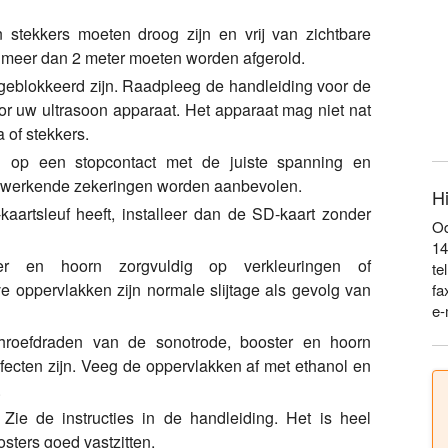
 stekkers moeten droog zijn en vrij van zichtbare
 meer dan 2 meter moeten worden afgerold.
 geblokkeerd zijn. Raadpleeg de handleiding voor de
 uw ultrasoon apparaat. Het apparaat mag niet nat
a of stekkers.
n op een stopcontact met de juiste spanning en
 werkende zekeringen worden aanbevolen.
H
aartsleuf heeft, installeer dan de SD-kaart zonder
Od
14
ter en hoorn zorgvuldig op verkleuringen of
te
e oppervlakken zijn normale slijtage als gevolg van
fa
e-
hroefdraden van de sonotrode, booster en hoorn
fecten zijn. Veeg de oppervlakken af met ethanol en
.
Zie de instructies in de handleiding. Het is heel
sters goed vastzitten.