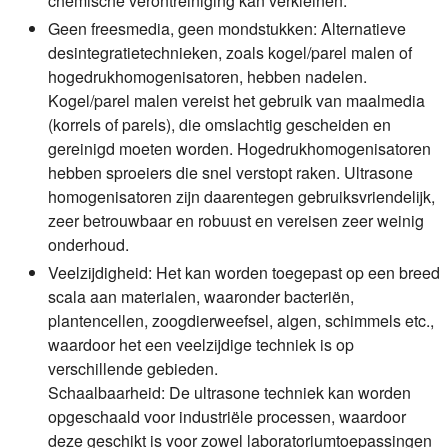
chemische verontreiniging kan verkleinen.
Geen freesmedia, geen mondstukken:
Alternatieve
desintegratietechnieken, zoals kogel/parel malen of
hogedrukhomogenisatoren, hebben nadelen.
Kogel/parel malen vereist het gebruik van maalmedia
(korrels of parels), die omslachtig gescheiden en
gereinigd moeten worden. Hogedrukhomogenisatoren
hebben sproeiers die snel verstopt raken. Ultrasone
homogenisatoren zijn daarentegen gebruiksvriendelijk,
zeer betrouwbaar en robuust en vereisen zeer weinig
onderhoud.
Veelzijdigheid:
Het kan worden toegepast op een breed
scala aan materialen, waaronder bacteriën,
plantencellen, zoogdierweefsel, algen, schimmels etc.,
waardoor het een veelzijdige techniek is op
verschillende gebieden.
Schaalbaarheid:
De ultrasone techniek kan worden
opgeschaald voor industriële processen, waardoor
deze geschikt is voor zowel laboratoriumtoepassingen