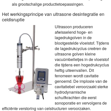
als grootschalige productietoepassingen.
Het werkingsprincipe van ultrasone desintegratie en
celdisruptie
Ultrasoon produceren
afwisselend hoge- en
lagedrukgolven in de
blootgestelde vloeistof. Tijdens
de lagedrukcyclus creëren de
ultrasone golven kleine
vacuümbelletjes in de vloeistof
die tijdens een hogedrukcyclus
heftig uiteenvallen. Dit
fenomeen wordt cavitatie
genoemd. De implosie van de
cavitatiebel veroorzaakt sterke
hydrodynamische
schuifkrachten die eerst
sonoporatie en vervolgens de
efficiënte verstoring van celstructuren veroorzaken.