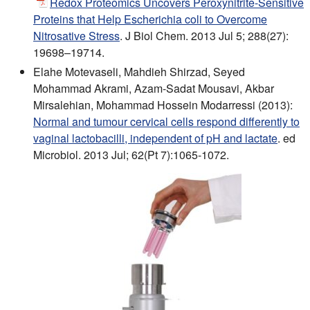
Redox Proteomics Uncovers Peroxynitrite-Sensitive
Proteins that Help Escherichia coli to Overcome
Nitrosative Stress
. J Biol Chem. 2013 Jul 5; 288(27):
19698–19714.
Elahe Motevaseli, Mahdieh Shirzad, Seyed
Mohammad Akrami, Azam-Sadat Mousavi, Akbar
Mirsalehian, Mohammad Hossein Modarressi (2013):
Normal and tumour cervical cells respond differently to
vaginal lactobacilli, independent of pH and lactate
. ed
Microbiol. 2013 Jul; 62(Pt 7):1065-1072.