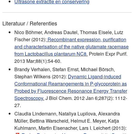
Ultrasone extractie en conservering
Literatuur / Referenties
Nico Böhmer, Andreas Dautel, Thomas Eisele, Lutz
Fischer (2012):
Recombinant expression, purification
and characterisation of the native glutamate racemase
from Lactobacillus plantarum NC8.
Protein Expr Purif.
2013 Mar;88(1):54-60.
Brandy Verhalen, Stefan Ernst, Michael Börsch,
Stephan Wilkens (2012):
Dynamic Ligand-induced
Conformational Rearrangements in P-glycoprotein as
Probed by Fluorescence Resonance Energy Transfer
Spectroscopy.
J Biol Chem. 2012 Jan 6;287(2): 1112-
27.
Claudia Lindemann, Nataliya Lupilova, Alexandra
Müller, Bettina Warscheid, Helmut E. Meyer, Katja
Kuhlmann, Martin Eisenacher, Lars I. Leichert (2013):