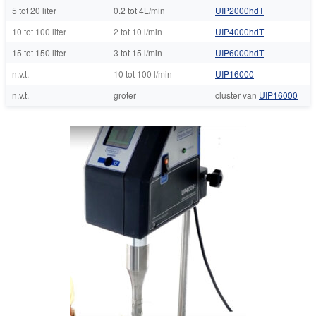
5 tot 20 liter
0.2 tot 4L/min
UIP2000hdT
10 tot 100 liter
2 tot 10 l/min
UIP4000hdT
15 tot 150 liter
3 tot 15 l/min
UIP6000hdT
n.v.t.
10 tot 100 l/min
UIP16000
n.v.t.
groter
cluster van
UIP16000