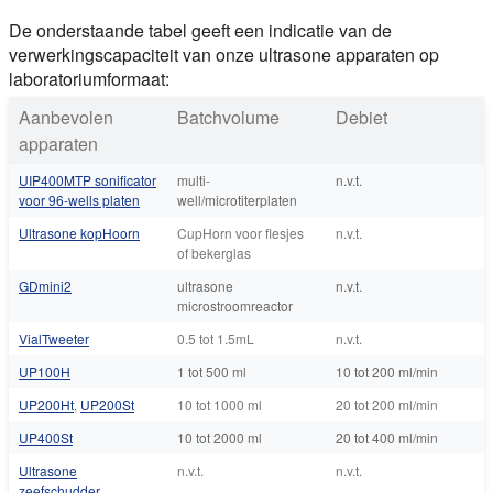
Deze tutorial legt uit welk type sonicator het beste is voor u
De onderstaande tabel geeft een indicatie van de
verwerkingscapaciteit van onze ultrasone apparaten op
laboratoriumformaat:
Aanbevolen
Batchvolume
Debiet
apparaten
UIP400MTP sonificator
multi-
n.v.t.
voor 96-wells platen
well/microtiterplaten
Ultrasone kopHoorn
CupHorn voor flesjes
n.v.t.
of bekerglas
GDmini2
ultrasone
n.v.t.
microstroomreactor
VialTweeter
0.5 tot 1.5mL
n.v.t.
UP100H
1 tot 500 ml
10 tot 200 ml/min
UP200Ht
,
UP200St
10 tot 1000 ml
20 tot 200 ml/min
UP400St
10 tot 2000 ml
20 tot 400 ml/min
Ultrasone
n.v.t.
n.v.t.
zeefschudder