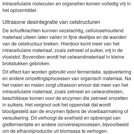
Intracellulaire moleculen en organellen komen volledig vrij in
het oplosmiddel.
Ultrasone desintegratie van celstructuren
De schuifkrachten kunnen vezelachtig, cellulosehoudend
materiaal uiteen laten vallen in fijne deeltjes en de wanden
van de celstructuur breken. Hierdoor komt meer van het
intracellulaire materiaal, zoals zetmeel of suiker, vrij in de
vloeistof. Bovendien wordt het celwandmateriaal in kleine
brokstukken gebroken.
Dit effect kan worden gebruikt voor fermentatie, spijsvertering
en andere omzettingsprocessen van organisch materiaal. Na
het malen en malen zorgt ultrasoon ervoor dat meer van het
intracellulaire materiaal, zoals zetmeel en celwandresten,
beschikbaar komen voor de enzymen die zetmeel omzetten
in suikers. Het vergroot ook het oppervlak dat wordt
blootgesteld aan de enzymen tijdens de vloeibaarmaking of
versuikering. Dit verhoogt de snelheid en opbrengst van
gistfermentatie en andere conversieprocessen, bijvoorbeeld
om de ethanolproductie uit biomassa te verhogen.