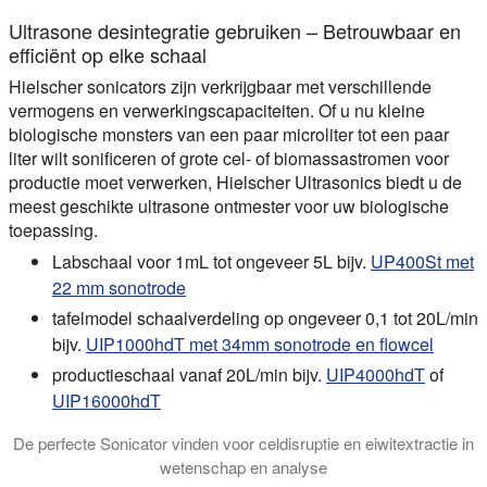
Ultrasone desintegratie gebruiken – Betrouwbaar en
efficiënt op elke schaal
Hielscher sonicators zijn verkrijgbaar met verschillende
vermogens en verwerkingscapaciteiten. Of u nu kleine
biologische monsters van een paar microliter tot een paar
liter wilt sonificeren of grote cel- of biomassastromen voor
productie moet verwerken, Hielscher Ultrasonics biedt u de
meest geschikte ultrasone ontmester voor uw biologische
toepassing.
Labschaal voor 1mL tot ongeveer 5L bijv.
UP400St met
22 mm sonotrode
tafelmodel schaalverdeling op ongeveer 0,1 tot 20L/min
bijv.
UIP1000hdT met 34mm sonotrode en flowcel
productieschaal vanaf 20L/min bijv.
UIP4000hdT
of
UIP16000hdT
De perfecte Sonicator vinden voor celdisruptie en eiwitextractie in
wetenschap en analyse