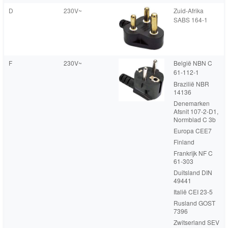
D
230V~
Zuid-Afrika
SABS 164-1
F
230V~
België NBN C
61-112-1
Brazilië NBR
14136
Denemarken
Afsnit 107-2-D1,
Normblad C 3b
Europa CEE7
Finland
Frankrijk NF C
61-303
Duitsland DIN
49441
Italië CEI 23-5
Rusland GOST
7396
Zwitserland SEV