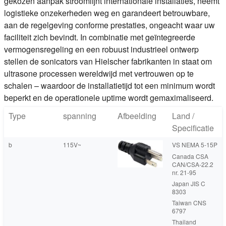
gekozen aanpak stroomlijnt internationale installaties, neemt
logistieke onzekerheden weg en garandeert betrouwbare,
aan de regelgeving conforme prestaties, ongeacht waar uw
faciliteit zich bevindt. In combinatie met geïntegreerde
vermogensregeling en een robuust industrieel ontwerp
stellen de sonicators van Hielscher fabrikanten in staat om
ultrasone processen wereldwijd met vertrouwen op te
schalen – waardoor de installatietijd tot een minimum wordt
beperkt en de operationele uptime wordt gemaximaliseerd.
Type
spanning
Afbeelding
Land /
Specificatie
b
115V~
VS NEMA 5-15P
Canada CSA
CAN/CSA-22.2
nr. 21-95
Japan JIS C
8303
Taiwan CNS
6797
Thailand