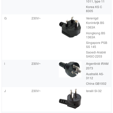
1011, type 11
Korea KS C
8305
G
230V~
Verenigd
Koninkrijk BS
1363A
Hongkong BS
1363A
Singapore PSB
SS 145
Saoedi-Arabië
SASO 2203
i
230V~
Argentinië IRAM
2073
Australië AS-
3112
China GB1002
J
230V~
Israël SI-32