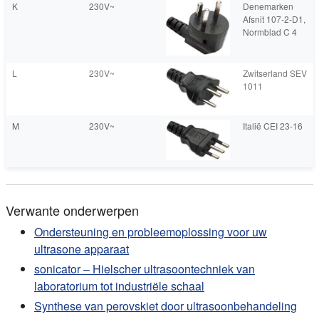
K
230V~
Denemarken
Afsnit 107-2-D1,
Normblad C 4
L
230V~
Zwitserland SEV
1011
M
230V~
Italië CEI 23-16
Verwante onderwerpen
Ondersteuning en probleemoplossing voor uw
ultrasone apparaat
sonicator – Hielscher ultrasoontechniek van
laboratorium tot industriële schaal
Synthese van perovskiet door ultrasoonbehandeling