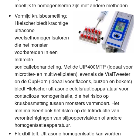
moeilijk te homogeniseren zijn met andere methoden.
Vermijd kruisbesmetting:
Hielscher biedt krachtige
ultrasone
weefselhomogenisatoren
die het monster
voorbereiden in een
indirecte
sonicatiebehandeling. Met de UIP400MTP (ideaal voor
microtiter- en multiwellplaten), evenals de VialTweeter
en de CupHorn (ideaal voor flacons, buizen en bekers)
biedt Hielscher ultrasone celdisruptieapparatuur voor
contactloze homogenisatie, die het risico op
kruisbesmetting tussen monsters vermindert. Het
minimaliseert ook het risico op de introductie van
verontreinigingen van slijpoppervlakken of andere
homogenisatieapparatuur.
Flexibiliteit:
Ultrasone homogenisatie kan worden