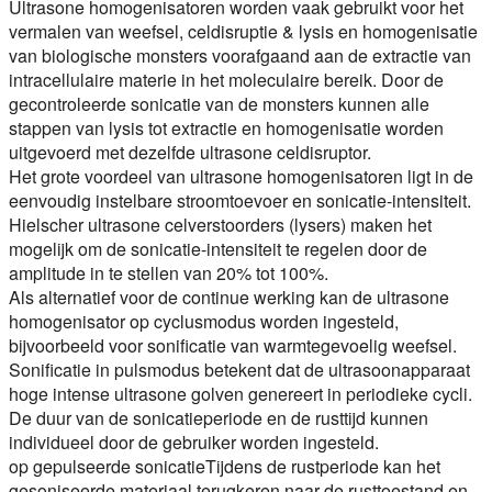
Ultrasone homogenisatoren worden vaak gebruikt voor het
vermalen van weefsel, celdisruptie & lysis en homogenisatie
van biologische monsters voorafgaand aan de extractie van
intracellulaire materie in het moleculaire bereik. Door de
gecontroleerde sonicatie van de monsters kunnen alle
stappen van lysis tot extractie en homogenisatie worden
uitgevoerd met dezelfde ultrasone celdisruptor.
Het grote voordeel van ultrasone homogenisatoren ligt in de
eenvoudig instelbare stroomtoevoer en sonicatie-intensiteit.
Hielscher ultrasone celverstoorders (lysers) maken het
mogelijk om de sonicatie-intensiteit te regelen door de
amplitude in te stellen van 20% tot 100%.
Als alternatief voor de continue werking kan de ultrasone
homogenisator op cyclusmodus worden ingesteld,
bijvoorbeeld voor sonificatie van warmtegevoelig weefsel.
Sonificatie in pulsmodus betekent dat de ultrasoonapparaat
hoge intense ultrasone golven genereert in periodieke cycli.
De duur van de sonicatieperiode en de rusttijd kunnen
individueel door de gebruiker worden ingesteld.
op
gepulseerde sonicatie
Tijdens de rustperiode kan het
gesoniseerde materiaal terugkeren naar de rusttoestand en