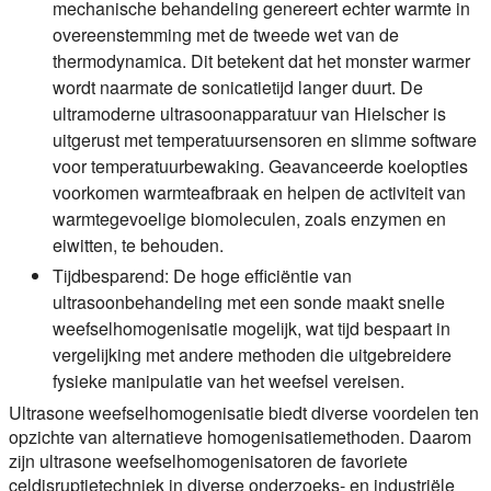
mechanische behandeling genereert echter warmte in
overeenstemming met de tweede wet van de
thermodynamica. Dit betekent dat het monster warmer
wordt naarmate de sonicatietijd langer duurt. De
ultramoderne ultrasoonapparatuur van Hielscher is
uitgerust met temperatuursensoren en slimme software
voor temperatuurbewaking. Geavanceerde koelopties
voorkomen warmteafbraak en helpen de activiteit van
warmtegevoelige biomoleculen, zoals enzymen en
eiwitten, te behouden.
Tijdbesparend:
De hoge efficiëntie van
ultrasoonbehandeling met een sonde maakt snelle
weefselhomogenisatie mogelijk, wat tijd bespaart in
vergelijking met andere methoden die uitgebreidere
fysieke manipulatie van het weefsel vereisen.
Ultrasone weefselhomogenisatie biedt diverse voordelen ten
opzichte van alternatieve homogenisatiemethoden. Daarom
zijn ultrasone weefselhomogenisatoren de favoriete
celdisruptietechniek in diverse onderzoeks- en industriële