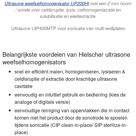
Ultrasone weefselhomogenisator UP200Ht
met een 2 mm hoorn
/ sonde voor celdisruptie, lysis, celhomogeniazatie en
solubilisatie en eiwitextractie.
Ultrasone UIP400MTP voor sonicatie van multi-wellplaten
De video toont het ultrasone monstervoorbereidingssysteem U
Belangrijkste voordelen van Hielscher ultrasone
weefselhomogenisators
snel en efficiënt malen, homogeniseren, lysiseren &
celdisruptie of extractie door krachtige ultrasone
cavitatie
eenvoudig en intuïtief gebruik en bediening (kies de
analoge of digitale versie)
eenvoudige reiniging van oppervlakken die in contact
komen met het product door de sonotrode te spoelen
tijdens sonicatie (CIP clean-in-place/ SIP sterilize-in-
place)