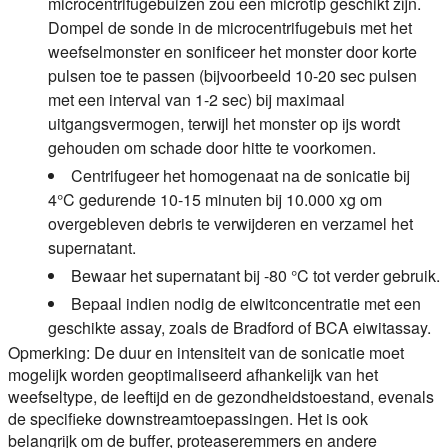
microcentrifugebuizen zou een microtip geschikt zijn.
Dompel de sonde in de microcentrifugebuis met het
weefselmonster en sonificeer het monster door korte
pulsen toe te passen (bijvoorbeeld 10-20 sec pulsen
met een interval van 1-2 sec) bij maximaal
uitgangsvermogen, terwijl het monster op ijs wordt
gehouden om schade door hitte te voorkomen.
Centrifugeer het homogenaat na de sonicatie bij
4°C gedurende 10-15 minuten bij 10.000 xg om
overgebleven debris te verwijderen en verzamel het
supernatant.
Bewaar het supernatant bij -80 °C tot verder gebruik.
Bepaal indien nodig de eiwitconcentratie met een
geschikte assay, zoals de Bradford of BCA eiwitassay.
Opmerking: De duur en intensiteit van de sonicatie moet
mogelijk worden geoptimaliseerd afhankelijk van het
weefseltype, de leeftijd en de gezondheidstoestand, evenals
de specifieke downstreamtoepassingen. Het is ook
belangrijk om de buffer, proteaseremmers en andere