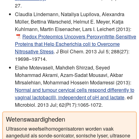
27.
Claudia Lindemann, Nataliya Lupilova, Alexandra
Müller, Bettina Warscheid, Helmut E. Meyer, Katja
Kuhlmann, Martin Eisenacher, Lars I. Leichert (2013):
Redox Proteomics Uncovers Peroxynitrite-Sensitive
Proteins that Help Escherichia coli to Overcome
Nitrosative Stress
. J Biol Chem. 2013 Jul 5; 288(27):
19698–19714.
Elahe Motevaseli, Mahdieh Shirzad, Seyed
Mohammad Akrami, Azam-Sadat Mousavi, Akbar
Mirsalehian, Mohammad Hossein Modarressi (2013):
Normal and tumour cervical cells respond differently to
vaginal lactobacilli, independent of pH and lactate
. ed
Microbiol. 2013 Jul; 62(Pt 7):1065-1072.
Wetenswaardigheden
Ultrasone weefselhomogenisatoren worden vaak
aangeduid als sonde-sonicator, sonische lyser, ultrasone