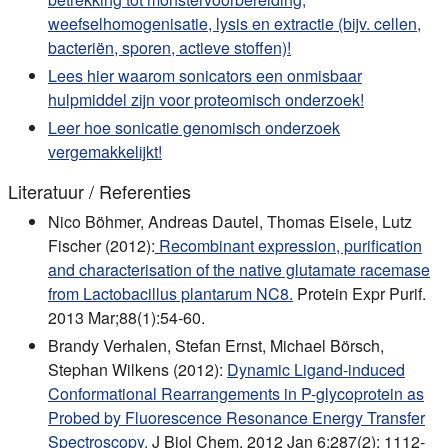
weefselhomogenisatie, lysis en extractie (bijv. cellen,
bacteriën, sporen, actieve stoffen)!
Lees hier waarom sonicators een onmisbaar
hulpmiddel zijn voor proteomisch onderzoek!
Leer hoe sonicatie genomisch onderzoek
vergemakkelijkt!
Literatuur / Referenties
Nico Böhmer, Andreas Dautel, Thomas Eisele, Lutz
Fischer (2012):
Recombinant expression, purification
and characterisation of the native glutamate racemase
from Lactobacillus plantarum NC8.
Protein Expr Purif.
2013 Mar;88(1):54-60.
Brandy Verhalen, Stefan Ernst, Michael Börsch,
Stephan Wilkens (2012):
Dynamic Ligand-induced
Conformational Rearrangements in P-glycoprotein as
Probed by Fluorescence Resonance Energy Transfer
Spectroscopy.
J Biol Chem. 2012 Jan 6;287(2): 1112-