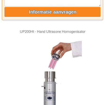
Informatie aanvragen
UP200Ht - Hand Ultrasone Homogenisator
De ultrasone modellen UP200Ht en UP200St zijn beide kracht