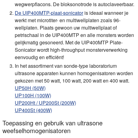
wegwerpflacons. De bloksonotrode is autoclaveerbaar.
De UIP400MTP-plaat-sonicator
is ideaal wanneer je
werkt met microtiter- en multiwellplaten zoals 96-
wellplaten. Plaats gewoon uw multiwellplaat of
petrischaal in de UIP400MTP en alle monsters worden
gelijkmatig gesoneerd. Met de UIP400MTP Plate-
Sonicator wordt high-throughput monsterverwerking
eenvoudig en efficiënt!
In het assortiment van sonde-type laboratorium
ultrasone apparaten kunnen homogenisatoren worden
gekozen met 50 watt, 100 watt, 200 watt en 400 watt.
UP50H (50W)
UP100H (100W)
UP200Ht /
UP200St (200W)
UP400St (400W)
Toepassing en gebruik van ultrasone
weefselhomogenisatoren