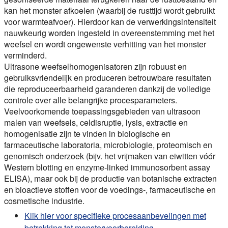
kan het monster afkoelen (waarbij de rusttijd wordt gebruikt
voor warmteafvoer). Hierdoor kan de verwerkingsintensiteit
nauwkeurig worden ingesteld in overeenstemming met het
weefsel en wordt ongewenste verhitting van het monster
verminderd.
Ultrasone weefselhomogenisatoren zijn robuust en
gebruiksvriendelijk en produceren betrouwbare resultaten
die reproduceerbaarheid garanderen dankzij de volledige
controle over alle belangrijke procesparameters.
Veelvoorkomende toepassingsgebieden van ultrasoon
malen van weefsels, celdisruptie, lysis, extractie en
homogenisatie zijn te vinden in biologische en
farmaceutische laboratoria, microbiologie, proteomisch en
genomisch onderzoek (bijv. het vrijmaken van eiwitten vóór
Western blotting en enzyme-linked immunosorbent assay
ELISA), maar ook bij de productie van botanische extracten
en bioactieve stoffen voor de voedings-, farmaceutische en
cosmetische industrie.
Klik hier voor specifieke procesaanbevelingen met
betrekking tot monstervoorbereiding,