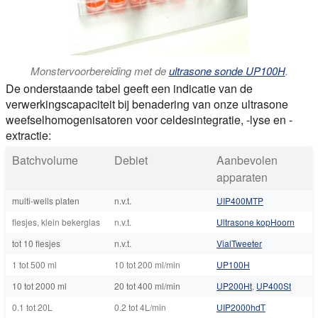
Monstervoorbereiding met de
ultrasone sonde UP100H
.
De onderstaande tabel geeft een indicatie van de
verwerkingscapaciteit bij benadering van onze ultrasone
weefselhomogenisatoren voor celdesintegratie, -lyse en -
extractie:
Batchvolume
Debiet
Aanbevolen
apparaten
multi-wells platen
n.v.t.
UIP400MTP
flesjes, klein bekerglas
n.v.t.
Ultrasone kopHoorn
tot 10 flesjes
n.v.t.
VialTweeter
1 tot 500 ml
10 tot 200 ml/min
UP100H
10 tot 2000 ml
20 tot 400 ml/min
UP200Ht
,
UP400St
0.1 tot 20L
0.2 tot 4L/min
UIP2000hdT