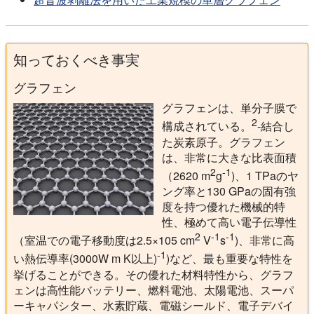
知っておくべき事実
グラフェン
グラフェンは、単分子膜で
2
構成されている。
-結合し
た炭素原子。グラフェン
は、非常に大きな比表面積
2
-1
（2620 m
g
)、1 TPaのヤ
ング率と130 GPaの固有強
度を持つ優れた機械的特
性、極めて高い電子伝導性
2
-1
-1
（室温での電子移動度は2.5×105 cm
V
s
)、非常に高
-1
い熱伝導率(3000W m K以上)
)など、最も重要な特性を
挙げることができる。その優れた材料特性から、グラフ
ェンは高性能バッテリー、燃料電池、太陽電池、スーパ
ーキャパシター、水素貯蔵、電磁シールド、電子デバイ