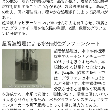
どの他の一般的な剥離技術は、品質が低く、攻撃的な試薬や
溶媒を使用することにつながるが、超音波剥離法は、高品質
の出力、高い処理能力、穏やかな処理条件によって説得力が
ある。
超音波キャビテーションは強いせん断力を発生させ、積層さ
れたグラファイト層を無欠陥の単層、2層、数層のグラフェ
ンに分離する。
超音波処理による水分散性グラフェンシート
超音波処理は、水中や有機溶
媒中でカーボンナノチューブ
の絡まりをほぐすための、再
現性のある効果的な方法であ
る。[/caption]通常の条件下で
は、グラフェンは水中にほと
んど分散せず、水性媒体中に
分散させると凝集体や凝集塊
を形成する。水系は安価で、毒性がなく、環境に優しいとい
う大きな利点があるため、水系グラフェンシステムはグラフ
ェンメーカーや川下産業にとって非常に魅力的である。