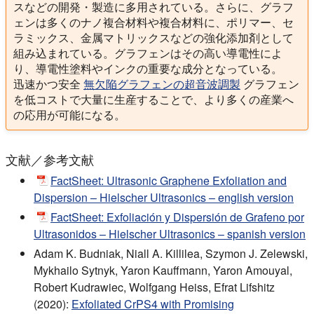
スなどの開発・製造に多用されている。さらに、グラフ
ェンは多くのナノ複合材料や複合材料に、ポリマー、セ
ラミックス、金属マトリックスなどの強化添加剤として
組み込まれている。グラフェンはその高い導電性によ
り、導電性塗料やインクの重要な成分となっている。
迅速かつ安全
無欠陥グラフェンの超音波調製
グラフェン
を低コストで大量に生産することで、より多くの産業へ
の応用が可能になる。
文献／参考文献
FactSheet: Ultrasonic Graphene Exfoliation and
Dispersion – Hielscher Ultrasonics – english version
FactSheet: Exfoliación y Dispersión de Grafeno por
Ultrasonidos – Hielscher Ultrasonics – spanish version
Adam K. Budniak, Niall A. Killilea, Szymon J. Zelewski,
Mykhailo Sytnyk, Yaron Kauffmann, Yaron Amouyal,
Robert Kudrawiec, Wolfgang Heiss, Efrat Lifshitz
(2020):
Exfoliated CrPS4 with Promising