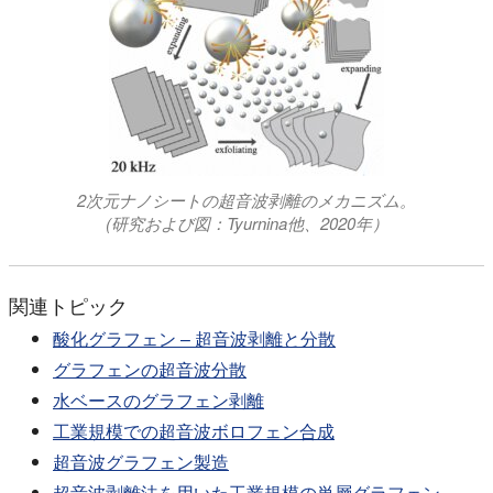
2次元ナノシートの超音波剥離のメカニズム。
(研究および図：Tyurnina他、2020年）
関連トピック
酸化グラフェン – 超音波剥離と分散
グラフェンの超音波分散
水ベースのグラフェン剥離
工業規模での超音波ボロフェン合成
超音波グラフェン製造
超音波剥離法を用いた工業規模の単層グラフェン