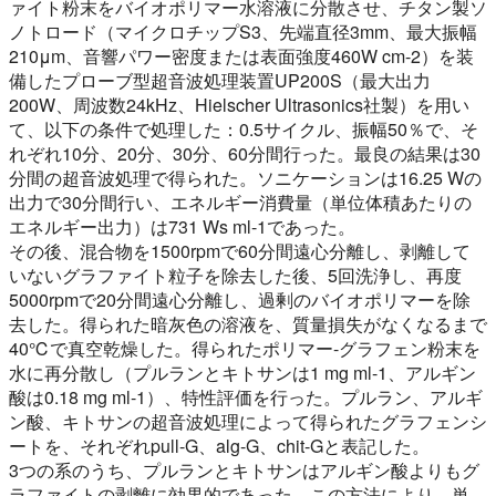
ァイト粉末をバイオポリマー水溶液に分散させ、チタン製ソ
ノトロード（マイクロチップS3、先端直径3mm、最大振幅
210μm、音響パワー密度または表面強度460W cm-2）を装
備したプローブ型超音波処理装置UP200S（最大出力
200W、周波数24kHz、Hielscher Ultrasonics社製）を用い
て、以下の条件で処理した：0.5サイクル、振幅50％で、そ
れぞれ10分、20分、30分、60分間行った。最良の結果は30
分間の超音波処理で得られた。ソニケーションは16.25 Wの
出力で30分間行い、エネルギー消費量（単位体積あたりの
エネルギー出力）は731 Ws ml-1であった。
その後、混合物を1500rpmで60分間遠心分離し、剥離して
いないグラファイト粒子を除去した後、5回洗浄し、再度
5000rpmで20分間遠心分離し、過剰のバイオポリマーを除
去した。得られた暗灰色の溶液を、質量損失がなくなるまで
40℃で真空乾燥した。得られたポリマー-グラフェン粉末を
水に再分散し（プルランとキトサンは1 mg ml-1、アルギン
酸は0.18 mg ml-1）、特性評価を行った。プルラン、アルギ
ン酸、キトサンの超音波処理によって得られたグラフェンシ
ートを、それぞれpull-G、alg-G、chit-Gと表記した。
3つの系のうち、プルランとキトサンはアルギン酸よりもグ
ラファイトの剥離に効果的であった。この方法により、単