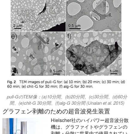
pull-GのTEM像：(a)10分間、(b)20分間、(c)30分間、(d)60分
間、(e)chit-G 30分間、(f)alg-G 30分間 (Unalan et al. 2015)
グラフェン剥離のための超音波発生装置
Hielscher社のハイパワー超音波分散
機は、グラファイトやグラフェンの
剥離・分散に世界中で使用されてい