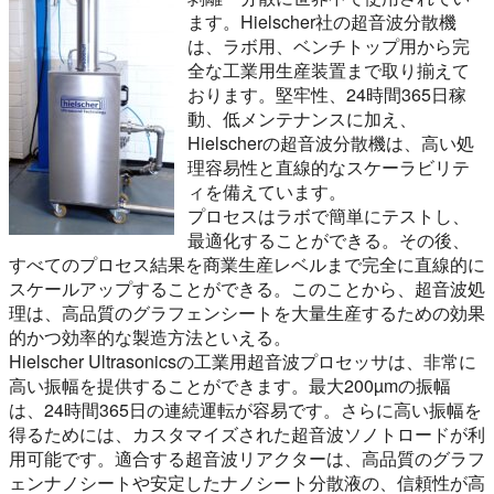
ます。Hielscher社の超音波分散機
は、ラボ用、ベンチトップ用から完
全な工業用生産装置まで取り揃えて
おります。堅牢性、24時間365日稼
動、低メンテナンスに加え、
Hielscherの超音波分散機は、高い処
理容易性と直線的なスケーラビリテ
ィを備えています。
プロセスはラボで簡単にテストし、
最適化することができる。その後、
すべてのプロセス結果を商業生産レベルまで完全に直線的に
スケールアップすることができる。このことから、超音波処
理は、高品質のグラフェンシートを大量生産するための効果
的かつ効率的な製造方法といえる。
Hielscher Ultrasonicsの工業用超音波プロセッサは、非常に
高い振幅を提供することができます。最大200µmの振幅
は、24時間365日の連続運転が容易です。さらに高い振幅を
得るためには、カスタマイズされた超音波ソノトロードが利
用可能です。適合する超音波リアクターは、高品質のグラフ
ェンナノシートや安定したナノシート分散液の、信頼性が高