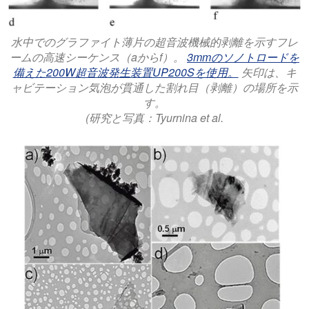
水中でのグラファイト薄片の超音波機械的剥離を示すフレ
ームの高速シーケンス（aからf）。
3mmのソノトロードを
備えた200W超音波発生装置UP200Sを使用。
矢印は、キ
ャビテーション気泡が貫通した割れ目（剥離）の場所を示
す。
(研究と写真：Tyurnina et al.