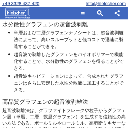
+49 3328 437-420
info@hielscher.com
水分散性グラフェンの超音波剥離
単層および二層グラフェンナノシートは、超音波剥離
法によって、高いスループットと低コストで迅速に製
造することができる。
超音波で剥離したグラフェンをバイオポリマーで機能
化することで、水分散性のグラフェンを得ることがで
きる。
超音波キャビテーションによって、合成されたグラフ
ェンはさらに安定した水性分散液に加工することがで
きる。
高品質グラフェンの超音波剥離法
超音波剥離法は、グラファイトフレークや粒子からグラフェ
ン層（単層、二層、数層グラフェン）を生成する信頼性の高
い方法である。ボールミルやロールミル、高剪断ミキサーな