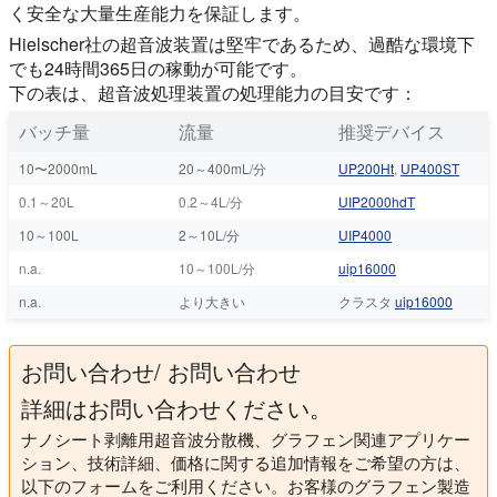
く安全な大量生産能力を保証します。
Hielscher社の超音波装置は堅牢であるため、過酷な環境下
でも24時間365日の稼動が可能です。
下の表は、超音波処理装置の処理能力の目安です：
バッチ量
流量
推奨デバイス
10〜2000mL
20～400mL/分
UP200Ht
,
UP400ST
0.1～20L
0.2～4L/分
UIP2000hdT
10～100L
2～10L/分
UIP4000
n.a.
10～100L/分
uip16000
n.a.
より大きい
クラスタ
uip16000
お問い合わせ/ お問い合わせ
詳細はお問い合わせください。
ナノシート剥離用超音波分散機、グラフェン関連アプリケー
ション、技術詳細、価格に関する追加情報をご希望の方は、
以下のフォームをご利用ください。お客様のグラフェン製造