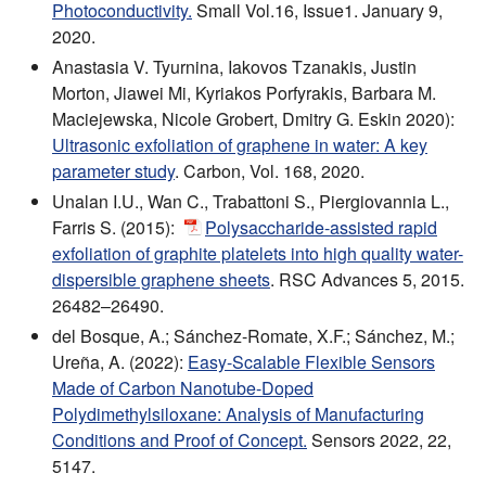
Photoconductivity.
Small Vol.16, Issue1. January 9,
2020.
Anastasia V. Tyurnina, Iakovos Tzanakis, Justin
Morton, Jiawei Mi, Kyriakos Porfyrakis, Barbara M.
Maciejewska, Nicole Grobert, Dmitry G. Eskin 2020):
Ultrasonic exfoliation of graphene in water: A key
parameter study
. Carbon, Vol. 168, 2020.
Unalan I.U., Wan C., Trabattoni S., Piergiovannia L.,
Farris S. (2015):
Polysaccharide-assisted rapid
exfoliation of graphite platelets into high quality water-
dispersible graphene sheets
. RSC Advances 5, 2015.
26482–26490.
del Bosque, A.; Sánchez-Romate, X.F.; Sánchez, M.;
Ureña, A. (2022):
Easy-Scalable Flexible Sensors
Made of Carbon Nanotube-Doped
Polydimethylsiloxane: Analysis of Manufacturing
Conditions and Proof of Concept.
Sensors 2022, 22,
5147.