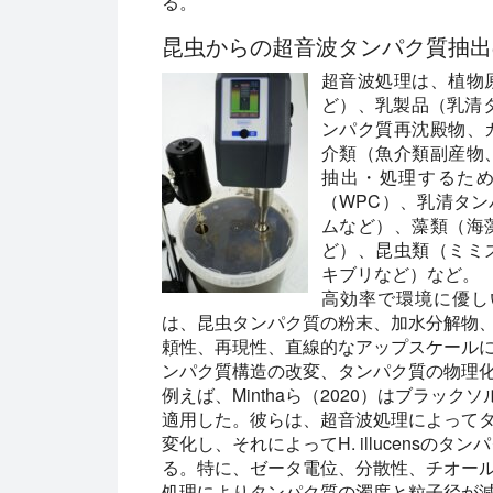
る。
昆虫からの超音波タンパク質抽出
超音波処理は、植物
ど）、乳製品（乳清
ンパク質再沈殿物、
介類（魚介類副産物
抽出・処理するた
（WPC）、乳清タ
ムなど）、藻類（海
ど）、昆虫類（ミミ
キブリなど）など。
高効率で環境に優し
は、昆虫タンパク質の粉末、加水分解物
頼性、再現性、直線的なアップスケール
ンパク質構造の改変、タンパク質の物理
例えば、Minthaら（2020）はブラックソ
適用した。彼らは、超音波処理によって
変化し、それによってH. illucens
る。特に、ゼータ電位、分散性、チオー
処理によりタンパク質の濁度と粒子径が