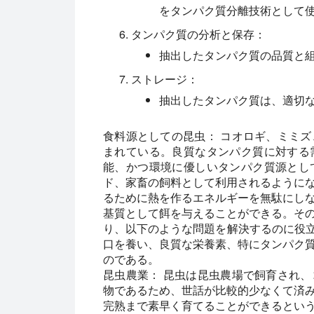
をタンパク質分離技術として
タンパク質の分析と保存：
抽出したタンパク質の品質と
ストレージ：
抽出したタンパク質は、適切
食料源としての昆虫：
コオロギ、ミミズ
まれている。良質なタンパク質に対する
能、かつ環境に優しいタンパク質源とし
ド、家畜の飼料として利用されるように
るために熱を作るエネルギーを無駄にし
基質として餌を与えることができる。そ
り、以下のような問題を解決するのに役立
口を養い、良質な栄養素、特にタンパク
のである。
昆虫農業：
昆虫は昆虫農場で飼育され、
物であるため、世話が比較的少なくて済
完熟まで素早く育てることができるとい