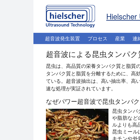
Hielscher 
超音波発生装置
プロセス
産業
連
超音波による昆虫タンパク
昆虫は、高品質の栄養タンパク質と脂質
タンパク質と脂質を分離するために、高
ている。超音波抽出は、高い抽出率、高
速な処理が実証されています。
なぜパワー超音波で昆虫タンパク
昆虫タンパ
や脂肪など
ルよりも高
昆虫ミール
キチンや外