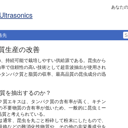
あなた
Ultrasonics
絡先
質生産の改善
の、持続可能で栽培しやすい供給源である。昆虫から
効率で信頼性の高い技術として超音波抽出が使用され
いタンパク質と脂質の収率、最高品質の昆虫成分の迅
質を抽出するのか？
ク質エキスは、タンパク質の含有率が高く、キチン
の不要物質の含有率が低いため、一般的に昆虫ミー
品質と考えられている。
は通常、昆虫を丸ごと粉砕して粉末にしたもので、
骨格などの難消化性物質や、その他の非栄養成分を