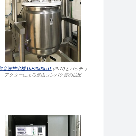
超音波抽出機 UIP2000hdT
(2kW)とバッチリ
アクターによる昆虫タンパク質の抽出
エの幼虫の分解と抽出を示しています。