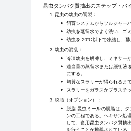
昆虫タンパク質抽出のステップ・バ
昆虫の幼虫の調製：
飼育システムからソルジャー
幼虫を蒸留水でよく洗い、ゴ
幼虫を-20℃以下で凍結し、
幼虫の混乱：
冷凍幼虫を解凍し、ミキサー
適当量の蒸留水または緩衝液を
にする。
均質なスラリーが得られるま
スラリーをガラスかプラスチ
脱脂（オプション）：
脱脂 昆虫ミールの脱脂は、
ンの工程である。ヘキサン処
して、食用昆虫タンパク質抽
を行うことが推奨されている