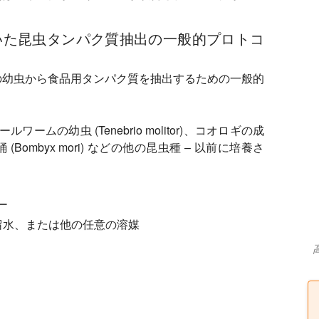
。
いた昆虫タンパク質抽出の一般的プロトコ
の幼虫から食品用タンパク質を抽出するための一般的
ムの幼虫 (Tenebrio molitor)、コオロギの成
イコの蛹 (Bombyx mori) などの他の昆虫種 – 以前に培養さ
ー
蒸留水、または他の任意の溶媒