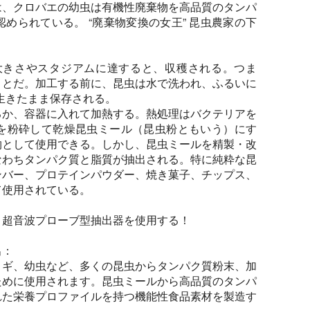
は、クロバエの幼虫は有機性廃棄物を高品質のタンパ
められている。 “廃棄物変換の女王” 昆虫農家の下
大きさやスタジアムに達すると、収穫される。つま
ことだ。加工する前に、昆虫は水で洗われ、ふるいに
生きたまま保存される。
るか、容器に入れて加熱する。熱処理はバクテリアを
を粉砕して乾燥昆虫ミール（昆虫粉ともいう）にす
物として使用できる。しかし、昆虫ミールを精製・改
なわちタンパク質と脂質が抽出される。特に純粋な昆
ンバー、プロテインパウダー、焼き菓子、チップス、
て使用されている。
、超音波プローブ型抽出器を使用する！
出：
ロギ、幼虫など、多くの昆虫からタンパク質粉末、加
ために使用されます。昆虫ミールから高品質のタンパ
れた栄養プロファイルを持つ機能性食品素材を製造す