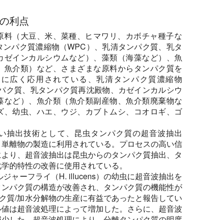
の利点
原料（大豆、米、菜種、ヒマワリ、カボチャ種子な
タンパク質濃縮物（WPC）、乳清タンパク質、乳タ
カゼインカルシウムなど）、藻類（海藻など）、魚
、魚介類）など、さまざまな原料からタンパク質を
めに広く応用されている、乳清タンパク質濃縮物
ンパク質、乳タンパク質再沈殿物、カゼインカルシウ
藻など）、魚介類（魚介類副産物、魚介類廃棄物な
ズ、幼虫、ハエ、ウジ、カブトムシ、コオロギ、ゴ
い抽出技術として、昆虫タンパク質の超音波抽出
、単離物の製造に利用されている。プロセスの高い信
により、超音波抽出は昆虫からのタンパク質抽出、タ
化学的特性の改善に使用されている。
ルジャーフライ（H. illucens）の幼虫に超音波抽出を
タンパク質の構造が改善され、タンパク質の機能性が
のタンパク質/加水分解物の生産に有益であったと報告してい
ル値は超音波処理によって増加した。さらに、超音波
減少した。超音波処理により、分離タンパク質の明度