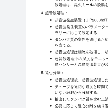
波処理は、昆虫ミールの脱脂
超音波処理：
超音波発生装置（UIP2000
超音波発生装置のパラメーター
ラリーに応じて設定する。
タンパク質の変性を避けるた
を当てる。
超音波処理は細胞を破壊し、
超音波処理中の温度をモニターし
度センサーと温度制御装置が
遠心分離：
超音波処理後、超音波処理し
チューブを適切な速度と時間
いない細胞から分離する。
抽出したタンパク質を含む上
必要に応じて遠心分離を繰り