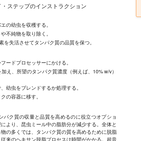
イ・ステップのインストラクション
バエの幼虫を収穫する。
ミや不純物を取り除く。
酵素を失活させてタンパク質の品質を保つ。
かフードプロセッサーにかける。
加え、所望のタンパク質濃度（例えば、10% w/v）
で、幼虫をブレンドするか処理する。
ックの容器に移す。
タンパク質の収量と品質を高めるのに役立つオプショ
理により、昆虫ミール中の脂肪分が減少する。全体と
出物の多くでは、タンパク質の質を高めるために脱脂
。従来のヘキサン脱脂プロセスは時間がかかる。超音