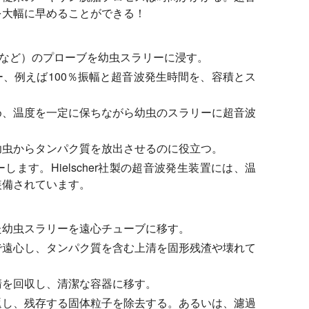
を大幅に早めることができる！
hdTなど）のプローブを幼虫スラリーに浸す。
、例えば100％振幅と超音波発生時間を、容積とス
め、温度を一定に保ちながら幼虫のスラリーに超音波
幼虫からタンパク質を放出させるのに役立つ。
ます。Hielscher社製の超音波発生装置には、温
装備されています。
た幼虫スラリーを遠心チューブに移す。
で遠心し、タンパク質を含む上清を固形残渣や壊れて
清を回収し、清潔な容器に移す。
返し、残存する固体粒子を除去する。あるいは、濾過