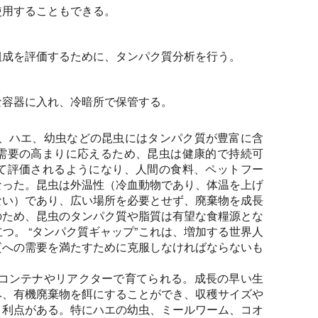
使用することもできる。
組成を評価するために、タンパク質分析を行う。
な容器に入れ、冷暗所で保管する。
、ハエ、幼虫などの昆虫にはタンパク質が豊富に含
需要の高まりに応えるため、昆虫は健康的で持続可
て評価されるようになり、人間の食料、ペットフー
なった。昆虫は外温性（冷血動物であり、体温を上げ
ない）であり、広い場所を必要とせず、廃棄物を成長
のため、昆虫のタンパク質や脂質は有望な食糧源とな
つ。 “タンパク質ギャップ”これは、増加する世界人
質への需要を満たすために克服しなければならないも
コンテナやリアクターで育てられる。成長の早い生
み、有機廃棄物を餌にすることができ、収穫サイズや
う利点がある。特にハエの幼虫、ミールワーム、コオ