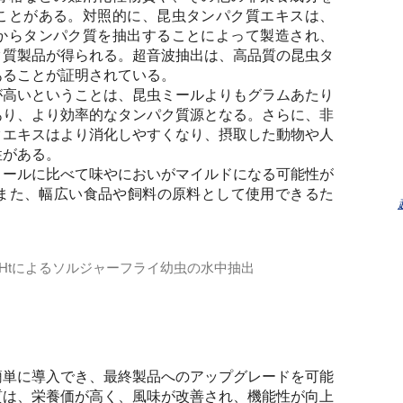
ことがある。対照的に、昆虫タンパク質エキスは、
からタンパク質を抽出することによって製造され、
ク質製品が得られる。超音波抽出は、高品質の昆虫タ
あることが証明されている。
が高いということは、昆虫ミールよりもグラムあたり
あり、より効率的なタンパク質源となる。さらに、非
クエキスはより消化しやすくなり、摂取した動物や人
性がある。
ミールに比べて味やにおいがマイルドになる可能性が
また、幅広い食品や飼料の原料として使用できるた
0Htによるソルジャーフライ幼虫の水中抽出
00Htプローブソニケーターを用いた超音波処理によるソルジャーバ
簡単に導入でき、最終製品へのアップグレードを可能
質は、栄養価が高く、風味が改善され、機能性が向上