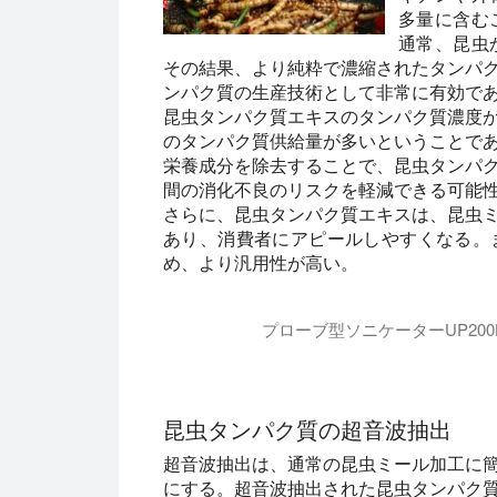
多量に含む
通常、昆虫
その結果、より純粋で濃縮されたタンパ
ンパク質の生産技術として非常に有効で
昆虫タンパク質エキスのタンパク質濃度
のタンパク質供給量が多いということで
栄養成分を除去することで、昆虫タンパ
間の消化不良のリスクを軽減できる可能
さらに、昆虫タンパク質エキスは、昆虫
あり、消費者にアピールしやすくなる。
め、より汎用性が高い。
プローブ型ソニケーターUP20
このビデオは、Hielscher UP2
昆虫タンパク質の超音波抽出
超音波抽出は、通常の昆虫ミール加工に
にする。超音波抽出された昆虫タンパク