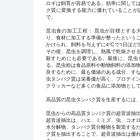
ロギは飼育が容易である。効率に関して
ク質に変換する能力に優れていることが認
で。
昆虫食の加工工程：
昆虫が目標とする
り、食材に加工する準備が整ったという
かけられ、飼料を与えずに4℃で1日ほど
その後、昆虫を調理し、熱風で乾燥させ
殺すためにも必要である。最後に、昆虫
る。昆虫粉は食品原料や動物飼料の添加
良するために、最も価値のある成分、す
虫タンパク質は栄養価が高く、プロテイ
クラッカーなど多くの食品に添加物とし
高品質の昆虫タンパク質を生産するには
昆虫からの高品質タンパク質の超音波抽
超音波抽出は、ハエ、ミミズ、虫、コオ
水分解物、タンパク質分離物を製造する
ク質を抽出することで、超音波抽出は優