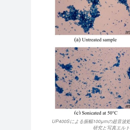
UP400Sによる振幅100μmの超
研究と写真エルトゥ