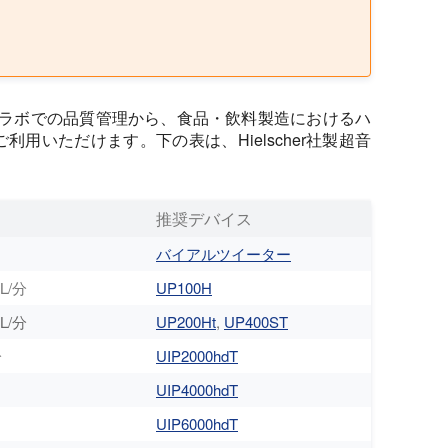
ーは、ラボでの品質管理から、食品・飲料製造におけるハ
用いただけます。下の表は、Hielscher社製超音
：
推奨デバイス
バイアルツイーター
L/分
UP100H
L/分
UP200Ht
,
UP400ST
分
UIP2000hdT
UIP4000hdT
UIP6000hdT