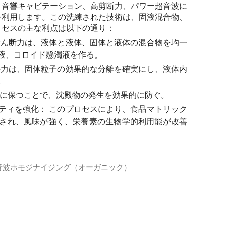
、音響キャビテーション、高剪断力、パワー超音波に
を利用します。この洗練された技術は、固液混合物、
ロセスの主な利点は以下の通り：
ん断力は、液体と液体、固体と液体の混合物を均一
液、コロイド懸濁液を作る。
力は、固体粒子の効果的な分離を確実にし、液体内
。
に保つことで、沈殿物の発生を効果的に防ぐ。
ティを強化：
このプロセスにより、食品マトリック
され、風味が強く、栄養素の生物学的利用能が改善
音波ホモジナイジング（オーガニック）
波ホモジナイズです。使用されている超音波処理装置はHiel