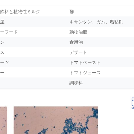
飲料と植物性ミルク
酢
屋
キサンタン、ガム、増粘剤
ーフード
動物油脂
ン
食用油
ス
デザート
ーツ
トマトペースト
ー
トマトジュース
調味料