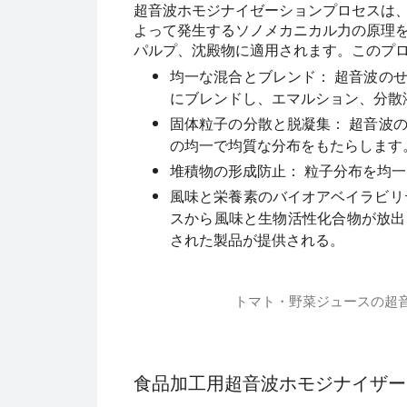
超音波ホモジナイゼーションプロセスは
よって発生するソノメカニカル力の原理
パルプ、沈殿物に適用されます。このプ
均一な混合とブレンド：
超音波のせ
にブレンドし、エマルション、分散
固体粒子の分散と脱凝集：
超音波の
の均一で均質な分布をもたらします
堆積物の形成防止：
粒子分布を均一
風味と栄養素のバイオアベイラビリ
スから風味と生物活性化合物が放出
された製品が提供される。
トマト・野菜ジュースの超
ビデオは有機トマト・野菜ジュースの超音
食品加工用超音波ホモジナイザー