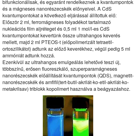
bifunkcionálisak, és egyaránt rendelkeznek a kvantumpontok
és a mágneses nanorészecskék előnyeivel. A CdS
kvantumpontokat a következő eljárással állítottuk elő:
Először 2 ml, ferromágneses folyadékot tartalmazó
nukleációs film aljréteget és 0,5 ml 1 mol/l-es CdS
kvantumpontokat kevertünk össze ultrahangos keverés
mellett, majd 2 ml PTEOS-t (előpolimerizált tetraetil-
ortoszilikátot) adtunk az előző keverékhez, végül pedig 5 ml
ammóniát adtunk hozzá.
Ezenkívül az ultrahangos emulgeálás lehetővé teszi új,
többszínű, erősen fluoreszkáló, szuperparamágneses
nanorészecskék előállítását kvantumpontok (QDS), magnetit-
nanorészecskék és amfifil(tert-butil-akrilát-ko-etil-akrilát-ko-
metakrilsav) triblokk kopolimert használva a beágyazáshoz.