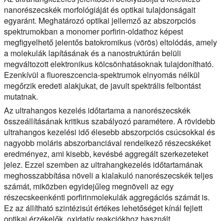
nanorészecskék morfológiáját és optikai tulajdonságait
egyaránt. Meghatározó optikai jellemző az abszorpciós
spektrumokban a monomer porfirin-oldathoz képest
megfigyelhető jelentős batokromikus (vörös) eltolódás, amely
a molekulák lapításának és a nanostruktúrán belüli
megváltozott elektronikus kölcsönhatásoknak tulajdonítható.
Ezenkívül a fluoreszcencia-spektrumok elnyomás nélkül
megőrzik eredeti alakjukat, de javult spektrális felbontást
mutatnak.
Az ultrahangos kezelés időtartama a nanorészecskék
összeállításának kritikus szabályozó paramétere. A rövidebb
ultrahangos kezelési idő élesebb abszorpciós csúcsokkal és
nagyobb moláris abszorbanciával rendelkező részecskéket
eredményez, ami kisebb, kevésbé aggregált szerkezeteket
jelez. Ezzel szemben az ultrahangkezelés időtartamának
meghosszabbítása növeli a kialakuló nanorészecskék teljes
számát, miközben egyidejűleg megnöveli az egy
részecskeenkénti porfirinmolekulák aggregációs számát is.
Ez az állítható szintézisút értékes lehetőséget kínál fejlett
optikai érzékelők, oxidatív reakciókhoz használt