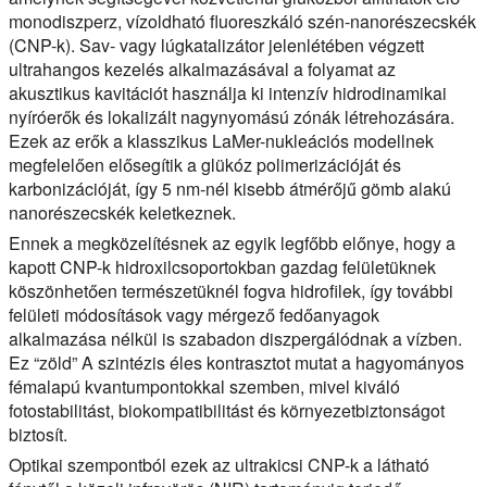
monodiszperz, vízoldható fluoreszkáló szén-nanorészecskék
(CNP-k). Sav- vagy lúgkatalizátor jelenlétében végzett
ultrahangos kezelés alkalmazásával a folyamat az
akusztikus kavitációt használja ki intenzív hidrodinamikai
nyíróerők és lokalizált nagynyomású zónák létrehozására.
Ezek az erők a klasszikus LaMer-nukleációs modellnek
megfelelően elősegítik a glükóz polimerizációját és
karbonizációját, így 5 nm-nél kisebb átmérőjű gömb alakú
nanorészecskék keletkeznek.
Ennek a megközelítésnek az egyik legfőbb előnye, hogy a
kapott CNP-k hidroxilcsoportokban gazdag felületüknek
köszönhetően természetüknél fogva hidrofilek, így további
felületi módosítások vagy mérgező fedőanyagok
alkalmazása nélkül is szabadon diszpergálódnak a vízben.
Ez “zöld” A szintézis éles kontrasztot mutat a hagyományos
fémalapú kvantumpontokkal szemben, mivel kiváló
fotostabilitást, biokompatibilitást és környezetbiztonságot
biztosít.
Optikai szempontból ezek az ultrakicsi CNP-k a látható