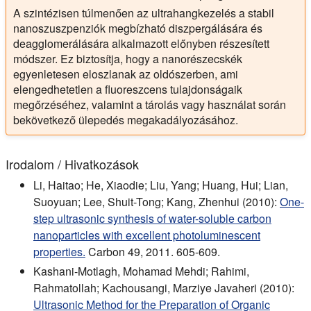
A szintézisen túlmenően az ultrahangkezelés a stabil
nanoszuszpenziók megbízható diszpergálására és
deagglomerálására alkalmazott előnyben részesített
módszer. Ez biztosítja, hogy a nanorészecskék
egyenletesen eloszlanak az oldószerben, ami
elengedhetetlen a fluoreszcens tulajdonságaik
megőrzéséhez, valamint a tárolás vagy használat során
bekövetkező ülepedés megakadályozásához.
Irodalom / Hivatkozások
Li, Haitao; He, Xiaodie; Liu, Yang; Huang, Hui; Lian,
Suoyuan; Lee, Shuit-Tong; Kang, Zhenhui (2010):
One-
step ultrasonic synthesis of water-soluble carbon
nanoparticles with excellent photoluminescent
properties.
Carbon 49, 2011. 605-609.
Kashani-Motlagh, Mohamad Mehdi; Rahimi,
Rahmatollah; Kachousangi, Marziye Javaheri (2010):
Ultrasonic Method for the Preparation of Organic