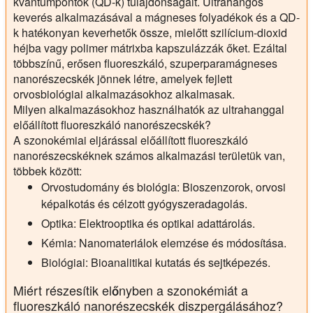
kvantumpontok (QD-k) tulajdonságait. Ultrahangos
keverés alkalmazásával a mágneses folyadékok és a QD-
k hatékonyan keverhetők össze, mielőtt szilícium-dioxid
héjba vagy polimer mátrixba kapszulázzák őket. Ezáltal
többszínű, erősen fluoreszkáló, szuperparamágneses
nanorészecskék jönnek létre, amelyek fejlett
orvosbiológiai alkalmazásokhoz alkalmasak.
Milyen alkalmazásokhoz használhatók az ultrahanggal
előállított fluoreszkáló nanorészecskék?
A szonokémiai eljárással előállított fluoreszkáló
nanorészecskéknek számos alkalmazási területük van,
többek között:
Orvostudomány és biológia: Bioszenzorok, orvosi
képalkotás és célzott gyógyszeradagolás.
Optika: Elektrooptika és optikai adattárolás.
Kémia: Nanomateriálok elemzése és módosítása.
Biológiai: Bioanalitikai kutatás és sejtképezés.
Miért részesítik előnyben a szonokémiát a
fluoreszkáló nanorészecskék diszpergálásához?