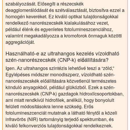
szabályozását. Elősegíti a részecskék
deagglomerálódását és szétválasztását, biztosítva ezzel a
homogén keveréket. Ez kiváló optikai tulajdonságokkal
rendelkező nanorészecskék kialakulásához vezet,
például élénk és egyenletes fotolumineszcenciához,
valamint megakadályozza a kromoforok önmaguk közötti
aggregációját.
Használható-e az ultrahangos kezelés vízoldható
szén-nanorészecskék (CNP-k) előállítására?
Igen. Az ultrahangos szintézis lehetővé teszi a “zöld,”
Egylépéses módszer monodiszperz, vízoldható szén-
nanorészecskék előállítására közvetlenül természetes
kiinduló anyagokból, például glükózból. Ezek a szén-
nanorészecskék (CNP-k) gazdagok hidroxilcsoportokban,
ami miatt rendkívül hidrofilek, anélkül, hogy bonyolult
felületi módosításokra lenne szükség. Erős
fotolumineszcenciát mutatnak a látható fénytől a közeli
infravörös (NIR) tartományig terjedő spektrumban, és
kiváló felkonverziós tulajdonságokkal rendelkeznek.