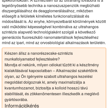
spektrumukban. A szintézisen túl az ultrahang továbbra is a
legelőnyösebb technika a nanoszuszpenziók megbízható
diszpergálásához és deagglomerálásához, miközben
elősegíti a felületek kíméletes funkcionalizálását és
módosítását is. Az enyhe, környezetbarát körülmények között
való működési képességével kombinálva az ultrahangos
szintézis alapvető technológiaként szolgál a következő
generációs fluoreszkáló nanomateriálisok fejlesztéséhez
mind az ipari, mind az orvosbiológiai alkalmazások területén.
Készen állsz a nanorészecske-szintézis
munkafolyamatod fejlesztésére?
Mondja el nekünk, milyen célokat tűzött ki a készítmény
kialakításával kapcsolatban – Alkalmazási szakértőink
olyan, az Ön igényeire szabott ultrahangos kezelési
megoldást dolgoznak ki, amely maximalizálja a
kvantumhozamot, biztosítja a kolloid hosszú távú
stabilitását, és zökkenőmentesen illeszkedik a meglévő
gyártósorába.
Információkérés