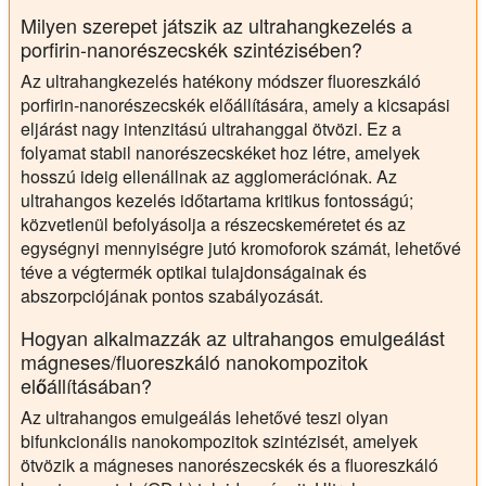
Milyen szerepet játszik az ultrahangkezelés a
porfirin-nanorészecskék szintézisében?
Az ultrahangkezelés hatékony módszer fluoreszkáló
porfirin-nanorészecskék előállítására, amely a kicsapási
eljárást nagy intenzitású ultrahanggal ötvözi. Ez a
folyamat stabil nanorészecskéket hoz létre, amelyek
hosszú ideig ellenállnak az agglomerációnak. Az
ultrahangos kezelés időtartama kritikus fontosságú;
közvetlenül befolyásolja a részecskeméretet és az
egységnyi mennyiségre jutó kromoforok számát, lehetővé
téve a végtermék optikai tulajdonságainak és
abszorpciójának pontos szabályozását.
Hogyan alkalmazzák az ultrahangos emulgeálást
mágneses/fluoreszkáló nanokompozitok
előállításában?
Az ultrahangos emulgeálás lehetővé teszi olyan
bifunkcionális nanokompozitok szintézisét, amelyek
ötvözik a mágneses nanorészecskék és a fluoreszkáló