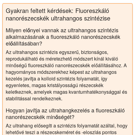
Gyakran feltett kérdések: Fluoreszkáló
nanorészecskék ultrahangos szintézise
Milyen előnyei vannak az ultrahangos szintézis
alkalmazásának a fluoreszkáló nanorészecskék
előállításában?
Az ultrahangos szintézis egyszerű, biztonságos,
reprodukálható és méretezhető módszert kínál kiváló
minőségű fluoreszkáló nanorészecskék előállításához. A
hagyományos módszerekhez képest az ultrahangos
kezelés javítja a kolloid szintézis folyamatát, így
egyenletes, magas kristályosságú részecskék
keletkeznek, amelyek magas kvantumhatékonysággal és
stabilitással rendelkeznek.
Hogyan javítja az ultrahangkezelés a fluoreszkáló
nanorészecskék minőségét?
Az ultrahang elősegíti a szintézis folyamatát azáltal, hogy
lehetővé teszi a részecskeméret és -eloszlás pontos