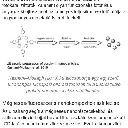
fotokatalizátorok, valamint olyan funkcionális fotonikus
anyagok kifejlesztéséhez, amelyek teljesítménye felülmúlja a
hagyományos molekuláris porfirinekéit.
Kashani–Motlagh (2010) kutatócsoportja egy egyszerű,
ultrahangos kicsapási eljárást fedezett fel a fluoreszkáló
profirin-nanorészecskék előállítására.
Mágneses/fluoreszcens nanokompozitok szintézise
Az ultrahang segíti a mágneses nanorészecskékből és
szilícium-dioxid héjjal bevont fluoreszkáló kvantumpontokból
(QD-k) álló nanokompozitok szintézisét. Ezek a kompozitok