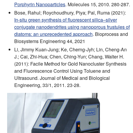
Porphyrin Nanoparticles
. Molecules 15, 2010. 280-287.
Bose, Rahul; Roychoudhury, Piya; Pal, Ruma (2021):
In-situ green synthesis of fluorescent silica–silver
conjugate nanodendrites using nanoporous frustules of
diatoms: an unprecedented approach
. Bioprocess and
Biosystems Engineering 44, 2021
Li, Jimmy Kuan-Jung; Ke, Cherng-Jyh; Lin, Cheng-An
J.; Cai, Zhi-Hua; Chen, Ching-Yun; Chang, Walter H.
(2011): Facile Method for Gold Nanocluster Synthesis
and Fluorescence Control Using Toluene and
Ultrasound. Journal of Medical and Biological
Engineering, 33/1, 2011. 23-28.