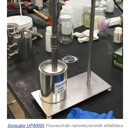
Sonicator UP400St:
Fluoreszkáló nanorészecskék előállítása