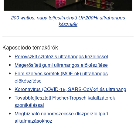
200 wattos, nagy teljesítményű UP200Ht ultrahangos
készülék
Kapcsolódó témakörök
Perovszkit szintézis ultrahangos kezeléssel
Megerősített gumi ultrahangos előkészítése
Fém-szerves keretek (MOF-ok) ultrahangos
előkészítése
Koronavírus (COVID-19, SARS-CoV-2) és ultrahang
Továbbfejlesztett Fischer-Tropsch katalizátorok
szonikálással
Megbízható nanorészecske-diszperzió ipari
alkalmazásokhoz