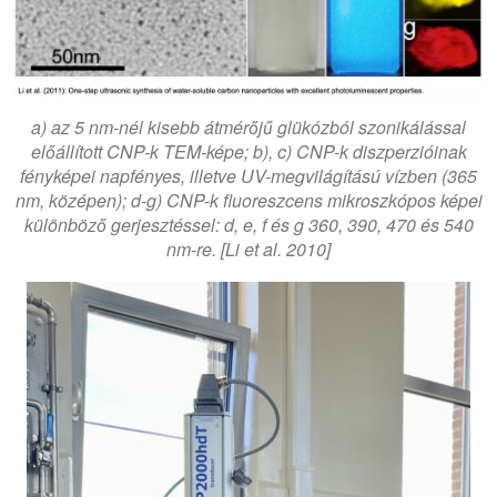
a) az 5 nm-nél kisebb átmérőjű glükózból szonikálással
előállított CNP-k TEM-képe; b), c) CNP-k diszperzióinak
fényképei napfényes, illetve UV-megvilágítású vízben (365
nm, középen); d-g) CNP-k fluoreszcens mikroszkópos képei
különböző gerjesztéssel: d, e, f és g 360, 390, 470 és 540
nm-re. [Li et al. 2010]