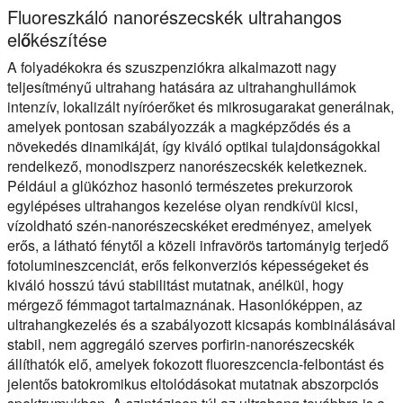
Fluoreszkáló nanorészecskék ultrahangos
előkészítése
A folyadékokra és szuszpenziókra alkalmazott nagy
teljesítményű ultrahang hatására az ultrahanghullámok
intenzív, lokalizált nyíróerőket és mikrosugarakat generálnak,
amelyek pontosan szabályozzák a magképződés és a
növekedés dinamikáját, így kiváló optikai tulajdonságokkal
rendelkező, monodiszperz nanorészecskék keletkeznek.
Például a glükózhoz hasonló természetes prekurzorok
egylépéses ultrahangos kezelése olyan rendkívül kicsi,
vízoldható szén-nanorészecskéket eredményez, amelyek
erős, a látható fénytől a közeli infravörös tartományig terjedő
fotolumineszcenciát, erős felkonverziós képességeket és
kiváló hosszú távú stabilitást mutatnak, anélkül, hogy
mérgező fémmagot tartalmaznának. Hasonlóképpen, az
ultrahangkezelés és a szabályozott kicsapás kombinálásával
stabil, nem aggregáló szerves porfirin-nanorészecskék
állíthatók elő, amelyek fokozott fluoreszcencia-felbontást és
jelentős batokromikus eltolódásokat mutatnak abszorpciós