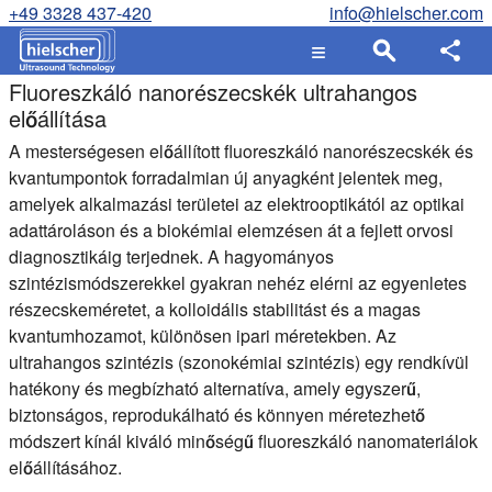
+49 3328 437-420
info@hielscher.com
Fluoreszkáló nanorészecskék ultrahangos
előállítása
A mesterségesen előállított fluoreszkáló nanorészecskék és
kvantumpontok forradalmian új anyagként jelentek meg,
amelyek alkalmazási területei az elektrooptikától az optikai
adattároláson és a biokémiai elemzésen át a fejlett orvosi
diagnosztikáig terjednek. A hagyományos
szintézismódszerekkel gyakran nehéz elérni az egyenletes
részecskeméretet, a kolloidális stabilitást és a magas
kvantumhozamot, különösen ipari méretekben. Az
ultrahangos szintézis (szonokémiai szintézis) egy rendkívül
hatékony és megbízható alternatíva, amely egyszerű,
biztonságos, reprodukálható és könnyen méretezhető
módszert kínál kiváló minőségű fluoreszkáló nanomateriálok
előállításához.