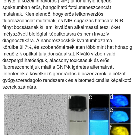
fénytől a közeli infravörös (NIR) tartományig terjedő
spektrumban erős, hangolható fotolumineszcenciát
mutatnak. Kiemelendő, hogy erős felkonverziós
fluoreszcenciát mutatnak, és NIR-sugárzás hatására NIR-
fényt bocsátanak ki, ami kiválóan alkalmassá teszi őket
mélyszöveti biológiai képalkotásra és nem invazív
diagnosztikára. A nanorészecskék kvantumhozama
körülbelül 7%, és szobahőmérsékleten több mint hat hónapig
megőrzik optikai tulajdonságaikat. Kiváló vízben való
diszpergálhatóságuk, alacsony toxicitásuk és erős
fluoreszcenciájuk miatt a CNP-k ígéretes alternatívát
jelentenek a következő generációs bioszenzorok, a célzott
gyógyszeradagoló rendszerek és a biomedicinális képalkotó
szerek számára.