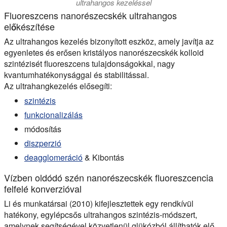
ultrahangos kezeléssel
Fluoreszcens nanorészecskék ultrahangos
előkészítése
Az ultrahangos kezelés bizonyított eszköz, amely javítja az
egyenletes és erősen kristályos nanorészecskék kolloid
szintézisét fluoreszcens tulajdonságokkal, nagy
kvantumhatékonysággal és stabilitással.
Az ultrahangkezelés elősegíti:
szintézis
funkcionalizálás
módosítás
diszperzió
deagglomeráció
& Kibontás
Vízben oldódó szén nanorészecskék fluoreszcencia
felfelé konverzióval
Li és munkatársai (2010) kifejlesztettek egy rendkívül
hatékony, egylépcsős ultrahangos szintézis-módszert,
amelynek segítségével közvetlenül glükózból állíthatók elő