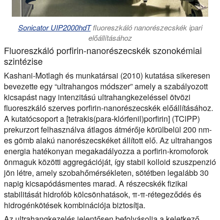
Sonicator UIP2000hdT
fluoreszkáló nanorészecskék ipari
előállításához
Fluoreszkáló porfirin-nanorészecskék szonokémiai
szintézise
Kashani-Motlagh és munkatársai (2010) kutatása sikeresen
bevezette egy “ultrahangos módszer” amely a szabályozott
kicsapást nagy intenzitású ultrahangkezeléssel ötvözi
fluoreszkáló szerves porfirin-nanorészecskék előállításához.
A kutatócsoport a [tetrakis(para-klórfenil)porfirin] (TClPP)
prekurzort felhasználva átlagos átmérője körülbelül 200 nm-
es gömb alakú nanorészecskéket állított elő. Az ultrahangos
energia hatékonyan megakadályozza a porfirin-kromoforok
önmaguk közötti aggregációját, így stabil kolloid szuszpenzió
jön létre, amely szobahőmérsékleten, sötétben legalább 30
napig kicsapódásmentes marad. A részecskék fizikai
stabilitását hidrofób kölcsönhatások, π-π-rétegeződés és
hidrogénkötések kombinációja biztosítja.
Az ultrahangkezelés jelentősen befolyásolja a keletkező