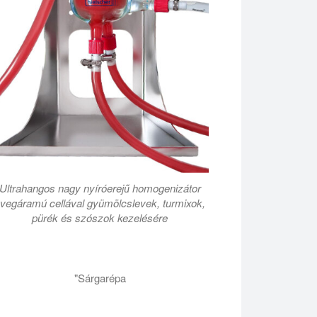
Ultrahangos nagy nyíróerejű homogenizátor
vegáramú cellával gyümölcslevek, turmixok,
pürék és szószok kezelésére
"Sárgarépa