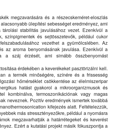
tását a friss szerves sárgarépalé stabilitására. Tartalmaz egy t
cskék megzavarására és a részecskeméret-eloszlás
t alacsonyabb ülepítési sebességet eredményez, ami
árolási stabilitás javulásához vezet. Ezenkívül a
 színpigmentek és sejtösszetevők, például cukor
 felszabadulásához vezethet a gyümölcslében. Az
 és az aroma benyomásának javulása. Ezenkívül a
olja a száj érzését, ami simább összbenyomást
tosítása érdekében a keverékeket pasztörizálni kell.
an a termék minőségére, színére és a frissesség
gozási hőmérséklet csökkentése az élelmiszeripar
inergikus hatást gyakorol a mikroorganizmusok és
ttel kombinálva, termoszonikációnak vagy magas
ak neveznek. Pozitív eredmények ismertek továbbá
nothermosonication kifejezés alatt. Feltételezzük,
enyebbek más stressztényezőkre, például a nyomásra
lámok megzavarhatják a határrétegeket és keverést
nyez. Ezért a kutatási projekt másik fókuszpontja a