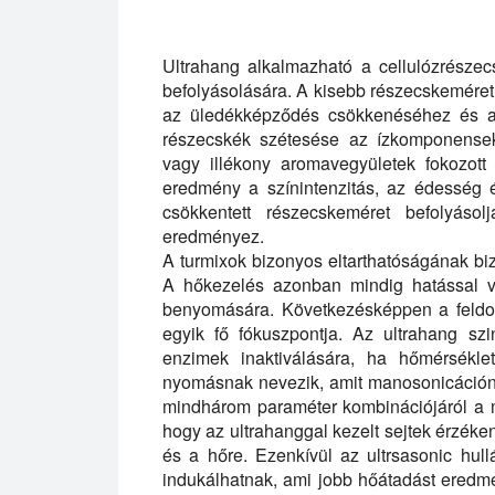
Ez a videó bemutatja az ultrahangozás ha
Ultrahang alkalmazható a cellulózrésze
befolyásolására. A kisebb részecskemére
az üledékképződés csökkenéséhez és a t
részecskék szétesése az ízkomponensek,
vagy illékony aromavegyületek fokozott
eredmény a színintenzitás, az édesség
csökkentett részecskeméret befolyás
eredményez.
A turmixok bizonyos eltarthatóságának biz
A hőkezelés azonban mindig hatással v
benyomására. Következésképpen a feldol
egyik fő fókuszpontja. Az ultrahang sz
enzimek inaktiválására, ha hőmérsékle
nyomásnak nevezik, amit manosonicáción
mindhárom paraméter kombinációjáról a ma
hogy az ultrahanggal kezelt sejtek érzék
és a hőre. Ezenkívül az ultrsasonic hul
indukálhatnak, ami jobb hőátadást eredmé