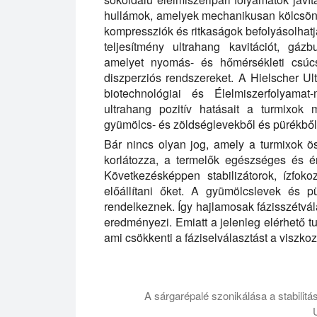
hullámok, amelyek mechanikusan kölcsönh
kompressziók és ritkaságok befolyásolhat
teljesítmény ultrahang kavitációt, gá
amelyet nyomás- és hőmérsékleti csúcs
diszperziós rendszereket. A Hielscher Ul
biotechnológiai és Élelmiszerfolyama
ultrahang pozitív hatásait a turmixok 
gyümölcs- és zöldséglevekből és pürékből k
Bár nincs olyan jog, amely a turmixok ö
korlátozza, a termelők egészséges és é
Következésképpen stabilizátorok, ízfok
előállítani őket. A gyümölcslevek és 
rendelkeznek. Így hajlamosak fázisszétvá
eredményezi. Emiatt a jelenleg elérhető t
ami csökkenti a fáziselválasztást a viszko
A sárgarépalé szonikálása a stabilitá