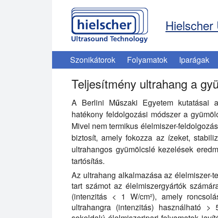
Hielscher 
Szonikátorok
Folyamatok
Iparágak
Teljesítmény ultrahang a gy
A Berlini Műszaki Egyetem kutatásai a
hatékony feldolgozási módszer a gyümölcs
Mivel nem termikus élelmiszer-feldolgozás
biztosít, amely fokozza az ízeket, stabi
ultrahangos gyümölcslé kezelések eredmén
tartósítás.
Az ultrahang alkalmazása az élelmiszer-
tart számot az élelmiszergyártók számára
(intenzitás < 1 W/cm²), amely roncsolá
ultrahangra (intenzitás) használható >
sokoldalú élelmiszeripari folyamatok jav