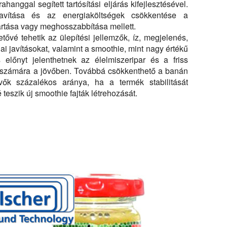
anggal segített tartósítási eljárás kifejlesztésével.
vítása és az energiaköltségek csökkentése a
artása vagy meghosszabbítása mellett.
tővé tehetik az ülepítési jellemzők, íz, megjelenés,
ai javításokat, valamint a smoothie, mint nagy értékű
s előnyt jelenthetnek az élelmiszeripar és a friss
a számára a jövőben. Továbbá csökkenthető a banán
ők százalékos aránya, ha a termék stabilitását
 teszik új smoothie fajták létrehozását.