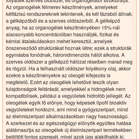
folyadék szerves oldószer, és organogelátor strukturálja.
Az organogélek félmerev készítmények, amelyeket
kétfázisú rendszereknek tekintenek, és két fázisból állnak:
a gélképzőből és a szerves oldószerből. A gélképző
anyag, ha az organogélek készítményében 15%-nál
alacsonyabb koncentrációban használják, fizikai és
kémiai átalakulásokon mehet keresztül, amelyek
önszerveződő struktúrákat hoznak létre; ezek a struktúrák
egymásba fonódnak, háromdimenziós hálót alkotva. A
szerves oldószer a gélképző hálózat réseiben marad meg
és rögzül. Ha a felhasznált oldószer folyékony olaj, akkor
ezekre a készítményekre az oleogél kifejezés is
megfelelő. Ezért az oleogélek lehetővé teszik olyan
tulajdonságok feltárását, amelyekkel a hidrogélek nem
kompatibilisek, például a vegyületek hidrofób jellegét. Az
oleogélek egyik fő előnye, hogy képesek lipofil bioaktív
vegyületeket hordozni, ami mind a gyógyszeripari, mind
az élelmiszeripari alkalmazásokban nagy hasznosságú.
A szerkezet és az egészségügyi előnyök együttes hatása
alátámasztja az oleogélek új élelmiszeripari termékekben
betöltött fontos szerepét, mivel azok úgy alakíthatók ki,