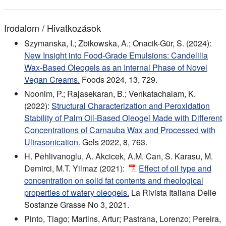
Irodalom / Hivatkozások
Szymanska, I.; Zbikowska, A.; Onacik-Gür, S. (2024):
New Insight into Food-Grade Emulsions: Candelilla
Wax-Based Oleogels as an Internal Phase of Novel
Vegan Creams.
Foods 2024, 13, 729.
Noonim, P.; Rajasekaran, B.; Venkatachalam, K.
(2022):
Structural Characterization and Peroxidation
Stability of Palm Oil-Based Oleogel Made with Different
Concentrations of Carnauba Wax and Processed with
Ultrasonication.
Gels 2022, 8, 763.
H. Pehlivanoglu, A. Akcicek, A.M. Can, S. Karasu, M.
Demirci, M.T. Yilmaz (2021):
Effect of oil type and
concentration on solid fat contents and rheological
properties of watery oleogels.
La Rivista Italiana Delle
Sostanze Grasse No 3, 2021.
Pinto, Tiago; Martins, Artur; Pastrana, Lorenzo; Pereira,