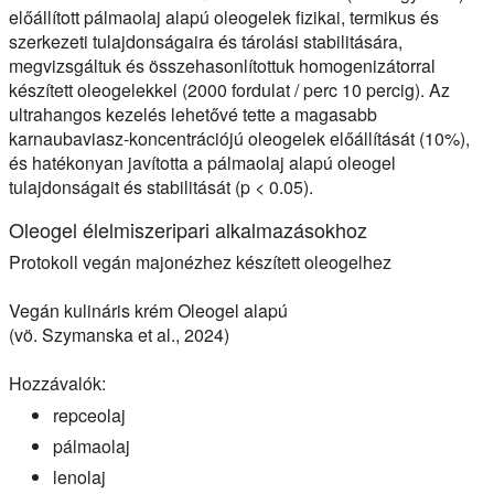
előállított pálmaolaj alapú oleogelek fizikai, termikus és
szerkezeti tulajdonságaira és tárolási stabilitására,
megvizsgáltuk és összehasonlítottuk homogenizátorral
készített oleogelekkel (2000 fordulat / perc 10 percig). Az
ultrahangos kezelés lehetővé tette a magasabb
karnaubaviasz-koncentrációjú oleogelek előállítását (10%),
és hatékonyan javította a pálmaolaj alapú oleogel
tulajdonságait és stabilitását (p < 0.05).
Oleogel élelmiszeripari alkalmazásokhoz
Protokoll vegán majonézhez készített oleogelhez
Vegán kulináris krém Oleogel alapú
(vö. Szymanska et al., 2024)
Hozzávalók:
repceolaj
pálmaolaj
lenolaj