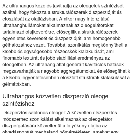
Az ultrahangos kezelés javíthatja az oleogelek szintézisét
azáltal, hogy fokozza a strukturálószerek diszperzióját és
eloszlását az olajfázisban. Amikor nagy intenzitású
ultrahanghullámokat alkalmaznak az oleogelátorokat
tartalmazó olajkeverékre, elősegítik a strukturálószerek
egyenletes keverését és diszperzióját, ami homogénebb
gélhálózathoz vezet. Továbbá, szonikálás megkönnyítheti a
kisebb és egységesebb részecskék kialakulását, ami
finomabb textúrát és jobb stabilitást eredményez az
oleogelben. Az ultrahang által generált kavitációs hatások
megzavarhatják a nagyobb aggregátumokat, és elősegíthetik
a kisebb, egyenletesebben elosztott struktúrák kialakulását a
gélmátrixban.
Ultrahangos közvetlen diszperzió oleogel
szintézishez
Diszperziós sablonos oleogel:
A közvetlen diszperziós
módszerhez szonikálást alkalmaznak az oleogelátor
diszpergálására közvetlenül a folyékony olajba az
olvadáspontját meghaladó hőmérsékleten, amelyet egy