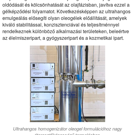
oldódását és kölcsönhatását az olajfázisban, javítva ezzel a
gélképződési folyamatot. Következésképpen az ultrahangos
emulgeálás elősegíti olyan oleogélek előállítását, amelyek
kiváló stabilitással, konzisztenciával és teljesítménnyel
rendelkeznek különböző alkalmazási területeken, beleértve
az élelmiszeripart, a gyógyszeripart és a kozmetikai ipart.
Ultrahangos homogenizátor oleogel formulációhoz nagy
áteresztőképességű termelésben.