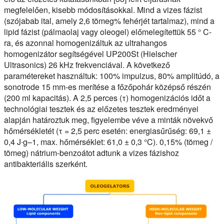
megfelelően, kisebb módosításokkal. Mind a vizes fázist
(szójabab ital, amely 2,6 tömeg% fehérjét tartalmaz), mind a
lipid fázist (pálmaolaj vagy oleogel) előmelegítettük 55 ° C-
ra, és azonnal homogenizáltuk az ultrahangos
homogenizátor segítségével UP200St (Hielscher
Ultrasonics) 26 kHz frekvenciával. A következő
paramétereket használtuk: 100% impulzus, 80% amplitúdó, a
sonotrode 15 mm-es merítése a főzőpohár középső részén
(200 ml kapacitás). A 2,5 perces (τ) homogenizációs időt a
technológiai tesztek és az előzetes tesztek eredményei
alapján határoztuk meg, figyelembe véve a minták növekvő
hőmérsékletét (τ = 2,5 perc esetén: energiasűrűség: 69,1 ±
0,4 J∙g–1, max. hőmérséklet: 61,0 ± 0,3 °C). 0,15% (tömeg /
tömeg) nátrium-benzoátot adtunk a vizes fázishoz
antibakteriális szerként.