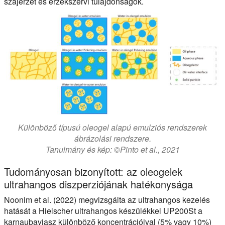
szájérzet és érzékszervi tulajdonságok.
Különböző típusú oleogel alapú emulziós rendszerek
ábrázolási rendszere.
Tanulmány és kép: ©Pinto et al., 2021
Tudományosan bizonyított: az oleogelek
ultrahangos diszperziójának hatékonysága
Noonim et al. (2022) megvizsgálta az ultrahangos kezelés
hatását a Hielscher ultrahangos készülékkel UP200St a
karnaubaviasz különböző koncentrációival (5% vagy 10%)