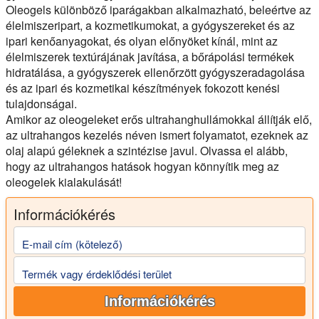
Oleogels különböző iparágakban alkalmazható, beleértve az
élelmiszeripart, a kozmetikumokat, a gyógyszereket és az
ipari kenőanyagokat, és olyan előnyöket kínál, mint az
élelmiszerek textúrájának javítása, a bőrápolási termékek
hidratálása, a gyógyszerek ellenőrzött gyógyszeradagolása
és az ipari és kozmetikai készítmények fokozott kenési
tulajdonságai.
Amikor az oleogeleket erős ultrahanghullámokkal állítják elő,
az ultrahangos kezelés néven ismert folyamatot, ezeknek az
olaj alapú géleknek a szintézise javul. Olvassa el alább,
hogy az ultrahangos hatások hogyan könnyítik meg az
oleogelek kialakulását!
Információkérés
E-mail cím (kötelező)
Termék vagy érdeklődési terület
Információkérés