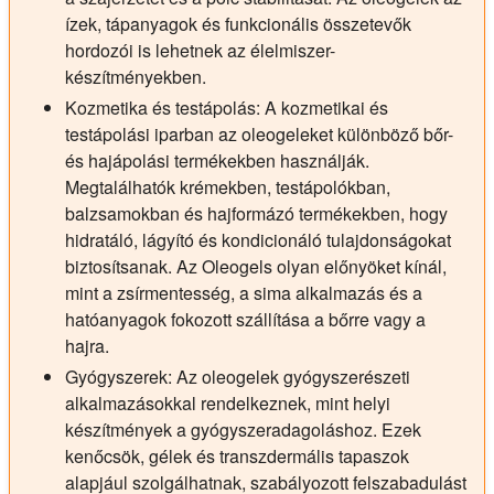
ízek, tápanyagok és funkcionális összetevők
hordozói is lehetnek az élelmiszer-
készítményekben.
Kozmetika és testápolás:
A kozmetikai és
testápolási iparban az oleogeleket különböző bőr-
és hajápolási termékekben használják.
Megtalálhatók krémekben, testápolókban,
balzsamokban és hajformázó termékekben, hogy
hidratáló, lágyító és kondicionáló tulajdonságokat
biztosítsanak. Az Oleogels olyan előnyöket kínál,
mint a zsírmentesség, a sima alkalmazás és a
hatóanyagok fokozott szállítása a bőrre vagy a
hajra.
Gyógyszerek:
Az oleogelek gyógyszerészeti
alkalmazásokkal rendelkeznek, mint helyi
készítmények a gyógyszeradagoláshoz. Ezek
kenőcsök, gélek és transzdermális tapaszok
alapjául szolgálhatnak, szabályozott felszabadulást