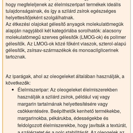
hogy megfeleljenek az élelmiszeripari termékek ideális
tulajdonságainak, és így a szilárd zsírok egészséges
helyettesítőjeként szolgálhatnak.
Az étkezési olajokat gélesítő anyagok molekulatömegük
alapján nagyjából két kategóriába sorolhatók: alacsony
molekulatömegű szerves gélesítők (LMOG-ok) és polimer
gélesítők. Az LMOG-ok közé főként viaszok, szterol-alapú
gélesítők, zsírsav-származékok és monoacilglicerinek
tartoznak.
Az iparágak, ahol az oleogeleket általában használják, a
következők:
Élelmiszeripar:
Az oleogeleket élelmiszerekben
használják a szilárd zsírok, például vaj vagy
margarin tartalmának helyettesítésére vagy
csökkentésére. Beépíthetők kenhető termékekbe,
margarinokba, pékárukba, édességekbe és
feldolgozott élelmiszerekbe, hogy javítsák a textúrát,
a szájérzetet és a polc stabilitását. Az oleogelek az