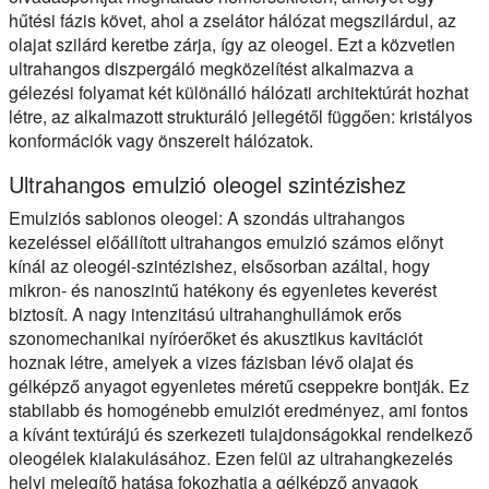
hűtési fázis követ, ahol a zselátor hálózat megszilárdul, az
olajat szilárd keretbe zárja, így az oleogel. Ezt a közvetlen
ultrahangos diszpergáló megközelítést alkalmazva a
gélezési folyamat két különálló hálózati architektúrát hozhat
létre, az alkalmazott strukturáló jellegétől függően: kristályos
konformációk vagy önszerelt hálózatok.
Ultrahangos emulzió oleogel szintézishez
Emulziós sablonos oleogel:
A szondás ultrahangos
kezeléssel előállított ultrahangos emulzió számos előnyt
kínál az oleogél-szintézishez, elsősorban azáltal, hogy
mikron- és nanoszintű hatékony és egyenletes keverést
biztosít. A nagy intenzitású ultrahanghullámok erős
szonomechanikai nyíróerőket és akusztikus kavitációt
hoznak létre, amelyek a vizes fázisban lévő olajat és
gélképző anyagot egyenletes méretű cseppekre bontják. Ez
stabilabb és homogénebb emulziót eredményez, ami fontos
a kívánt textúrájú és szerkezeti tulajdonságokkal rendelkező
oleogélek kialakulásához. Ezen felül az ultrahangkezelés
helyi melegítő hatása fokozhatja a gélképző anyagok