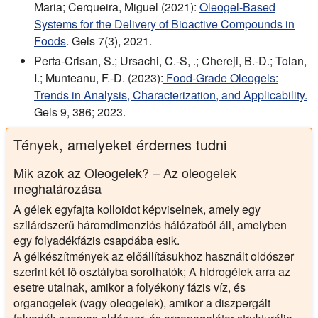
Maria; Cerqueira, Miguel (2021):
Oleogel-Based
Systems for the Delivery of Bioactive Compounds in
Foods
. Gels 7(3), 2021.
Perta-Crisan, S.; Ursachi, C.-S, .; Chereji, B.-D.; Tolan,
I.; Munteanu, F.-D. (2023):
Food-Grade Oleogels:
Trends in Analysis, Characterization, and Applicability.
Gels 9, 386; 2023.
Tények, amelyeket érdemes tudni
Mik azok az Oleogelek? – Az oleogelek
meghatározása
A gélek egyfajta kolloidot képviselnek, amely egy
szilárdszerű háromdimenziós hálózatból áll, amelyben
egy folyadékfázis csapdába esik.
A gélkészítmények az előállításukhoz használt oldószer
szerint két fő osztályba sorolhatók; A hidrogélek arra az
esetre utalnak, amikor a folyékony fázis víz, és
organogelek (vagy oleogelek), amikor a diszpergált