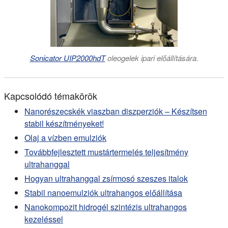
Sonicator UIP2000hdT
oleogelek ipari előállítására.
Kapcsolódó témakörök
Nanorészecskék viaszban diszperziók – Készítsen
stabil készítményeket!
Olaj a vízben emulziók
Továbbfejlesztett mustártermelés teljesítmény
ultrahanggal
Hogyan ultrahanggal zsírmosó szeszes italok
Stabil nanoemulziók ultrahangos előállítása
Nanokompozit hidrogél szintézis ultrahangos
kezeléssel