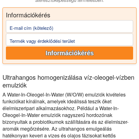
Információkérés
E-mail cím (kötelező)
Termék vagy érdeklődési terület
Információkérés
Ultrahangos homogenizálása víz-oleogel-vízben
emulziók
A Water-In-Oleogel-In-Water (W/O/W) emulziók kivételes
funkciókat kínálnak, amelyek ideálissá teszik őket
élelmiszeripari alkalmazásokhoz. Például a Water-In-
Oleogel-In-Water emulziók nagyszerű hordozónak
bizonyultak a probiotikumok szállítására és az élelmiszer-
aromák megőrzésére. Az ultrahangos emulgeálás
hatékonyan keveri a vizes és olajos fázisokat kettős