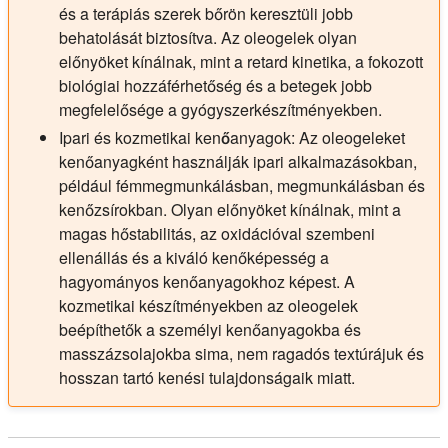
és a terápiás szerek bőrön keresztüli jobb
behatolását biztosítva. Az oleogelek olyan
előnyöket kínálnak, mint a retard kinetika, a fokozott
biológiai hozzáférhetőség és a betegek jobb
megfelelősége a gyógyszerkészítményekben.
Ipari és kozmetikai kenőanyagok:
Az oleogeleket
kenőanyagként használják ipari alkalmazásokban,
például fémmegmunkálásban, megmunkálásban és
kenőzsírokban. Olyan előnyöket kínálnak, mint a
magas hőstabilitás, az oxidációval szembeni
ellenállás és a kiváló kenőképesség a
hagyományos kenőanyagokhoz képest. A
kozmetikai készítményekben az oleogelek
beépíthetők a személyi kenőanyagokba és
masszázsolajokba sima, nem ragadós textúrájuk és
hosszan tartó kenési tulajdonságaik miatt.