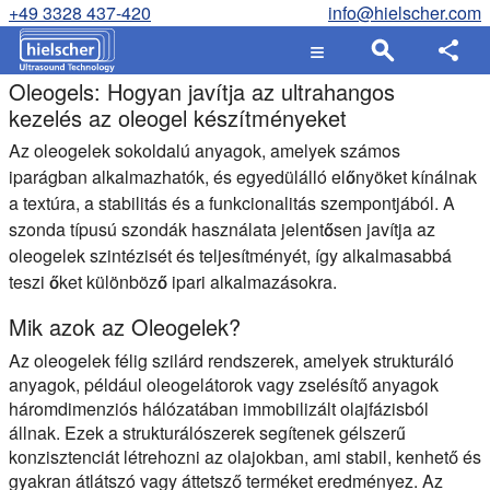
+49 3328 437-420
info@hielscher.com
Oleogels: Hogyan javítja az ultrahangos
kezelés az oleogel készítményeket
Az oleogelek sokoldalú anyagok, amelyek számos
iparágban alkalmazhatók, és egyedülálló előnyöket kínálnak
a textúra, a stabilitás és a funkcionalitás szempontjából. A
szonda típusú szondák használata jelentősen javítja az
oleogelek szintézisét és teljesítményét, így alkalmasabbá
teszi őket különböző ipari alkalmazásokra.
Mik azok az Oleogelek?
Az oleogelek félig szilárd rendszerek, amelyek strukturáló
anyagok, például oleogelátorok vagy zselésítő anyagok
háromdimenziós hálózatában immobilizált olajfázisból
állnak. Ezek a strukturálószerek segítenek gélszerű
konzisztenciát létrehozni az olajokban, ami stabil, kenhető és
gyakran átlátszó vagy áttetsző terméket eredményez. Az