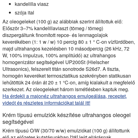
kandelilla viasz
szója ital
Az oleogeleket (100 g) az alábbiak szerint állítottuk elő:
Először 3–7% kandelillaviaszt (tömeg / tömeg)
diszpergáltunk finomított repce- és lenmagolajok
keverékében (1: 1 w / w) 10 percig 80 ± 1 ° C-on vízfürdőben,
majd ultrahangos kezelésben 10 másodpercig (26 kHz, 72
W, 100% impulzus, 100% amplitúdó) az ultrahangos
homogenizátor segítségével UP200St (Hielscher
Ultrasonics), felszerelt titán sonotrode S26d7. A tiszta,
homogén keveréket termosztatikus szekrényben statikusan
lehűtöttük 24 órán át 20 ± 1 °C-on, amíg kialakult a megfelelő
szerkezet. Az oleogeleket három ismétlésben kaptuk meg.
Ha érdekli a majonéz ultrahangos emulgeálása, receptet,
videót és részletes információkat talál itt!
Krém típusú emulziók készítése ultrahangos oleogel
segítségével
Krém típusú O/W (30/70 w/w) emulziókat (100 g) állítottunk
elő az előzetes kutatásunkban [38] leírt eljárásnak