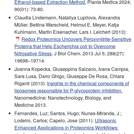
Ethanol-based Extraction Method.
Planta Medica 2024;
90(01): 73-80.
Claudia Lindemann, Nataliya Lupilova, Alexandra
Müller, Bettina Warscheid, Helmut E. Meyer, Katja
Kuhlmann, Martin Eisenacher, Lars I. Leichert (2013):
Redox Proteomics Uncovers Peroxynitrite-Sensitive
Proteins that Help Escherichia coli to Overcome
Nitrosative Stress
. J Biol Chem. 2013 Jul 5; 288(27):
19698–19714.
Joanna Kopecka, Giuseppina Salzano, Ivana Campia,
Sara Lusa, Dario Ghigo, Giuseppe De Rosa, Chiara
Riganti (2013):
Insights in the chemical components of
liposomes responsible for P-glycoprotein inhibition.
Nanomedicine: Nanotechnology, Biology, and
Medicine 2013.
Fernandes, Luz; Santos, Hugo; Nunes-Miranda, J.;
Lodeiro, Carlos; Capelo, Jose (2011):
Ultrasonic
Enhanced Applications in Proteomics Workflows: