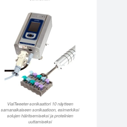
iin, solujen häiriöihin, proteiinien eristämiseen, DNA: n ja RNA
VialTweeter-sonikaattori 10 näytteen
samanaikaiseen sonikaatioon, esimerkiksi
solujen häiritsemiseksi ja proteiinien
uuttamiseksi