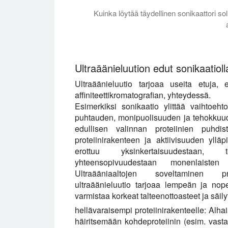
Kuinka löytää täydellinen sonikaattori sol
Tämä opetusohjelma selittää, minkä tyyppi
Ultraäänieluution edut sonikaatioll
Ultraäänieluutio tarjoaa useita etuja, e
affiniteettikromatografian, yhteydessä.
Esimerkiksi sonikaatio ylittää vaihtoeht
puhtauden, monipuolisuuden ja tehokkuud
edullisen valinnan proteiinien puhdist
proteiinirakenteen ja aktiivisuuden ylläp
erottuu yksinkertaisuudestaan, 
yhteensopivuudestaan monenlaisten p
Ultraääniaaltojen soveltaminen prote
ultraäänieluutio tarjoaa lempeän ja no
varmistaa korkeat talteenottoasteet ja säi
hellävaraisempi proteiinirakenteelle:
Alhai
häiritsemään kohdeproteiinin (esim. vasta-a