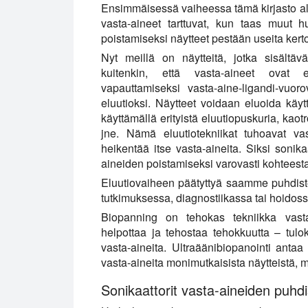
Ensimmäisessä vaiheessa tämä kirjasto alt
vasta-aineet tarttuvat, kun taas muut h
poistamiseksi näytteet pestään useita kerto
Nyt meillä on näytteitä, jotka sisältävä
kuitenkin, että vasta-aineet ovat e
vapauttamiseksi vasta-aine-ligandi-vuor
eluutioksi. Näytteet voidaan eluoida käytt
käyttämällä erityistä eluutiopuskuria, kao
jne. Nämä eluutiotekniikat tuhoavat va
heikentää itse vasta-aineita. Siksi sonik
aineiden poistamiseksi varovasti kohteest
Eluutiovaiheen päätyttyä saamme puhdistett
tutkimuksessa, diagnostiikassa tai hoidoss
Biopanning on tehokas tekniikka vasta-
helpottaa ja tehostaa tehokkuutta – tulok
vasta-aineita. Ultraäänibiopanointi antaa t
vasta-aineita monimutkaisista näytteistä, 
Sonikaattorit vasta-aineiden puhd