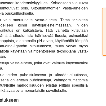
istetaan kohdemolekyylillesi. Kohteeseen sitoutuvat
uuhtoutuvat pois. Sitoutumattomien vasta-aineiden
ja puskuriliuoksella.
t vain sitoutuneita vasta-aineita. Tämä tarkoittaa
delleen kiinni näyttöjärjestelmässään. Niiden
ovaikutus on katkaistava. Tätä vaihetta kutsutaan
ämällä sitoutumista häiritsevää liuosta, esimerkiksi
trooppista, alentamalla pH-arvoa, käyttämällä lämpöä
sta-aine-ligandin sitoutumisen, mutta voivat myös
aatiota käytetään vaihtoehtoisena tekniikkana vasta-
aan.
uja vasta-aineita, jotka ovat valmiita käytettäväksi
a.
aineiden puhdistuksessa ja ultraäänieluutiossa,
sena on erittäin puhdistettuja, vahingoittumattomia
utkijoille mahdollisuuden eristää erittäin spesifisiä
mikä avaa ovia monenlaisiin sovelluksiin.
istukseen