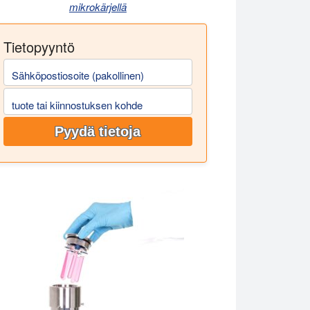
mikrokärjellä
Tietopyyntö
Sähköpostiosoite (pakollinen)
tuote tai kiinnostuksen kohde
Pyydä tietoja