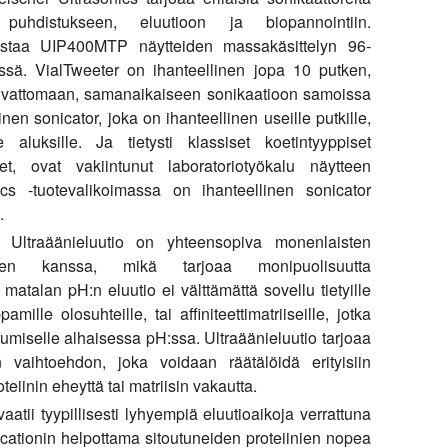
n puhdistukseen, eluutioon ja biopannointiin.
ollistaa UIP400MTP näytteiden massakäsittelyn 96-
ssä. VialTweeter on ihanteellinen jopa 10 putken,
vaivattomaan, samanaikaiseen sonikaatioon samoissa
n sonicator, joka on ihanteellinen useille putkille,
e aluksille. Ja tietysti klassiset koetintyyppiset
jet, ovat vakiintunut laboratoriotyökalu näytteen
ics -tuotevalikoimassa on ihanteellinen sonicator
.
Ultraäänieluutio on yhteensopiva monenlaisten
riisien kanssa, mikä tarjoaa monipuolisuutta
matalan pH:n eluutio ei välttämättä sovellu tietyille
amille olosuhteille, tai affiniteettimatriiseille, jotka
utumiselle alhaisessa pH:ssa. Ultraäänieluutio tarjoaa
n vaihtoehdon, joka voidaan räätälöidä erityisiin
eiinin eheyttä tai matriisin vakautta.
aatii tyypillisesti lyhyempiä eluutioaikoja verrattuna
icationin helpottama sitoutuneiden proteiinien nopea