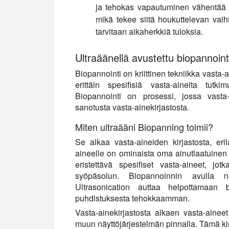
ja tehokas vapautuminen vähentää kä
mikä tekee siitä houkuttelevan vaih
tarvitaan aikaherkkiä tuloksia.
Ultraäänellä avustettu biopannoint
Biopannointi on kriittinen tekniikka vasta
erittäin spesifisiä vasta-aineita tutki
Biopannointi on prosessi, jossa vasta-
sanotusta vasta-ainekirjastosta.
Miten ultraääni Biopanning toimii?
Se alkaa vasta-aineiden kirjastosta, eri
aineelle on ominaista oma ainutlaatuinen 
eristettävä spesifiset vasta-aineet, jo
syöpäsolun. Biopannoinnin avulla n
Ultrasonication auttaa helpottamaan b
puhdistuksesta tehokkaamman.
Vasta-ainekirjastosta alkaen vasta-aineet 
muun näyttöjärjestelmän pinnalla. Tämä ki