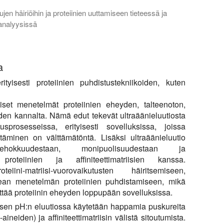
ujen häiriöihin ja proteiinien uuttamiseen tieteessä ja
analyysissä
nen sonikaattori on paras näytteenvalmistustehtäviin, kuten lyys
a
rityisesti proteiinien puhdistustekniikoiden, kuten
oiset menetelmät proteiinien eheyden, talteenoton,
en kannalta. Nämä edut tekevät ultraäänieluutiosta
usprosesseissa, erityisesti sovelluksissa, joissa
itäminen on välttämätöntä. Lisäksi ultraäänieluutio
tehokkuudestaan, monipuolisuudestaan ja
roteiinien ja affiniteettimatriisien kanssa.
iini-matriisi-vuorovaikutusten häiritsemiseen,
pean menetelmän proteiinien puhdistamiseen, mikä
lyttää proteiinin eheyden loppupään sovelluksissa.
sen pH:n eluutiossa käytetään happamia puskureita
ineiden) ja affiniteettimatriisin välistä sitoutumista.