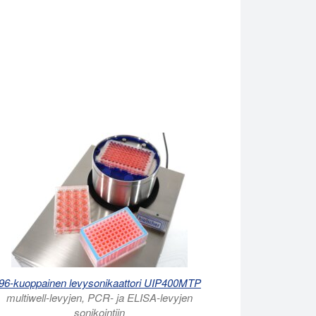
96-kuoppainen levysonikaattori UIP400MTP
multiwell-levyjen, PCR- ja ELISA-levyjen
sonikointiin