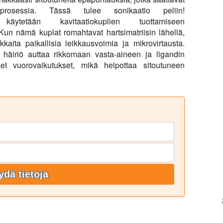
usprosessia.
Tässä tulee sonikaatio peliin!
a käytetään kavitaatiokuplien tuottamiseen
Kun nämä kuplat romahtavat hartsimatriisin lähellä,
kaita paikallisia leikkausvoimia ja mikrovirtausta.
äiriö auttaa rikkomaan vasta-aineen ja ligandin
iset vuorovaikutukset, mikä helpottaa sitoutuneen
ydä tietoja