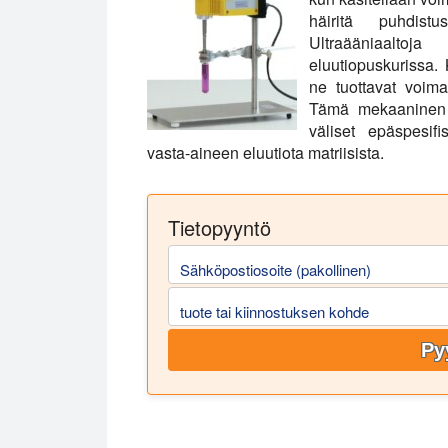
häiritä puhdist
Ultraääniaaltoj
eluutiopuskurissa. 
ne tuottavat voimak
Tämä mekaaninen h
väliset epäspesif
vasta-aineen eluutiota matriisista.
Tietopyyntö
Sähköpostiosoite (pakollinen)
tuote tai kiinnostuksen kohde
Py