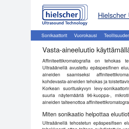
Hielscher 
Sonikaattorit
Vuorokausi
Teollisuude
Vasta-aineeluutio käyttämäll
Affiniteettikromatografia on tehokas t
Ultraäänellä avustettu epäspesifinen eluu
aineiden saamiseksi affiniteettikromato
kohdevasta-aineiden tehokas ja toistettavis
Korkean suorituskyvyn levy-sonikaatto
suuria näytemääriä 96-kuoppa-, mikroti
aineiden talteenottoa affiniteettikromatogra
Miten sonikaatio helpottaa eluutio
Ultraäänellä tehostetun epäspesifisen eluu