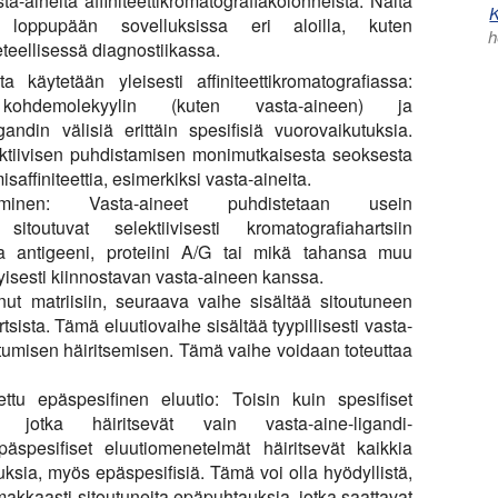
ta-aineita affiniteettikromatografiakolonneista. Näitä
K
än loppupään sovelluksissa eri aloilla, kuten
h
teellisessä diagnostiikassa.
 käytetään yleisesti affiniteettikromatografiassa:
ää kohdemolekyylin (kuten vasta-aineen) ja
gandin välisiä erittäin spesifisiä vuorovaikutuksia.
ktiivisen puhdistamisen monimutkaisesta seoksesta
saffiniteettia, esimerkiksi vasta-aineita.
minen:
Vasta-aineet puhdistetaan usein
 sitoutuvat selektiivisesti kromatografiahartsiin
la antigeeni, proteiini A/G tai mikä tahansa muu
yisesti kiinnostavan vasta-aineen kanssa.
t matriisiin, seuraava vaihe sisältää sitoutuneen
sista. Tämä eluutiovaihe sisältää tyypillisesti vasta-
utumisen häiritsemisen. Tämä vaihe voidaan toteuttaa
ettu epäspesifinen eluutio:
Toisin kuin spesifiset
t, jotka häiritsevät vain vasta-aine-ligandi-
päspesifiset eluutiomenetelmät häiritsevät kaikkia
uksia, myös epäspesifisiä. Tämä voi olla hyödyllistä,
makkaasti sitoutuneita epäpuhtauksia, jotka saattavat