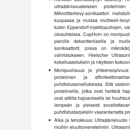
ultraääniavusteiseen proteiinie
Mikrotitterilevy-sonikaattori mahd
kuopassa ja muissa multiwell-levyi
kuten Eppendorf-injektiopullojen, 
olosuhteissa. CupHorn on monipuoline
pienille dekantterilasille ja muill
sonikaattorit, joissa on mikrokär
valmistukseen. Hielscher Ultrason
kokeiluasetuksiin ja näytteen kokoon
Monipuolisuus ja yhteensopivuus:
proteiinien ja affiniteettimat
puhdistussovelluksissa. Sitä vastoin 
proteiineille, jotka ovat herkkiä happ
ovat alttiita hajoamiselle tai huuhto
lempeän ja yleisesti sovellettava
puhdistustarpeisiin vaarantamatta prot
Aika ja tehokkuus:
Ultraäänieluutio v
muihin eluutiomenetelmiin. Ultrason