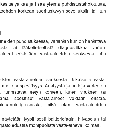
sittelyaikaa ja lisää yleistä puhdistustehokkuutta,
toehdon korkean suorituskyvyn sovelluksiin tai kun
i
-aineiden puhdistuksessa, varsinkin kun on hankittava
musta tai lääketieteellistä diagnostiikkaa varten.
aineet eristetään vasta-aineiden seoksesta, niin
laisten vasta-aineiden seoksesta. Jokaiselle vasta-
muoto ja spesifisyys. Analyysiä ja hoitoja varten on
tka tunnistavat tietyn kohteen, kuten viruksen tai
ämä spesifiset vasta-aineet voidaan eristää.
iopanointiprosessia, mikä tekee vasta-aineiden
näytetään tyypillisesti bakteriofagin, hiivasolun tai
rjasto edustaa monipuolista vasta-ainevalikoimaa.