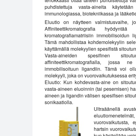
tehokkaasti ottaa talteen puhdistettuja vas
puhdistettuja vasta-aineita käytetä
immunologiassa, biotekniikassa ja lääketie
Eluutio on näytteen valmistusvaihe, jota
Affiniteettikromatografia hyödynt
kromatografiamatriisiin immobilisoidun li
Tämä mahdollistaa kohdemolekyylin sele
käyttämällä molekyylien spesifistä sitoutumi
Vasta-aineiden spesifinen sitoutu
affiniteettikromatografialla, jossa ne
immobilisoituun ligandiin. Tämä voi ol
molekyyli, joka on vuorovaikutuksessa erit
Eluutio:
Kun kohdevasta-aine on sitoutunu
vasta-aineen eluoinnin (tai pesemisen) hart
aineen ja ligandin välisen spesifisen sito
sonikaatiolla.
Ultraäänellä avust
eluutiomenetelmä
vuorovaikutusta, e
hartsin vuorovaikut
kun käsitellään voi