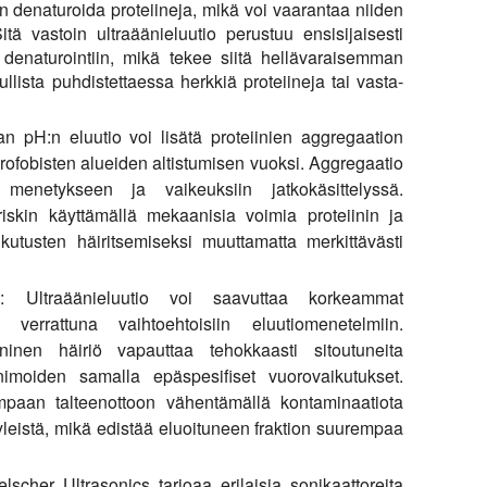
in denaturoida proteiineja, mikä voi vaarantaa niiden
tä vastoin ultraäänieluutio perustuu ensisijaisesti
 denaturointiin, mikä tekee siitä hellävaraisemman
llista puhdistettaessa herkkiä proteiineja tai vasta-
n pH:n eluutio voi lisätä proteiinien aggregaation
drofobisten alueiden altistumisen vuoksi. Aggregaatio
n menetykseen ja vaikeuksiin jatkokäsittelyssä.
riskin käyttämällä mekaanisia voimia proteiinin ja
vaikutusten häiritsemiseksi muuttamatta merkittävästi
:
Ultraäänieluutio voi saavuttaa korkeammat
 verrattuna vaihtoehtoisiin eluutiomenetelmiin.
ninen häiriö vapauttaa tehokkaasti sitoutuneita
 minimoiden samalla epäspesifiset vuorovaikutukset.
paan talteenottoon vähentämällä kontaminaatiota
yleistä, mikä edistää eluoituneen fraktion suurempaa
lscher Ultrasonics tarjoaa erilaisia sonikaattoreita