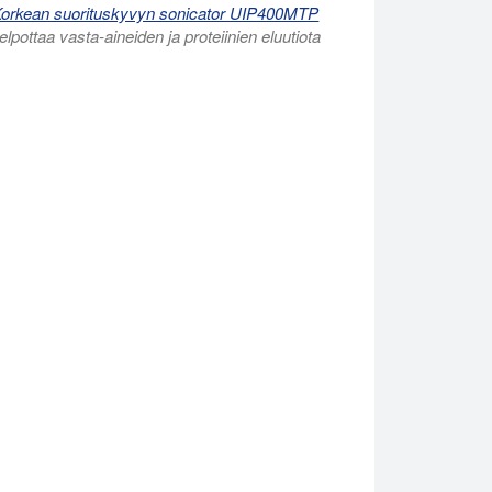
orkean suorituskyvyn sonicator UIP400MTP
elpottaa vasta-aineiden ja proteiinien eluutiota