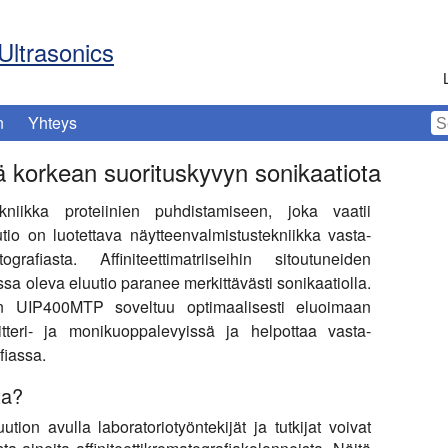
Ultrasonics
n
Yhteys
ä korkean suorituskyvyn sonikaatiota
ekniikka proteiinien puhdistamiseen, joka vaatii
tio on luotettava näytteenvalmistustekniikka vasta-
grafiasta. Affiniteettimatriiseihin sitoutuneiden
sa oleva eluutio paranee merkittävästi sonikaatiolla.
rin UIP400MTP soveltuu optimaalisesti eluoimaan
itteri- ja monikuoppalevyissä ja helpottaa vasta-
fiassa.
ta?
tion avulla laboratoriotyöntekijät ja tutkijat voivat