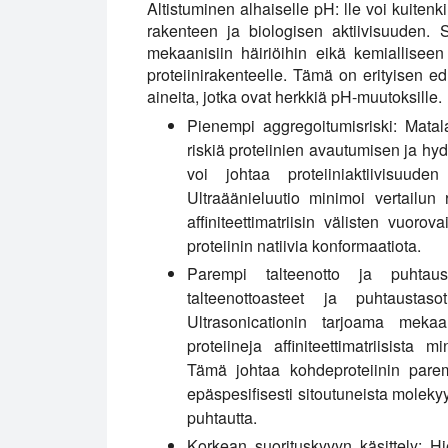
Altistuminen alhaiselle pH: lle voi kuitenk
rakenteen ja biologisen aktiivisuuden. Si
mekaanisiin häiriöihin eikä kemialliseen
proteiinirakenteelle. Tämä on erityisen edu
aineita, jotka ovat herkkiä pH-muutoksille.
Pienempi aggregoitumisriski:
Matala
riskiä proteiinien avautumisen ja hy
voi johtaa proteiiniaktiivisuude
Ultraäänieluutio minimoi vertailun 
affiniteettimatriisin välisten vuoro
proteiinin natiivia konformaatiota.
Parempi talteenotto ja puhtaus
talteenottoasteet ja puhtaustasot
Ultrasonicationin tarjoama mekaa
proteiineja affiniteettimatriisista
Tämä johtaa kohdeproteiinin parem
epäspesifisesti sitoutuneista moleky
puhtautta.
Korkean suorituskyvyn käsittely:
Hie