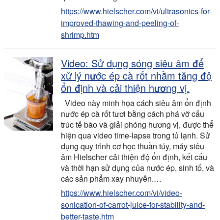
https://www.hielscher.com/vi/ultrasonics-for-
improved-thawing-and-peeling-of-
shrimp.htm
Video: Sử dụng sóng siêu âm để
xử lý nước ép cà rốt nhằm tăng độ
ổn định và cải thiện hương vị.
Video này minh họa cách siêu âm ổn định
nước ép cà rốt tươi bằng cách phá vỡ cấu
trúc tế bào và giải phóng hương vị, được thể
hiện qua video time-lapse trong tủ lạnh. Sử
dụng quy trình cơ học thuần túy, máy siêu
âm Hielscher cải thiện độ ổn định, kết cấu
và thời hạn sử dụng của nước ép, sinh tố, và
các sản phẩm xay nhuyễn.…
https://www.hielscher.com/vi/video-
sonication-of-carrot-juice-for-stability-and-
better-taste.htm