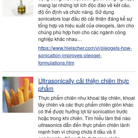
mang lại những lợi ích độc đáo về kết cấu,
độ ổn định và chức năng. Sử dụng
sonicators loại đầu dò cải thiện đáng kể sự
tổng hợp và hiệu suất của oleogels, làm cho
chúng phù hợp hơn cho các ngành công
nghiệp khác nhau…
https://www.hielscher.com/vi/oleogels-how-
sonication-improves-oleogel-
formulations.htm
Ultrasonically cải thiện chiên thực
phẩm
Thực phẩm chiên như khoai tây chiên, khoai
tây chiên và các thực phẩm chiên giòn khác
có thể được hưởng lợi từ sonication trước
hoặc trong khi chiên. Tìm hiểu làm thế nào
ultrasonics dẫn đến thực phẩm chiên lành
mạnh hơn vì chúng chứa ít dầu và ít