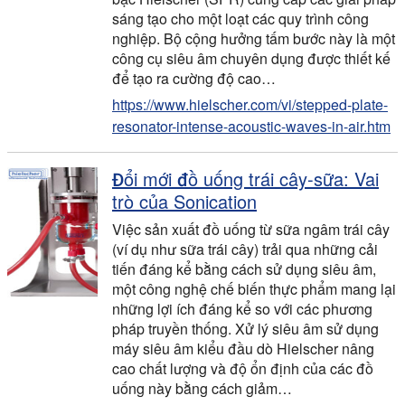
sáng tạo cho một loạt các quy trình công
nghiệp. Bộ cộng hưởng tấm bước này là một
công cụ siêu âm chuyên dụng được thiết kế
để tạo ra cường độ cao…
https://www.hielscher.com/vi/stepped-plate-
resonator-intense-acoustic-waves-in-air.htm
Đổi mới đồ uống trái cây-sữa: Vai
trò của Sonication
Việc sản xuất đồ uống từ sữa ngâm trái cây
(ví dụ như sữa trái cây) trải qua những cải
tiến đáng kể bằng cách sử dụng siêu âm,
một công nghệ chế biến thực phẩm mang lại
những lợi ích đáng kể so với các phương
pháp truyền thống. Xử lý siêu âm sử dụng
máy siêu âm kiểu đầu dò Hielscher nâng
cao chất lượng và độ ổn định của các đồ
uống này bằng cách giảm…