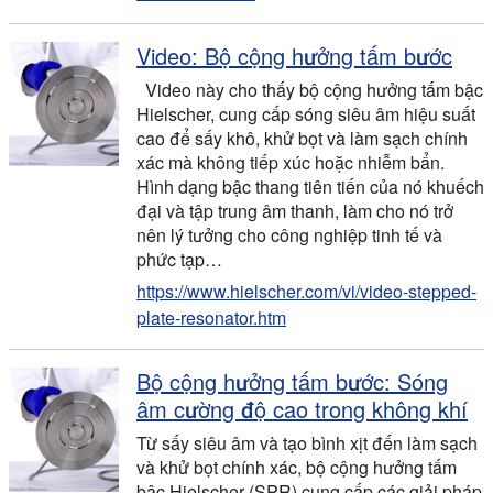
Video: Bộ cộng hưởng tấm bước
Video này cho thấy bộ cộng hưởng tấm bậc
Hielscher, cung cấp sóng siêu âm hiệu suất
cao để sấy khô, khử bọt và làm sạch chính
xác mà không tiếp xúc hoặc nhiễm bẩn.
Hình dạng bậc thang tiên tiến của nó khuếch
đại và tập trung âm thanh, làm cho nó trở
nên lý tưởng cho công nghiệp tinh tế và
phức tạp…
https://www.hielscher.com/vi/video-stepped-
plate-resonator.htm
Bộ cộng hưởng tấm bước: Sóng
âm cường độ cao trong không khí
Từ sấy siêu âm và tạo bình xịt đến làm sạch
và khử bọt chính xác, bộ cộng hưởng tấm
bậc Hielscher (SPR) cung cấp các giải pháp