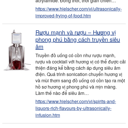
acrylamide. Đồng thời, thời gian chiên…
https://www.hielscher.com/vi/ultrasonically-
improved-frying-of-food.htm
Rượu mạnh và rượu – Hương vị
phong phú bằng cách truyền siêu
âm
Truyền đồ uống có cồn như rượu mạnh,
rượu và cocktail với hương vị có thể được cải
thiện đáng kể bằng cách áp dụng siêu âm
điện. Quá trình sonication chuyển hương vị
và mùi thơm sang đồ uống có cồn tạo ra một
hồ sơ hương vị phong phú và mịn màng.
Làm thế nào để siêu âm…
https://www.hielscher.com/vi/spirits-and-
liquors-rich-flavours-by-ultrasonically-
infusion.htm