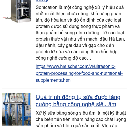
Sonication là một công nghệ xử lý hiệu quả
nhằm cải thiện chức năng, khả năng phân
tán, độ hòa tan và độ ổn định của các loại
protein được sử dụng trong thực phẩm và
thực phẩm bổ sung dinh dưỡng. Từ các loại
protein thực vật như yến mạch, đậu Hà Lan,
đậu nành, cây gai dầu và gạo cho đến
protein từ sữa và các công thức hỗn hợp,
công nghệ cường độ cao…
https://www.hielscher.com/vi/ultrasonic-
protein-processing-for-food-and-nutritional-
supplements.htm
Quá trình đông tụ sữa được tăng
cường bằng công nghệ siêu âm
Xử lý sữa bằng sóng siêu âm là một kỹ thuật
chế biến tiên tiến nhằm nâng cao chất lượng
sản phẩm và hiệu quả sản xuất. Việc áp