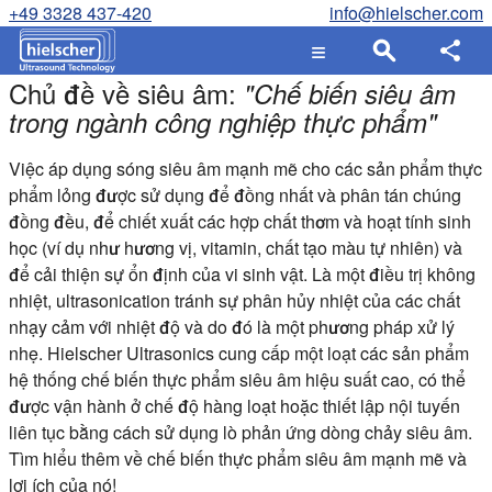
+49 3328 437-420
info@hielscher.com
Chủ đề về siêu âm:
"
Chế biến siêu âm
trong ngành công nghiệp thực phẩm
"
Việc áp dụng sóng siêu âm mạnh mẽ cho các sản phẩm thực
phẩm lỏng được sử dụng để đồng nhất và phân tán chúng
đồng đều, để chiết xuất các hợp chất thơm và hoạt tính sinh
học (ví dụ như hương vị, vitamin, chất tạo màu tự nhiên) và
để cải thiện sự ổn định của vi sinh vật. Là một điều trị không
nhiệt, ultrasonication tránh sự phân hủy nhiệt của các chất
nhạy cảm với nhiệt độ và do đó là một phương pháp xử lý
nhẹ. Hielscher Ultrasonics cung cấp một loạt các sản phẩm
hệ thống chế biến thực phẩm siêu âm hiệu suất cao, có thể
được vận hành ở chế độ hàng loạt hoặc thiết lập nội tuyến
liên tục bằng cách sử dụng lò phản ứng dòng chảy siêu âm.
Tìm hiểu thêm về chế biến thực phẩm siêu âm mạnh mẽ và
lợi ích của nó!