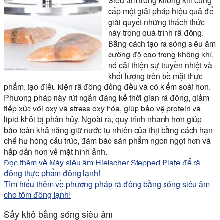
Siêu âm trong không khí cung
cấp một giải pháp hiệu quả để
giải quyết những thách thức
này trong quá trình rã đông.
Bằng cách tạo ra sóng siêu âm
cường độ cao trong không khí,
nó cải thiện sự truyền nhiệt và
khối lượng trên bề mặt thực
phẩm, tạo điều kiện rã đông đồng đều và có kiểm soát hơn.
Phương pháp này rút ngắn đáng kể thời gian rã đông, giảm
tiếp xúc với oxy và stress oxy hóa, giúp bảo vệ protein và
lipid khỏi bị phân hủy. Ngoài ra, quy trình nhanh hơn giúp
bảo toàn khả năng giữ nước tự nhiên của thịt bằng cách hạn
chế hư hỏng cấu trúc, đảm bảo sản phẩm ngon ngọt hơn và
hấp dẫn hơn về mặt hình ảnh.
Đọc thêm về Máy siêu âm Hielscher Stepped Plate để rã
đông thực phẩm đông lạnh!
Tìm hiểu thêm về phương pháp rã đông bằng sóng siêu âm
cho tôm đông lạnh!
Sấy khô bằng sóng siêu âm