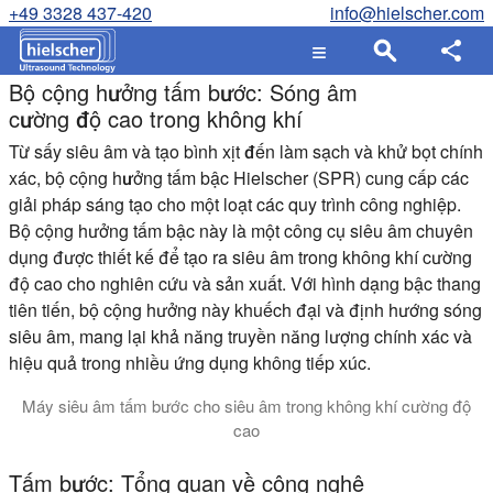
+49 3328 437-420
info@hielscher.com
Bộ cộng hưởng tấm bước: Sóng âm
cường độ cao trong không khí
Từ sấy siêu âm và tạo bình xịt đến làm sạch và khử bọt chính
xác, bộ cộng hưởng tấm bậc Hielscher (SPR) cung cấp các
giải pháp sáng tạo cho một loạt các quy trình công nghiệp.
Bộ cộng hưởng tấm bậc này là một công cụ siêu âm chuyên
dụng được thiết kế để tạo ra siêu âm trong không khí cường
độ cao cho nghiên cứu và sản xuất. Với hình dạng bậc thang
tiên tiến, bộ cộng hưởng này khuếch đại và định hướng sóng
siêu âm, mang lại khả năng truyền năng lượng chính xác và
hiệu quả trong nhiều ứng dụng không tiếp xúc.
Máy siêu âm tấm bước cho siêu âm trong không khí cường độ
cao
Discover the groundbreaking potential of intense airborne ultr
Tấm bước: Tổng quan về công nghệ