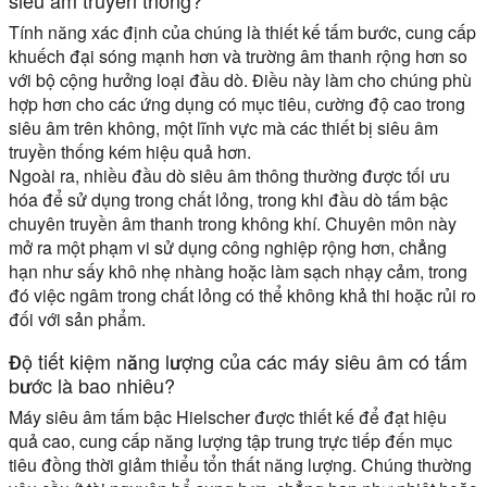
siêu âm truyền thống?
Tính năng xác định của chúng là thiết kế tấm bước, cung cấp
khuếch đại sóng mạnh hơn và trường âm thanh rộng hơn so
với bộ cộng hưởng loại đầu dò. Điều này làm cho chúng phù
hợp hơn cho các ứng dụng có mục tiêu, cường độ cao trong
siêu âm trên không, một lĩnh vực mà các thiết bị siêu âm
truyền thống kém hiệu quả hơn.
Ngoài ra, nhiều đầu dò siêu âm thông thường được tối ưu
hóa để sử dụng trong chất lỏng, trong khi đầu dò tấm bậc
chuyên truyền âm thanh trong không khí. Chuyên môn này
mở ra một phạm vi sử dụng công nghiệp rộng hơn, chẳng
hạn như sấy khô nhẹ nhàng hoặc làm sạch nhạy cảm, trong
đó việc ngâm trong chất lỏng có thể không khả thi hoặc rủi ro
đối với sản phẩm.
Độ tiết kiệm năng lượng của các máy siêu âm có tấm
bước là bao nhiêu?
Máy siêu âm tấm bậc Hielscher được thiết kế để đạt hiệu
quả cao, cung cấp năng lượng tập trung trực tiếp đến mục
tiêu đồng thời giảm thiểu tổn thất năng lượng. Chúng thường