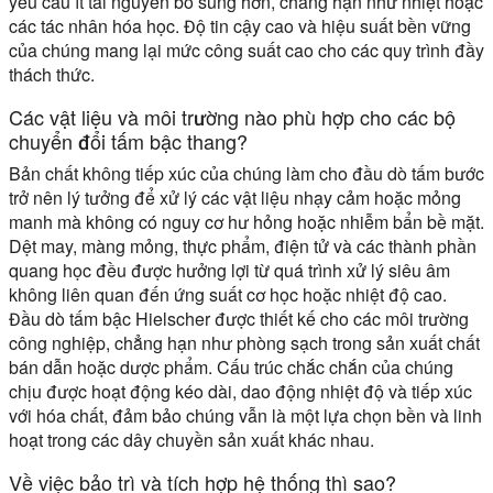
yêu cầu ít tài nguyên bổ sung hơn, chẳng hạn như nhiệt hoặc
các tác nhân hóa học. Độ tin cậy cao và hiệu suất bền vững
của chúng mang lại mức công suất cao cho các quy trình đầy
thách thức.
Các vật liệu và môi trường nào phù hợp cho các bộ
chuyển đổi tấm bậc thang?
Bản chất không tiếp xúc của chúng làm cho đầu dò tấm bước
trở nên lý tưởng để xử lý các vật liệu nhạy cảm hoặc mỏng
manh mà không có nguy cơ hư hỏng hoặc nhiễm bẩn bề mặt.
Dệt may, màng mỏng, thực phẩm, điện tử và các thành phần
quang học đều được hưởng lợi từ quá trình xử lý siêu âm
không liên quan đến ứng suất cơ học hoặc nhiệt độ cao.
Đầu dò tấm bậc Hielscher được thiết kế cho các môi trường
công nghiệp, chẳng hạn như phòng sạch trong sản xuất chất
bán dẫn hoặc dược phẩm. Cấu trúc chắc chắn của chúng
chịu được hoạt động kéo dài, dao động nhiệt độ và tiếp xúc
với hóa chất, đảm bảo chúng vẫn là một lựa chọn bền và linh
hoạt trong các dây chuyền sản xuất khác nhau.
Về việc bảo trì và tích hợp hệ thống thì sao?