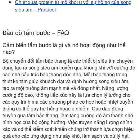
Chiết xuất protein từ mô khối u với sự hỗ trợ của sóng
siêu âm – Protocol
Đầu dò tấm bước – FAQ
Cảm biến tấm bước là gì và nó hoạt động như thế
nào?
Bộ chuyển đổi tấm bậc thang là các thiết bị siêu âm chuyên
dụng tạo ra sóng siêu âm truyền qua không khí với cường độ
cao nhờ cấu trúc bậc thang độc đáo. Mỗi bậc thang trong
thiết kế tấm giúp khuếch đại và định hướng sóng siêu âm,
tạo ra một trường âm mạnh mẽ và đồng nhất. Năng lượng
cường độ cao, không tiếp xúc này là lựa chọn lý tưởng cho
các quy trình mà các phương pháp cơ học hoặc nhiệt truyền
thống có thể gây hư hỏng hoặc ô nhiễm. Các dao động
truyền qua tấm bậc thang, làm tăng cường độ âm thanh nhờ
hình học của bộ cộng hưởng. Việc truyền năng lượng chính
xác và có thể kiểm soát khiến chúng trở thành lựa chọn hiệu
quả cho các ứng dụng như sấy khô, làm sạch và xử lý hạt.