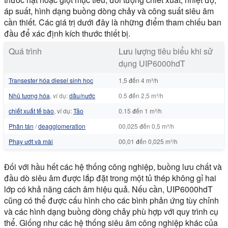
áp suất, hình dạng buồng dòng chảy và công suất siêu âm
cần thiết. Các giá trị dưới đây là những điểm tham chiếu ban
đầu để xác định kích thước thiết bị.
Quá trình
Lưu lượng tiêu biểu khi sử
dụng UIP6000hdT
Transester hóa diesel sinh học
1,5 đến 4 m³/h
Nhũ tương hóa
, ví dụ:
dầu/nước
0.5 đến 2,5 m³/h
chiết xuất tế bào
, ví dụ:
Tảo
0.15 đến 1 m³/h
Phân tán
/
deagglomeration
00,025 đến 0,5 m³/h
Phay ướt và mài
00,01 đến 0,025 m³/h
Đối với hầu hết các hệ thống công nghiệp, buồng lưu chất và
đầu dò siêu âm được lắp đặt trong một tủ thép không gỉ hai
lớp có khả năng cách âm hiệu quả. Nếu cần, UIP6000hdT
cũng có thể được cấu hình cho các bình phản ứng tùy chỉnh
và các hình dạng buồng dòng chảy phù hợp với quy trình cụ
thể. Giống như các hệ thống siêu âm công nghiệp khác của