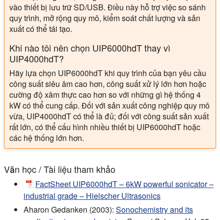
vào thiết bị lưu trữ SD/USB. Điều này hỗ trợ việc so sánh
quy trình, mở rộng quy mô, kiểm soát chất lượng và sản
xuất có thể tái tạo.
Khi nào tôi nên chọn UIP6000hdT thay vì
UIP4000hdT?
Hãy lựa chọn UIP6000hdT khi quy trình của bạn yêu cầu
công suất siêu âm cao hơn, công suất xử lý lớn hơn hoặc
cường độ xâm thực cao hơn so với những gì hệ thống 4
kW có thể cung cấp. Đối với sản xuất công nghiệp quy mô
vừa, UIP4000hdT có thể là đủ; đối với công suất sản xuất
rất lớn, có thể cấu hình nhiều thiết bị UIP6000hdT hoặc
các hệ thống lớn hơn.
Văn học / Tài liệu tham khảo
FactSheet UIP6000hdT – 6kW powerful sonicator –
industrial grade – Hielscher Ultrasonics
Aharon Gedanken (2003):
Sonochemistry and its