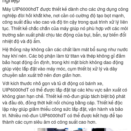
Máy UIP6000hdT được thiết kế dành cho các ứng dụng công
nghiệp đòi hỏi khắt khe, nơi cần có cường độ tạo bọt mạnh,
công suất đầu vào cao và độ tin cậy trong quá trình xử lý liên
tục. Thiết kế chắc chắn của máy giúp nó phù hợp với các môi
trường sản xuất phải chịu tác động của bụi, bẩn, sự biến đổi
nhiệt độ và độ ẩm.
Hệ thống này không cần các chất làm mát bổ sung như nước
hay khí nén. Các bộ phận làm từ titan và thép không gỉ đảm
bảo hoạt động ổn định, trong khi mặt bích không dao động
giúp việc lắp đặt vào máy móc, cụm thiết bị xử lý và dây
chuyền sản xuất trở nên đơn giản hơn.
Với kích thước nhỏ gọn và tủ di động có bánh xe,
UIP6000hdT có thể được lắp đặt tại các khu vực sản xuất có
không gian hạn chế. Thiết kế mô-đun giúp tách biệt bộ phát
và đầu dò, đồng thời kết nối chúng bằng cáp. Thiết kế độc
lập này giúp giảm thiểu công sức lắp đặt, vận hành và bảo
trì. Nhiều mô-đun UIP6000hdT có thể được kết hợp để tạo
thành các cụm siêu âm có công suất cao hơn.