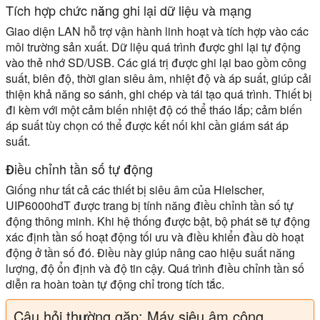
Tích hợp chức năng ghi lại dữ liệu và mạng
Giao diện LAN hỗ trợ vận hành linh hoạt và tích hợp vào các
môi trường sản xuất. Dữ liệu quá trình được ghi lại tự động
vào thẻ nhớ SD/USB. Các giá trị được ghi lại bao gồm công
suất, biên độ, thời gian siêu âm, nhiệt độ và áp suất, giúp cải
thiện khả năng so sánh, ghi chép và tái tạo quá trình. Thiết bị
đi kèm với một cảm biến nhiệt độ có thể tháo lắp; cảm biến
áp suất tùy chọn có thể được kết nối khi cần giám sát áp
suất.
Điều chỉnh tần số tự động
Giống như tất cả các thiết bị siêu âm của Hielscher,
UIP6000hdT được trang bị tính năng điều chỉnh tần số tự
động thông minh. Khi hệ thống được bật, bộ phát sẽ tự động
xác định tần số hoạt động tối ưu và điều khiển đầu dò hoạt
động ở tần số đó. Điều này giúp nâng cao hiệu suất năng
lượng, độ ổn định và độ tin cậy. Quá trình điều chỉnh tần số
diễn ra hoàn toàn tự động chỉ trong tích tắc.
Câu hỏi thường gặp: Máy siêu âm công