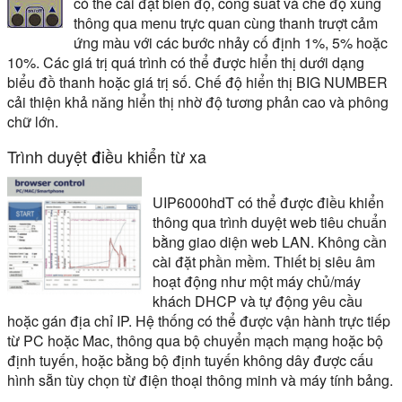
có thể cài đặt biên độ, công suất và chế độ xung
thông qua menu trực quan cùng thanh trượt cảm
ứng màu với các bước nhảy cố định 1%, 5% hoặc
10%. Các giá trị quá trình có thể được hiển thị dưới dạng
biểu đồ thanh hoặc giá trị số. Chế độ hiển thị BIG NUMBER
cải thiện khả năng hiển thị nhờ độ tương phản cao và phông
chữ lớn.
Trình duyệt điều khiển từ xa
UIP6000hdT có thể được điều khiển
thông qua trình duyệt web tiêu chuẩn
bằng giao diện web LAN. Không cần
cài đặt phần mềm. Thiết bị siêu âm
hoạt động như một máy chủ/máy
khách DHCP và tự động yêu cầu
hoặc gán địa chỉ IP. Hệ thống có thể được vận hành trực tiếp
từ PC hoặc Mac, thông qua bộ chuyển mạch mạng hoặc bộ
định tuyến, hoặc bằng bộ định tuyến không dây được cấu
hình sẵn tùy chọn từ điện thoại thông minh và máy tính bảng.