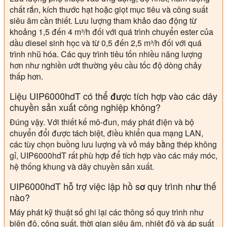
chất rắn, kích thước hạt hoặc giọt mục tiêu và công suất
siêu âm cần thiết. Lưu lượng tham khảo dao động từ
khoảng 1,5 đến 4 m³/h đối với quá trình chuyển ester của
dầu diesel sinh học và từ 0,5 đến 2,5 m³/h đối với quá
trình nhũ hóa. Các quy trình tiêu tốn nhiều năng lượng
hơn như nghiền ướt thường yêu cầu tốc độ dòng chảy
thấp hơn.
Liệu UIP6000hdT có thể được tích hợp vào các dây
chuyền sản xuất công nghiệp không?
Đúng vậy. Với thiết kế mô-đun, máy phát điện và bộ
chuyển đổi được tách biệt, điều khiển qua mạng LAN,
các tùy chọn buồng lưu lượng và vỏ máy bằng thép không
gỉ, UIP6000hdT rất phù hợp để tích hợp vào các máy móc,
hệ thống khung và dây chuyền sản xuất.
UIP6000hdT hỗ trợ việc lập hồ sơ quy trình như thế
nào?
Máy phát kỹ thuật số ghi lại các thông số quy trình như
biên độ, công suất, thời gian siêu âm, nhiệt độ và áp suất