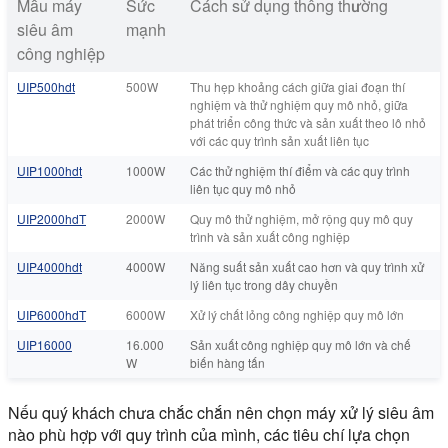
Mẫu máy
Sức
Cách sử dụng thông thường
siêu âm
mạnh
công nghiệp
UIP500hdt
500W
Thu hẹp khoảng cách giữa giai đoạn thí
nghiệm và thử nghiệm quy mô nhỏ, giữa
phát triển công thức và sản xuất theo lô nhỏ
với các quy trình sản xuất liên tục
UIP1000hdt
1000W
Các thử nghiệm thí điểm và các quy trình
liên tục quy mô nhỏ
UIP2000hdT
2000W
Quy mô thử nghiệm, mở rộng quy mô quy
trình và sản xuất công nghiệp
UIP4000hdt
4000W
Năng suất sản xuất cao hơn và quy trình xử
lý liên tục trong dây chuyền
UIP6000hdT
6000W
Xử lý chất lỏng công nghiệp quy mô lớn
UIP16000
16.000
Sản xuất công nghiệp quy mô lớn và chế
W
biến hàng tấn
Nếu quý khách chưa chắc chắn nên chọn máy xử lý siêu âm
nào phù hợp với quy trình của mình, các tiêu chí lựa chọn