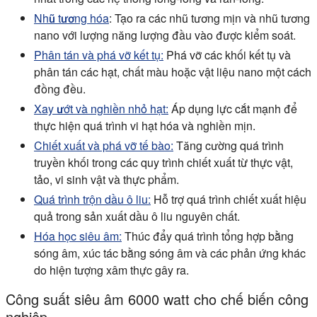
Nhũ tương hóa
:
Tạo ra các nhũ tương mịn và nhũ tương
nano với lượng năng lượng đầu vào được kiểm soát.
Phân tán và phá vỡ kết tụ:
Phá vỡ các khối kết tụ và
phân tán các hạt, chất màu hoặc vật liệu nano một cách
đồng đều.
Xay ướt và nghiền nhỏ hạt:
Áp dụng lực cắt mạnh để
thực hiện quá trình vi hạt hóa và nghiền mịn.
Chiết xuất và phá vỡ tế bào:
Tăng cường quá trình
truyền khối trong các quy trình chiết xuất từ thực vật,
tảo, vi sinh vật và thực phẩm.
Quá trình trộn dầu ô liu:
Hỗ trợ quá trình chiết xuất hiệu
quả trong sản xuất dầu ô liu nguyên chất.
Hóa học siêu âm:
Thúc đẩy quá trình tổng hợp bằng
sóng âm, xúc tác bằng sóng âm và các phản ứng khác
do hiện tượng xâm thực gây ra.
Công suất siêu âm 6000 watt cho chế biến công
nghiệp