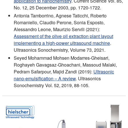
application to nanochemistry
. Current Science Vol. 85,
No. 12, 25 December 2003, pp. 1720-1722.
Antonia Tamborrino, Agnese Taticchi, Roberto
Romaniello, Claudio Perone, Sonia Esposto,
Alessandro Leone, Maurizio Servili (2021):
Assessment of the olive oil extraction plant layout
implementing a high-power ultrasound machine
.
Ultrasonics Sonochemistry, Volume 73, 2021.
Seyed Mohammad Mohsen Modarres-Gheisari,
Roghayeh Gavagsaz-Ghoachani, Massoud Malaki,
Pedram Safarpour, Majid Zandi (2019):
Ultrasonic
nano-emulsification – A review
. Ultrasonics
Sonochemistry Vol. 52, 2019, 88-105.