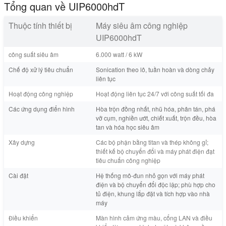
Tổng quan về UIP6000hdT
Thuộc tính thiết bị
Máy siêu âm công nghiệp
UIP6000hdT
công suất siêu âm
6.000 watt / 6 kW
Chế độ xử lý tiêu chuẩn
Sonication theo lô, tuần hoàn và dòng chảy
liên tục
Hoạt động công nghiệp
Hoạt động liên tục 24/7 với công suất tối đa
Các ứng dụng điển hình
Hòa trộn đồng nhất, nhũ hóa, phân tán, phá
vỡ cụm, nghiền ướt, chiết xuất, trộn đều, hòa
tan và hóa học siêu âm
Xây dựng
Các bộ phận bằng titan và thép không gỉ;
thiết kế bộ chuyển đổi và máy phát điện đạt
tiêu chuẩn công nghiệp
Cài đặt
Hệ thống mô-đun nhỏ gọn với máy phát
điện và bộ chuyển đổi độc lập; phù hợp cho
tủ điện, khung lắp đặt và tích hợp vào nhà
máy
Điều khiển
Màn hình cảm ứng màu, cổng LAN và điều