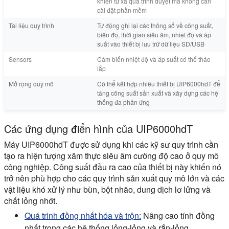
khiển từ xa qua trình duyệt mà không cần
cài đặt phần mềm
Tài liệu quy trình
Tự động ghi lại các thông số về công suất,
biên độ, thời gian siêu âm, nhiệt độ và áp
suất vào thiết bị lưu trữ dữ liệu SD/USB
Sensors
Cảm biến nhiệt độ và áp suất có thể tháo
lắp
Mở rộng quy mô
Có thể kết hợp nhiều thiết bị UIP6000hdT để
tăng công suất sản xuất và xây dựng các hệ
thống đa phản ứng
Các ứng dụng điển hình của UIP6000hdT
Máy UIP6000hdT được sử dụng khi các kỹ sư quy trình cần
tạo ra hiện tượng xâm thực siêu âm cường độ cao ở quy mô
công nghiệp. Công suất đầu ra cao của thiết bị này khiến nó
trở nên phù hợp cho các quy trình sản xuất quy mô lớn và các
vật liệu khó xử lý như bùn, bột nhão, dung dịch lơ lửng và
chất lỏng nhớt.
Quá trình đồng nhất hóa và trộn:
Nâng cao tính đồng
nhất trong các hệ thống lỏng-lỏng và rắn-lỏng.