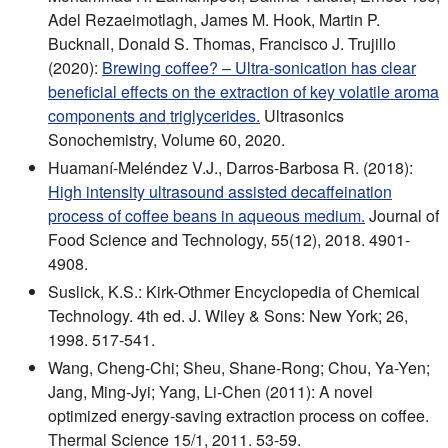
Adel Rezaeimotlagh, James M. Hook, Martin P.
Bucknall, Donald S. Thomas, Francisco J. Trujillo
(2020):
Brewing coffee? – Ultra-sonication has clear
beneficial effects on the extraction of key volatile aroma
components and triglycerides.
Ultrasonics
Sonochemistry, Volume 60, 2020.
Huamaní-Meléndez V.J., Darros-Barbosa R. (2018):
High intensity ultrasound assisted decaffeination
process of coffee beans in aqueous medium.
Journal of
Food Science and Technology, 55(12), 2018. 4901-
4908.
Suslick, K.S.: Kirk-Othmer Encyclopedia of Chemical
Technology. 4th ed. J. Wiley & Sons: New York; 26,
1998. 517-541.
Wang, Cheng-Chi; Sheu, Shane-Rong; Chou, Ya-Yen;
Jang, Ming-Jyi; Yang, Li-Chen (2011): A novel
optimized energy-saving extraction process on coffee.
Thermal Science 15/1, 2011. 53-59.