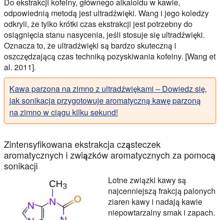
Do ekstrakcji kofeiny, głównego alkaloidu w kawie,
odpowiednią metodą jest ultradźwięki. Wang i jego koledzy
odkryli, że tylko krótki czas ekstrakcji jest potrzebny do
osiągnięcia stanu nasycenia, jeśli stosuje się ultradźwięki.
Oznacza to, że ultradźwięki są bardzo skuteczną i
oszczędzającą czas techniką pozyskiwania kofeiny. [Wang et
al. 2011].
Kawa parzona na zimno z ultradźwiękami – Dowiedz się,
jak sonikacja przygotowuje aromatyczną kawę parzoną
na zimno w ciągu kilku sekund!
Zintensyfikowana ekstrakcja cząsteczek
aromatycznych i związków aromatycznych za pomocą
sonikacji
Lotne związki kawy są
najcenniejszą frakcją palonych
ziaren kawy i nadają kawie
niepowtarzalny smak i zapach.