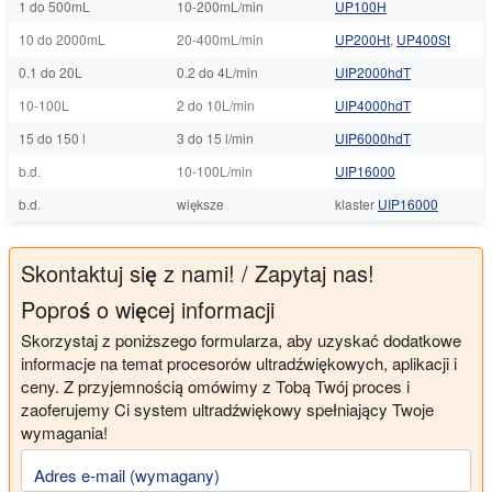
1 do 500mL
10-200mL/min
UP100H
10 do 2000mL
20-400mL/min
UP200Ht
,
UP400St
0.1 do 20L
0.2 do 4L/min
UIP2000hdT
10-100L
2 do 10L/min
UIP4000hdT
15 do 150 l
3 do 15 l/min
UIP6000hdT
b.d.
10-100L/min
UIP16000
b.d.
większe
klaster
UIP16000
Skontaktuj się z nami! / Zapytaj nas!
Poproś o więcej informacji
Skorzystaj z poniższego formularza, aby uzyskać dodatkowe
informacje na temat procesorów ultradźwiękowych, aplikacji i
ceny. Z przyjemnością omówimy z Tobą Twój proces i
zaoferujemy Ci system ultradźwiękowy spełniający Twoje
wymagania!
Adres e-mail (wymagany)