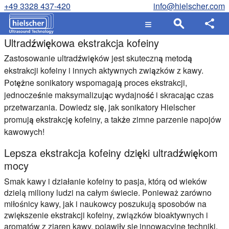
+49 3328 437-420
info@hielscher.com
Ultradźwiękowa ekstrakcja kofeiny
Zastosowanie ultradźwięków jest skuteczną metodą
ekstrakcji kofeiny i innych aktywnych związków z kawy.
Potężne sonikatory wspomagają proces ekstrakcji,
jednocześnie maksymalizując wydajność i skracając czas
przetwarzania. Dowiedz się, jak sonikatory Hielscher
promują ekstrakcję kofeiny, a także zimne parzenie napojów
kawowych!
Lepsza ekstrakcja kofeiny dzięki ultradźwiękom
mocy
Smak kawy i działanie kofeiny to pasja, którą od wieków
dzielą miliony ludzi na całym świecie. Ponieważ zarówno
miłośnicy kawy, jak i naukowcy poszukują sposobów na
zwiększenie ekstrakcji kofeiny, związków bioaktywnych i
aromatów z ziaren kawy, pojawiły się innowacyjne techniki,