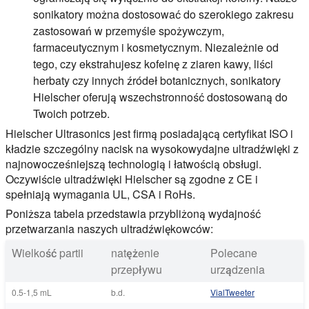
sonikatory można dostosować do szerokiego zakresu
zastosowań w przemyśle spożywczym,
farmaceutycznym i kosmetycznym. Niezależnie od
tego, czy ekstrahujesz kofeinę z ziaren kawy, liści
herbaty czy innych źródeł botanicznych, sonikatory
Hielscher oferują wszechstronność dostosowaną do
Twoich potrzeb.
Hielscher Ultrasonics jest firmą posiadającą certyfikat ISO i
kładzie szczególny nacisk na wysokowydajne ultradźwięki z
najnowocześniejszą technologią i łatwością obsługi.
Oczywiście ultradźwięki Hielscher są zgodne z CE i
spełniają wymagania UL, CSA i RoHs.
Poniższa tabela przedstawia przybliżoną wydajność
przetwarzania naszych ultradźwiękowców:
Wielkość partii
natężenie
Polecane
przepływu
urządzenia
0.5-1,5 mL
b.d.
VialTweeter