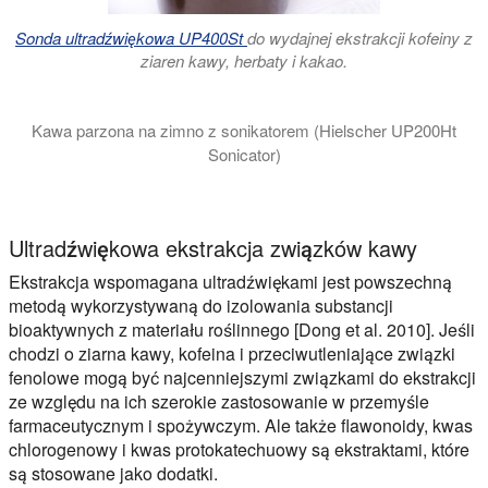
Sonda ultradźwiękowa UP400St
do wydajnej ekstrakcji kofeiny z
ziaren kawy, herbaty i kakao.
Kawa parzona na zimno z sonikatorem (Hielscher UP200Ht
Sonicator)
W tym klipie wideo pokazujemy, jak szybko przygotować kaw
Ultradźwiękowa ekstrakcja związków kawy
Ekstrakcja wspomagana ultradźwiękami jest powszechną
metodą wykorzystywaną do izolowania substancji
bioaktywnych z materiału roślinnego [Dong et al. 2010]. Jeśli
chodzi o ziarna kawy, kofeina i przeciwutleniające związki
fenolowe mogą być najcenniejszymi związkami do ekstrakcji
ze względu na ich szerokie zastosowanie w przemyśle
farmaceutycznym i spożywczym. Ale także flawonoidy, kwas
chlorogenowy i kwas protokatechuowy są ekstraktami, które
są stosowane jako dodatki.