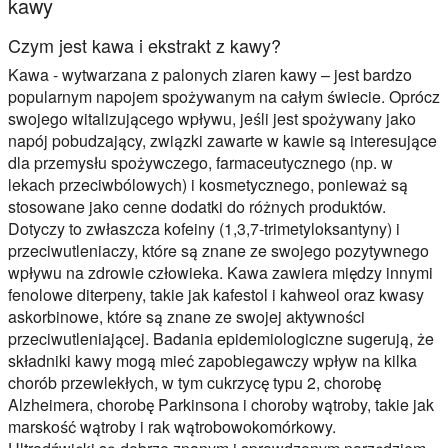
kawy
Czym jest kawa i ekstrakt z kawy?
Kawa - wytwarzana z palonych ziaren kawy – jest bardzo
popularnym napojem spożywanym na całym świecie. Oprócz
swojego witalizującego wpływu, jeśli jest spożywany jako
napój pobudzający, związki zawarte w kawie są interesujące
dla przemysłu spożywczego, farmaceutycznego (np. w
lekach przeciwbólowych) i kosmetycznego, ponieważ są
stosowane jako cenne dodatki do różnych produktów.
Dotyczy to zwłaszcza kofeiny (1,3,7-trimetyloksantyny) i
przeciwutleniaczy, które są znane ze swojego pozytywnego
wpływu na zdrowie człowieka. Kawa zawiera między innymi
fenolowe diterpeny, takie jak kafestol i kahweol oraz kwasy
askorbinowe, które są znane ze swojej aktywności
przeciwutleniającej. Badania epidemiologiczne sugerują, że
składniki kawy mogą mieć zapobiegawczy wpływ na kilka
chorób przewlekłych, w tym cukrzycę typu 2, chorobę
Alzheimera, chorobę Parkinsona i choroby wątroby, takie jak
marskość wątroby i rak wątrobowokomórkowy.