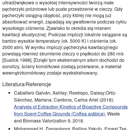
ultradźwiękowe o wysokiej intensywności tworzą małe
pęcherzyki próżniowe lub puste przestrzenie w cieczy. Gdy
pęcherzyki osiągną objętość, przy której nie mogą już
absorbować energii, zapadają się gwałtownie podczas cyklu
wysokiego ciśnienia. Zjawisko to określa się mianem
kawitacji akustycznej. Podczas implozji lokalnie osiągane są
bardzo wysokie temperatury (ok. 5000 K) i ciśnienia (ok.
2000 atm). W wyniku implozji pęcherzyka kawitacyjnego
powstają również strumienie cieczy o prędkości do 280 m/s
[Suslick 1998]. [Dzięki tym ekstremalnym siłom dochodzi do
sonolizy, ściany komórkowe zostają przerwane, a materiał
wewnątrzkomórkowy zostaje wyekstrahowany.
Literatura/Referencje
Caballero Galván, Ashley; Restrepo, Daissy;Ortiz-
Sánchez, Mariana; Cardona, Carlos Ariel (2018):
Analysis of Extraction Kinetics of Bioactive Compounds
from Spent Coffee Grounds (Coffea arábica).
Waste
and Biomass Valorization 9, 2018.
Mohammad H. Zamanipoor, Bailina Yakufu, Ernest Tse,