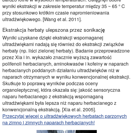
wyniki ekstrakcji w zakresie temperatur między 35 ~ 65 ° C
przy stosunkowo krótkim czasie napromieniowania
ultradźwiękowego. [Wang et al. 2011].
Ekstrakcja herbaty ulepszona przez sonikację
Wyniki uzyskane dzięki ekstrakcji wspomaganej
ultradźwiękami nadają się również do ekstrakcji związków
herbaty (np. liści zielonej herbaty). Badanie przeprowadzone
przez Xia i in. wykazało znacznie wyższą zawartość
polifenoli herbacianych, aminokwasów i kofeiny w naparach
herbacianych poddanych działaniu ultradźwięków niż w
naparach otrzymanych w wyniku konwencjonalnej ekstrakcji.
Skutkuje to poprawą wyników podczas oceny
organoleptycznej, która okazała się: jakość sensoryczna
naparu herbacianego z ekstrakcją wspomaganą
ultradźwiękami była lepsza niż naparu herbacianego z
konwencjonalną ekstrakcją. [Xia et al. 2005].
Przeczytaj więcej o ultradźwiękowych herbatach parzonych
na zimno i zimnych naparach herbacianych!