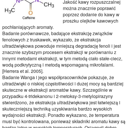
Jakość kawy rozpuszczalnej
można znacznie poprawić
poprzez dodanie do kawy w
proszku olejków kawowych
pochłaniających aromaty.
Badanie porównawcze, badające ekstrakcję związków
fenolowych z truskawek, wykazało, że ekstrakcja
ultradźwiękowa powoduje mniejszą degradację fenoli i jest
znacznie szybszym procesem ekstrakcji w porównaniu z
innymi metodami ekstrakcji, w tym metodą ciało stałe-ciecz,
wodą podkrytyczną i metodą wspomaganą mikrofalami.
[Herrera et al. 2005].
Badanie Wanga i jego współpracowników pokazuje, że
ultradźwięki o niskiej częstotliwości i dużej mocy są bardziej
skuteczne w ekstrakcji aromatów kawy. Szczególnie w
przypadku 4-tridekanonu i 2-metoksy-3-metylopirazyny
stwierdzono, że ekstrakcja ultradźwiękowa jest łatwiejszą i
skuteczniejszą techniką uzyskiwania bardzo wysokich
wydajności ekstrakcji. Ponadto wykazano, że temperatura
musi być kontrolowana, ponieważ składniki aromatu kawy są
bardzo lotne w wysokich temperaturach. Osiągnęli dobre