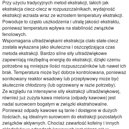
Przy użyciu tradycyjnych metod ekstrakcji, takich jak
ekstrakcja ciecz-ciecz w rozpuszczalnikach, wydajność
ekstrakcji wzrasta wraz ze wzrostem temperatury ekstrakcji.
Powoduje to często uszkodzenia i utratę jakości ekstraktu,
ponieważ temperatura wpływa na stabilność związków
fenolowych.
Wspomagana ultradźwiękami ekstrakcja ciało stałe-ciecz
została wykazana jako skuteczna i oszczędzająca czas
metoda ekstrakcji. Bardzo silne siły ultradźwiękowe
zapewniają niezbędną energię do ekstrakcji, dzięki czemu
potrzebne są mniejsze ilości rozpuszczalników lub nawet ich
brak. Temperatura może być dobrze kontrolowana, ponieważ
sonikowany reaktor wsadowy lub przepływowy może być
skutecznie chłodzony (lub ogrzewany w razie potrzeby).
Ze względu na intensywne siły ekstrakcji ultradźwiękowej,
również już zużyta kawa mielona (odpady kawowe) jest
nadal surowcem bogatym w związki ekstrahowalne.
Ponieważ odpady kawowe są tanie i dostępne w dużych
ilościach, są idealnym surowcem do ekstrakcji pozostałych
związków aktywnych. Chociaż zawartość kofeiny i innych