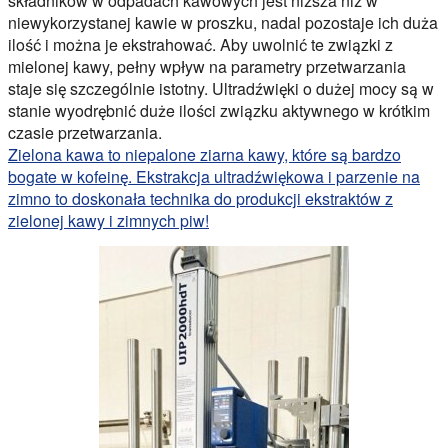
składników w odpadach kawowych jest niższa niż w
niewykorzystanej kawie w proszku, nadal pozostaje ich duża
ilość i można je ekstrahować. Aby uwolnić te związki z
mielonej kawy, pełny wpływ na parametry przetwarzania
staje się szczególnie istotny. Ultradźwięki o dużej mocy są w
stanie wyodrębnić duże ilości związku aktywnego w krótkim
czasie przetwarzania.
Zielona kawa to niepalone ziarna kawy, które są bardzo
bogate w kofeinę. Ekstrakcja ultradźwiękowa i parzenie na
zimno to doskonała technika do produkcji ekstraktów z
zielonej kawy i zimnych piw!