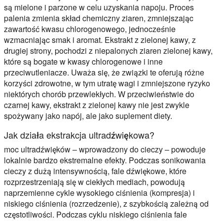
są mielone i parzone w celu uzyskania napoju. Proces
palenia zmienia skład chemiczny ziaren, zmniejszając
zawartość kwasu chlorogenowego, jednocześnie
wzmacniając smak i aromat. Ekstrakt z zielonej kawy, z
drugiej strony, pochodzi z niepalonych ziaren zielonej kawy,
które są bogate w kwasy chlorogenowe i inne
przeciwutleniacze. Uważa się, że związki te oferują różne
korzyści zdrowotne, w tym utratę wagi i zmniejszone ryzyko
niektórych chorób przewlekłych. W przeciwieństwie do
czarnej kawy, ekstrakt z zielonej kawy nie jest zwykle
spożywany jako napój, ale jako suplement diety.
Jak działa ekstrakcja ultradźwiękowa?
moc ultradźwięków – wprowadzony do cieczy – powoduje
lokalnie bardzo ekstremalne efekty. Podczas sonikowania
cieczy z dużą intensywnością, fale dźwiękowe, które
rozprzestrzeniają się w ciekłych mediach, powodują
naprzemienne cykle wysokiego ciśnienia (kompresja) i
niskiego ciśnienia (rozrzedzenie), z szybkością zależną od
częstotliwości. Podczas cyklu niskiego ciśnienia fale