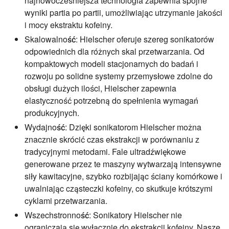
najnowocześniejsza technologia zapewnia spójne
wyniki partia po partii, umożliwiając utrzymanie jakości
i mocy ekstraktu kofeiny.
Skalowalność:
Hielscher oferuje szereg sonikatorów
odpowiednich dla różnych skal przetwarzania. Od
kompaktowych modeli stacjonarnych do badań i
rozwoju po solidne systemy przemysłowe zdolne do
obsługi dużych ilości, Hielscher zapewnia
elastyczność potrzebną do spełnienia wymagań
produkcyjnych.
Wydajność:
Dzięki sonikatorom Hielscher można
znacznie skrócić czas ekstrakcji w porównaniu z
tradycyjnymi metodami. Fale ultradźwiękowe
generowane przez te maszyny wytwarzają intensywne
siły kawitacyjne, szybko rozbijając ściany komórkowe i
uwalniając cząsteczki kofeiny, co skutkuje krótszymi
cyklami przetwarzania.
Wszechstronność:
Sonikatory Hielscher nie
ograniczają się wyłącznie do ekstrakcji kofeiny. Nasze