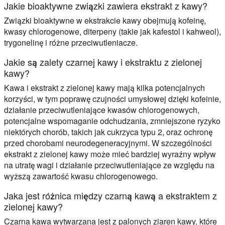
Jakie bioaktywne związki zawiera ekstrakt z kawy?
Związki bioaktywne w ekstrakcie kawy obejmują kofeinę,
kwasy chlorogenowe, diterpeny (takie jak kafestol i kahweol),
trygonelinę i różne przeciwutleniacze.
Jakie są zalety czarnej kawy i ekstraktu z zielonej
kawy?
Kawa i ekstrakt z zielonej kawy mają kilka potencjalnych
korzyści, w tym poprawę czujności umysłowej dzięki kofeinie,
działanie przeciwutleniające kwasów chlorogenowych,
potencjalne wspomaganie odchudzania, zmniejszone ryzyko
niektórych chorób, takich jak cukrzyca typu 2, oraz ochronę
przed chorobami neurodegeneracyjnymi. W szczególności
ekstrakt z zielonej kawy może mieć bardziej wyraźny wpływ
na utratę wagi i działanie przeciwutleniające ze względu na
wyższą zawartość kwasu chlorogenowego.
Jaka jest różnica między czarną kawą a ekstraktem z
zielonej kawy?
Czarna kawa wytwarzana jest z palonych ziaren kawy, które