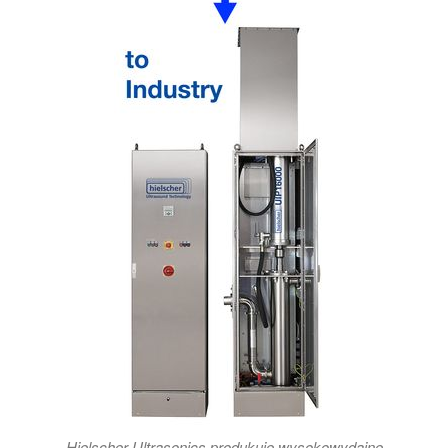
Hielscher Ultrasonics produkuje wysokowydajne