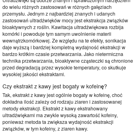
Ultradźwięki są dobrze znanym i sprawdzonym narzędziem
do wielu różnych zastosowań w różnych gałęziach
przemysłu. Jednym z najbardziej znanych i udanych
zastosowań ultradźwięków mocy jest ekstrakcja związków
bioaktywnych z roślin. Kawitacja ultradźwiękowa rozbija
komórki i powoduje tym samym uwolnienie materii
wewnątrzkomórkowej. Ze względu na te efekty, sonikacja
daje wyższą i bardziej kompletną wydajność ekstrakcji w
bardzo krótkim czasie przetwarzania. Jako nietermiczna
technika przetwarzania, bioaktywne cząsteczki są chronione
przed degradacją przez wysokie temperatury, co skutkuje
wysokiej jakości ekstraktami.
Czy ekstrakt z kawy jest bogaty w kofeinę?
Tak, ekstrakt z kawy jest ogólnie bogaty w kofeinę, choć
dokładna ilość zależy od rodzaju ziaren i zastosowanej
metody ekstrakcji. Ekstrakt z kawy ekstrahowany
ultradźwiękami ma zwykle wysoką zawartość kofeiny,
ponieważ metoda ta zwiększa wydajność ekstrakcji
związków, w tym kofeiny, z ziaren kawy.