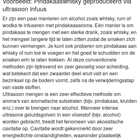
Voorbeeld: Pindakaaswhisky geproduceerd via
ultrasoon infuus
Er zijn een paar manieren om alcohol zoals whisky, rum of
wodka te infuseren met pindakaasaroma. Eén manier is om
pindakaas te mengen met een sterke drank, zoals whisky, en
het mengsel langere tijd te laten zitten zodat de smaken zich
kunnen vermengen. Je kunt ook proberen om pindakaas aan
whisky of rum toe te voegen en het goed te schudden om de
smaken erin te laten trekken. Al deze conventionele
methoden zijn tijdrovend en zeer gevoelig voor scheiding,
wat betekent dat een zwaarder deel eruit valt en een
bezinksel op de bodem vormt, zelfs na de verwijderingsstap
van vaste stoffen.
Ultrasoon mengen is een zeer effectieve methode om
aroma's van aromatische substraten (bijv. pindakaas, kruiden
enz.) over te brengen naar alcohol. Wanneer intense
ultrasone geluidsgolven in een vloeistof (bijv. alcohol)
worden gebracht, treedt het fenomeen van akoestische
cavitatie op. Cavitatie wordt gekenmerkt door zeer
energiedichte omstandigheden, waaronder plaatselijk