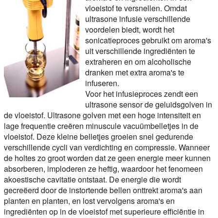
vloeistof te versnellen. Omdat
ultrasone infusie verschillende
voordelen biedt, wordt het
sonicatieproces gebruikt om aroma's
uit verschillende ingrediënten te
extraheren en om alcoholische
dranken met extra aroma's te
infuseren.
Voor het infusieproces zendt een
ultrasone sensor de geluidsgolven in
de vloeistof. Ultrasone golven met een hoge intensiteit en
lage frequentie creëren minuscule vacuümbelletjes in de
vloeistof. Deze kleine belletjes groeien snel gedurende
verschillende cycli van verdichting en compressie. Wanneer
de holtes zo groot worden dat ze geen energie meer kunnen
absorberen, imploderen ze heftig, waardoor het fenomeen
akoestische cavitatie ontstaat. De energie die wordt
gecreëerd door de instortende bellen onttrekt aroma's aan
planten en planten, en lost vervolgens aroma's en
ingrediënten op in de vloeistof met superieure efficiëntie in