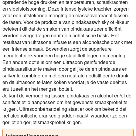
optredende hoge drukken en temperaturen, schuifkrachten
en vloeistofstroming. Deze intense fysieke krachten zorgen
voor een uitstekende menging en massaoverdracht tussen
de fasen. Voor de productie van pindakaaswhisky of -likeur
betekent dit dat de smaken van pindakaas zeer efficiënt
worden overgedragen naar de alcoholische basis. Het
resultaat van ultrasone infusie is een alcoholische drank met
een intense smaak. Bovendien zorgt de superieure
mengtechniek voor een hoge stabiliteit tegen ontmenging.
Een andere optie is om een ultrasoon geïnfundeerde
pindakaaslikeur te maken door gelijke delen pindakaas en
suiker te combineren met een neutrale gedistilleerde drank
en dit ultrasoon te laten koken voordat je de vaste deeltjes
eruit zeeft en het mengsel bottelt.
Je kunt de verhouding tussen pindakaas en alcohol en/of de
sonificatietijd aanpassen om het gewenste smaakprofiel te
krijgen. Ultrasoonbehandeling staat er ook om bekend dat
het alcoholische dranken gladder maakt, waardoor ze een
gerijpt en gerijpt smaakprofiel krijgen.
Informatieaanvraag