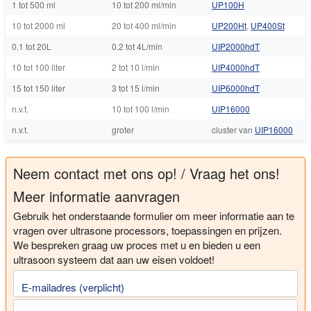
1 tot 500 ml
10 tot 200 ml/min
UP100H
10 tot 2000 ml
20 tot 400 ml/min
UP200Ht
,
UP400St
0.1 tot 20L
0.2 tot 4L/min
UIP2000hdT
10 tot 100 liter
2 tot 10 l/min
UIP4000hdT
15 tot 150 liter
3 tot 15 l/min
UIP6000hdT
n.v.t.
10 tot 100 l/min
UIP16000
n.v.t.
groter
cluster van
UIP16000
Neem contact met ons op! / Vraag het ons!
Meer informatie aanvragen
Gebruik het onderstaande formulier om meer informatie aan te
vragen over ultrasone processors, toepassingen en prijzen.
We bespreken graag uw proces met u en bieden u een
ultrasoon systeem dat aan uw eisen voldoet!
E-mailadres (verplicht)