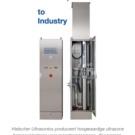
Hielscher Ultrasonics produceert hoogwaardige ultrasone
homogenisatoren voor mengtoepassingen, dispergeren,