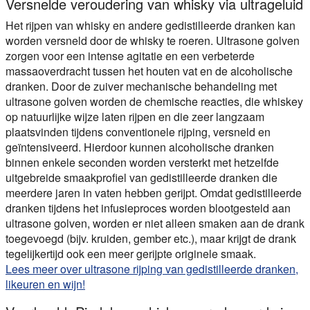
Versnelde veroudering van whisky via ultrageluid
Het rijpen van whisky en andere gedistilleerde dranken kan
worden versneld door de whisky te roeren. Ultrasone golven
zorgen voor een intense agitatie en een verbeterde
massaoverdracht tussen het houten vat en de alcoholische
dranken. Door de zuiver mechanische behandeling met
ultrasone golven worden de chemische reacties, die whiskey
op natuurlijke wijze laten rijpen en die zeer langzaam
plaatsvinden tijdens conventionele rijping, versneld en
geïntensiveerd. Hierdoor kunnen alcoholische dranken
binnen enkele seconden worden versterkt met hetzelfde
uitgebreide smaakprofiel van gedistilleerde dranken die
meerdere jaren in vaten hebben gerijpt. Omdat gedistilleerde
dranken tijdens het infusieproces worden blootgesteld aan
ultrasone golven, worden er niet alleen smaken aan de drank
toegevoegd (bijv. kruiden, gember etc.), maar krijgt de drank
tegelijkertijd ook een meer gerijpte originele smaak.
Lees meer over ultrasone rijping van gedistilleerde dranken,
likeuren en wijn!