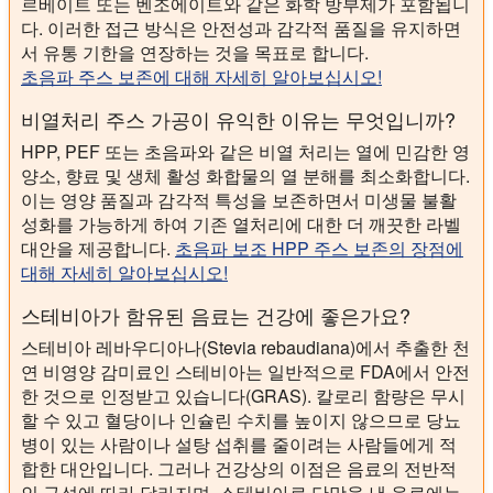
르베이트 또는 벤조에이트와 같은 화학 방부제가 포함됩니
다. 이러한 접근 방식은 안전성과 감각적 품질을 유지하면
서 유통 기한을 연장하는 것을 목표로 합니다.
초음파 주스 보존에 대해 자세히 알아보십시오!
비열처리 주스 가공이 유익한 이유는 무엇입니까?
HPP, PEF 또는 초음파와 같은 비열 처리는 열에 민감한 영
양소, 향료 및 생체 활성 화합물의 열 분해를 최소화합니다.
이는 영양 품질과 감각적 특성을 보존하면서 미생물 불활
성화를 가능하게 하여 기존 열처리에 대한 더 깨끗한 라벨
대안을 제공합니다.
초음파 보조 HPP 주스 보존의 장점에
대해 자세히 알아보십시오!
스테비아가 함유된 음료는 건강에 좋은가요?
스테비아 레바우디아나(Stevia rebaudiana)에서 추출한 천
연 비영양 감미료인 스테비아는 일반적으로 FDA에서 안전
한 것으로 인정받고 있습니다(GRAS). 칼로리 함량은 무시
할 수 있고 혈당이나 인슐린 수치를 높이지 않으므로 당뇨
병이 있는 사람이나 설탕 섭취를 줄이려는 사람들에게 적
합한 대안입니다. 그러나 건강상의 이점은 음료의 전반적
인 구성에 따라 달라지며, 스테비아로 단맛을 낸 음료에는