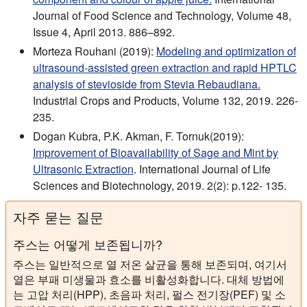
Journal of Food Science and Technology, Volume 48,
Issue 4, April 2013. 886–892.
Morteza Rouhani (2019):
Modeling and optimization of
ultrasound-assisted green extraction and rapid HPTLC
analysis of stevioside from Stevia Rebaudiana.
Industrial Crops and Products, Volume 132, 2019. 226-
235.
Dogan Kubra, P.K. Akman, F. Tornuk(2019):
Improvement of Bioavailability of Sage and Mint by
Ultrasonic Extraction
. International Journal of Life
Sciences and Biotechnology, 2019. 2(2): p.122- 135.
자주 묻는 질문
주스는 어떻게 보존됩니까?
주스는 일반적으로 열 저온 살균을 통해 보존되며, 여기서
열은 부패 미생물과 효소를 비활성화합니다. 대체 방법에
는 고압 처리(HPP), 초음파 처리, 펄스 전기장(PEF) 및 소