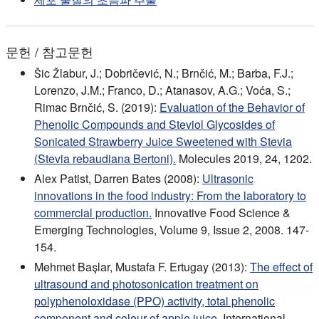
문헌 / 참고문헌
Šic Žlabur, J.; Dobričević, N.; Brnčić, M.; Barba, F.J.;
Lorenzo, J.M.; Franco, D.; Atanasov, A.G.; Voća, S.;
Rimac Brnčić, S. (2019):
Evaluation of the Behavior of
Phenolic Compounds and Steviol Glycosides of
Sonicated Strawberry Juice Sweetened with Stevia
(Stevia rebaudiana Bertoni).
Molecules 2019, 24, 1202.
Alex Patist, Darren Bates (2008):
Ultrasonic
innovations in the food industry: From the laboratory to
commercial production.
Innovative Food Science &
Emerging Technologies, Volume 9, Issue 2, 2008. 147-
154.
Mehmet Başlar, Mustafa F. Ertugay (2013):
The effect of
ultrasound and photosonication treatment on
polyphenoloxidase (PPO) activity, total phenolic
component and colour of apple juice.
International