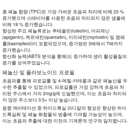
총 페놀 함량 (TPC)은 가장 가벼운 초음파 처리에 비해 23 %
증가했으며 스테비아를 사용한 초음파 처리되지 않은 샘플에
비해 18 % 증가했습니다.
향상된 주요 페놀류로는 루테올린(luteolin), 아피제닌
(apigenin), 케르세틴(quercetin), 미리세틴(myricetin) 및 캠페
롤(kaempferol)이 포함되었으며, 증가량은 3배에서 7배까지
증가했습니다.
항산화 능력(ABTS 분석을 통해)도 증가하여 생리 활성물질의
증가를 보여주었습니다.
페놀산 및 플라보노이드 프로필
초음파를 통해 피로갈롤 및 4-메틸-카테콜과 같은 페놀산을 우
수한 추출할 수 있었으며, 피로갈롤은 가장 강하게 초음파 처
리된 주스에서 거의 2mg/g에 도달했으며, 이는 초음파 처리되
지 않은 주스보다 3.5× 이상 높습니다.
음향 캐비테이션 중 하이드록실 라디칼의 형성은 향상된 하이
드록실화 및 페놀 화합물의 방출에 기여할 가능성이 높으며,
이는 초음파 추출에 대한 이전의 기계론적 연구와 일치합니다.