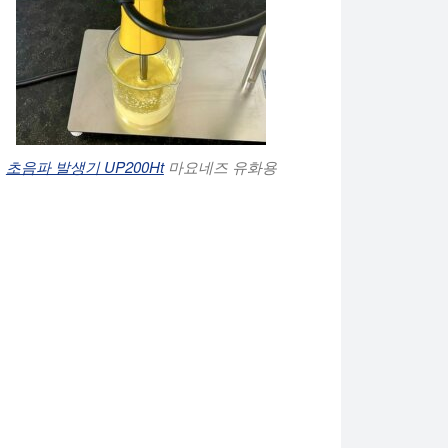
초음파 발생기 UP200Ht
마요네즈 유화용