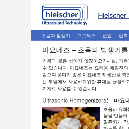
Hielscher 
초음파 발생기
프로세스
산업
접촉
마요네즈 – 초음파 발생기를
기름과 물은 섞이지 않잖아요? 사실, 기
수 있습니다. 마요네즈는 요리용 에멀젼의
같으며 풍미가 좋은 마요네즈의 생산을 촉
는 부엌에서 사용하기위한 휴대용 균질화
기계로 사용할 수 있습니다.
Ultrasonic Homogenizers
초음파 유화
울을 만들어
일관되게 작
하도록 합니