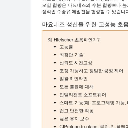
오일 함량은 마요네즈의 수분 함량보다 높
정적인 수중유 에멀젼을 형성할 수 있습니다
마요네즈 생산을 위한 고성능 초
왜 Hielscher 초음파인가?
고능률
최첨단 기술
신뢰도 & 견고성
조정 가능하고 정밀한 공정 제어
일괄 & 인라인
모든 볼륨에 대해
인텔리전트 소프트웨어
스마트 기능(예: 프로그래밍 가능,
쉽고 안전한 작동
낮은 유지 보수
CIP(clean-in-place, 클린-인-플