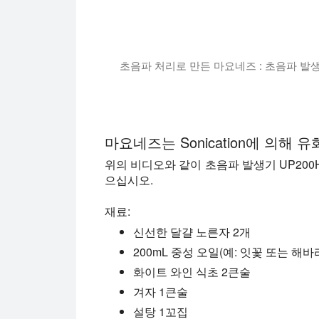
초음파 처리로 만든 마요네즈 : 초음파 발생
초음파 발생기 UP200Ht가 물과 기름
마요네즈는 Sonication에 의해 
위의 비디오와 같이 초음파 발생기 UP20
으십시오.
재료:
신선한 달걀 노른자 2개
200mL 중성 오일(예: 잇꽃 또는 해바
화이트 와인 식초 2큰술
겨자 1큰술
설탕 1꼬집