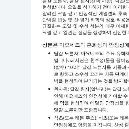
달걀 노른자, 달걀 흰자(선택 사항), 식초
형성합니다. 오일을 첨가하기 전에 이러한
알려진 크림 같고 안정적인 에멀젼의 후속 
단백질 변성 및 산-염기 화학의 상호 작용
균질화는 오일 및 수성 성분의 매우 미세
크림 같고 일관된 질감을 생성하여 신선한 
성분은 마요네즈의 혼화성과 안정성에
달걀 노른자:
마요네즈의 주요 유화제
입니다. 레시틴은 친수성(물을 끌어당
(발수) “꼬리”. 달걀 노른자를 기름
로 향하고 소수성 꼬리는 기름 단계에
벽을 형성하여 분리되는 것을 방지합
흰자위:
달걀 흰자(알부민)는 달걀 
인해 마요네즈의 안정성에 기여할 수 
에 막을 형성하여 에멀젼 안정성을 
달걀 노른자만 포함됩니다.
식초(또는 레몬 주스):
식초(또는 레몬
안정성에도 영향을 미칩니다. 산성 환