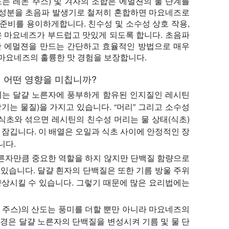
(또는 레몬 주스) 및 겨자의 조합은 에멀젼의 물 단계를
 성분을 초음파 발생기로 철저히 혼합하면 마요네즈로
준비를 용이하게합니다. 친수성 및 소수성 상호 작용,
은 마요네즈가 부드럽고 맛있게 되도록 합니다. 초음파
한 에멀젼을 만드는 간단하고 효율적인 방법으로 매우
마요네즈의 훌륭한 맛 경험을 보장합니다.
 어떤 영향을 미칩니까?
는 달걀 노른자에 풍부하게 함유된 인지질인 레시틴
기는 물질)을 가지고 있습니다. “머리” 그리고 소수성
과 식초와 섞으면 레시틴의 친수성 머리는 물 상태(식초)
 잠깁니다. 이 배열은 오일과 식초 사이에 안정적인 장
니다.
노른자만큼 중요한 역할을 하지 않지만 단백질 함량으로
있습니다. 달걀 흰자의 단백질은 또한 기름 방울 주위
향상시킬 수 있습니다. 그렇기 때문에 많은 요리법에는
 주스)의 산도는 풍미를 더할 뿐만 아니라 마요네즈의
경은 달걀 노른자의 단백질을 변성시켜 기름 및 물 단