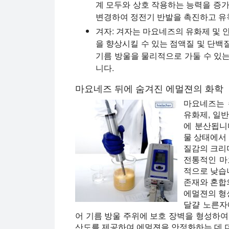
계 모두와 상호 작용하는 능력을 증가
변경하여 정전기 반발을 촉진하고 유
겨자:
겨자는 마요네즈의 유화제 및 안
을 향상시킬 수 있는 점액질 및 단백
기름 방울을 물리적으로 가둘 수 있
니다.
마요네즈 뒤에 숨겨진 에멀젼의 화학
마요네즈는 
유화제, 일
에 분산됩니
물 상태에서
질감의 크리
전통적인 마
적으로 낮습
존재와 혼합
에멀젼의 형
달걀 노른자
어 기름 방울 주위에 보호 장벽을 형성하여
산도를 제공하여 에멀젼을 안정화하는 데 