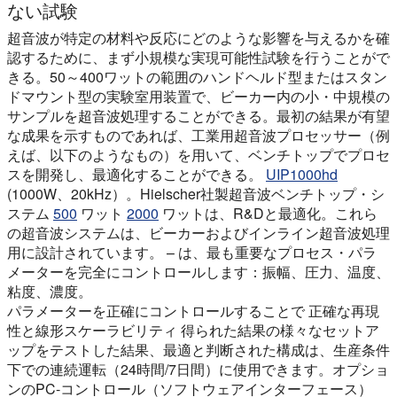
ない試験
超音波が特定の材料や反応にどのような影響を与えるかを確
認するために、まず小規模な実現可能性試験を行うことがで
きる。50～400ワットの範囲のハンドヘルド型またはスタン
ドマウント型の実験室用装置で、ビーカー内の小・中規模の
サンプルを超音波処理することができる。最初の結果が有望
な成果を示すものであれば、工業用超音波プロセッサー（例
えば、以下のようなもの）を用いて、ベンチトップでプロセ
スを開発し、最適化することができる。
UIP1000hd
(1000W、20kHz）。Hielscher社製超音波ベンチトップ・シ
ステム
500
ワット
2000
ワットは、R&Dと最適化。これら
の超音波システムは、ビーカーおよびインライン超音波処理
用に設計されています。 – は、最も重要なプロセス・パラ
メーターを完全にコントロールします：振幅、圧力、温度、
粘度、濃度。
パラメーターを正確にコントロールすることで
正確な再現
性と線形スケーラビリティ
得られた結果の様々なセットア
ップをテストした結果、最適と判断された構成は、生産条件
下での連続運転（24時間/7日間）に使用できます。オプショ
ンのPC-コントロール（ソフトウェアインターフェース）