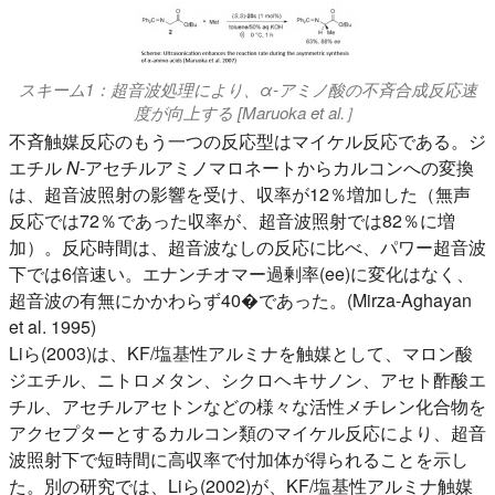
スキーム1：超音波処理により、α-アミノ酸の不斉合成反応速
度が向上する [Maruoka et al.］
不斉触媒反応のもう一つの反応型はマイケル反応である。ジ
エチル
N
-アセチルアミノマロネートからカルコンへの変換
は、超音波照射の影響を受け、収率が12％増加した（無声
反応では72％であった収率が、超音波照射では82％に増
加）。反応時間は、超音波なしの反応に比べ、パワー超音波
下では6倍速い。エナンチオマー過剰率(ee)に変化はなく、
超音波の有無にかかわらず40�であった。(Mirza-Aghayan
et al. 1995)
Liら(2003)は、KF/塩基性アルミナを触媒として、マロン酸
ジエチル、ニトロメタン、シクロヘキサノン、アセト酢酸エ
チル、アセチルアセトンなどの様々な活性メチレン化合物を
アクセプターとするカルコン類のマイケル反応により、超音
波照射下で短時間に高収率で付加体が得られることを示し
た。別の研究では、Liら(2002)が、KF/塩基性アルミナ触媒