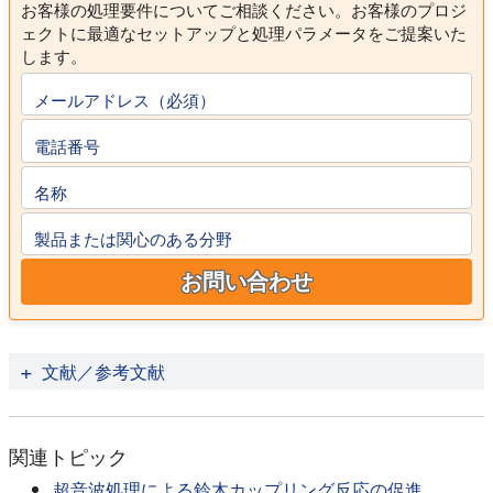
お客様の処理要件についてご相談ください。お客様のプロジ
ェクトに最適なセットアップと処理パラメータをご提案いた
します。
メールアドレス（必須）
電話番号
名称
製品または関心のある分野
お問い合わせ
文献／参考文献
Esen, Ilker et al：超音波効果下における芳香族アルデ
ヒドの水中縮合反応における長鎖ジカチオン性相間移
関連トピック
動触媒.Bulletin of the Korean Chemical Society 31/8,
2010; pp.2289-2292.
超音波処理による鈴木カップリング反応の促進