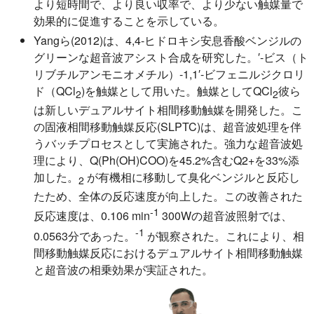
より短時間で、より良い収率で、より少ない触媒量で
効果的に促進することを示している。
Yangら(2012)は、4,4-ヒドロキシ安息香酸ベンジルの
グリーンな超音波アシスト合成を研究した。′-ビス（ト
リブチルアンモニオメチル）-1,1′-ビフェニルジクロリ
ド（QCl
)を触媒として用いた。触媒としてQCl
彼ら
2
2
は新しいデュアルサイト相間移動触媒を開発した。こ
の固液相間移動触媒反応(SLPTC)は、超音波処理を伴
うバッチプロセスとして実施された。強力な超音波処
理により、Q(Ph(OH)COO)を45.2%含むQ2+を33%添
加した。
が有機相に移動して臭化ベンジルと反応し
2
たため、全体の反応速度が向上した。この改善された
-1
反応速度は、0.106 min
300Wの超音波照射では、
-1
0.0563分であった。
が観察された。これにより、相
間移動触媒反応におけるデュアルサイト相間移動触媒
と超音波の相乗効果が実証された。