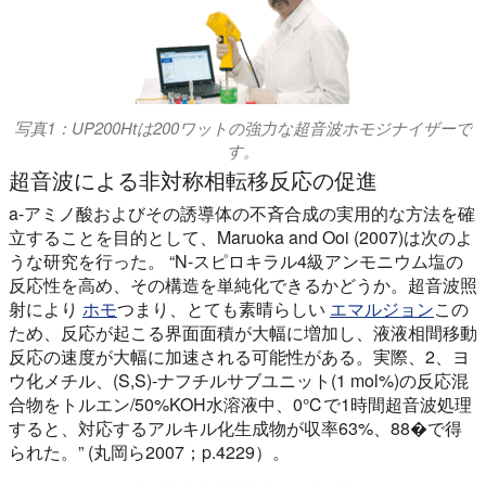
写真1：UP200Htは200ワットの強力な超音波ホモジナイザーで
す。
超音波による非対称相転移反応の促進
a-アミノ酸およびその誘導体の不斉合成の実用的な方法を確
立することを目的として、Maruoka and Ooi (2007)は次のよ
うな研究を行った。 “N-スピロキラル4級アンモニウム塩の
反応性を高め、その構造を単純化できるかどうか。超音波照
射により
ホモ
つまり、とても素晴らしい
エマルジョン
この
ため、反応が起こる界面面積が大幅に増加し、液液相間移動
反応の速度が大幅に加速される可能性がある。実際、2、ヨ
ウ化メチル、(S,S)-ナフチルサブユニット(1 mol%)の反応混
合物をトルエン/50%KOH水溶液中、0℃で1時間超音波処理
すると、対応するアルキル化生成物が収率63%、88�で得
られた。” (丸岡ら2007；p.4229）。