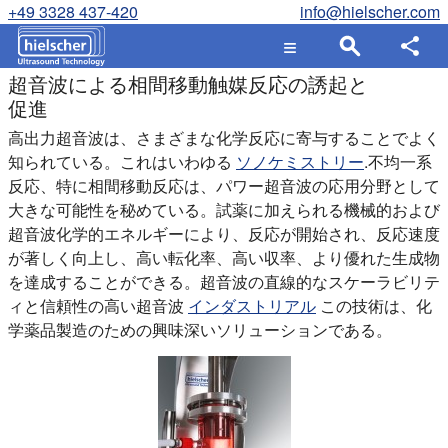
+49 3328 437-420
info@hielscher.com
超音波による相間移動触媒反応の誘起と
促進
高出力超音波は、さまざまな化学反応に寄与することでよく
知られている。これはいわゆる
ソノケミストリー
.不均一系
反応、特に相間移動反応は、パワー超音波の応用分野として
大きな可能性を秘めている。試薬に加えられる機械的および
超音波化学的エネルギーにより、反応が開始され、反応速度
が著しく向上し、高い転化率、高い収率、より優れた生成物
を達成することができる。超音波の直線的なスケーラビリテ
ィと信頼性の高い超音波
インダストリアル
この技術は、化
学薬品製造のための興味深いソリューションである。