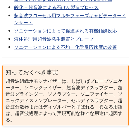
Hua, Q. et al：イオン液体中での相間移動触媒反応によ
鹸化 – 超音波による石けん製造プロセス
るマンデル酸の超音波促進合成。In：Ultrasonics
超音波フローセル用マルチフェーズキャビテーターイ
Sonochemistry Vol.18/5, 2011; pp.
ンサート
Li, J.-T. et al：超音波照射下におけるKF/塩基性アルミ
ソニケーションによって促進される有機触媒反応
ナ触媒によるマイケル反応.Ultrasonics Sonochemistry
液体処理用超音波発生装置とプローブ
10, 2003.
ソニケーションによる不均一化学反応速度の改善
Lin, Haixa et al：A Facile Procedure for the Generation
of Dichlorocarbene from the Reaction of Carbon
Tetrachloride and Magnesium using Ultrasonic
Irradiation.In：Molecules 8, 2003; pp.
知っておくべき事実
Lin-Xiao, Xuら (1987)：超音波照射と相間移動触媒反
超音波組織ホモジナイザーは、しばしばプローブソニケ
応によるジクロロセベンの新規実用的生成法。In：
ーター、ソニックライザー、超音波ディスラプター、超
Acta Chimica Sinica, Vol.5/4, 1987; pp.294-298.
音波グラインダー、ソノラプター、ソニファイヤー、ソ
ニックディスメンブレーター、セルディスラプター、超
Ken, Shao-Yong et al：N'-(4,6-disubstituted-pyrimidin-
音波分散器またはディゾルバーと呼ばれる。異なる用語
2-yl)-N-(5-aryl-2-furoyl)thiourea derivativesの超音波照
は、超音波処理によって実現可能な様々な用途に起因す
射下での相間移動触媒合成と生理活性.In：インディア
る。
ン・ジャーナル・オブ・ケミストリー 44B, 2005; pp.
Kubo, Masaki et al：超音波照射によるフェニルアセト