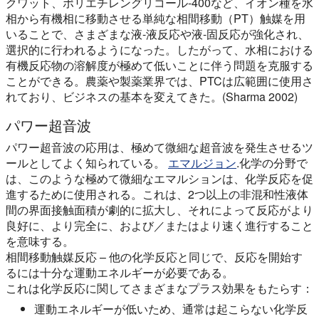
クワット、ポリエチレングリコール-400など、イオン種を水
相から有機相に移動させる単純な相間移動（PT）触媒を用
いることで、さまざまな液-液反応や液-固反応が強化され、
選択的に行われるようになった。したがって、水相における
有機反応物の溶解度が極めて低いことに伴う問題を克服する
ことができる。農薬や製薬業界では、PTCは広範囲に使用さ
れており、ビジネスの基本を変えてきた。(Sharma 2002)
パワー超音波
パワー超音波の応用は、極めて微細な超音波を発生させるツ
ールとしてよく知られている。
エマルジョン
.化学の分野で
は、このような極めて微細なエマルションは、化学反応を促
進するために使用される。これは、2つ以上の非混和性液体
間の界面接触面積が劇的に拡大し、それによって反応がより
良好に、より完全に、および／またはより速く進行すること
を意味する。
相間移動触媒反応 – 他の化学反応と同じで、反応を開始す
るには十分な運動エネルギーが必要である。
これは化学反応に関してさまざまなプラス効果をもたらす：
運動エネルギーが低いため、通常は起こらない化学反