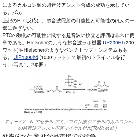
によるカルコン類の超音波アシスト合成の成功を示してい
る。
O
.
2
3
上記のPTC反応は、超音波照射の可能性と可能性のほんの一
部に過ぎない。
PTCの強化の可能性に関する超音波の検査と評価は非常に簡
単である。Hielscherのような超音波ラボ機器
UP200Ht
(200
ワット)やHielscherのようなベンチトップ・システムもあ
る。
UIP1000hd
(1000ワット）で最初のトライアルを行
う。(写真1、2参照）
スキーム2：N-アセチル-アミノマロン酸ジエチルのカルコンへ
の超音波アシスト不斉マイケル付加[Török et al.］
効率的な生産 化学品市場での競争