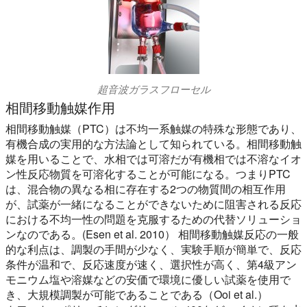
超音波ガラスフローセル
相間移動触媒作用
相間移動触媒（PTC）は不均一系触媒の特殊な形態であり、
有機合成の実用的な方法論として知られている。相間移動触
媒を用いることで、水相では可溶だが有機相では不溶なイオ
ン性反応物質を可溶化することが可能になる。つまりPTC
は、混合物の異なる相に存在する2つの物質間の相互作用
が、試薬が一緒になることができないために阻害される反応
における不均一性の問題を克服するための代替ソリューショ
ンなのである。(Esen et al. 2010） 相間移動触媒反応の一般
的な利点は、調製の手間が少なく、実験手順が簡単で、反応
条件が温和で、反応速度が速く、選択性が高く、第4級アン
モニウム塩や溶媒などの安価で環境に優しい試薬を使用で
き、大規模調製が可能であることである（Ooi et al.）