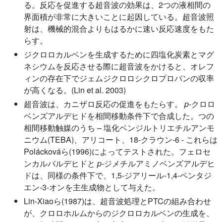
る。反応を促進する超音波の効果は、2つの液相間の
界面積が非常に大きいことに起因している。超音波照
射は、機械的混合よりもはるかに速い反応速度をもた
らす。
ジクロロカルベンを生成するために四塩化炭素とマグ
ネシウムを反応させる際に超音波をかけると、オレフ
ィンの存在下でジェムジクロロシクロプロパンの収率
が高くなる。(Lin et al. 2003)
超音波は、カニザロ反応の促進をもたらす。
p
-クロロ
ベンズアルデヒドを相間移動条件下で合成した。つの
相間移動触媒のうち – 塩化ベンジルトリエチルアンモ
ニウム(TEBA)、アリコート、18-クラウン-6 - これらは
Poláckováら(1996)によってテストされた。フェロセ
ンカルバルデヒドと
p
-ジメチルアミノベンズアルデヒ
ドは、同様の条件下で、1,5-ジアリール-1,4-ペンタジ
エン-3-オンを主生成物として与えた。
Lin-Xiaoら(1987)は、超音波処理とPTCの組み合わせ
が、クロロホルムからのジクロロカルベンの生成を、