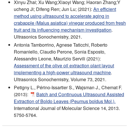
Xinyu Zhai; Xu Wang;Xiaoyi Wang; Haoran Zhang;Y
ucheng Ji; Difeng Ren; Jun Lu; (2021):
An efficient
method using ultrasound to accelerate aging in
crabapple (Malus asiatica) vinegar produced from fresh
fruit and its influencing mechanism investigation
.
Ultrasonics Sonochemistry, 2021.
Antonia Tamborrino, Agnese Taticchi, Roberto
Romaniello, Claudio Perone, Sonia Esposto,
Alessandro Leone, Maurizio Servili (2021):
Assessment of the olive oil extraction plant layout
implementing a high-power ultrasound machine
.
Ultrasonics Sonochemistry, Volume 73, 2021.
Petigny L., Périno-Issartier S., Wajsman J., Chemat F.
(2013):
Batch and Continuous Ultrasound Assisted
Extraction of Boldo Leaves (Peumus boldus Mol.).
International Journal of Molecular Science 14, 2013.
5750-5764.