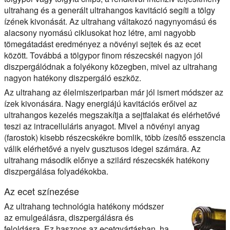
ultrahang és a generált ultrahangos kavitáció segíti a tölgy
ízének kivonását. Az ultrahang váltakozó nagynyomású és
alacsony nyomású ciklusokat hoz létre, ami nagyobb
tömegátadást eredményez a növényi sejtek és az ecet
között. Továbbá a tölgypor finom részecskéi nagyon jól
diszpergálódnak a folyékony közegben, mivel az ultrahang
nagyon hatékony diszpergáló eszköz.
Az ultrahang az élelmiszeriparban már jól ismert módszer az
ízek kivonására. Nagy energiájú kavitációs erőivel az
ultrahangos kezelés megszakítja a sejtfalakat és elérhetővé
teszi az intracelluláris anyagot. Mivel a növényi anyag
(farostok) kisebb részecskékre bomlik, több ízesítő esszencia
válik elérhetővé a nyelv gusztusos idegei számára. Az
ultrahang második előnye a szilárd részecskék hatékony
diszpergálása folyadékokba.
Az ecet színezése
Az ultrahang technológia hatékony módszer
az emulgeálásra, diszpergálásra és
feloldásra. Ez hasznos az ecetgyártásban, ha