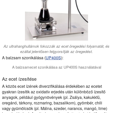
Az ultrahanghullámok fokozzák az ecet öregedési folyamatát, és
ezáltal jelentősen felgyorsítják az öregedést.
A balzsam szonikálása (
UP400S
):
A balzsamecet szonikálása az UP400S használatával
Ez a videó bemutatja a Hielscher ultrahangos UP400S ultrah
Az ecet ízesítése
A közös ecet ízének diverzifikálása érdekében az ecetet
gyakran ízesítik az oxidatív erjedés után különböző ízesítő
anyagok, például gyógynövények (pl. Zsálya, kakukkfű,
oregánó, tárkony, rozmaring, bazsalikom), gyömbér, chili
vagy gyümölcsök (pl. Málna, szeder, narancs, mangó, lime)