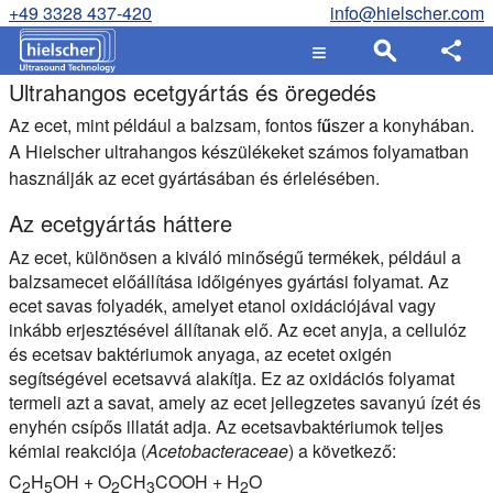
+49 3328 437-420
info@hielscher.com
Ultrahangos ecetgyártás és öregedés
Az ecet, mint például a balzsam, fontos fűszer a konyhában.
A Hielscher ultrahangos készülékeket számos folyamatban
használják az ecet gyártásában és érlelésében.
Az ecetgyártás háttere
Az ecet, különösen a kiváló minőségű termékek, például a
balzsamecet előállítása időigényes gyártási folyamat. Az
ecet savas folyadék, amelyet etanol oxidációjával vagy
inkább erjesztésével állítanak elő. Az ecet anyja, a cellulóz
és ecetsav baktériumok anyaga, az ecetet oxigén
segítségével ecetsavvá alakítja. Ez az oxidációs folyamat
termeli azt a savat, amely az ecet jellegzetes savanyú ízét és
enyhén csípős illatát adja. Az ecetsavbaktériumok teljes
kémiai reakciója (
Acetobacteraceae
) a következő:
C
H
OH + O
CH
COOH + H
O
2
5
2
3
2