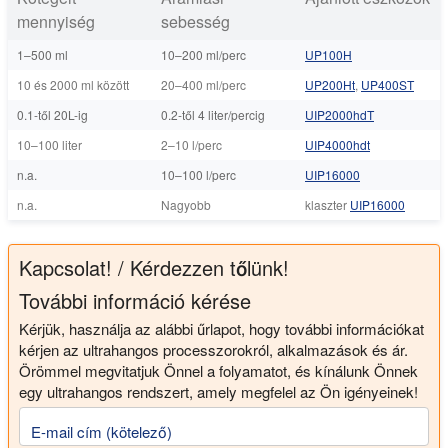
mennyiség
sebesség
1–500 ml
10–200 ml/perc
UP100H
10 és 2000 ml között
20–400 ml/perc
UP200Ht
,
UP400ST
0.1-től 20L-ig
0.2-től 4 liter/percig
UIP2000hdT
10–100 liter
2–10 l/perc
UIP4000hdt
n.a.
10–100 l/perc
UIP16000
n.a.
Nagyobb
klaszter
UIP16000
Kapcsolat! / Kérdezzen tőlünk!
További információ kérése
Kérjük, használja az alábbi űrlapot, hogy további információkat
kérjen az ultrahangos processzorokról, alkalmazások és ár.
Örömmel megvitatjuk Önnel a folyamatot, és kínálunk Önnek
egy ultrahangos rendszert, amely megfelel az Ön igényeinek!
E-mail cím (kötelező)