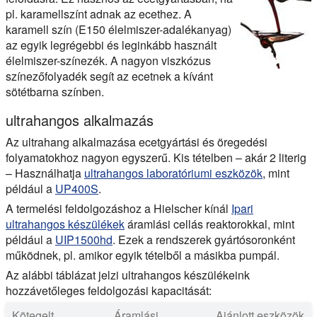
pl. karamellszínt adnak az ecethez. A
karamell szín (E150 élelmiszer-adalékanyag)
az egyik legrégebbi és leginkább használt
élelmiszer-színezék. A nagyon viszkózus
színezőfolyadék segít az ecetnek a kívánt
sötétbarna színben.
ultrahangos alkalmazás
Az ultrahang alkalmazása ecetgyártási és öregedési
folyamatokhoz nagyon egyszerű. Kis tételben – akár 2 literig
– Használhatja
ultrahangos laboratóriumi eszközök
, mint
például a
UP400S
.
A termelési feldolgozáshoz a Hielscher kínál
Ipari
ultrahangos készülékek
áramlási cellás reaktorokkal, mint
például a
UIP1500hd
. Ezek a rendszerek gyártósoronként
működnek, pl. amikor egyik tételből a másikba pumpál.
Az alábbi táblázat jelzi ultrahangos készülékeink
hozzávetőleges feldolgozási kapacitását:
Kötegelt
Áramlási
Ajánlott eszközök