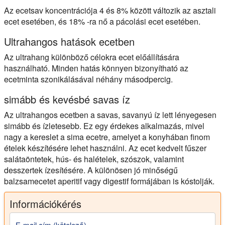
Az ecetsav koncentrációja 4 és 8% között változik az asztali
ecet esetében, és 18% -ra nő a pácolási ecet esetében.
Ultrahangos hatások ecetben
Az ultrahang különböző célokra ecet előállítására
használható. Minden hatás
könnyen bizonyítható
az
ecetminta szonikálásával néhány másodpercig.
simább és kevésbé savas íz
Az ultrahangos ecetben a savas, savanyú íz lett
lényegesen
simább és ízletesebb
. Ez egy érdekes alkalmazás, mivel
nagy a kereslet a sima ecetre, amelyet a konyhában finom
ételek készítésére lehet használni. Az ecet kedvelt fűszer
salátaöntetek, hús- és halételek, szószok, valamint
desszertek ízesítésére. A különösen jó minőségű
balzsamecetet aperitif vagy digestif formájában is kóstolják.
Információkérés
E-mail cím (kötelező)