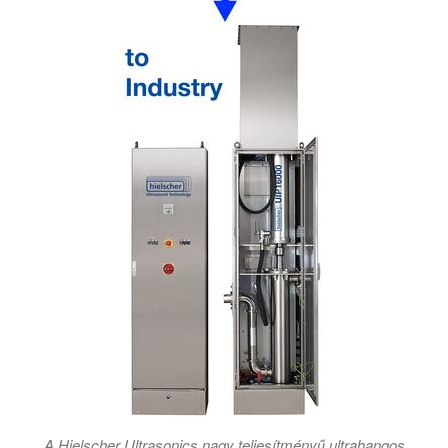
A Hielscher Ultrasonics nagy teljesítményű ultrahangos