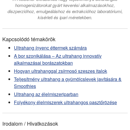
homogenizátorokat gyárt keverési alkalmazásokhoz,
diszperzióhoz, emulgeáláshoz és extrakcióhoz laboratóriumi,
kísérleti és ipari méretekben.
Kapcsolódó témakörök
Ultrahang ínyenc éttermek számára
A bor szonikálása – Az ultrahang innovatív
alkalmazásai borászatokban
Hogyan ultrahanggal zsírmosó szeszes italok
Teljesítmény ultrahang a gyümölcslevek javítására &
Smoothies
Ultrahang az élelmiszeriparban
Folyékony élelmiszerek ultrahangos pasztőrözése
Irodalom / Hivatkozások