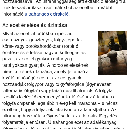
hozzáadásával. Az ultrahanggal segített extrakció elősegíti a
ízek felszabadítása
a sejtmátrixból az ecetbe. További
információ
ultrahangos extrakció
.
Az ecet érlelése és áztatása
Mivel az ecet fahordókban (például
cseresznye-, gesztenye-, tölgy-, eperfa-,
kőris- vagy borókahordókban) történő
érlelése és érlelése nagyon költséges és
pazar, az ecetet gyakran műanyag
tartályokban gyártják. A hordó érlelésének
híres fa ízének utánzása, amely jellemző a
kiváló minőségű ecetre, az ecetgyártók
hozzáadják
tölgypor vagy tölgyfaforgács
(úgynevezett
‘
alternatív tölgyfa
") vagy faízű desztillátumok. A tölgyfa
ízesítés kielégítő eredményének eléréséhez általában a
tölgyfa chipsnek legalább 4 évig kell maradnia – 6 hét az
ecetben, hogy a folyadék felszívódjon a fa rostjaiban. Az
ultrahang használata
Gyorsítsa fel az alternatív tölgyelés
folyamatát
jelentősen. Ultrahangos ecet az adalékanyag
tölgypor vagy tölgyfa chips, a rendkívül intenzív teljesítmény