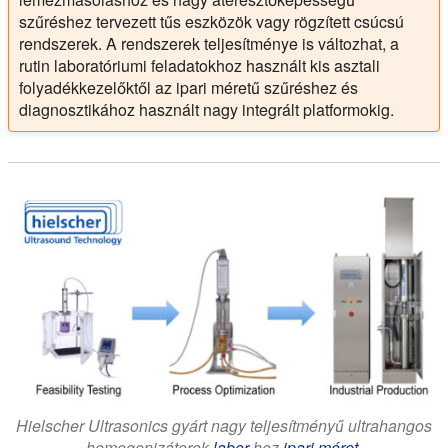
szűréshez tervezett tűs eszközök vagy rögzített csúcsú
rendszerek. A rendszerek teljesítménye is változhat, a
rutin laboratóriumi feladatokhoz használt kis asztali
folyadékkezelőktől az ipari méretű szűréshez és
diagnosztikához használt nagy integrált platformokig.
Hielscher Ultrasonics gyárt nagy teljesítményű ultrahangos
homogenizátorok
labor
hoz
ipari méret.