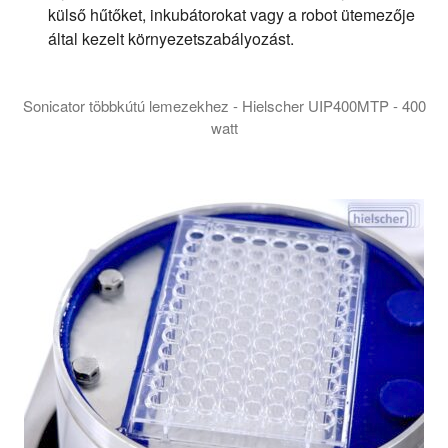
külső hűtőket, inkubátorokat vagy a robot ütemezője
által kezelt környezetszabályozást.
Sonicator többkútú lemezekhez - Hielscher UIP400MTP - 400
watt
A Hielscher UIP400MTP a legrugalmasabb szonikátor a többlyu
The UIP400MTP is not an ultrasonic bath. It'a a high intensity 