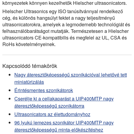
környezetek könnyen kezelhetők Hielscher ultrasonicators.
Hielscher Ultrasonics egy ISO tanúsítvánnyal rendelkező
cég, és különös hangsúlyt fektet a nagy teljesítményű
ultrasonicatorokra, amelyek a legmodernebb technológiát és
felhasználóbarátságot mutatják. Természetesen a Hielscher
ultrasonicators CE-kompatibilis és megfelel az UL, CSA és
RoHs követelményeinek.
Kapcsolódó témakörök
Nagy áteresztőképességű szonikációval lehetővé tett
miniatürizálás
Érintésmentes szonikátorok
Cserélje ki a cellakaparást a UIP400MTP nagy
áteresztőképességű szonikátorra
Ultrasonicators az élettudományhoz
96 lyukú lemezes szonikátor UIP400MTP nagy
áteresztőképességű minta-előkészítéshez