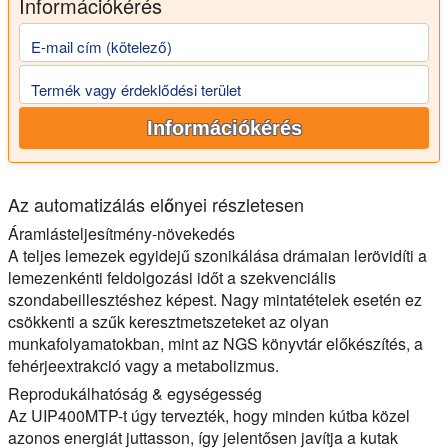
Információkérés
E-mail cím (kötelező)
Termék vagy érdeklődési terület
Információkérés
Az automatizálás előnyei részletesen
Áramlásteljesítmény-növekedés
A teljes lemezek egyidejű szonikálása drámaian lerövidíti a
lemezenkénti feldolgozási időt a szekvenciális
szondabeillesztéshez képest. Nagy mintatételek esetén ez
csökkenti a szűk keresztmetszeteket az olyan
munkafolyamatokban, mint az NGS könyvtár előkészítés, a
fehérjeextrakció vagy a metabolizmus.
Reprodukálhatóság & egységesség
Az UIP400MTP-t úgy tervezték, hogy minden kútba közel
azonos energiát juttasson, így jelentősen javítja a kutak