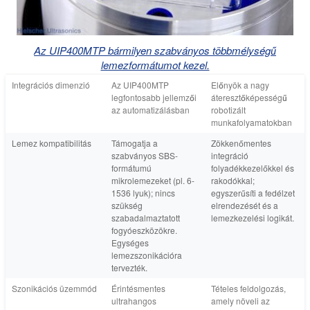
Az UIP400MTP bármilyen szabványos többmélységű
lemezformátumot kezel.
Integrációs dimenzió
Az UIP400MTP
Előnyök a nagy
legfontosabb jellemzői
áteresztőképességű
az automatizálásban
robotizált
munkafolyamatokban
Lemez kompatibilitás
Támogatja a
Zökkenőmentes
szabványos SBS-
integráció
formátumú
folyadékkezelőkkel és
mikrolemezeket (pl. 6-
rakodókkal;
1536 lyuk); nincs
egyszerűsíti a fedélzet
szükség
elrendezését és a
szabadalmaztatott
lemezkezelési logikát.
fogyóeszközökre.
Egységes
lemezszonikációra
tervezték.
Szonikációs üzemmód
Érintésmentes
Tételes feldolgozás,
ultrahangos
amely növeli az