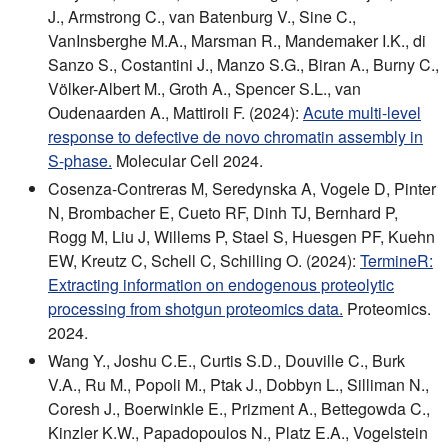
J., Armstrong C., van Batenburg V., Sine C.,
VanInsberghe M.A., Marsman R., Mandemaker I.K., di
Sanzo S., Costantini J., Manzo S.G., Biran A., Burny C.,
Völker-Albert M., Groth A., Spencer S.L., van
Oudenaarden A., Mattiroli F. (2024):
Acute multi-level
response to defective de novo chromatin assembly in
S-phase.
Molecular Cell 2024.
Cosenza-Contreras M, Seredynska A, Vogele D, Pinter
N, Brombacher E, Cueto RF, Dinh TJ, Bernhard P,
Rogg M, Liu J, Willems P, Stael S, Huesgen PF, Kuehn
EW, Kreutz C, Schell C, Schilling O. (2024):
TermineR:
Extracting information on endogenous proteolytic
processing from shotgun proteomics data.
Proteomics.
2024.
Wang Y., Joshu C.E., Curtis S.D., Douville C., Burk
V.A., Ru M., Popoli M., Ptak J., Dobbyn L., Silliman N.,
Coresh J., Boerwinkle E., Prizment A., Bettegowda C.,
Kinzler K.W., Papadopoulos N., Platz E.A., Vogelstein