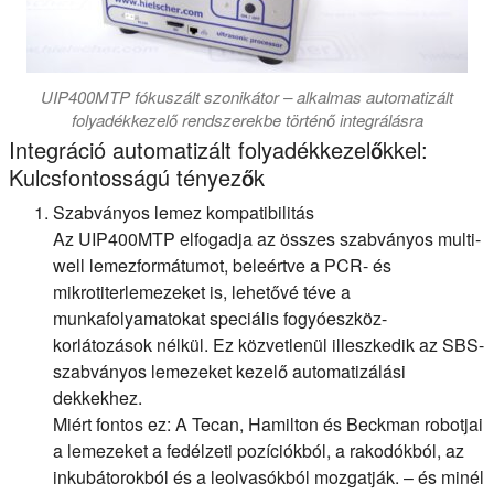
UIP400MTP fókuszált szonikátor – alkalmas automatizált
folyadékkezelő rendszerekbe történő integrálásra
Integráció automatizált folyadékkezelőkkel:
Kulcsfontosságú tényezők
Szabványos lemez kompatibilitás
Az UIP400MTP elfogadja az összes szabványos multi-
well lemezformátumot, beleértve a PCR- és
mikrotiterlemezeket is, lehetővé téve a
munkafolyamatokat speciális fogyóeszköz-
korlátozások nélkül. Ez közvetlenül illeszkedik az SBS-
szabványos lemezeket kezelő automatizálási
dekkekhez.
Miért fontos ez: A Tecan, Hamilton és Beckman robotjai
a lemezeket a fedélzeti pozíciókból, a rakodókból, az
inkubátorokból és a leolvasókból mozgatják. – és minél