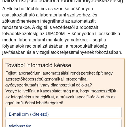
hálózati kapcsolódástól a robotizált folyadékkezelésig
A Hielscher többlemezes szonikátor könnyen
csatlakoztatható a laboratóriumi szoftverhez, és
zökkenőmentesen integrálható az automatizált
rendszerekbe. A digitális vezérléstől a robotizált
folyadékkezelésig az UIP400MTP könnyedén illeszkedik a
modern laboratóriumi munkafolyamatokba. – segít a
folyamatok racionalizálásában, a reprodukálhatóság
javításában és a vizsgálatok teljesítményének fokozásában.
További információ kérése
Fejlett laboratóriumi automatizálási rendszereket épít nagy
áteresztőképességű genomikai, proteomikai,
gyógyszerkutatási vagy diagnosztikai célokra?
Vegye fel velünk a kapcsolatot még ma, hogy megbeszéljük
az integrációs stratégiákat, a műszaki specifikációkat és az
együttműködési lehetőségeket!
E-mail cím (kötelező)
telefonszám