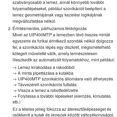
szabványosabb a lemez, annál könnyebb további
folyamatlépéseket, például szonikációt beépíteni a
lemez geometriájának vagy kezelési logikájának
megváltoztatása nélkül.
Érintésmentes, párhuzamos feldolgozás
Mivel az UIP400MTP a lemezben lévő összes mintát
egyszerre és fizikai érintkező szondák nélkül dolgozza
fel, a szonikációs lépés egy diszkrét, megismételhető
kötegelt műveletté válik, amely természetesen
illeszkedik az automatizált folyamatokhoz, mint például:
→ Lemez kirakodása a rakodóból
→ A minta pipettázása a kutakba
→ UIP400MTP szonikációs állomásra való áthelyezés
→ Távvezérelt szonikációs futtatás
→ Vissza a lemez a robotfedélzetre
→ Folytassa a további lépéseket (elemzés, kimutatás
stb.)
Ez a tételes jelleg fokozza az áteresztőképességet és
csökkenti a kutak és lemezek közötti változékonyságot.