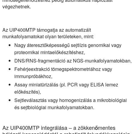
végezhetnek.
Az UIP400MTP támogatja az automatizált
munkafolyamatokat olyan területeken, mint:
Nagy áteresztőképességű sejtlízis genomikai vagy
proteomikai mintaelőkészítéshez,
DNS/RNS-fragmentáció az NGS-munkafolyamatokban,
Fehérjeextrakció tömegspektrometriához vagy
immunpróbákhoz,
Assay miniatürizálás (pl. PCR vagy ELISA lemez
előkészítés),
Sejtleválasztás vagy homogenizálás a mikrobiológiai
és sejtbiológiai munkafolyamatokban.
Az UIP400MTP integrálása – a zökkenőmentes