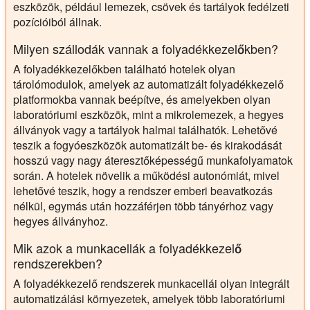
eszközök, például lemezek, csövek és tartályok fedélzeti
pozícióiból állnak.
Milyen szállodák vannak a folyadékkezelőkben?
A folyadékkezelőkben található hotelek olyan
tárolómodulok, amelyek az automatizált folyadékkezelő
platformokba vannak beépítve, és amelyekben olyan
laboratóriumi eszközök, mint a mikrolemezek, a hegyes
állványok vagy a tartályok halmai találhatók. Lehetővé
teszik a fogyóeszközök automatizált be- és kirakodását
hosszú vagy nagy áteresztőképességű munkafolyamatok
során. A hotelek növelik a működési autonómiát, mivel
lehetővé teszik, hogy a rendszer emberi beavatkozás
nélkül, egymás után hozzáférjen több tányérhoz vagy
hegyes állványhoz.
Mik azok a munkacellák a folyadékkezelő
rendszerekben?
A folyadékkezelő rendszerek munkacellái olyan integrált
automatizálási környezetek, amelyek több laboratóriumi