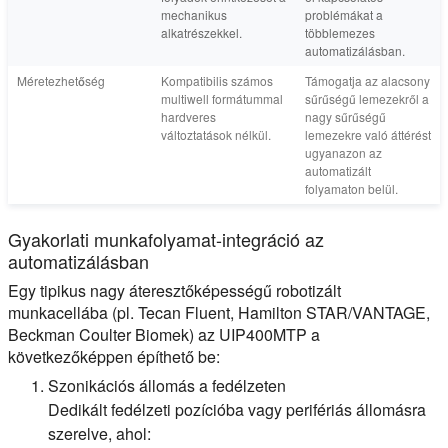
mechanikus
problémákat a
alkatrészekkel.
többlemezes
automatizálásban.
Méretezhetőség
Kompatibilis számos
Támogatja az alacsony
multiwell formátummal
sűrűségű lemezekről a
hardveres
nagy sűrűségű
változtatások nélkül.
lemezekre való áttérést
ugyanazon az
automatizált
folyamaton belül.
Gyakorlati munkafolyamat-integráció az
automatizálásban
Egy tipikus nagy áteresztőképességű robotizált
munkacellába (pl. Tecan Fluent, Hamilton STAR/VANTAGE,
Beckman Coulter Biomek) az UIP400MTP a
következőképpen építhető be:
Szonikációs állomás a fedélzeten
Dedikált fedélzeti pozícióba vagy perifériás állomásra
szerelve, ahol: