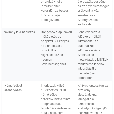
energiaátvitel a
áteresztőképességet
lemezfenéken
és az egyenletességet;
keresztül; az összes
csökkenti a kézi
furat egyidejű
kezelést és a
feldolgozása.
szennyeződés
kockázatát.
távirányító & naplózás
Böngésző alapú távoli
Lehetővé teszi a
működtetés és
felügyelet nélküli
beépített SD-kártyás
futtatásokat, az
adatnaplózás a
automatikus
protokollok
felügyeletet és a
rögzítéséhez és
szonikációs
nyomon
metaadatok LIMS/ELN
követhetőségéhez.
rendszerbe történő
integrálását a
megfelelőség
érdekében.
Hőmérséklet-
Interfészek külső
Kritikus fontosságú az
szabályozás
hűtőkhöz és PT100
érzékeny
hőmérséklet-
vizsgálatoknál;
érzékelőkhöz a minta
támogatja a
integritásának
hőmérséklet-
fenntartása érdekében
szabályozást igénylő
a futtatások során.
munkafolyamatok