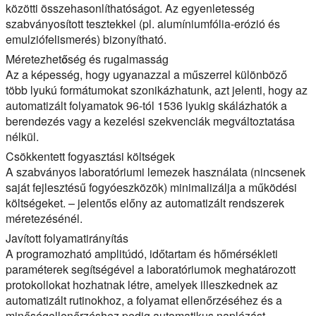
közötti összehasonlíthatóságot. Az egyenletesség
szabványosított tesztekkel (pl. alumíniumfólia-erózió és
emulziófelismerés) bizonyítható.
Méretezhetőség és rugalmasság
Az a képesség, hogy ugyanazzal a műszerrel különböző
több lyukú formátumokat szonikázhatunk, azt jelenti, hogy az
automatizált folyamatok 96-tól 1536 lyukig skálázhatók a
berendezés vagy a kezelési szekvenciák megváltoztatása
nélkül.
Csökkentett fogyasztási költségek
A szabványos laboratóriumi lemezek használata (nincsenek
saját fejlesztésű fogyóeszközök) minimalizálja a működési
költségeket. – jelentős előny az automatizált rendszerek
méretezésénél.
Javított folyamatirányítás
A programozható amplitúdó, időtartam és hőmérsékleti
paraméterek segítségével a laboratóriumok meghatározott
protokollokat hozhatnak létre, amelyek illeszkednek az
automatizált rutinokhoz, a folyamat ellenőrzéséhez és a
minőségellenőrzéshez pedig automatikus naplózást