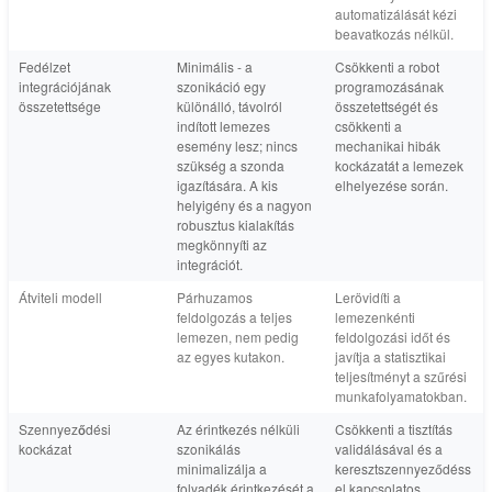
automatizálását kézi
beavatkozás nélkül.
Fedélzet
Minimális - a
Csökkenti a robot
integrációjának
szonikáció egy
programozásának
összetettsége
különálló, távolról
összetettségét és
indított lemezes
csökkenti a
esemény lesz; nincs
mechanikai hibák
szükség a szonda
kockázatát a lemezek
igazítására. A kis
elhelyezése során.
helyigény és a nagyon
robusztus kialakítás
megkönnyíti az
integrációt.
Átviteli modell
Párhuzamos
Lerövidíti a
feldolgozás a teljes
lemezenkénti
lemezen, nem pedig
feldolgozási időt és
az egyes kutakon.
javítja a statisztikai
teljesítményt a szűrési
munkafolyamatokban.
Szennyeződési
Az érintkezés nélküli
Csökkenti a tisztítás
kockázat
szonikálás
validálásával és a
minimalizálja a
keresztszennyeződéss
folyadék érintkezését a
el kapcsolatos