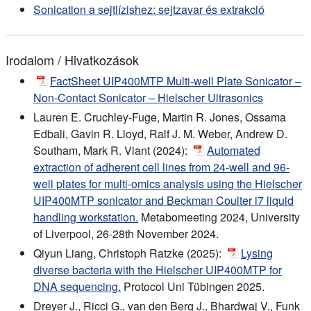
Sonication a sejtlízishez: sejtzavar és extrakció
Irodalom / Hivatkozások
FactSheet UIP400MTP Multi-well Plate Sonicator –
Non-Contact Sonicator – Hielscher Ultrasonics
Lauren E. Cruchley-Fuge, Martin R. Jones, Ossama
Edbali, Gavin R. Lloyd, Ralf J. M. Weber, Andrew D.
Southam, Mark R. Viant (2024):
Automated
extraction of adherent cell lines from 24-well and 96-
well plates for multi-omics analysis using the Hielscher
UIP400MTP sonicator and Beckman Coulter i7 liquid
handling workstation.
Metabomeeting 2024, University
of Liverpool, 26-28th November 2024.
Qiyun Liang, Christoph Ratzke (2025):
Lysing
diverse bacteria with the Hielscher UIP400MTP for
DNA sequencing.
Protocol Uni Tübingen 2025.
Dreyer J., Ricci G., van den Berg J., Bhardwaj V., Funk