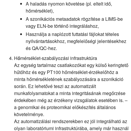
A haladás nyomon követése (pl. eltelt idő,
hőmérséklet),
A szonikációs metaadatok rögzítése a LIMS-be
vagy ELN-be történő integráláshoz,
Használja a naplózott futtatási fájlokat tételes
nyilvántartásokhoz, megfelelőségi jelentésekhez
és QA/QC-hez.
Hőmérséklet-szabályozási infrastruktúra
Az egység tartalmaz csatlakozókat egy külső keringtető
hűtőhöz és egy PT100 hőmérséklet-érzékelőhöz a
minta hőmérsékletének szabályozására a szonikáció
során. Ez lehetővé teszi az automatizált
munkafolyamatokat a minta integritásának megőrzése
érdekében még az érzékeny vizsgálatok esetében is. –
a genomikai és proteomikai előkészítés általános
követelménye.
Az automatizálási rendszerekben ez jól integrálható az
olyan laboratóriumi infrastruktúrába, amely már használ