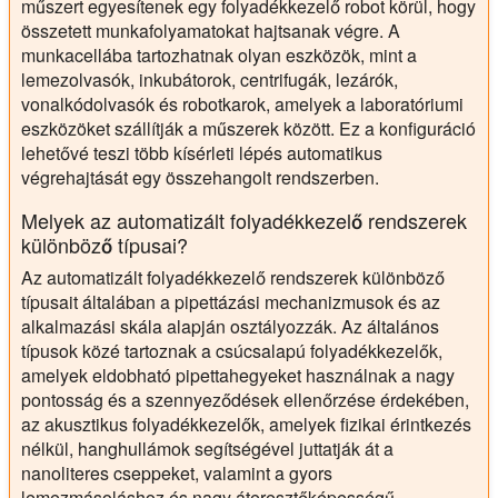
műszert egyesítenek egy folyadékkezelő robot körül, hogy
összetett munkafolyamatokat hajtsanak végre. A
munkacellába tartozhatnak olyan eszközök, mint a
lemezolvasók, inkubátorok, centrifugák, lezárók,
vonalkódolvasók és robotkarok, amelyek a laboratóriumi
eszközöket szállítják a műszerek között. Ez a konfiguráció
lehetővé teszi több kísérleti lépés automatikus
végrehajtását egy összehangolt rendszerben.
Melyek az automatizált folyadékkezelő rendszerek
különböző típusai?
Az automatizált folyadékkezelő rendszerek különböző
típusait általában a pipettázási mechanizmusok és az
alkalmazási skála alapján osztályozzák. Az általános
típusok közé tartoznak a csúcsalapú folyadékkezelők,
amelyek eldobható pipettahegyeket használnak a nagy
pontosság és a szennyeződések ellenőrzése érdekében,
az akusztikus folyadékkezelők, amelyek fizikai érintkezés
nélkül, hanghullámok segítségével juttatják át a
nanoliteres cseppeket, valamint a gyors
lemezmásoláshoz és nagy áteresztőképességű