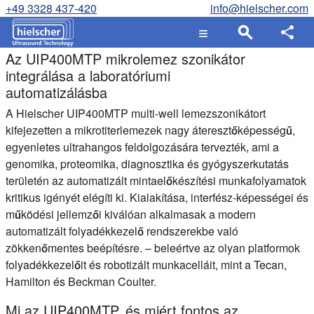
+49 3328 437-420
info@hielscher.com
Az UIP400MTP mikrolemez szonikátor
integrálása a laboratóriumi
automatizálásba
A Hielscher UIP400MTP multi-well lemezszonikátort
kifejezetten a mikrotiterlemezek nagy áteresztőképességű,
egyenletes ultrahangos feldolgozására tervezték, ami a
genomika, proteomika, diagnosztika és gyógyszerkutatás
területén az automatizált mintaelőkészítési munkafolyamatok
kritikus igényét elégíti ki. Kialakítása, interfész-képességei és
működési jellemzői kiválóan alkalmasak a modern
automatizált folyadékkezelő rendszerekbe való
zökkenőmentes beépítésre. – beleértve az olyan platformok
folyadékkezelőit és robotizált munkacelláit, mint a Tecan,
Hamilton és Beckman Coulter.
Mi az UIP400MTP, és miért fontos az