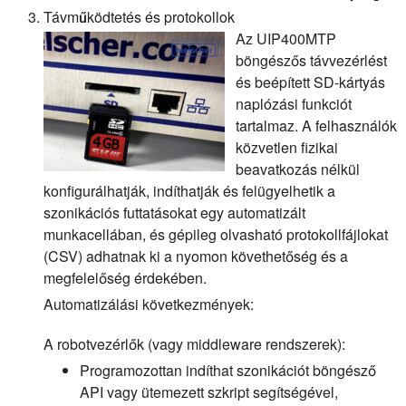
Távműködtetés és protokollok
Az UIP400MTP
böngészős távvezérlést
és beépített SD-kártyás
naplózási funkciót
tartalmaz. A felhasználók
közvetlen fizikai
beavatkozás nélkül
konfigurálhatják, indíthatják és felügyelhetik a
szonikációs futtatásokat egy automatizált
munkacellában, és gépileg olvasható protokollfájlokat
(CSV) adhatnak ki a nyomon követhetőség és a
megfelelőség érdekében.
Automatizálási következmények:
A robotvezérlők (vagy middleware rendszerek):
Programozottan indíthat szonikációt böngésző
API vagy ütemezett szkript segítségével,