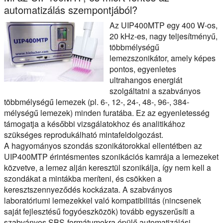
automatizálás szempontjából?
Az UIP400MTP egy 400 W-os,
20 kHz-es, nagy teljesítményű,
többmélységű
lemezszonikátor, amely képes
pontos, egyenletes
ultrahangos energiát
szolgáltatni a szabványos
többmélységű lemezek (pl. 6-, 12-, 24-, 48-, 96-, 384-
mélységű lemezek) minden furatába. Ez az egyenletesség
támogatja a későbbi vizsgálatokhoz és analitikához
szükséges reprodukálható mintafeldolgozást.
A hagyományos szondás szonikátorokkal ellentétben az
UIP400MTP érintésmentes szonikációs kamrája a lemezeket
közvetve, a lemez alján keresztül szonikálja, így nem kell a
szondákat a mintákba meríteni, és csökken a
keresztszennyeződés kockázata. A szabványos
laboratóriumi lemezekkel való kompatibilitás (nincsenek
saját fejlesztésű fogyóeszközök) tovább egyszerűsíti a
szabványos SBS-formátumokra épülő automatizálási