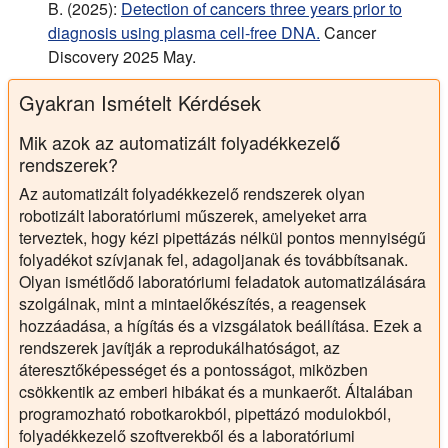
B. (2025):
Detection of cancers three years prior to
diagnosis using plasma cell-free DNA.
Cancer
Discovery 2025 May.
Gyakran Ismételt Kérdések
Mik azok az automatizált folyadékkezelő
rendszerek?
Az automatizált folyadékkezelő rendszerek olyan
robotizált laboratóriumi műszerek, amelyeket arra
terveztek, hogy kézi pipettázás nélkül pontos mennyiségű
folyadékot szívjanak fel, adagoljanak és továbbítsanak.
Olyan ismétlődő laboratóriumi feladatok automatizálására
szolgálnak, mint a mintaelőkészítés, a reagensek
hozzáadása, a hígítás és a vizsgálatok beállítása. Ezek a
rendszerek javítják a reprodukálhatóságot, az
áteresztőképességet és a pontosságot, miközben
csökkentik az emberi hibákat és a munkaerőt. Általában
programozható robotkarokból, pipettázó modulokból,
folyadékkezelő szoftverekből és a laboratóriumi