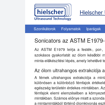
Hielscher 
Szonikátorok
Folyamatok
Iparágak
Sonicators az ASTM E1979-
Az ASTM E1979 leírja a festék-, por-, 
szokásos gyakorlatát az ólom későbbi m
minta-előkészítési lépés, amely lehetővé
Az ólom ultrahangos extrakciója 
A fémek ultrahangos extrakciója a mint
különösen a különböző fémfajok értékel
egészség területén érdekes mintákban. Az 
fémfajok elemi elemzésében a környezet
mintákban. Számos előnye miatt a szond
a mintamintákból történő ólomkivonás esz