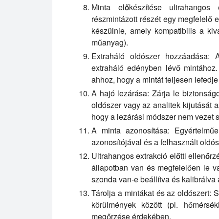
Minta előkészítése ultrahangos e
részmintázott részét egy megfelelő 
készülnie, amely kompatibilis a kivá
műanyag).
Extraháló oldószer hozzáadása:
Ad
extraháló edényben lévő mintához.
ahhoz, hogy a mintát teljesen lefedje
A hajó lezárása:
Zárja le biztonság
oldószer vagy az analitek kijutását 
hogy a lezárási módszer nem vezet
A minta azonosítása:
Egyértelműen
azonosítójával és a felhasznált oldós
Ultrahangos extrakció előtti ellenőrz
állapotban van és megfelelően le v
szonda van-e beállítva és kalibrálva
Tárolja a mintákat és az oldószert:
Sz
körülmények között (pl. hőmérsékl
megőrzése érdekében.