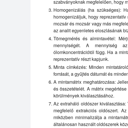
szabványoknak megfelelően, hogy megő
Homogenizálás (ha szükséges):
Ha 
homogenizáljuk, hogy reprezentatív 
mozsár és mozsár vagy más megfele
az analit egyenletes eloszlásának biz
Tömegmérés és almintavétel:
Mérjü
mennyiségét. A mennyiség az 
ólomkoncentrációtól függ. Ha a mint
reprezentatív részt kapjunk.
Minta címkézés:
Minden mintatárolót
forrását, a gyűjtés dátumát és minde
A mintamátrix meghatározása:
Jelle
és összetételét. A mátrix megértése
körülmények kiválasztásához.
Az extraháló oldószer kiválasztása:
megfelelő extrakciós oldószert. Az
miközben minimalizálja a mintamátr
általánosan használt oldószerek köz