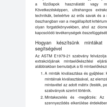
a főzőlapok használatát vagy mik
Következésképpen, ultrahangos extrak
technikák, beleértve az erős savak és a
összhangban van a megállapított kritériu
olyan forgatókönyvekben, ahol az ólom
kapcsolódó tevékenységek összefüggésé
Hogyan készítsünk mintákat
segítségével
Az ASTM E1979-21 szabvány felvázolja a 
extrakciójának mintaelőkészítési el
alábbiakban bemutatjuk a fő mintaelőkész
A minták kiválasztása és gyűjtése:
K
mintáinak kiválasztásával, az elemz
mintavétel az adott mátrix (festék, 
szabványok szerint történik.
Mintakezelés és -megőrzés:
Az ös
szennyeződés elkerülése érdekébe