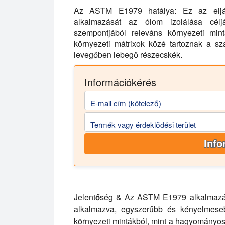
Az ASTM E1979 hatálya:
Ez az eljár
alkalmazását az ólom izolálása célj
szempontjából releváns környezeti mint
környezeti mátrixok közé tartoznak a szá
levegőben lebegő részecskék.
Információkérés
E-mail cím (kötelező)
Termék vagy érdeklődési terület
Info
Jelentőség & Az ASTM E1979 alkalmazá
alkalmazva, egyszerűbb és kényelmese
környezeti mintákból, mint a hagyományo