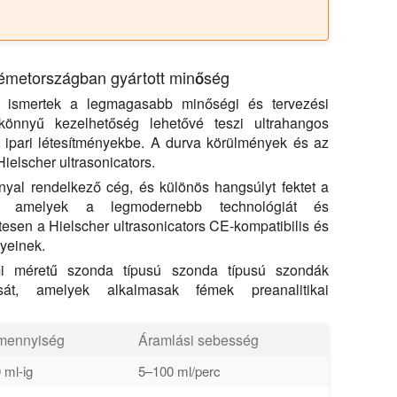
Németországban gyártott minőség
l ismertek a legmagasabb minőségi és tervezési
önnyű kezelhetőség lehetővé teszi ultrahangos
 ipari létesítményekbe. A durva körülmények és az
elscher ultrasonicators.
nyal rendelkező cég, és különös hangsúlyt fektet a
kra, amelyek a legmodernebb technológiát és
esen a Hielscher ultrasonicators CE-kompatibilis és
yeinek.
umi méretű szonda típusú szonda típusú szondák
ását, amelyek alkalmasak fémek preanalitikai
 mennyiség
Áramlási sebesség
 ml-ig
5–100 ml/perc