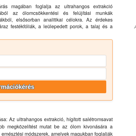
ás magában foglalja az ultrahangos extrakció
ából az ólomcsökkentési és felújítási munkák
ákból, elsősorban analitikai célokra. Az érdekes
raz festékfóliák, a leülepedett porok, a talaj és a
rmációkérés
sa:
Az ultrahangos extrakció, hígított salétromsavat
bb megközelítést mutat be az ólom kivonására a
s emésztési módszerek, amelyek magukban foglalják