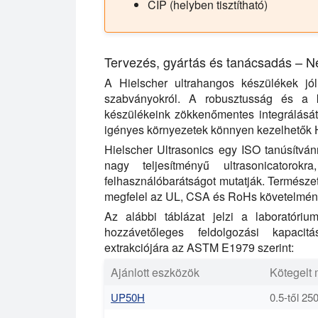
CIP (helyben tisztítható)
Tervezés, gyártás és tanácsadás – 
A Hielscher ultrahangos készülékek jó
szabványokról. A robusztusság és a k
készülékeink zökkenőmentes integrálását
igényes környezetek könnyen kezelhetők Hi
Hielscher Ultrasonics egy ISO tanúsítván
nagy teljesítményű ultrasonicatoro
felhasználóbarátságot mutatják. Természet
megfelel az UL, CSA és RoHs követelmén
Az alábbi táblázat jelzi a laboratóri
hozzávetőleges feldolgozási kapacit
extrakciójára az ASTM E1979 szerint:
Ajánlott eszközök
Kötegelt
UP50H
0.5-től 250