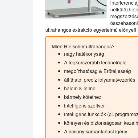
interferen
nélkülöz
megszerzésé
összehasonlí
ultrahangos extrakció egyértelmű előnyei
Miért Hielscher ultrahangos?
nagy hatékonyság
A legkorszerűbb technológia
megbízhatóság & Erőteljesség
állítható, precíz folyamatvezérlés
halom & Inline
bármely kötethez
intelligens szoftver
intelligens funkciók (pl. programoz
könnyen és biztonságosan kezelh
Alacsony karbantartási igény