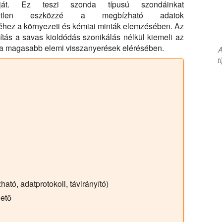
ciáját. Ez teszi szonda típusú szondáinkat
hetetlen eszközzé a megbízható adatok
hez a környezeti és kémiai minták elemzésében. Az
tás a savas kioldódás szonikálás nélkül kiemeli az
t a magasabb elemi visszanyerések elérésében.
A
t
ható, adatprotokoll, távirányító)
ető