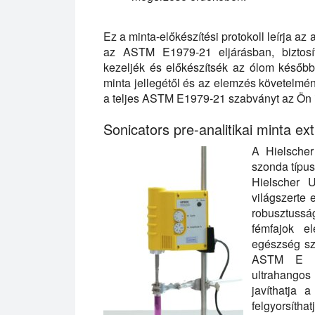
Ez a minta-előkészítési protokoll leírja az a
az ASTM E1979-21 eljárásban, biztosít
kezeljék és előkészítsék az ólom későbbi
minta jellegétől és az elemzés követelmén
a teljes ASTM E1979-21 szabványt az Ön ig
Sonicators pre-analitikai minta ex
A Hielscher
szonda típu
Hielscher U
világszerte
robusztusság
fémfajok e
egészség sz
ASTM E 197
ultrahangos 
javíthatja 
felgyorsítha