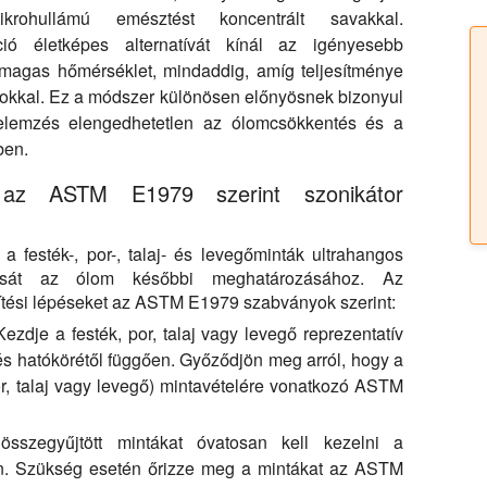
rohullámú emésztést koncentrált savakkal.
ció életképes alternatívát kínál az igényesebb
 magas hőmérséklet, mindaddig, amíg teljesítménye
mokkal. Ez a módszer különösen előnyösnek bizonyul
elemzés elengedhetetlen az ólomcsökkentés és a
ben.
 az ASTM E1979 szerint szonikátor
festék-, por-, talaj- és levegőminták ultrahangos
járását az ólom későbbi meghatározásához. Az
ítési lépéseket az ASTM E1979 szabványok szerint:
ezdje a festék, por, talaj vagy levegő reprezentatív
és hatókörétől függően. Győződjön meg arról, hogy a
por, talaj vagy levegő) mintavételére vonatkozó ASTM
szegyűjtött mintákat óvatosan kell kezelni a
n. Szükség esetén őrizze meg a mintákat az ASTM