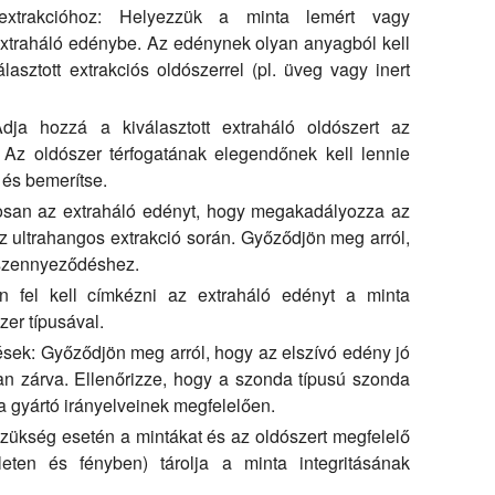
xtrakcióhoz:
Helyezzük a minta lemért vagy
extraháló edénybe. Az edénynek olyan anyagból kell
lasztott extrakciós oldószerrel (pl. üveg vagy inert
ja hozzá a kiválasztott extraháló oldószert az
 Az oldószer térfogatának elegendőnek kell lennie
 és bemerítse.
osan az extraháló edényt, hogy megakadályozza az
az ultrahangos extrakció során. Győződjön meg arról,
 szennyeződéshez.
 fel kell címkézni az extraháló edényt a minta
zer típusával.
ések:
Győződjön meg arról, hogy az elszívó edény jó
an zárva. Ellenőrizze, hogy a szonda típusú szonda
 a gyártó irányelveinek megfelelően.
ükség esetén a mintákat és az oldószert megfelelő
eten és fényben) tárolja a minta integritásának