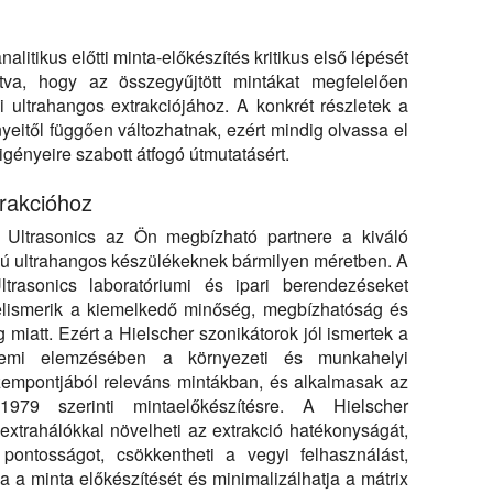
nalitikus előtti minta-előkészítés kritikus első lépését
va, hogy az összegyűjtött mintákat megfelelően
 ultrahangos extrakciójához. A konkrét részletek a
yeitől függően változhatnak, ezért mindig olvassa el
ényeire szabott átfogó útmutatásért.
trakcióhoz
 Ultrasonics az Ön megbízható partnere a kiváló
sú ultrahangos készülékeknek bármilyen méretben. A
ltrasonics laboratóriumi és ipari berendezéseket
 elismerik a kiemelkedő minőség, megbízhatóság és
 miatt. Ezért a Hielscher szonikátorok jól ismertek a
lemi elemzésében a környezeti és munkahelyi
empontjából releváns mintákban, és alkalmasak az
9 szerinti mintaelőkészítésre. A Hielscher
extrahálókkal növelheti az extrakció hatékonyságát,
a pontosságot, csökkentheti a vegyi felhasználást,
tja a minta előkészítését és minimalizálhatja a mátrix