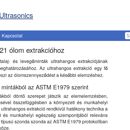
Ultrasonics
Kapcsolat
21 ólom extrakcióhoz
talaj- és levegőminták ultrahangos extrakciójának
eghatározásához. Az ultrahangos extrakció egy fő
 teszi az ólomszennyeződést a későbbi elemzéshez.
a mintákból az ASTM E1979 szerint
ákból döntő szerepet játszik az elemelemzésben,
ésével összefüggésben a környezeti és munkahelyi
ultrahangos extrakció rendkívül hatékony technika a
i és munkahelyi egészség szempontjából releváns
a típusú szonda szonda az ASTM E1979 protokollban
köze.