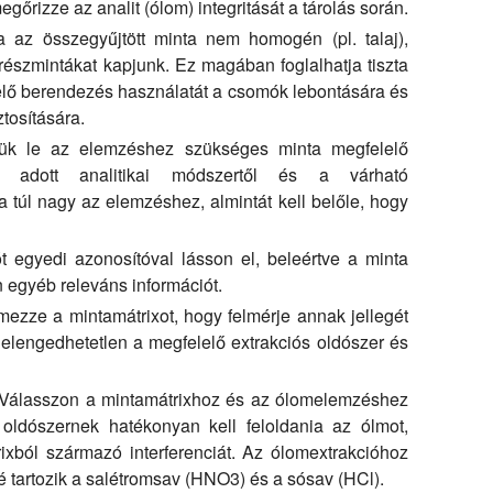
rizze az analit (ólom) integritását a tárolás során.
az összegyűjtött minta nem homogén (pl. talaj),
részmintákat kapjunk. Ez magában foglalhatja tiszta
lő berendezés használatát a csomók lebontására és
tosítására.
k le az elemzéshez szükséges minta megfelelő
adott analitikai módszertől és a várható
a túl nagy az elemzéshez, almintát kell belőle, hogy
 egyedi azonosítóval lásson el, beleértve a minta
n egyéb releváns információt.
mezze a mintamátrixot, hogy felmérje annak jellegét
 elengedhetetlen a megfelelő extrakciós oldószer és
Válasszon a mintamátrixhoz és az ólomelemzéshez
 oldószernek hatékonyan kell feloldania az ólmot,
ixból származó interferenciát. Az ólomextrakcióhoz
é tartozik a salétromsav (HNO3) és a sósav (HCl).