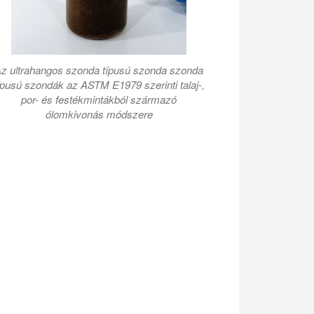
z ultrahangos szonda típusú szonda szonda
ípusú szondák az ASTM E1979 szerinti talaj-,
por- és festékmintákból származó
ólomkivonás módszere