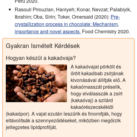
Perú 2020.
Rasouli Pirouzian, Haniyeh; Konar, Nevzat; Palabiyik,
Ibrahim; Oba, Sirin; Toker, Omersaid (2020):
Pre-
crystallization process in chocolate: Mechanism,
importance and novel aspects.
Food Chemistry 2020.
Gyakran Ismételt Kérdések
Hogyan készül a kakaóvaja?
A kakaóvajat pörkölt és
őrölt kakaóbab zsírjának
kivonásával állítják elő. A
kakaómasszát préselik,
hogy elválasszák a zsírt
(kakaóvaj) a szilárd
kakaórészecskéktől
(kakaópor). A vajat ezután leszűrik és finomítják, hogy
eltávolítsák a szennyeződéseket, miközben megőrzik
jellegzetes lipidprofilját.