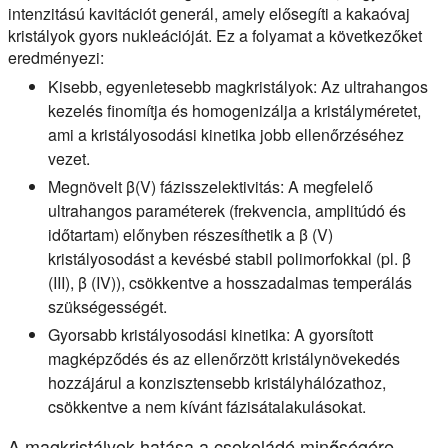
intenzitású kavitációt generál, amely elősegíti a kakaóvaj
kristályok gyors nukleációját. Ez a folyamat a következőket
eredményezi:
Kisebb, egyenletesebb magkristályok:
Az ultrahangos
kezelés finomítja és homogenizálja a kristályméretet,
ami a kristályosodási kinetika jobb ellenőrzéséhez
vezet.
Megnövelt β(V) fázisszelektivitás:
A megfelelő
ultrahangos paraméterek (frekvencia, amplitúdó és
időtartam) előnyben részesíthetik a β (V)
kristályosodást a kevésbé stabil polimorfokkal (pl. β
(III), β (IV)), csökkentve a hosszadalmas temperálás
szükségességét.
Gyorsabb kristályosodási kinetika:
A gyorsított
magképződés és az ellenőrzött kristálynövekedés
hozzájárul a konzisztensebb kristályhálózathoz,
csökkentve a nem kívánt fázisátalakulásokat.
A magkristályok hatása a csokoládé minőségére