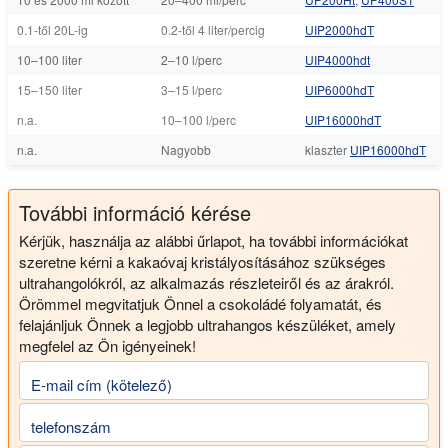
0.1-től 20L-ig
0.2-től 4 liter/percig
UIP2000hdT
10–100 liter
2–10 l/perc
UIP4000hdt
15–150 liter
3–15 l/perc
UIP6000hdT
n.a.
10–100 l/perc
UIP16000hdT
n.a.
Nagyobb
klaszter
UIP16000hdT
További információ kérése
Kérjük, használja az alábbi űrlapot, ha további információkat
szeretne kérni a kakaóvaj kristályosításához szükséges
ultrahangolókról, az alkalmazás részleteiről és az árakról.
Örömmel megvitatjuk Önnel a csokoládé folyamatát, és
felajánljuk Önnek a legjobb ultrahangos készüléket, amely
megfelel az Ön igényeinek!
E-mail cím (kötelező)
telefonszám