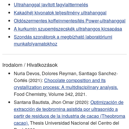
Ultrahanggal javított fagylalttermelés
Kakaóhéj kivonatok teljesítmény ultrahanggal
Oldószermentes koffeinmentesítés Power-ultrahanggal
A kurkumin szuperrészecskék ultrahangos kicsapása
Szondás szonátorok a megbízható laboratóriumi
munkafolyamatokhoz
Irodalom / Hivatkozások
Nuria Devos, Dolores Reyman, Santiago Sanchez-
Cortés (2021):
Chocolate composition and its
crystallization process: A multidisciplinary analysis.
Food Chemistry, Volume 342, 2021.
Santana Bautista, Jhon Omar (2020):
Optimización de
extracción de teobromina asistida por ultrasonido a
partir de residuos de la industria de cacao (Theobroma
cacao).
Thesis Universidad Nacional del Centro del