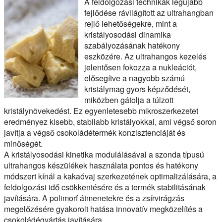
A feldolgozási technikák legújabb
fejlődése rávilágított az ultrahangban
rejlő lehetőségekre, mint a
kristályosodási dinamika
szabályozásának hatékony
eszközére. Az ultrahangos kezelés
jelentősen fokozza a nukleációt,
elősegítve a nagyobb számú
kristálymag gyors képződését,
miközben gátolja a túlzott
kristálynövekedést. Ez egyenletesebb mikroszerkezetet
eredményez kisebb, stabilabb kristályokkal, ami végső soron
javítja a végső csokoládétermék konzisztenciáját és
minőségét.
A kristályosodási kinetika modulálásával a szonda típusú
ultrahangos készülékek használata pontos és hatékony
módszert kínál a kakaóvaj szerkezetének optimalizálására, a
feldolgozási idő csökkentésére és a termék stabilitásának
javítására. A polimorf átmenetekre és a zsírvirágzás
megelőzésére gyakorolt hatása innovatív megközelítés a
csokoládégyártás javítására.