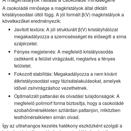
A csokoládé minősége a magkristályok által diktált
kristályosodási úttól függ. A jól formált β(V) magkristályok a
következőket eredményezik:
Javított textúra:
A jól strukturált β(V) kristályhálózat
megakadályozza a szemcsésséget és elősegíti a sima
szájérzetet.
Fényes megjelenés:
A megfelelő kristályosodás
csökkenti a felület virágzását, megtartva a fényes
felületet.
Fokozott stabilitás:
Megakadályozza a nem kívánt
átkristályosodást vagy fázisátalakulásokat, amelyek
idővel zsírvirágzáshoz vezethetnek.
Optimalizált pattanási és olvadási tulajdonságok:
A
megfelelő polimorf forma biztosítja, hogy a csokoládé
szobahőmérsékleten szilárdan pattanjon, miközben
testhőmérsékleten simán olvad.
Így az ultrahangos kezelés hatékony eszközként szolgál a