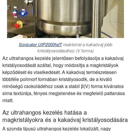
Sonicator UIP2000hdT
reaktorral a kakaóvaj jobb
kristályosodásához (V forma)
Az ultrahangos kezelés jelentősen befolyásolja a kakaóvaj
kristályosodását azáltal, hogy módosítja a magkristályok
képződését és viselkedését. A kakaóvaj természetesen
többféle polimorf formában kristályosodik, de a kiváló
minőségű csokoládéhoz csak a stabil β(V) forma kívánatos
sima textúrája, fényes megjelenése és megfelelő pattanása
miatt.
Az ultrahangos kezelés hatása a
magkristályokra és a kakaóvaj kristályosodására
A szonda típusú ultrahangos kezelés lokalizált, nagy