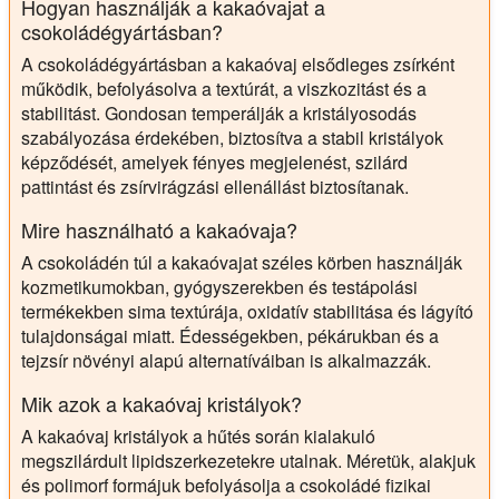
Hogyan használják a kakaóvajat a
csokoládégyártásban?
A csokoládégyártásban a kakaóvaj elsődleges zsírként
működik, befolyásolva a textúrát, a viszkozitást és a
stabilitást. Gondosan temperálják a kristályosodás
szabályozása érdekében, biztosítva a stabil kristályok
képződését, amelyek fényes megjelenést, szilárd
pattintást és zsírvirágzási ellenállást biztosítanak.
Mire használható a kakaóvaja?
A csokoládén túl a kakaóvajat széles körben használják
kozmetikumokban, gyógyszerekben és testápolási
termékekben sima textúrája, oxidatív stabilitása és lágyító
tulajdonságai miatt. Édességekben, pékárukban és a
tejzsír növényi alapú alternatíváiban is alkalmazzák.
Mik azok a kakaóvaj kristályok?
A kakaóvaj kristályok a hűtés során kialakuló
megszilárdult lipidszerkezetekre utalnak. Méretük, alakjuk
és polimorf formájuk befolyásolja a csokoládé fizikai