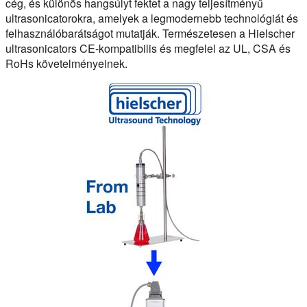
cég, és különös hangsúlyt fektet a nagy teljesítményű
ultrasonicatorokra, amelyek a legmodernebb technológiát és
felhasználóbarátságot mutatják. Természetesen a Hielscher
ultrasonicators CE-kompatibilis és megfelel az UL, CSA és
RoHs követelményeinek.