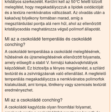
kristályos szerkezetét. Kerülni kell az 50°C feletti túlzott
melegítést, hogy megakadályozzuk a lipidek oxidációját
és a textúra nemkívánatos változásait. Az olvadás után a
kakaóvaj folyékony formában marad, amíg a
megszilárdulási pontja alá nem hűl, ahol az ellenőrzött
kristályosodás meghatározza végső polimorf állapotát.
Mi az a csokoládé temperálás és csokoládé
conching?
A csokoládé temperálása a csokoládé melegítésének,
hűtésének és újramelegítésének ellenőrzött folyamata,
amely elősegíti a stabil V. formájú kakaóvajkristályok
képződését. Ez biztosítja a fényes megjelenést, a szilárd
textúrát és a zsírvirágzásnak való ellenállást. A megfelelő
temperálás megakadályozza a nemkívánatos polimorfok
kialakulását, ami tompa, törékeny vagy szemcsés textúrát
eredményezhet.
Mi az a csokoládé conching?
A csokoládé kagylózás olyan finomítási folyamat,