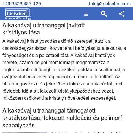
+49 3328 437-420
info@hielscher.com
A kakaóvaj ultrahanggal javított
kristályosítása
A kakaóvaj kristályosodása döntő szerepet játszik a
csokoládégyártásban, közvetlenül befolyásolja a textúrát, a
fényességet és a polcstabilitást. A kakaóvaj kristályok
mérete, száma és polimorf formája meghatározza a
legfontosabb minőségi jellemzőket, például a csattanást, a
szájérzetet és a zsírvirágzással szembeni ellenállást. Az
ultrahangos kezelés jelentősen fokozza a nukleációt, ami
rövidebb idő alatt fokozott kristályképződéshez vezet,
miközben csökkenti a kristály növekedési sebességét.
A kakaóvaj ultrahanggal támogatott
kristályosítása: fokozott nukleáció és polimorf
szabályozás