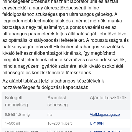
minőségellenőrzéshez használt laboratóriumi és asztali
egységektől a nagy áteresztőképességű inline
feldolgozáshoz szükséges ipari ultrahangos gépekig. A
legmodernebb technológiájuk és a német mérnöki munka
biztosítja a nagy teljesítményt, a pontos vezérlést és az
ultrahangos paraméterek teljes állíthatóságát, lehetővé téve
az optimális kristályosodási feltételeket. A robusztusságra és
hatékonyságra tervezett Hielscher ultrahangos készülékek
kiváló felhasználóbarátságot kínálnak, így megbízható
megoldást jelentenek mind a kézműves csokoládékészítők,
mind a nagyüzemi gyártók számára, akik kiváló csokoládé
minőségre és konzisztenciára törekszenek.
Az alábbi táblázat jelzi ultrahangos készülékeink
hozzávetőleges feldolgozási kapacitását:
Kötegelt
Áramlási
Ajánlott eszközök
mennyiség
sebesség
0.5-től 1,5 ml-ig
n.a.
VialMagassugárzó
1–500 ml
10–200 ml/perc
UP100H
10 és 2000 ml között
20–400 ml/perc
UP200Ht
,
UP400ST