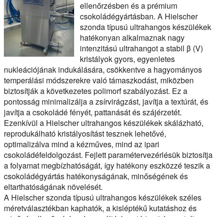
ellenőrzésben és a prémium
csokoládégyártásban. A Hielscher
szonda típusú ultrahangos készülékek
hatékonyan alkalmaznak nagy
intenzitású ultrahangot a stabil β (V)
kristályok gyors, egyenletes
nukleációjának indukálására, csökkentve a hagyományos
temperálási módszerekre való támaszkodást, miközben
biztosítják a következetes polimorf szabályozást. Ez a
pontosság minimalizálja a zsírvirágzást, javítja a textúrát, és
javítja a csokoládé fényét, pattanását és szájérzetét.
Ezenkívül a Hielscher ultrahangos készülékek skálázható,
reprodukálható kristályosítást tesznek lehetővé,
optimalizálva mind a kézműves, mind az ipari
csokoládéfeldolgozást. Fejlett paramétervezérlésük biztosítja
a folyamat megbízhatóságát, így hatékony eszközzé teszik a
csokoládégyártás hatékonyságának, minőségének és
eltarthatóságának növelését.
A Hielscher szonda típusú ultrahangos készülékek széles
méretválasztékban kaphatók, a kisléptékű kutatáshoz és