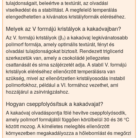
tulajdonságait, beleértve a textúrát, az olvadási
viselkedést és a stabilitást. A megfelelő temperálás
elengedhetetlen a kívánatos kristályformák eléréséhez.
Melyek az V formájú kristályok a kakaóvajban?
Az V. formájú kristályok (β₂) a kakaóvaj legkívánatosabb
polimorf formája, amely optimális textúrát, fényt és
olvadási tulajdonságokat biztosít. Rendezett triglicerid
szerkezetük van, amely a csokoládé jellegzetes
csattanását és sima szájérzetét adja. A stabil V. formájú
kristályok eléréséhez ellenőrzött temperálásra van
szükség, mivel az ellenőrizetlen kristályosodás instabil
polimorfokhoz, például a VI. formához vezethet, ami
hozzájárul a zsírvirágzáshoz.
Hogyan cseppfolyósítsuk a kakaóvajat?
A kakaóvaj olvadáspontja fölé hevítve cseppfolyósodik,
amely polimorf formájától függően körülbelül 30 és 36 °C
között mozog. A kíméletes melegítés ellenőrzött
környezetben megakadályozza a hőlebomlást és megőrzi