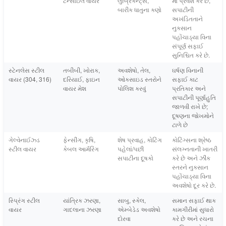
ટેન્સાઇલ વાયર
લુબ્રિકન્ટ્સ,
માં પ્રવેશ કરે છે,
બારીક ધાતુના કણો
સપાટીની
અખંડિતતાને
નુકસાન
પહોંચાડ્યા વિના
સંપૂર્ણ સફાઈ
સુનિશ્ચિત કરે છે.
સ્ટેનલેસ સ્ટીલ
તબીબી, ખોરાક,
અવશેષો, તેલ,
ઘર્ષણ વિનાની
વાયર (304, 316)
દરિયાઈ, ફાઇન
ઓક્સાઇડ સ્તરોને
સફાઈ કાટ
વાયર મેશ
પોલિશ કરવું
પ્રતિકાર અને
સપાટીની પૂર્ણાહુતિ
જાળવી રાખે છે;
દૂષણના જોખમોને
ટાળે છે
ગેલ્વેનાઈઝ્ડ
ફેન્સીંગ, કૃષિ,
શેષ પ્રવાહ, કોટિંગ
કોટિંગ્સના શ્રેષ્ઠ
સ્ટીલ વાયર
કેબલ આર્મરિંગ
પહેલાં/પછી
સંલગ્નતાની ખાતરી
સપાટીના દૂષકો
કરે છે અને ઝીંક
સ્તરને નુકસાન
પહોંચાડ્યા વિના
અવશેષો દૂર કરે છે.
સ્પ્રિંગ સ્ટીલ
યાંત્રિક ઝરણા,
સાબુ, સ્કેલ,
સમાન સફાઈ થાક
વાયર
ગાદલાના ઝરણા
એમ્બેડેડ અવશેષો
કામગીરીમાં સુધારો
દોરવા
કરે છે અને રચના