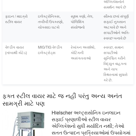
એપ્લિકેશનોને
સમર્થન આપે છે
ફાઇન / માઇક્રો
ઇલેક્ટ્રોનિક્સ,
સૂક્ષ્મ કણો, તેલ,
સૌમ્ય છતાં સંપૂર્ણ
સ્ટીલ વાયર
તબીબી ઉપકરણો,
પોલિશિંગ
સફાઈ નુકસાન
ચોકસાઇ ઘટકો
સંયોજનો
અટકાવે છે અને
સપાટીઓને અતિ-
સ્વચ્છ બનાવે છે
વેલ્ડીંગ વાયર
MIG/TIG વેલ્ડીંગ
રેખાંકન અવશેષો,
સ્વચ્છ, સમાન
(તાંબાથી કોટેડ)
ઇલેક્ટ્રોડ્સ
કોટિંગની
સપાટીઓ
અસંગતતાઓ
સુનિશ્ચિત કરીને
વિદ્યુત વાહકતા
અને ચાપ
સ્થિરતામાં સુધારો
કરે છે.
ફક્ત સ્ટીલ વાયર માટે જ નહીં પરંતુ અન્ય અનંત
સામગ્રી માટે પણ
Hielscher અલ્ટ્રાસોનિક ઇનલાઇન
સફાઈ પ્રણાલીઓ સ્ટીલ વાયર
એપ્લિકેશનો સુધી મર્યાદિત નથી; તેઓ
સતત ઉત્પાદન પ્રક્રિયાઓમાં ઉપયોગમાં