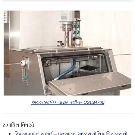
અલ્ટ્રાસોનિક વાયર ક્લીનર USCM700
સંબંધિત વિષયો
સ્પ્રિંગ-વાયર સફાઈ – ઇનલાઇન અલ્ટ્રાસોનિક સિસ્ટમ્સનો