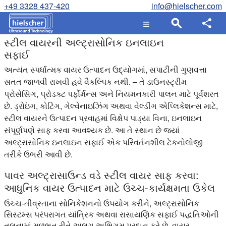
+49 3328 437-420
info@hielscher.com
સ્ટીલ વાયરની અલ્ટ્રાસોનિક ઇનલાઇન
સફાઈ
અત્યંત સ્પર્ધાત્મક વાયર ઉત્પાદન ઉદ્યોગમાં, સપાટીની ગુણવત્તા
સતત જાળવી રાખવી હવે વૈકલ્પિક નથી. – તે ડાઉનસ્ટ્રીમ
પ્રોસેસિંગ, પ્રોડક્ટ પર્ફોર્મન્સ અને નિયમનકારી પાલન માટે પૂર્વશરત
છે. ડ્રોઇંગ, કોટિંગ, ગેલ્વેનાઇઝિંગ અથવા વેલ્ડીંગ એપ્લિકેશન્સ માટે,
સ્ટીલ વાયરને ઉત્પાદન પ્રવાહમાં વિક્ષેપ પાડ્યા વિના, ઇનલાઇન
સંપૂર્ણપણે સાફ કરવા આવશ્યક છે. આ તે સ્થાન છે જ્યાં
અલ્ટ્રાસોનિક ઇનલાઇન સફાઈ એક પરિવર્તનશીલ ટેકનોલોજી
તરીકે ઉભરી આવી છે.
પાવર અલ્ટ્રાસાઉન્ડ વડે સ્ટીલ વાયર સાફ કરવા:
આધુનિક વાયર ઉત્પાદન માટે ઉચ્ચ-કાર્યક્ષમતા ઉકેલ
ઉચ્ચ-તીવ્રતાના સોનિકેશનનો ઉપયોગ કરીને, અલ્ટ્રાસોનિક
સિસ્ટમ્સ પરંપરાગત યાંત્રિક અથવા રાસાયણિક સફાઈ પદ્ધતિઓની
તુલનામાં મૂળભૂત રીતે અલગ અભિગમ પ્રદાન કરે છે. વાયર