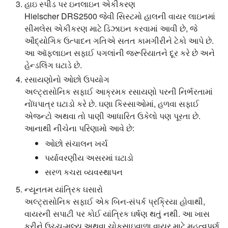
હાઇ સ્પીડ પર ઇનલાઇન એકીકરણ
Hielscher DRS2500 જેવી સિસ્ટમો હાલની વાયર લાઇનમાં
સીમલેસ એકીકરણ માટે ડિઝાઇન કરવામાં આવી છે, જે
ઔદ્યોગિક ઉત્પાદન ગતિએ સતત કામગીરીને ટેકો આપે છે.
આ ઑફલાઇન સફાઈ પગલાંની જરૂરિયાતને દૂર કરે છે અને
હેન્ડલિંગ ઘટાડે છે.
રસાયણોનો ઓછો ઉપયોગ
અલ્ટ્રાસોનિક સફાઈ આક્રમક રસાયણો પરની નિર્ભરતામાં
નોંધપાત્ર ઘટાડો કરે છે. ઘણા કિસ્સાઓમાં, હળવા સફાઈ
એજન્ટો અથવા તો પાણી આધારિત ઉકેલો પણ પૂરતા છે.
આનાથી નીચેના પરિણામો આવે છે:
ઓછો સંચાલન ખર્ચ
પર્યાવરણીય અસરમાં ઘટાડો
સરળ કચરા વ્યવસ્થાપન
ન્યૂનતમ યાંત્રિક ઘસારો
અલ્ટ્રાસોનિક સફાઈ એક બિન-સંપર્ક પ્રક્રિયા હોવાથી,
વાયરની સપાટી પર કોઈ યાંત્રિક ઘર્ષણ થતું નથી. આ ખાસ
કરીને ઉચ્ચ-મૂલ્ય અથવા ચોકસાઇવાળા વાયર માટે મહત્વપૂર્ણ