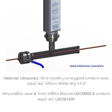
Hielscher Ultrasonics’ ઉચ્ચ-પ્રદર્શન ટ્રાન્સડ્યુસર્સ ઇનલાઇન વાયર
સફાઈ માટે કેન્દ્રિત પોલાણ લાગુ કરે છે
અલ્ટ્રાસોનિક વાયર & કેબલ ક્લીનિંગ સિસ્ટમ્સ USCM600 & ઇનલાઇન
સફાઈ માટે USCM1200
ઉત્પાદન પ્રક્રિયામાં વાયર અને કેબલ્સની ઇનલાઇન સફાઈ માટે અલ્ટ