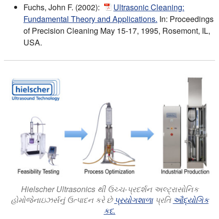
Fuchs, John F. (2002):
Ultrasonic Cleaning:
Fundamental Theory and Applications.
In: Proceedings
of Precision Cleaning May 15-17, 1995, Rosemont, IL,
USA.
Hielscher Ultrasonics થી ઉચ્ચ-પ્રદર્શન અલ્ટ્રાસોનિક
હોમોજેનાઇઝર્સનું ઉત્પાદન કરે છે
પ્રયોગશાળા
પ્રતિ
ઔદ્યોગિક
કદ.