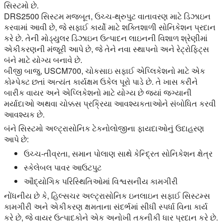
સિસ્ટમો છે.
DRS2500 સિસ્ટમ મજબૂત, ઉચ્ચ-થ્રુપુટ વાતાવરણ માટે ડિઝાઇન
કરવામાં આવી છે, જે સફાઈ કાર્યો માટે શક્તિશાળી સોનિકેશન પ્રદાન
કરે છે. તેની મોડ્યુલર ડિઝાઇન ઉત્પાદન લાઇનની વિશાળ શ્રેણીમાં
એકીકરણની મંજૂરી આપે છે, જે તેને નવા સ્થાપનો અને રેટ્રોફિટ્સ
બંને માટે યોગ્ય બનાવે છે.
બીજી બાજુ, USCM700, ચોકસાઇ સફાઈ એપ્લિકેશનો માટે એક
કોમ્પેક્ટ છતાં અત્યંત કાર્યક્ષમ ઉકેલ પૂરો પાડે છે. તે ખાસ કરીને
બારીક વાયર અને એપ્લિકેશનો માટે યોગ્ય છે જ્યાં જગ્યાની
મર્યાદાઓ અથવા ચોક્કસ પ્રક્રિયા આવશ્યકતાઓને સંબોધિત કરવી
આવશ્યક છે.
બંને સિસ્ટમો અલ્ટ્રાસોનિક ટેકનોલોજીના ફાયદાઓનું ઉદાહરણ
આપે છે:
ઉચ્ચ-તીવ્રતા, સમાન પોલાણ સાથે કેન્દ્રિત સોનિકેશન ક્ષેત્ર
સ્કેલેબલ પાવર આઉટપુટ
ઔદ્યોગિક પરિસ્થિતિઓમાં વિશ્વસનીય કામગીરી
નોંધનીય છે કે, હિલ્સચર અલ્ટ્રાસોનિક ઇનલાઇન સફાઈ સિસ્ટમ્સ
કામગીરી અને એકીકરણ ક્ષમતાના સંદર્ભમાં સીધી સ્પર્ધા વિના કાર્ય
કરે છે, જે વાયર ઉત્પાદકોને એક અનોખી તકનીકી ધાર પ્રદાન કરે છે.