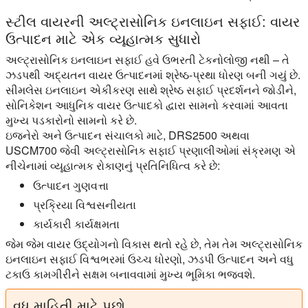
સ્ટીલ વાયરની અલ્ટ્રાસોનિક ઇનલાઇન સફાઈ: વાયર
ઉત્પાદન માટે એક વ્યૂહાત્મક સુધારો
અલ્ટ્રાસોનિક ઇનલાઇન સફાઈ હવે ઉભરતી ટેકનોલોજી નથી – તે
ઝડપથી અદ્યતન વાયર ઉત્પાદનમાં શ્રેષ્ઠ-પ્રથા ધોરણ બની ગયું છે.
સીમલેસ ઇનલાઇન એકીકરણ સાથે શ્રેષ્ઠ સફાઈ પ્રદર્શનને જોડીને,
સોનિકેશન આધુનિક વાયર ઉત્પાદકો દ્વારા સામનો કરવામાં આવતા
મુખ્ય પડકારોનો સામનો કરે છે.
ઇજનેરો અને ઉત્પાદન સંચાલકો માટે, DRS2500 અથવા
USCM700 જેવી અલ્ટ્રાસોનિક સફાઈ પ્રણાલીઓમાં સંક્રમણ એ
નીચેનામાં વ્યૂહાત્મક રોકાણનું પ્રતિનિધિત્વ કરે છે:
ઉત્પાદન ગુણવત્તા
પ્રક્રિયા વિશ્વસનીયતા
કાર્યકારી કાર્યક્ષમતા
જેમ જેમ વાયર ઉદ્યોગનો વિકાસ થતો રહે છે, તેમ તેમ અલ્ટ્રાસોનિક
ઇનલાઇન સફાઈ વિશ્વભરમાં ઉચ્ચ ધોરણો, ઝડપી ઉત્પાદન અને વધુ
ટકાઉ કામગીરીને સક્ષમ બનાવવામાં મુખ્ય ભૂમિકા ભજવશે.
વધુ માહિતી માટે પૂછો