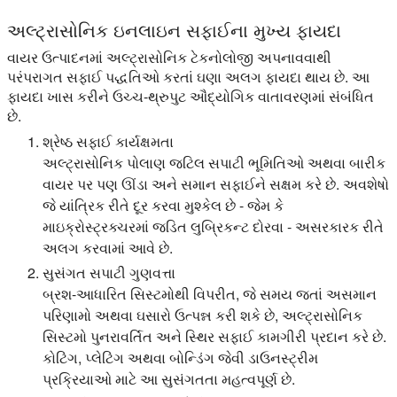
અલ્ટ્રાસોનિક ઇનલાઇન સફાઈના મુખ્ય ફાયદા
વાયર ઉત્પાદનમાં અલ્ટ્રાસોનિક ટેકનોલોજી અપનાવવાથી
પરંપરાગત સફાઈ પદ્ધતિઓ કરતાં ઘણા અલગ ફાયદા થાય છે. આ
ફાયદા ખાસ કરીને ઉચ્ચ-થ્રુપુટ ઔદ્યોગિક વાતાવરણમાં સંબંધિત
છે.
શ્રેષ્ઠ સફાઈ કાર્યક્ષમતા
અલ્ટ્રાસોનિક પોલાણ જટિલ સપાટી ભૂમિતિઓ અથવા બારીક
વાયર પર પણ ઊંડા અને સમાન સફાઈને સક્ષમ કરે છે. અવશેષો
જે યાંત્રિક રીતે દૂર કરવા મુશ્કેલ છે - જેમ કે
માઇક્રોસ્ટ્રક્ચરમાં જડિત લુબ્રિકન્ટ દોરવા - અસરકારક રીતે
અલગ કરવામાં આવે છે.
સુસંગત સપાટી ગુણવત્તા
બ્રશ-આધારિત સિસ્ટમોથી વિપરીત, જે સમય જતાં અસમાન
પરિણામો અથવા ઘસારો ઉત્પન્ન કરી શકે છે, અલ્ટ્રાસોનિક
સિસ્ટમો પુનરાવર્તિત અને સ્થિર સફાઈ કામગીરી પ્રદાન કરે છે.
કોટિંગ, પ્લેટિંગ અથવા બોન્ડિંગ જેવી ડાઉનસ્ટ્રીમ
પ્રક્રિયાઓ માટે આ સુસંગતતા મહત્વપૂર્ણ છે.