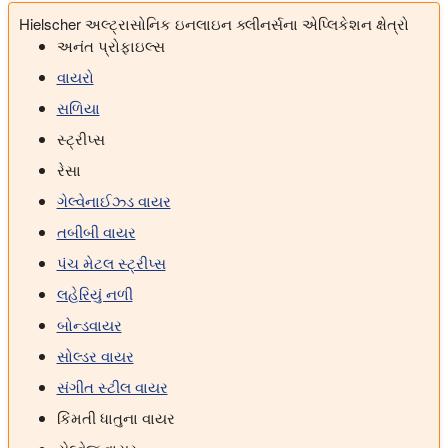
Hielscher અલ્ટ્રાસોનિક ઇનલાઇન ક્લીનર્સના એપ્લિકેશન ક્ષેત્રો
અનંત પ્રોફાઇલ્સ
વાયરો
સળિયા
સ્ટ્રીપ્સ
રેસા
ગેલ્વેનાઈઝ્ડ વાયર
તબીબી વાયર
પંચ મેટલ સ્ટ્રીપ્સ
લહેરિયું નળી
બોન્ડવાયર
સોલ્ડર વાયર
સંગીત સ્ટીલ વાયર
કિંમતી ધાતુના વાયર