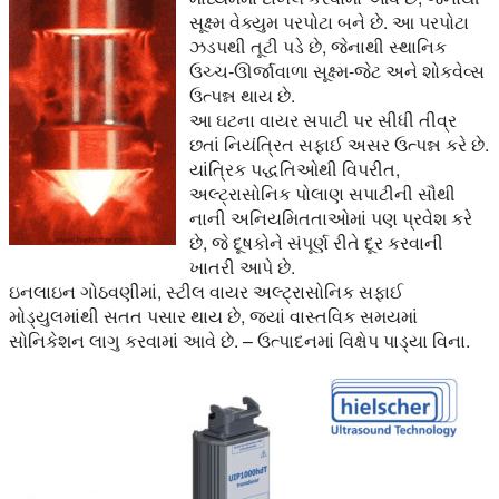
સૂક્ષ્મ વેક્યુમ પરપોટા બને છે. આ પરપોટા
ઝડપથી તૂટી પડે છે, જેનાથી સ્થાનિક
ઉચ્ચ-ઊર્જાવાળા સૂક્ષ્મ-જેટ અને શોકવેવ્સ
ઉત્પન્ન થાય છે.
આ ઘટના વાયર સપાટી પર સીધી તીવ્ર
છતાં નિયંત્રિત સફાઈ અસર ઉત્પન્ન કરે છે.
યાંત્રિક પદ્ધતિઓથી વિપરીત,
અલ્ટ્રાસોનિક પોલાણ સપાટીની સૌથી
નાની અનિયમિતતાઓમાં પણ પ્રવેશ કરે
છે, જે દૂષકોને સંપૂર્ણ રીતે દૂર કરવાની
ખાતરી આપે છે.
ઇનલાઇન ગોઠવણીમાં, સ્ટીલ વાયર અલ્ટ્રાસોનિક સફાઈ
મોડ્યુલમાંથી સતત પસાર થાય છે, જ્યાં વાસ્તવિક સમયમાં
સોનિકેશન લાગુ કરવામાં આવે છે. – ઉત્પાદનમાં વિક્ષેપ પાડ્યા વિના.