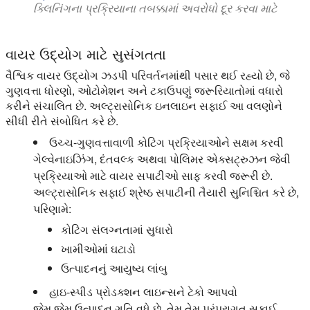
ક્લિનિંગના પ્રક્રિયાના તબક્કામાં અવરોધો દૂર કરવા માટે
વાયર ઉદ્યોગ માટે સુસંગતતા
વૈશ્વિક વાયર ઉદ્યોગ ઝડપી પરિવર્તનમાંથી પસાર થઈ રહ્યો છે, જે
ગુણવત્તા ધોરણો, ઓટોમેશન અને ટકાઉપણું જરૂરિયાતોમાં વધારો
કરીને સંચાલિત છે. અલ્ટ્રાસોનિક ઇનલાઇન સફાઈ આ વલણોને
સીધી રીતે સંબોધિત કરે છે.
ઉચ્ચ-ગુણવત્તાવાળી કોટિંગ પ્રક્રિયાઓને સક્ષમ કરવી
ગેલ્વેનાઇઝિંગ, દંતવલ્ક અથવા પોલિમર એક્સટ્રુઝન જેવી
પ્રક્રિયાઓ માટે વાયર સપાટીઓ સાફ કરવી જરૂરી છે.
અલ્ટ્રાસોનિક સફાઈ શ્રેષ્ઠ સપાટીની તૈયારી સુનિશ્ચિત કરે છે,
પરિણામે:
કોટિંગ સંલગ્નતામાં સુધારો
ખામીઓમાં ઘટાડો
ઉત્પાદનનું આયુષ્ય લાંબુ
હાઇ-સ્પીડ પ્રોડક્શન લાઇન્સને ટેકો આપવો
જેમ જેમ ઉત્પાદન ગતિ વધે છે, તેમ તેમ પરંપરાગત સફાઈ