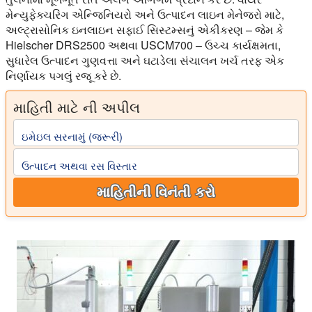
મેન્યુફેક્ચરિંગ એન્જિનિયરો અને ઉત્પાદન લાઇન મેનેજરો માટે,
અલ્ટ્રાસોનિક ઇનલાઇન સફાઈ સિસ્ટમ્સનું એકીકરણ – જેમ કે
Hielscher DRS2500 અથવા USCM700 – ઉચ્ચ કાર્યક્ષમતા,
સુધારેલ ઉત્પાદન ગુણવત્તા અને ઘટાડેલા સંચાલન ખર્ચ તરફ એક
નિર્ણાયક પગલું રજૂ કરે છે.
માહિતી માટે ની અપીલ
ઇમેઇલ સરનામું (જરૂરી)
ઉત્પાદન અથવા રસ વિસ્તાર
માહિતીની વિનંતી કરો