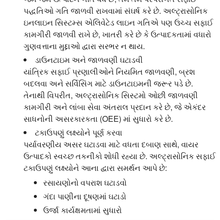
પદ્ધતિઓ ગતિ જાળવી રાખવામાં સંઘર્ષ કરે છે. અલ્ટ્રાસોનિક
ઇનલાઇન સિસ્ટમ્સ એલિવેટેડ લાઇન ગતિએ પણ ઉચ્ચ સફાઈ
કામગીરી જાળવી રાખે છે, ખાતરી કરે છે કે ઉત્પાદકતામાં વધારો
ગુણવત્તાના મુદ્દાઓ દ્વારા સરભર ન થાય.
ડાઉનટાઇમ અને જાળવણી ઘટાડવી
યાંત્રિક સફાઈ પ્રણાલીઓને નિયમિત જાળવણી, બ્રશ
બદલવા અને સર્વિસિંગ માટે ડાઉનટાઇમની જરૂર પડે છે.
તેનાથી વિપરીત, અલ્ટ્રાસોનિક સિસ્ટમો ઓછી જાળવણી
કામગીરી અને લાંબા સેવા અંતરાલ પ્રદાન કરે છે, જે એકંદર
સાધનોની અસરકારકતા (OEE) માં સુધારો કરે છે.
ટકાઉપણું લક્ષ્યોને પૂર્ણ કરવા
પર્યાવરણીય અસર ઘટાડવા માટે વધતા દબાણ સાથે, વાયર
ઉત્પાદકો સ્વચ્છ તકનીકો શોધી રહ્યા છે. અલ્ટ્રાસોનિક સફાઈ
ટકાઉપણું લક્ષ્યોને આના દ્વારા સમર્થન આપે છે:
રસાયણોનો વપરાશ ઘટાડવો
ગંદા પાણીના દૂષણમાં ઘટાડો
ઉર્જા કાર્યક્ષમતામાં સુધારો