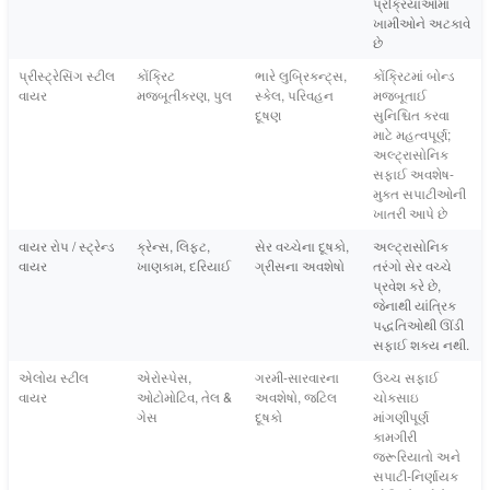
પ્રક્રિયાઓમાં
ખામીઓને અટકાવે
છે
પ્રીસ્ટ્રેસિંગ સ્ટીલ
કોંક્રિટ
ભારે લુબ્રિકન્ટ્સ,
કોંક્રિટમાં બોન્ડ
વાયર
મજબૂતીકરણ, પુલ
સ્કેલ, પરિવહન
મજબૂતાઈ
દૂષણ
સુનિશ્ચિત કરવા
માટે મહત્વપૂર્ણ;
અલ્ટ્રાસોનિક
સફાઈ અવશેષ-
મુક્ત સપાટીઓની
ખાતરી આપે છે
વાયર રોપ / સ્ટ્રેન્ડ
ક્રેન્સ, લિફ્ટ,
સેર વચ્ચેના દૂષકો,
અલ્ટ્રાસોનિક
વાયર
ખાણકામ, દરિયાઈ
ગ્રીસના અવશેષો
તરંગો સેર વચ્ચે
પ્રવેશ કરે છે,
જેનાથી યાંત્રિક
પદ્ધતિઓથી ઊંડી
સફાઈ શક્ય નથી.
એલોય સ્ટીલ
એરોસ્પેસ,
ગરમી-સારવારના
ઉચ્ચ સફાઈ
વાયર
ઓટોમોટિવ, તેલ &
અવશેષો, જટિલ
ચોકસાઇ
ગેસ
દૂષકો
માંગણીપૂર્ણ
કામગીરી
જરૂરિયાતો અને
સપાટી-નિર્ણાયક