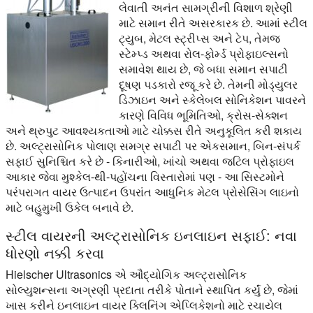
લેવાતી અનંત સામગ્રીની વિશાળ શ્રેણી
માટે સમાન રીતે અસરકારક છે. આમાં સ્ટીલ
ટ્યુબ, મેટલ સ્ટ્રીપ્સ અને ટેપ, તેમજ
સ્ટેમ્પ્ડ અથવા રોલ-ફોર્મ્ડ પ્રોફાઇલ્સનો
સમાવેશ થાય છે, જે બધા સમાન સપાટી
દૂષણ પડકારો રજૂ કરે છે. તેમની મોડ્યુલર
ડિઝાઇન અને સ્કેલેબલ સોનિકેશન પાવરને
કારણે વિવિધ ભૂમિતિઓ, ક્રોસ-સેક્શન
અને થ્રુપુટ આવશ્યકતાઓ માટે ચોક્કસ રીતે અનુકૂલિત કરી શકાય
છે. અલ્ટ્રાસોનિક પોલાણ સમગ્ર સપાટી પર એકસમાન, બિન-સંપર્ક
સફાઈ સુનિશ્ચિત કરે છે - કિનારીઓ, ખાંચો અથવા જટિલ પ્રોફાઇલ
આકાર જેવા મુશ્કેલ-થી-પહોંચના વિસ્તારોમાં પણ - આ સિસ્ટમોને
પરંપરાગત વાયર ઉત્પાદન ઉપરાંત આધુનિક મેટલ પ્રોસેસિંગ લાઇનો
માટે બહુમુખી ઉકેલ બનાવે છે.
સ્ટીલ વાયરની અલ્ટ્રાસોનિક ઇનલાઇન સફાઈ: નવા
ધોરણો નક્કી કરવા
Hielscher Ultrasonics એ ઔદ્યોગિક અલ્ટ્રાસોનિક
સોલ્યુશન્સના અગ્રણી પ્રદાતા તરીકે પોતાને સ્થાપિત કર્યું છે, જેમાં
ખાસ કરીને ઇનલાઇન વાયર ક્લિનિંગ એપ્લિકેશનો માટે રચાયેલ