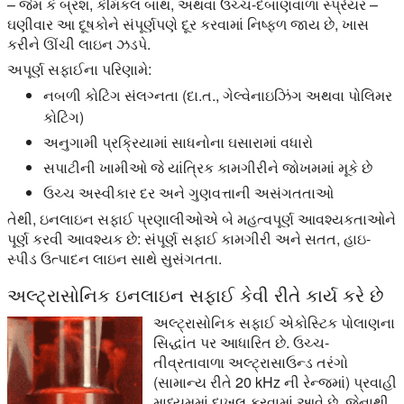
– જેમ કે બ્રશ, કેમિકલ બાથ, અથવા ઉચ્ચ-દબાણવાળા સ્પ્રેયર –
ઘણીવાર આ દૂષકોને સંપૂર્ણપણે દૂર કરવામાં નિષ્ફળ જાય છે, ખાસ
કરીને ઊંચી લાઇન ઝડપે.
અપૂર્ણ સફાઈના પરિણામે:
નબળી કોટિંગ સંલગ્નતા (દા.ત., ગેલ્વેનાઇઝિંગ અથવા પોલિમર
કોટિંગ)
અનુગામી પ્રક્રિયામાં સાધનોના ઘસારામાં વધારો
સપાટીની ખામીઓ જે યાંત્રિક કામગીરીને જોખમમાં મૂકે છે
ઉચ્ચ અસ્વીકાર દર અને ગુણવત્તાની અસંગતતાઓ
તેથી, ઇનલાઇન સફાઈ પ્રણાલીઓએ બે મહત્વપૂર્ણ આવશ્યકતાઓને
પૂર્ણ કરવી આવશ્યક છે: સંપૂર્ણ સફાઈ કામગીરી અને સતત, હાઇ-
સ્પીડ ઉત્પાદન લાઇન સાથે સુસંગતતા.
અલ્ટ્રાસોનિક ઇનલાઇન સફાઈ કેવી રીતે કાર્ય કરે છે
અલ્ટ્રાસોનિક સફાઈ એકોસ્ટિક પોલાણના
સિદ્ધાંત પર આધારિત છે. ઉચ્ચ-
તીવ્રતાવાળા અલ્ટ્રાસાઉન્ડ તરંગો
(સામાન્ય રીતે 20 kHz ની રેન્જમાં) પ્રવાહી
માધ્યમમાં દાખલ કરવામાં આવે છે, જેનાથી