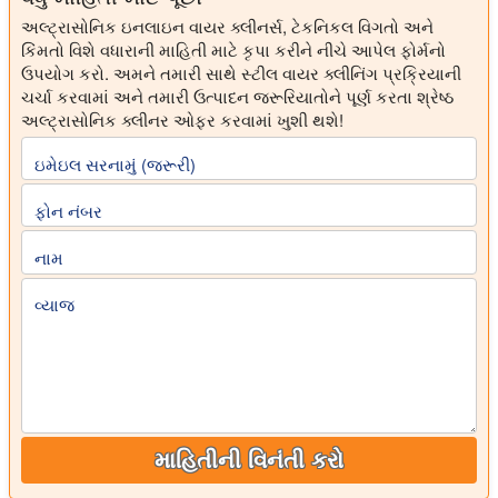
અલ્ટ્રાસોનિક ઇનલાઇન વાયર ક્લીનર્સ, ટેકનિકલ વિગતો અને
કિંમતો વિશે વધારાની માહિતી માટે કૃપા કરીને નીચે આપેલ ફોર્મનો
ઉપયોગ કરો. અમને તમારી સાથે સ્ટીલ વાયર ક્લીનિંગ પ્રક્રિયાની
ચર્ચા કરવામાં અને તમારી ઉત્પાદન જરૂરિયાતોને પૂર્ણ કરતા શ્રેષ્ઠ
અલ્ટ્રાસોનિક ક્લીનર ઓફર કરવામાં ખુશી થશે!
ઇમેઇલ સરનામું (જરૂરી)
ફોન નંબર
નામ
વ્યાજ
માહિતીની વિનંતી કરો