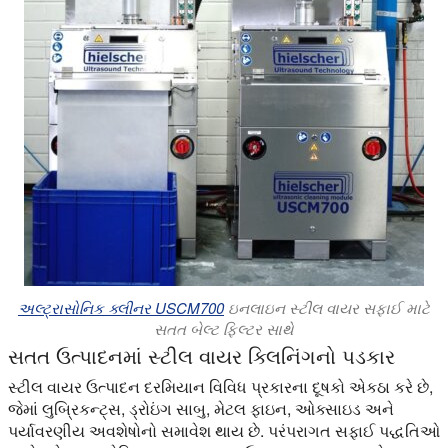
અલ્ટ્રાસોનિક ક્લીનર USCM700
ઇનલાઇન સ્ટીલ વાયર સફાઈ માટે
સતત બેલ્ટ ફિલ્ટર સાથે
સતત ઉત્પાદનમાં સ્ટીલ વાયર ક્લિનિંગનો પડકાર
સ્ટીલ વાયર ઉત્પાદન દરમિયાન વિવિધ પ્રકારના દૂષકો એકઠા કરે છે,
જેમાં લુબ્રિકન્ટ્સ, ડ્રોઇંગ સાબુ, મેટલ ફાઇન, ઓક્સાઇડ અને
પર્યાવરણીય અવશેષોનો સમાવેશ થાય છે. પરંપરાગત સફાઈ પદ્ધતિઓ