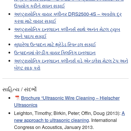
ઉપયોગ કરીને સઘન સફાઈ
અલ્ટ્રાસોનિક વાયર ક્લીનર DRS2500-4S – અવરોધ દૂર
કરવા માટે વાયર સફાઈ
અલ્ટ્રાસોનિક ઇનલાઇન ક્લીનર્સ સાથે અનંત મેટલ ટ્યુબ
અને પાઇપ સફાઈ
સુધારેલા ઉત્પાદન માટે થ્રેડેડ સ્પિન્ડલ સફાઈ
ઉત્પાદનમાં વેલ્ડીંગ વાયર ક્લિનિંગ ઇનલાઇન
અલ્ટ્રાસોનિક ઇનલાઇન ક્લીનર્સ વડે એન્ડલેસ મેટલ ટેપ અને
બેલ્ટ સાફ કરો
સાહિત્ય / સંદર્ભો
Brochure “Ultrasonic Wire Cleaning – Hielscher
Ultrasonics
Leighton, Timothy; Birkin, Peter; Offin, Doug (2013):
A
new approach to ultrasonic cleaning
. International
Congress on Acoustics, January 2013.