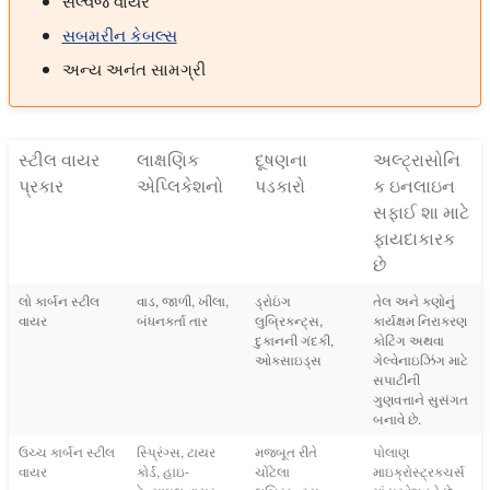
સેલ્વેજ વાયર
સબમરીન કેબલ્સ
અન્ય અનંત સામગ્રી
સ્ટીલ વાયર
લાક્ષણિક
દૂષણના
અલ્ટ્રાસોનિ
પ્રકાર
એપ્લિકેશનો
પડકારો
ક ઇનલાઇન
સફાઈ શા માટે
ફાયદાકારક
છે
લો કાર્બન સ્ટીલ
વાડ, જાળી, ખીલા,
ડ્રોઇંગ
તેલ અને કણોનું
વાયર
બંધનકર્તા તાર
લુબ્રિકન્ટ્સ,
કાર્યક્ષમ નિરાકરણ
દુકાનની ગંદકી,
કોટિંગ અથવા
ઓક્સાઇડ્સ
ગેલ્વેનાઇઝિંગ માટે
સપાટીની
ગુણવત્તાને સુસંગત
બનાવે છે.
ઉચ્ચ કાર્બન સ્ટીલ
સ્પ્રિંગ્સ, ટાયર
મજબૂત રીતે
પોલાણ
વાયર
કોર્ડ, હાઇ-
ચોંટેલા
માઇક્રોસ્ટ્રક્ચર્સ