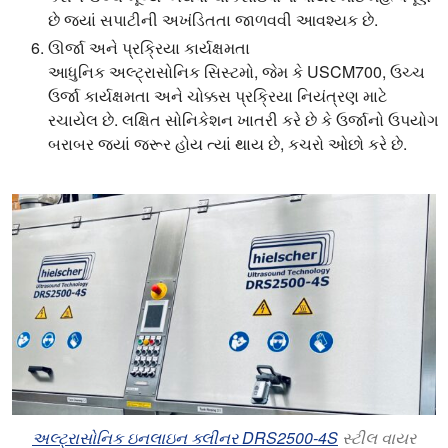
છે જ્યાં સપાટીની અખંડિતતા જાળવવી આવશ્યક છે.
ઊર્જા અને પ્રક્રિયા કાર્યક્ષમતા
આધુનિક અલ્ટ્રાસોનિક સિસ્ટમો, જેમ કે USCM700, ઉચ્ચ
ઉર્જા કાર્યક્ષમતા અને ચોક્કસ પ્રક્રિયા નિયંત્રણ માટે
રચાયેલ છે. લક્ષિત સોનિકેશન ખાતરી કરે છે કે ઉર્જાનો ઉપયોગ
બરાબર જ્યાં જરૂર હોય ત્યાં થાય છે, કચરો ઓછો કરે છે.
અલ્ટ્રાસોનિક ઇનલાઇન ક્લીનર DRS2500-4S
સ્ટીલ વાયર