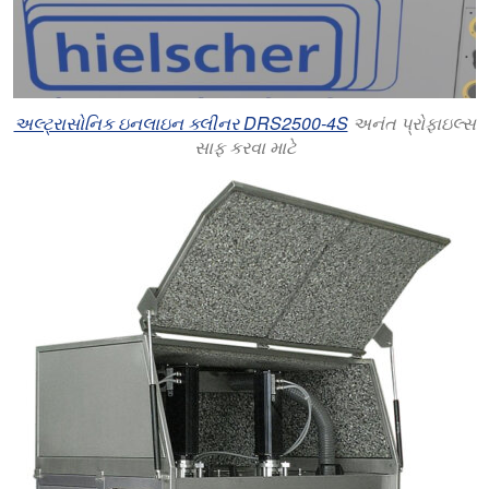
અલ્ટ્રાસોનિક ઇનલાઇન ક્લીનર DRS2500-4S
અનંત પ્રોફાઇલ્સ
સાફ કરવા માટે