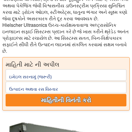
અથવા પેકેજિંગ જેવી વિશ્વસનીય ડાઉનસ્ટ્રીમ પ્રક્રિયા સુનિશ્ચિત
કરવા માટે ડ્રોઇંગ ઓઇલ, સ્ટીઅરેટ્સ, ધાતુના ભંગાર અને સૂક્ષ્મ કણો
જેવા દૂષકોને અસરકારક રીતે દૂર કરવા આવશ્યક છે.
Hielscher Ultrasonics ઉચ્ચ-કાર્યક્ષમતાવાળા અલ્ટ્રાસોનિક
ઇનલાઇન સફાઈ સિસ્ટમ્સ પ્રદાન કરે છે જે ખાસ કરીને થ્રેડેડ અનંત
પ્રોફાઇલ્સ માટે રચાયેલ છે. આ સિસ્ટમ્સ સતત, બિન-વિક્ષેપકારક
સફાઈને સીધી રીતે ઉત્પાદન લાઇનમાં સંકલિત કરવામાં સક્ષમ બનાવે
છે.
માહિતી માટે ની અપીલ
ઇમેઇલ સરનામું (જરૂરી)
ઉત્પાદન અથવા રસ વિસ્તાર
માહિતીની વિનંતી કરો