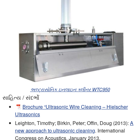
અલ્ટ્રાસોનિક ઇનલાઇન ક્લીનર WTC950
સાહિત્ય / સંદર્ભો
Brochure “Ultrasonic Wire Cleaning – Hielscher
Ultrasonics
Leighton, Timothy; Birkin, Peter; Offin, Doug (2013):
A
new approach to ultrasonic cleaning
. International
Congress on Acoustics, January 2013.