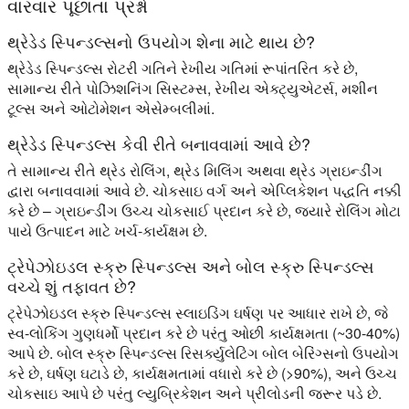
વારંવાર પૂછાતા પ્રશ્નો
થ્રેડેડ સ્પિન્ડલ્સનો ઉપયોગ શેના માટે થાય છે?
થ્રેડેડ સ્પિન્ડલ્સ રોટરી ગતિને રેખીય ગતિમાં રૂપાંતરિત કરે છે,
સામાન્ય રીતે પોઝિશનિંગ સિસ્ટમ્સ, રેખીય એક્ટ્યુએટર્સ, મશીન
ટૂલ્સ અને ઓટોમેશન એસેમ્બલીમાં.
થ્રેડેડ સ્પિન્ડલ્સ કેવી રીતે બનાવવામાં આવે છે?
તે સામાન્ય રીતે થ્રેડ રોલિંગ, થ્રેડ મિલિંગ અથવા થ્રેડ ગ્રાઇન્ડીંગ
દ્વારા બનાવવામાં આવે છે. ચોકસાઇ વર્ગ અને એપ્લિકેશન પદ્ધતિ નક્કી
કરે છે – ગ્રાઇન્ડીંગ ઉચ્ચ ચોકસાઈ પ્રદાન કરે છે, જ્યારે રોલિંગ મોટા
પાયે ઉત્પાદન માટે ખર્ચ-કાર્યક્ષમ છે.
ટ્રેપેઝોઇડલ સ્ક્રુ સ્પિન્ડલ્સ અને બોલ સ્ક્રુ સ્પિન્ડલ્સ
વચ્ચે શું તફાવત છે?
ટ્રેપેઝોઇડલ સ્ક્રુ સ્પિન્ડલ્સ સ્લાઇડિંગ ઘર્ષણ પર આધાર રાખે છે, જે
સ્વ-લોકિંગ ગુણધર્મો પ્રદાન કરે છે પરંતુ ઓછી કાર્યક્ષમતા (~30-40%)
આપે છે. બોલ સ્ક્રુ સ્પિન્ડલ્સ રિસર્ક્યુલેટિંગ બોલ બેરિંગ્સનો ઉપયોગ
કરે છે, ઘર્ષણ ઘટાડે છે, કાર્યક્ષમતામાં વધારો કરે છે (>90%), અને ઉચ્ચ
ચોકસાઇ આપે છે પરંતુ લ્યુબ્રિકેશન અને પ્રીલોડની જરૂર પડે છે.