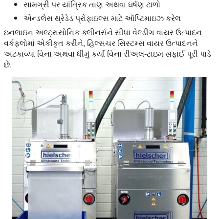
સામગ્રી પર યાંત્રિક તાણ અથવા ઘર્ષણ ટાળો
એન્ડલેસ થ્રેડેડ પ્રોફાઇલ્સ માટે ઑપ્ટિમાઇઝ કરેલ
ઇનલાઇન અલ્ટ્રાસોનિક ક્લીનર્સને સીધા વેલ્ડીંગ વાયર ઉત્પાદન
વર્કફ્લોમાં એકીકૃત કરીને, હિલ્સચર સિસ્ટમ્સ વાયર ઉત્પાદનને
અટકાવ્યા વિના અથવા ધીમું કર્યા વિના રીઅલ-ટાઇમ સફાઈ પૂરી પાડે
છે.