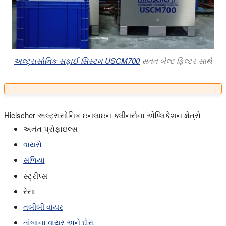
અલ્ટ્રાસોનિક સફાઈ સિસ્ટમ USCM700
સતત બેલ્ટ ફિલ્ટર સાથે
Hielscher અલ્ટ્રાસોનિક ઇનલાઇન ક્લીનર્સના એપ્લિકેશન ક્ષેત્રો
અનંત પ્રોફાઇલ્સ
વાયરો
સળિયા
સ્ટ્રીપ્સ
રેસા
તબીબી વાયર
તાંબાના વાયર અને દોરા