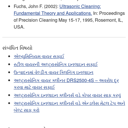
Fuchs, John F. (2002):
Ultrasonic Cleaning:
Fundamental Theory and Applications.
In: Proceedings
of Precision Cleaning May 15-17, 1995, Rosemont, IL,
USA.
સંબંધિત વિષયો
એલ્યુમિનિયમ વાયર સફાઈ
સ્ટીલ વાયરની અલ્ટ્રાસોનિક ઇનલાઇન સફાઈ
ઉત્પાદનમાં વેલ્ડીંગ વાયર ક્લિનિંગ ઇનલાઇન
અલ્ટ્રાસોનિક વાયર ક્લીનર DRS2500-4S – અવરોધ દૂર
કરવા માટે વાયર સફાઈ
અલ્ટ્રાસોનિક ઇનલાઇન ક્લીનર્સ વડે કોપર વાયર સાફ કરવું
અલ્ટ્રાસોનિક ઇનલાઇન ક્લીનર્સ વડે એન્ડલેસ મેટલ ટેપ અને
બેલ્ટ સાફ કરો