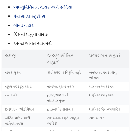
એલ્યુમિનિયમ વાયર અને સળિયા
પંચ મેટલ સ્ટ્રીપ્સ
બોન્ડ વાયર
કિંમતી ધાતુના વાયર
અન્ય અનંત સામગ્રી
લક્ષણ
અલ્ટ્રાસોનિક
પરંપરાગત સફાઈ
સફાઈ
સંપર્ક-મુક્ત
કોઈ ઘર્ષણ કે વિકૃતિ નહીં
બ્રશ/વાઇપર સાથેનું
જોખમ
સૂક્ષ્મ કણો દૂર કરવા
સબમાઇક્રોન-સ્કેલ
ઘણીવાર આક્રમક
રસાયણો
હળવું અથવા તો
ઘણીવાર આક્રમક
રસાયણમુક્ત
ઇનલાઇન ઓટોમેશન
હાઇ-સ્પીડ સુસંગત
ઘણીવાર બેચ-આધારિત
કોટિંગ માટે સપાટી
સંલગ્નતાને પ્રોત્સાહન
ચલ અસર
સક્રિયકરણ
આપે છે