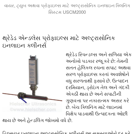
વાયર, ટ્યુબ અથવા પ્રોફાઇલ્સ માટે અલ્ટ્રાસોનિક ઇનલાઇન ક્લિનિંગ
સિસ્ટમ USCM2000
આ વિડિઓમાં અલ્ટ્રાસોનિક ઇનલાઇન ક્લિનિંગ સિસ્ટમ USCM2000 રજૂ કર
થ્રેડેડ એન્ડલેસ પ્રોફાઇલ્સ માટે અલ્ટ્રાસોનિક
ઇનલાઇન ક્લીનર્સ
થ્રેડેડ સ્પિન્ડલ્સ અને સળિયા એક
અનોખો પડકાર રજૂ કરે છે: તેમની
સતત હેલિકલ રચના સપાટ અથવા
સરળ પ્રોફાઇલ્સ કરતાં અવશેષોને
વધુ સરળતાથી ફસાવે છે. ઉત્પાદન
દરમિયાન, ડ્રોઇંગ તેલ અને ગંદકી
એકઠી થાય છે અને સપાટીની
ગુણવત્તા પર નકારાત્મક અસર કરે
છે. બેચ ક્લિનિંગ માટે લાઇનમાં
વિક્ષેપ પાડવાથી ઉત્પાદકતા ઓછી
થાય છે અને હેન્ડલિંગ જોખમો વધે છે.
હિલ્સચર ઇનલાઇન અલ્ટ્રાસોનિક ક્લીનર્સ આ સમસ્યાઓને દૂર કરે