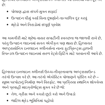
છે:
પોલાણ દ્વારા સંપર્ક-મુક્ત સફાઈ
ઉત્પાદન ધીમું કર્યા વિના દૂષણોને તાત્કાલિક દૂર કરવું
થ્રેડો અને તિરાડોમાં સંપૂર્ણ પ્રવેશ
આ કામગીરી માટે શ્રેષ્ઠ વાયર સપાટીની સ્વચ્છતા જ જાળવી રાખે છે,
પરંતુ ઉત્પાદન લાઇનમાં સતત એકીકૃત પણ થાય છે. હિલ્સચર
અલ્ટ્રાસોનિક ઇનલાઇન ક્લીનર્સના નાના ફૂટપ્રિન્ટ્સ હાલની
સ્પિન્ડલ ઉત્પાદન લાઇનમાં સરળ રેટ્રો-ફિટિંગ માટે પરવાનગી આપે છે.
હિલ્સચર ઇનલાઇન ક્લીનર્સ ઉચ્ચ-તીવ્રતાવાળા અલ્ટ્રાસાઉન્ડ
તરંગો ઉત્પન્ન કરે છે. આ તરંગો એકોસ્ટિક પોલાણને પ્રેરિત કરે છે –
સૂક્ષ્મ પરપોટાનું નિર્માણ અને વિસ્ફોટ. આ પ્રક્રિયા સ્થાનિક શોકવેવ્સ
અને પ્રવાહી માઇક્રોજેટ્સ મુક્ત કરે છે જે:
તેલ, ગ્રીસ અને કચરો છૂટો કરો અને ઉપાડો
જટિલ થ્રેડ ભૂમિતિમાં પહોંચો