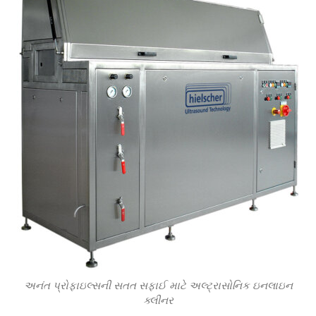
અનંત પ્રોફાઇલ્સની સતત સફાઈ માટે અલ્ટ્રાસોનિક ઇનલાઇન
ક્લીનર