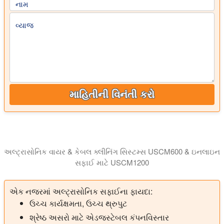
નામ
વ્યાજ
માહિતીની વિનંતી કરો
અલ્ટ્રાસોનિક વાયર & કેબલ ક્લીનિંગ સિસ્ટમ્સ USCM600 & ઇનલાઇન
સફાઈ માટે USCM1200
ઉત્પાદન પ્રક્રિયામાં વાયર અને કેબલ્સની ઇનલાઇન સફાઈ માટે અલ્ટ
એક નજરમાં અલ્ટ્રાસોનિક સફાઈના ફાયદા:
ઉચ્ચ કાર્યક્ષમતા, ઉચ્ચ થ્રુપુટ
શ્રેષ્ઠ અસરો માટે એડજસ્ટેબલ કંપનવિસ્તાર