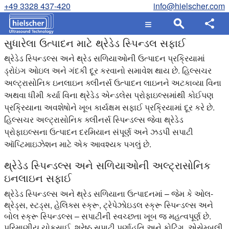
+49 3328 437-420
info@hielscher.com
સુધારેલા ઉત્પાદન માટે થ્રેડેડ સ્પિન્ડલ સફાઈ
થ્રેડેડ સ્પિન્ડલ્સ અને થ્રેડ સળિયાઓની ઉત્પાદન પ્રક્રિયામાં
ડ્રોઇંગ ઓઇલ અને ગંદકી દૂર કરવાનો સમાવેશ થાય છે. હિલ્સચર
અલ્ટ્રાસોનિક ઇનલાઇન ક્લીનર્સ ઉત્પાદન લાઇનને અટકાવ્યા વિના
અથવા ધીમી કર્યા વિના થ્રેડેડ એન્ડલેસ પ્રોફાઇલ્સમાંથી કોઈપણ
પ્રક્રિયાના અવશેષોને ખૂબ કાર્યક્ષમ સફાઈ પ્રક્રિયામાં દૂર કરે છે.
હિલ્સચર અલ્ટ્રાસોનિક ક્લીનર્સ સ્પિન્ડલ્સ જેવા થ્રેડેડ
પ્રોફાઇલ્સના ઉત્પાદન દરમિયાન સંપૂર્ણ અને ઝડપી સપાટી
ઑપ્ટિમાઇઝેશન માટે એક આવશ્યક પગલું છે.
થ્રેડેડ સ્પિન્ડલ્સ અને સળિયાઓની અલ્ટ્રાસોનિક
ઇનલાઇન સફાઈ
થ્રેડેડ સ્પિન્ડલ્સ અને થ્રેડ સળિયાના ઉત્પાદનમાં – જેમ કે ઓલ-
થ્રેડ્સ, સ્ટડ્સ, હેલિક્સ સ્ક્રૂ, ટ્રેપેઝોઇડલ સ્ક્રૂ સ્પિન્ડલ્સ અને
બોલ સ્ક્રૂ સ્પિન્ડલ્સ – સપાટીની સ્વચ્છતા ખૂબ જ મહત્વપૂર્ણ છે.
પરિમાણીય ચોકસાઈ, શ્રેષ્ઠ સપાટી પૂર્ણાહુતિ અને કોટિંગ, એસેમ્બલી