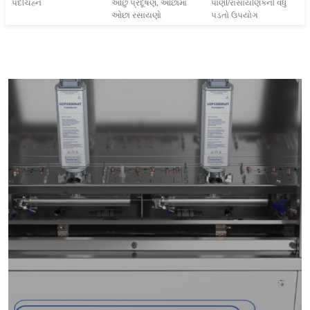
પદચિહ્ન
ઓછું પ્રદૂષણ, ઓછામાં
પાણી/રાસાયણિકનો વધુ
ઓછા રસાયણો
પડતો ઉપયોગ