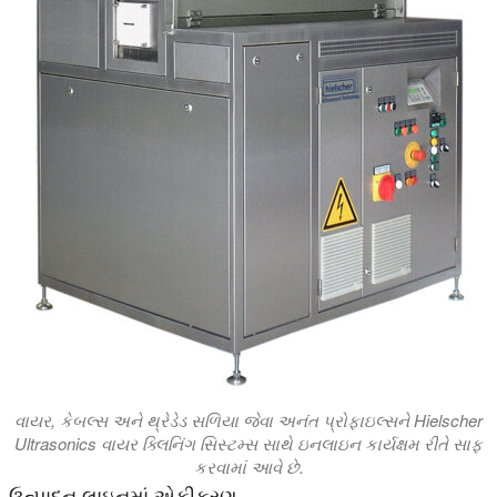
વાયર, કેબલ્સ અને થ્રેડેડ સળિયા જેવા અનંત પ્રોફાઇલ્સને Hielscher
Ultrasonics વાયર ક્લિનિંગ સિસ્ટમ્સ સાથે ઇનલાઇન કાર્યક્ષમ રીતે સાફ
કરવામાં આવે છે.
ઉત્પાદન લાઇનમાં એકીકરણ