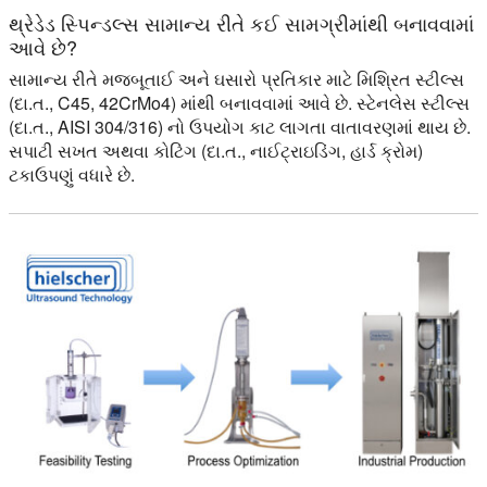
થ્રેડેડ સ્પિન્ડલ્સ સામાન્ય રીતે કઈ સામગ્રીમાંથી બનાવવામાં
આવે છે?
સામાન્ય રીતે મજબૂતાઈ અને ઘસારો પ્રતિકાર માટે મિશ્રિત સ્ટીલ્સ
(દા.ત., C45, 42CrMo4) માંથી બનાવવામાં આવે છે. સ્ટેનલેસ સ્ટીલ્સ
(દા.ત., AISI 304/316) નો ઉપયોગ કાટ લાગતા વાતાવરણમાં થાય છે.
સપાટી સખત અથવા કોટિંગ (દા.ત., નાઈટ્રાઇડિંગ, હાર્ડ ક્રોમ)
ટકાઉપણું વધારે છે.