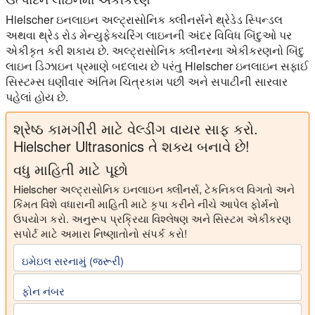
Hielscher ઇનલાઇન અલ્ટ્રાસોનિક ક્લીનર્સને થ્રેડેડ સ્પિન્ડલ
અથવા થ્રેડ રોડ મેન્યુફેક્ચરિંગ લાઇનની અંદર વિવિધ બિંદુઓ પર
એકીકૃત કરી શકાય છે. અલ્ટ્રાસોનિક ક્લીનરના એકીકરણનો બિંદુ
લાઇન ડિઝાઇન પ્રમાણે બદલાય છે પરંતુ Hielscher ઇનલાઇન સફાઈ
સિસ્ટમ્સ ઘણીવાર અંતિમ ચિત્રકામ પછી અને સપાટીની સારવાર
પહેલાં હોય છે.
શ્રેષ્ઠ કામગીરી માટે વેલ્ડીંગ વાયર સાફ કરો.
Hielscher Ultrasonics તે શક્ય બનાવે છે!
વધુ માહિતી માટે પૂછો
Hielscher અલ્ટ્રાસોનિક ઇનલાઇન ક્લીનર્સ, ટેકનિકલ વિગતો અને
કિંમત વિશે વધારાની માહિતી માટે કૃપા કરીને નીચે આપેલ ફોર્મનો
ઉપયોગ કરો. અનુરૂપ પ્રક્રિયા વિશ્લેષણ અને સિસ્ટમ એકીકરણ
સપોર્ટ માટે અમારા નિષ્ણાતોનો સંપર્ક કરો!
ઇમેઇલ સરનામું (જરૂરી)
ફોન નંબર