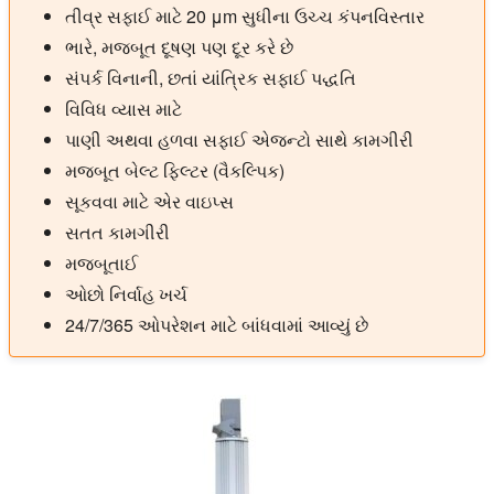
તીવ્ર સફાઈ માટે 20 μm સુધીના ઉચ્ચ કંપનવિસ્તાર
ભારે, મજબૂત દૂષણ પણ દૂર કરે છે
સંપર્ક વિનાની, છતાં યાંત્રિક સફાઈ પદ્ધતિ
વિવિધ વ્યાસ માટે
પાણી અથવા હળવા સફાઈ એજન્ટો સાથે કામગીરી
મજબૂત બેલ્ટ ફિલ્ટર (વૈકલ્પિક)
સૂકવવા માટે એર વાઇપ્સ
સતત કામગીરી
મજબૂતાઈ
ઓછો નિર્વાહ ખર્ચ
24/7/365 ઓપરેશન માટે બાંધવામાં આવ્યું છે