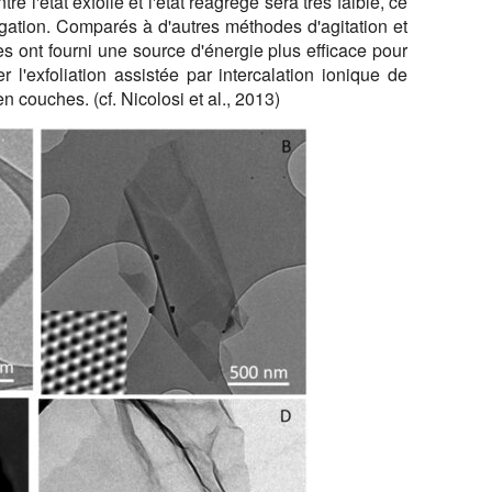
tre l'état exfolié et l'état réagrégé sera très faible, ce
égation. Comparés à d'autres méthodes d'agitation et
es ont fourni une source d'énergie plus efficace pour
r l'exfoliation assistée par intercalation ionique de
 couches. (cf. Nicolosi et al., 2013)