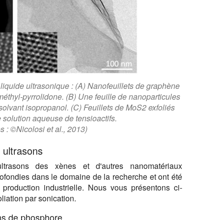
liquide ultrasonique : (A) Nanofeuillets de graphène
méthyl-pyrrolidone. (B) Une feuille de nanoparticules
solvant isopropanol. (C) Feuillets de MoS2 exfoliés
 solution aqueuse de tensioactifs.
s : ©Nicolosi et al., 2013)
r ultrasons
 ultrasons des xènes et d'autres nanomatériaux
rofondies dans le domaine de la recherche et ont été
production industrielle. Nous vous présentons ci-
liation par sonication.
ons de phosphore