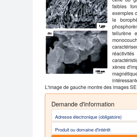
faibles f
exemples d
le boroph
phosphorèn
tellurène 
monocouc
caractéris
réactivi
caractéris
xènes d'imp
magnétiques
intéressan
L'image de gauche montre des images SEM
Demande d'information
Adresse électronique (obligatoire)
Produit ou domaine d'intérêt