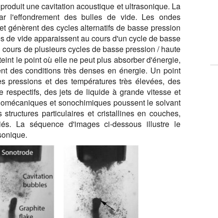
produit une cavitation acoustique et ultrasonique. La
 par l'effondrement des bulles de vide. Les ondes
et génèrent des cycles alternatifs de basse pression
es de vide apparaissent au cours d'un cycle de basse
u cours de plusieurs cycles de basse pression / haute
teint le point où elle ne peut plus absorber d'énergie,
nt des conditions très denses en énergie. Un point
es pressions et des températures très élevées, des
e respectifs, des jets de liquide à grande vitesse et
onomécaniques et sonochimiques poussent le solvant
structures particulaires et cristallines en couches,
liés. La séquence d'images ci-dessous illustre le
asonique.