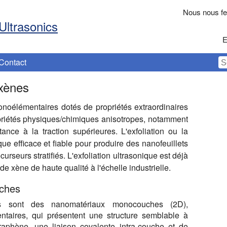
Nous nous fer
Ultrasonics
E
Contact
 xènes
oélémentaires dotés de propriétés extraordinaires
opriétés physiques/chimiques anisotropes, notamment
ance à la traction supérieures. L'exfoliation ou la
ue efficace et fiable pour produire des nanofeuillets
seurs stratifiés. L'exfoliation ultrasonique est déjà
de xène de haute qualité à l'échelle industrielle.
ches
s sont des nanomatériaux monocouches (2D),
taires, qui présentent une structure semblable à
raphène, une liaison covalente intra-couche et de