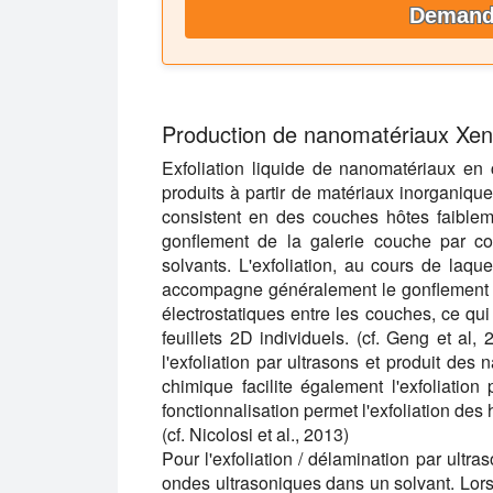
Demande
Production de nanomatériaux Xen
Exfoliation liquide de nanomatériaux en
produits à partir de matériaux inorganiques
consistent en des couches hôtes faible
gonflement de la galerie couche par cou
solvants. L'exfoliation, au cours de laque
accompagne généralement le gonflement en
électrostatiques entre les couches, ce qu
feuillets 2D individuels. (cf. Geng et al,
l'exfoliation par ultrasons et produit des
chimique facilite également l'exfoliatio
fonctionnalisation permet l'exfoliation des
(cf. Nicolosi et al., 2013)
Pour l'exfoliation / délamination par ultra
ondes ultrasoniques dans un solvant. Lor