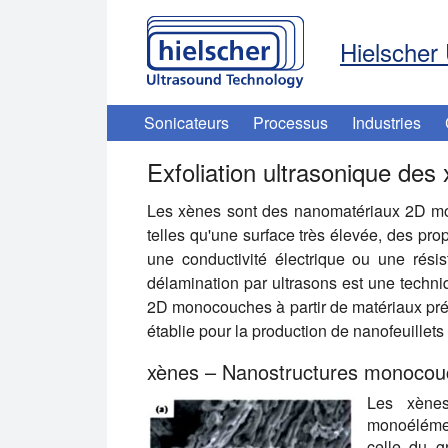
Hielscher 
Sonicateurs
Processus
Industries
Exfoliation ultrasonique des
Les xènes sont des nanomatériaux 2D mon
telles qu'une surface très élevée, des pr
une conductivité électrique ou une résist
délamination par ultrasons est une techniq
2D monocouches à partir de matériaux précur
établie pour la production de nanofeuillets 
xènes – Nanostructures monocou
Les xène
monoélémen
celle du g