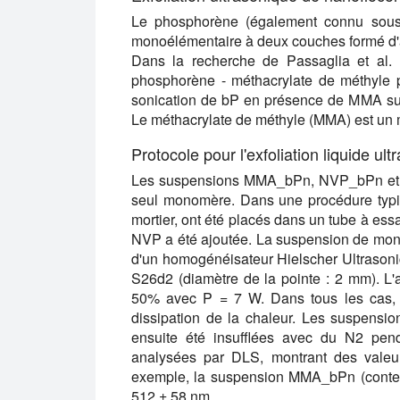
Le phosphorène (également connu sous
monoélémentaire à deux couches formé d
Dans la recherche de Passaglia et al. 
phosphorène - méthacrylate de méthyle p
sonication de bP en présence de MMA suiv
Le méthacrylate de méthyle (MMA) est un
Protocole pour l'exfoliation liquide u
Les suspensions MMA_bPn, NVP_bPn et S
seul monomère. Dans une procédure typ
mortier, ont été placés dans un tube à es
NVP a été ajoutée. La suspension de mono
d'un homogénéisateur Hielscher Ultrason
S26d2 (diamètre de la pointe : 2 mm). L'
50% avec P = 7 W. Dans tous les cas, u
dissipation de la chaleur. Les suspens
ensuite été insufflées avec du N2 pen
analysées par DLS, montrant des vale
exemple, la suspension MMA_bPn (conten
512 ± 58 nm.