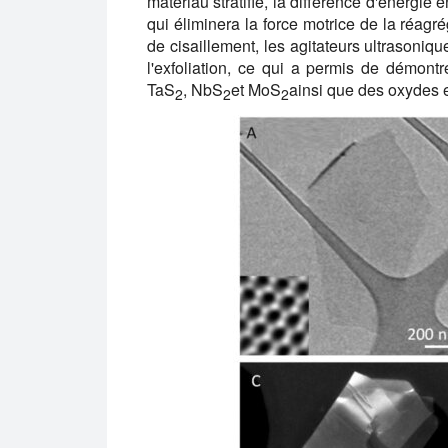
matériau stratifié, la différence d'énergie en
qui éliminera la force motrice de la réagr
de cisaillement, les agitateurs ultrasoniqu
l'exfoliation, ce qui a permis de démontre
TaS
, NbS
et MoS
ainsi que des oxydes en
2
2
2