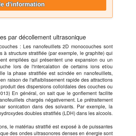
 d'information
es par décollement ultrasonique
 couches :
Les nanofeuillets 2D monocouches sont
 à structure stratifiée (par exemple, le graphite) qui
ment empilées qui présentent une expansion ou un
che lors de l'intercalation de certains ions et/ou
lle la phase stratifiée est scindée en nanofeuillets,
 raison de l'affaiblissement rapide des attractions
i produit des dispersions colloïdales des couches ou
 2013) En général, on sait que le gonflement facilite
 nanofeuillets chargés négativement. Le prétraitement
n par sonication dans des solvants. Par exemple, la
 hydroxydes doubles stratifiés (LDH) dans les alcools.
sons, le matériau stratifié est exposé à de puissantes
sque des ondes ultrasonores denses en énergie sont