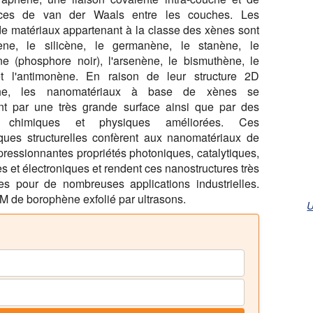
orces de van der Waals entre les couches. Les
e matériaux appartenant à la classe des xènes sont
ène, le silicène, le germanène, le stanène, le
e (phosphore noir), l'arsenène, le bismuthène, le
et l'antimonène. En raison de leur structure 2D
he, les nanomatériaux à base de xènes se
ent par une très grande surface ainsi que par des
tés chimiques et physiques améliorées. Ces
tiques structurelles confèrent aux nanomatériaux de
ressionnantes propriétés photoniques, catalytiques,
 et électroniques et rendent ces nanostructures très
tes pour de nombreuses applications industrielles.
 de borophène exfolié par ultrasons.
U