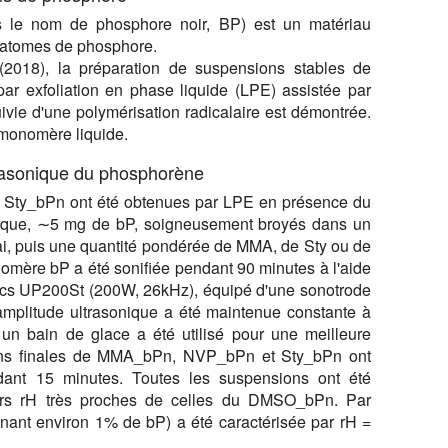
 le nom de phosphore noir, BP) est un matériau
'atomes de phosphore.
(2018), la préparation de suspensions stables de
ar exfoliation en phase liquide (LPE) assistée par
ie d'une polymérisation radicalaire est démontrée.
 monomère liquide.
ltrasonique du phosphorène
ty_bPn ont été obtenues par LPE en présence du
ique, ∼5 mg de bP, soigneusement broyés dans un
sai, puis une quantité pondérée de MMA, de Sty ou de
mère bP a été sonifiée pendant 90 minutes à l'aide
ics UP200St (200W, 26kHz), équipé d'une sonotrode
amplitude ultrasonique a été maintenue constante à
n bain de glace a été utilisé pour une meilleure
ions finales de MMA_bPn, NVP_bPn et Sty_bPn ont
dant 15 minutes. Toutes les suspensions ont été
urs rH très proches de celles du DMSO_bPn. Par
ant environ 1% de bP) a été caractérisée par rH =