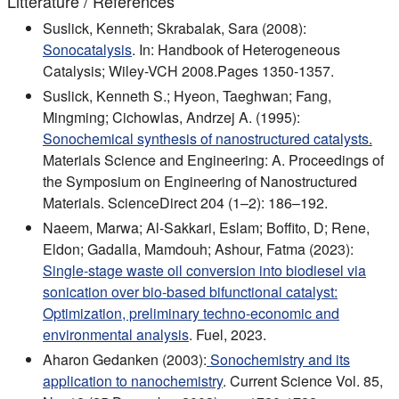
Littérature / Références
Suslick, Kenneth; Skrabalak, Sara (2008):
Sonocatalysis
. In: Handbook of Heterogeneous
Catalysis; Wiley-VCH 2008.Pages 1350-1357.
Suslick, Kenneth S.; Hyeon, Taeghwan; Fang,
Mingming; Cichowlas, Andrzej A. (1995):
Sonochemical synthesis of nanostructured catalysts.
Materials Science and Engineering: A. Proceedings of
the Symposium on Engineering of Nanostructured
Materials. ScienceDirect 204 (1–2): 186–192.
Naeem, Marwa; Al-Sakkari, Eslam; Boffito, D; Rene,
Eldon; Gadalla, Mamdouh; Ashour, Fatma (2023):
Single-stage waste oil conversion into biodiesel via
sonication over bio-based bifunctional catalyst:
Optimization, preliminary techno-economic and
environmental analysis
. Fuel, 2023.
Aharon Gedanken (2003):
Sonochemistry and its
application to nanochemistry
. Current Science Vol. 85,