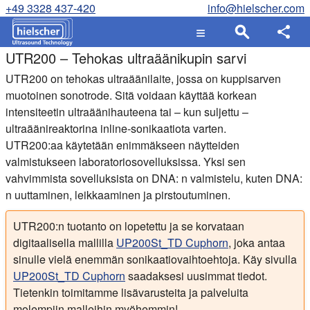
+49 3328 437-420
info@hielscher.com
UTR200 – Tehokas ultraäänikupin sarvi
UTR200 on tehokas ultraäänilaite, jossa on kuppisarven
muotoinen sonotrode. Sitä voidaan käyttää korkean
intensiteetin ultraäänihauteena tai – kun suljettu –
ultraäänireaktorina inline-sonikaatiota varten.
UTR200:aa käytetään enimmäkseen näytteiden
valmistukseen laboratoriosovelluksissa. Yksi sen
vahvimmista sovelluksista on DNA: n valmistelu, kuten DNA:
n uuttaminen, leikkaaminen ja pirstoutuminen.
UTR200:n tuotanto on lopetettu ja se korvataan
digitaalisella mallilla
UP200St_TD Cuphorn
, joka antaa
sinulle vielä enemmän sonikaatiovaihtoehtoja. Käy sivulla
UP200St_TD Cuphorn
saadaksesi uusimmat tiedot.
Tietenkin toimitamme lisävarusteita ja palveluita
molempiin malleihin myöhemmin!