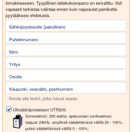
lomakkeeseen. Tyypillinen laitekokoonpano on esivalittu. Voit
vapaasti tarkistaa valintaa ennen kuin napsautat painiketta
pyytääksesi ehdotusta.
Sähköpostiosoite (pakollinen)
Puhelinnumero
Nimi
Yritys
Osoite
Kaupunki, osavaltio, postinumero
Ilmoita alla tiedot, jotka haluat saada:
Ultraääniprosessori UTR200
Sonoreaktori,
200 wattia
, epäsuoraan sonikaatioon,
taajuus
24kHz
, amplitudi säädettävissä välillä 20 - 100%,
pulssi säädettävissä välillä 0 - 100%,