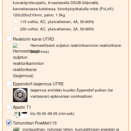
kuivakäyntisuojattu, 9-nastaisella DSUB-liitännällä,
kannettavassa kotelossa, kiinnitystyökaluilla
mitat (PxLxK):
120x200x210mm, paino: 1.5kg
115 volttia
, AC, yksivaiheinen, 4A, 50-60Hz
230 volttia
, AC, yksivaiheinen, 2A, 50-60Hz
Reaktorin kansi UTRD
Hermeettisesti suljetun reaktorikammion reaktorikansi
(laajennus)
Eppendorf-laajennus UTRE
laajennus enintään kuuden Eppendorf-putken (tai
vastaavan) epäsuoraan sonikaatioon
Ajastin T1
klo 00.00–99.59 (min:sek)
Tehomittari PowMet115
monipuolinen, nykyisen tehon, kumulatiivisen energian ja