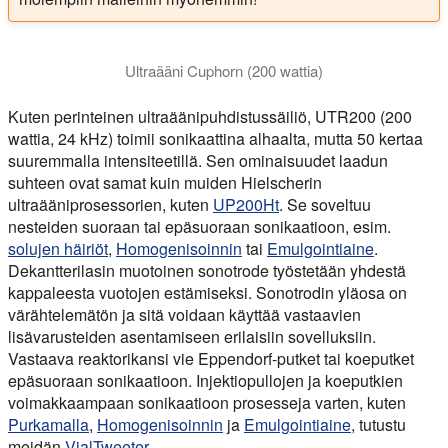
Ultraääni Cuphorn (200 wattia)
Tämä video näyttää 200 watin ultraäänikuppitorven laboratorio
Kuten perinteinen ultraäänipuhdistussäiliö, UTR200 (200
wattia, 24 kHz) toimii sonikaattina alhaalta, mutta 50 kertaa
suuremmalla intensiteetillä. Sen ominaisuudet laadun
suhteen ovat samat kuin muiden Hielscherin
ultraääniprosessorien, kuten
UP200Ht
. Se soveltuu
nesteiden suoraan tai epäsuoraan sonikaatioon, esim.
solujen häiriöt
,
Homogenisoinnin
tai
Emulgointiaine
.
Dekantterilasin muotoinen sonotrode työstetään yhdestä
kappaleesta vuotojen estämiseksi. Sonotrodin yläosa on
värähtelemätön ja sitä voidaan käyttää vastaavien
lisävarusteiden asentamiseen erilaisiin sovelluksiin.
Vastaava reaktorikansi vie Eppendorf-putket tai koeputket
epäsuoraan sonikaatioon. Injektiopullojen ja koeputkien
voimakkaampaan sonikaatioon prosesseja varten, kuten
Purkamalla
,
Homogenisoinnin
ja
Emulgointiaine
, tutustu
meidän
VialTweeter
.