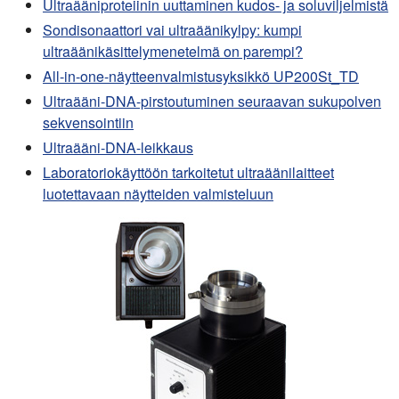
Ultraääniproteiinin uuttaminen kudos- ja soluviljelmistä
Sondisonaattori vai ultraäänikylpy: kumpi
ultraäänikäsittelymenetelmä on parempi?
All-in-one-näytteenvalmistusyksikkö UP200St_TD
Ultraääni-DNA-pirstoutuminen seuraavan sukupolven
sekvensointiin
Ultraääni-DNA-leikkaus
Laboratoriokäyttöön tarkoitetut ultraäänilaitteet
luotettavaan näytteiden valmisteluun