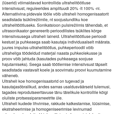
(lüserid) võimaldavad kontrollida ultrahelitöötluse
intensiivsust, reguleerides amplituudi 20% -lt 100% -ni.
Alternatiivina pidevale tööle võib ultraheli homogenisaatorit
seadistada tsüklirežiimile, nt soojustundliku koe
ultrahelitöötluseks. Sonikatsioon pulsirežiimis tähendab, et
ultrasonikaator genereerib perioodilistes tsüklites kõrge
intensiivsusega ultraheli laineid. Ultrahelitöötluse perioodi
kestust ja puhkeaega saab kasutaja individuaalselt määrata.
juures
impulss-ultrahelitöötlus
, puhkeperioodil võib
ultraheliga töödeldud materjal naasta puhkeolekusse ja
proov võib jahtuda (kasutades puhkeaega soojuse
hajutamiseks). Seega saab töötlemise intensiivsust täpselt
seadistada vastavalt koele ja soovimatu proovi kuumutamine
väheneb.
Ultraheli koe homogenisaatorid on tugevad ja
kasutajasõbralikud, andes samas usaldusväärseid tulemusi,
tagades reprodutseeritavuse tänu täielikule kontrollile kõigi
oluliste protsessiparameetrite üle.
Ultraheli kudede lihvimise, rakkude katkestamise, lüüsimise,
ekstraheerimise ja homogeniseerimise levinumad