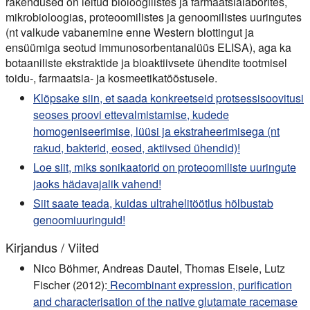
rakendused on leitud bioloogilistes ja farmaatsialaborites,
mikrobioloogias, proteoomilistes ja genoomilistes uuringutes
(nt valkude vabanemine enne Western blottingut ja
ensüümiga seotud immunosorbentanalüüs ELISA), aga ka
botaaniliste ekstraktide ja bioaktiivsete ühendite tootmisel
toidu-, farmaatsia- ja kosmeetikatööstusele.
Klõpsake siin, et saada konkreetseid protsessisoovitusi
seoses proovi ettevalmistamise, kudede
homogeniseerimise, lüüsi ja ekstraheerimisega (nt
rakud, bakterid, eosed, aktiivsed ühendid)!
Loe siit, miks sonikaatorid on proteoomiliste uuringute
jaoks hädavajalik vahend!
Siit saate teada, kuidas ultrahelitöötlus hõlbustab
genoomiuuringuid!
Kirjandus / Viited
Nico Böhmer, Andreas Dautel, Thomas Eisele, Lutz
Fischer (2012):
Recombinant expression, purification
and characterisation of the native glutamate racemase