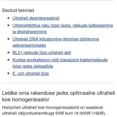
Seotud teemad
Ultraheli desintegraatorid
Ultrahelitöötlus raku lüüsi jaoks: rakkude katkestamine
ja ekstraheerimine
Ultraheli DNA killustumine järgmise põlvkonna
sekveneerimiseks
BL21 rakkude lüüs ultraheli abil
Kuidas sonikatsioon võib lüsosüümi bakterirakkude
lüüsi jaoks ülelaadida
E. coli ultraheli lüüs
Leidke oma rakenduse jaoks optimaalne ultraheli
koe homogenisaator
Hielscheri ultraheli koe homogenisaatorid on saadaval
ultraheli väljundvahemikuga 50W kuni 16 000W (16kW).