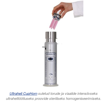
Ultraheli CupHorn
suletud torude ja viaalide intensiivseks
ultrahelitöötluseks proovide steriilseks homogeniseerimiseks.