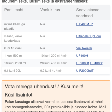
lagunemiseks, lüüsimiseks ja ekstraheerimiseks:
Partii maht
Voolukiirus
Soovitatavad
seadmed
mitme kaevuga
N/a
UIP400MTP
plaadid
viaalid, väike
N/a
Ultraheli CupHorn
keeduklaas
kuni 10 viaali
N/a
VialTweeter
1 kuni 500 ml
10 kuni 200 ml / min
UP100H
10 kuni 2000 ml
20 kuni 400 ml / min
UP200Ht
,
UP400St
0.1 kuni 20L
0.2 kuni 4L / min
UIP2000hdT
Võta meiega ühendust! / Küsi meilt!
Küsi lisainfot
Palun kasutage allolevat vormi, et taotleda lisateavet ultraheli
koe homogenisaatorite, lüüsiprotokollide ja hindade kohta. Meil
on hea meel arutada teie protsessi teiega ja pakkuda teile teie