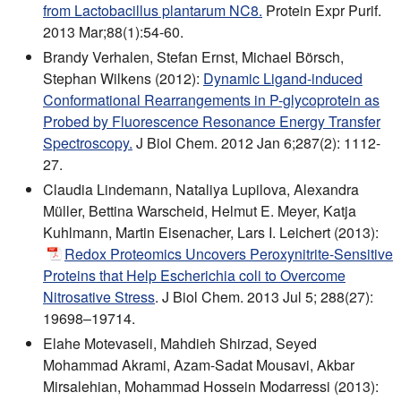
from Lactobacillus plantarum NC8.
Protein Expr Purif.
2013 Mar;88(1):54-60.
Brandy Verhalen, Stefan Ernst, Michael Börsch,
Stephan Wilkens (2012):
Dynamic Ligand-induced
Conformational Rearrangements in P-glycoprotein as
Probed by Fluorescence Resonance Energy Transfer
Spectroscopy.
J Biol Chem. 2012 Jan 6;287(2): 1112-
27.
Claudia Lindemann, Nataliya Lupilova, Alexandra
Müller, Bettina Warscheid, Helmut E. Meyer, Katja
Kuhlmann, Martin Eisenacher, Lars I. Leichert (2013):
Redox Proteomics Uncovers Peroxynitrite-Sensitive
Proteins that Help Escherichia coli to Overcome
Nitrosative Stress
. J Biol Chem. 2013 Jul 5; 288(27):
19698–19714.
Elahe Motevaseli, Mahdieh Shirzad, Seyed
Mohammad Akrami, Azam-Sadat Mousavi, Akbar
Mirsalehian, Mohammad Hossein Modarressi (2013):