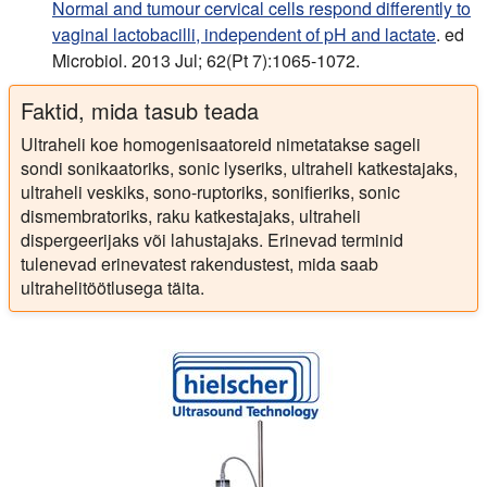
Normal and tumour cervical cells respond differently to
vaginal lactobacilli, independent of pH and lactate
. ed
Microbiol. 2013 Jul; 62(Pt 7):1065-1072.
Faktid, mida tasub teada
Ultraheli koe homogenisaatoreid nimetatakse sageli
sondi sonikaatoriks, sonic lyseriks, ultraheli katkestajaks,
ultraheli veskiks, sono-ruptoriks, sonifieriks, sonic
dismembratoriks, raku katkestajaks, ultraheli
dispergeerijaks või lahustajaks. Erinevad terminid
tulenevad erinevatest rakendustest, mida saab
ultrahelitöötlusega täita.