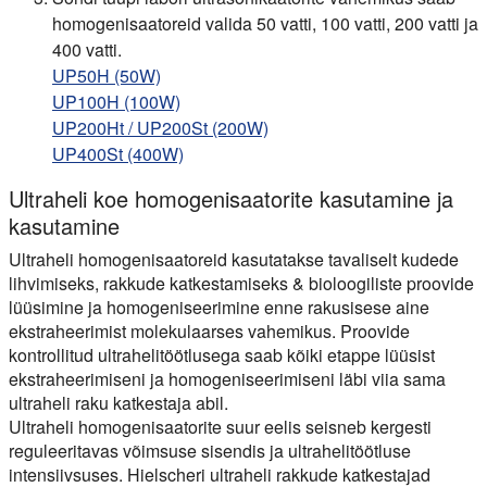
homogenisaatoreid valida 50 vatti, 100 vatti, 200 vatti ja
400 vatti.
UP50H (50W)
UP100H (100W)
UP200Ht /
UP200St (200W)
UP400St (400W)
Ultraheli koe homogenisaatorite kasutamine ja
kasutamine
Ultraheli homogenisaatoreid kasutatakse tavaliselt kudede
lihvimiseks, rakkude katkestamiseks & bioloogiliste proovide
lüüsimine ja homogeniseerimine enne rakusisese aine
ekstraheerimist molekulaarses vahemikus. Proovide
kontrollitud ultrahelitöötlusega saab kõiki etappe lüüsist
ekstraheerimiseni ja homogeniseerimiseni läbi viia sama
ultraheli raku katkestaja abil.
Ultraheli homogenisaatorite suur eelis seisneb kergesti
reguleeritavas võimsuse sisendis ja ultrahelitöötluse
intensiivsuses. Hielscheri ultraheli rakkude katkestajad