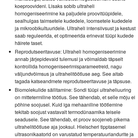
koeproovideni. Lisaks sobib ultraheli
homogeniseerimine ka paljudele proovitüüpidele,
sealhulgas taimsetele kudedele, loomsetele kudedele
ja mikroobikultuuridele. Ultraheli intensiivsust ja kestust
saab reguleerida, et optimeerida erinevat tüüpi kudede
häirete taset.
Reprodutseeritavuse:
Ultraheli homogeniseerimine
annab järjepidevaid tulemusi ja võimaldab täpselt
kontrollida homogeniseerimisparameetreid, nagu
väljundvõimsus ja ultrahelitöötluse aeg. See aitab
tagada katseandmete reprodutseeritavuse ja täpsuse.
Biomolekulide säilitamine:
Sondi tüüpi ultraheliuuring
on mittetermiline töötlus. See tähendab, et selle mõju ei
põhine soojusel. Kuid iga mehaaniline töötlemine
tekitab soojust vastavalt termodünaamika teisele
seadusele. See tähendab, et proov soojeneb pikema
ultrahelitöötluse aja jooksul. Hielscheri tipptasemel
ultrasonikaatorid on varustatud temperatuuriandurite ja