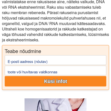
valmistatakse enne rakusisese aine, näiteks valkude, DNA
või RNA ekstraheerimist. Raku sisu vabastamiseks tuleb
raku membran rebeneda. Pärast rakuseina purustamist
hõljuvad rakusisesed makromolekulid puhverlahuses nii, et
organellid, valgud ja DNA/ RNA muutuvad kättesaadavaks.
Ultraheli koe homogenisaatorid ja rakkude katkestajad on
väga tõhusad vahendid rakkude katkestamiseks, lüüsimiseks
ja ekstraheerimiseks.
Teabe nõudmine
E-posti aadress (nõutav)
toote või huvitavas valdkonnas
Küsi infot