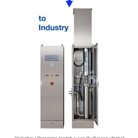
Hielscher Ultrasonics toodab suure jõudlusega ultraheli