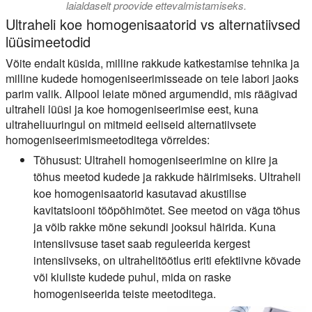
laialdaselt proovide ettevalmistamiseks.
Ultraheli koe homogenisaatorid vs alternatiivsed
lüüsimeetodid
Võite endalt küsida, milline rakkude katkestamise tehnika ja
milline kudede homogeniseerimisseade on teie labori jaoks
parim valik. Allpool leiate mõned argumendid, mis räägivad
ultraheli lüüsi ja koe homogeniseerimise eest, kuna
ultraheliuuringul on mitmeid eeliseid alternatiivsete
homogeniseerimismeetoditega võrreldes:
Tõhusust:
Ultraheli homogeniseerimine on kiire ja
tõhus meetod kudede ja rakkude häirimiseks. Ultraheli
koe homogenisaatorid kasutavad akustilise
kavitatsiooni tööpõhimõtet. See meetod on väga tõhus
ja võib rakke mõne sekundi jooksul häirida. Kuna
intensiivsuse taset saab reguleerida kergest
intensiivseks, on ultrahelitöötlus eriti efektiivne kõvade
või kiuliste kudede puhul, mida on raske
homogeniseerida teiste meetoditega.