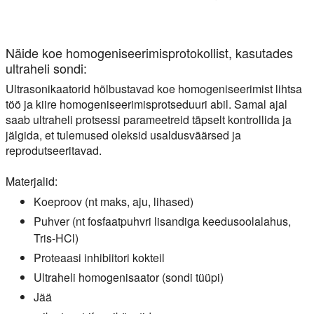
See õpetus selgitab, millist tüüpi sonikaator sobib kõige par
Näide koe homogeniseerimisprotokollist, kasutades
ultraheli sondi:
Ultrasonikaatorid hõlbustavad koe homogeniseerimist lihtsa
töö ja kiire homogeniseerimisprotseduuri abil. Samal ajal
saab ultraheli protsessi parameetreid täpselt kontrollida ja
jälgida, et tulemused oleksid usaldusväärsed ja
reprodutseeritavad.
Materjalid:
Koeproov (nt maks, aju, lihased)
Puhver (nt fosfaatpuhvri lisandiga keedusoolalahus,
Tris-HCl)
Proteaasi inhibiitori kokteil
Ultraheli homogenisaator (sondi tüüpi)
Jää