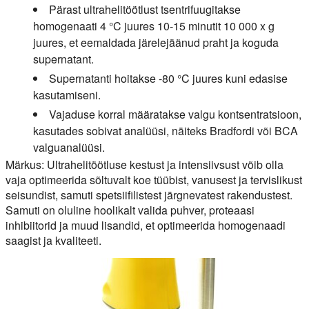
Pärast ultrahelitöötlust tsentrifuugitakse
homogenaati 4 °C juures 10-15 minutit 10 000 x g
juures, et eemaldada järelejäänud praht ja koguda
supernatant.
Supernatanti hoitakse -80 °C juures kuni edasise
kasutamiseni.
Vajaduse korral määratakse valgu kontsentratsioon,
kasutades sobivat analüüsi, näiteks Bradfordi või BCA
valguanalüüsi.
Märkus: Ultrahelitöötluse kestust ja intensiivsust võib olla
vaja optimeerida sõltuvalt koe tüübist, vanusest ja tervislikust
seisundist, samuti spetsiifilistest järgnevatest rakendustest.
Samuti on oluline hoolikalt valida puhver, proteaasi
inhibiitorid ja muud lisandid, et optimeerida homogenaadi
saagist ja kvaliteeti.