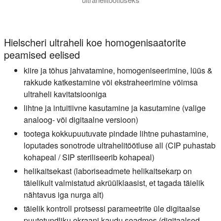
Video näitab ultraheli proovide ettevalmistamise süsteemi UI
Hielscheri ultraheli koe homogenisaatorite
peamised eelised
kiire ja tõhus jahvatamine, homogeniseerimine, lüüs &
rakkude katkestamine või ekstraheerimine võimsa
ultraheli kavitatsiooniga
lihtne ja intuitiivne kasutamine ja kasutamine (valige
analoog- või digitaalne versioon)
tootega kokkupuutuvate pindade lihtne puhastamine,
loputades sonotrode ultrahelitöötluse all (CIP puhastab
kohapeal / SIP steriliseerib kohapeal)
helikaitsekast (laboriseadmete helikaitsekarp on
täielikult valmistatud akrüülklaasist, et tagada täielik
nähtavus iga nurga alt)
täielik kontroll protsessi parameetrite üle digitaalse
puutetundliku ekraani kaudu seadmes (digitaalsed