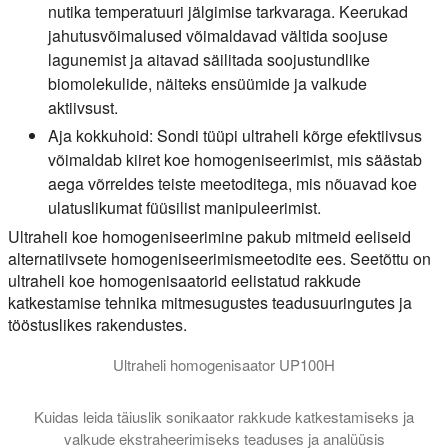
nutika temperatuuri jälgimise tarkvaraga. Keerukad
jahutusvõimalused võimaldavad vältida soojuse
lagunemist ja aitavad säilitada soojustundlike
biomolekulide, näiteks ensüümide ja valkude
aktiivsust.
Aja kokkuhoid:
Sondi tüüpi ultraheli kõrge efektiivsus
võimaldab kiiret koe homogeniseerimist, mis säästab
aega võrreldes teiste meetoditega, mis nõuavad koe
ulatuslikumat füüsilist manipuleerimist.
Ultraheli koe homogeniseerimine pakub mitmeid eeliseid
alternatiivsete homogeniseerimismeetodite ees. Seetõttu on
ultraheli koe homogenisaatorid eelistatud rakkude
katkestamise tehnika mitmesugustes teadusuuringutes ja
tööstuslikes rakendustes.
Ultraheli homogenisaator UP100H
Kuidas leida täiuslik sonikaator rakkude katkestamiseks ja
valkude ekstraheerimiseks teaduses ja analüüsis