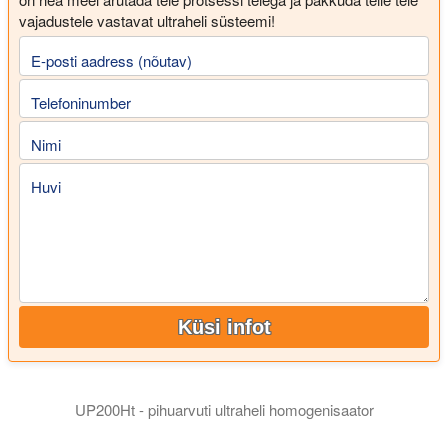
vajadustele vastavat ultraheli süsteemi!
E-posti aadress (nõutav)
Telefoninumber
Nimi
Huvi
Küsi infot
UP200Ht - pihuarvuti ultraheli homogenisaator
Ultrasonikaatorid UP200Ht ja UP200St on mõlemad võimsad 20