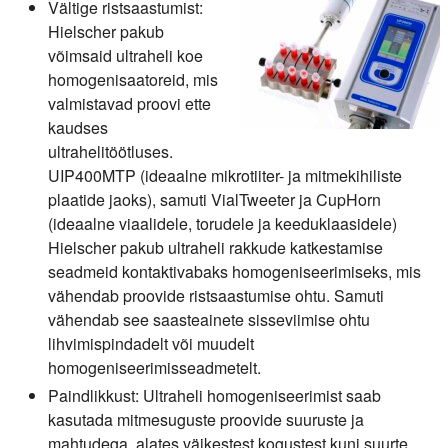
Vältige ristsaastumist:
Hielscher pakub
võimsaid ultraheli koe
homogenisaatoreid, mis
valmistavad proovi ette
kaudses
ultrahelitöötluses.
UIP400MTP (ideaalne mikrotiiter- ja mitmekihiliste
plaatide jaoks), samuti VialTweeter ja CupHorn
(ideaalne viaalidele, torudele ja keeduklaasidele)
Hielscher pakub ultraheli rakkude katkestamise
seadmeid kontaktivabaks homogeniseerimiseks, mis
vähendab proovide ristsaastumise ohtu. Samuti
vähendab see saasteainete sisseviimise ohtu
lihvimispindadelt või muudelt
homogeniseerimisseadmetelt.
Paindlikkust:
Ultraheli homogeniseerimist saab
kasutada mitmesuguste proovide suuruste ja
mahtudega, alates väikestest kogustest kuni suurte