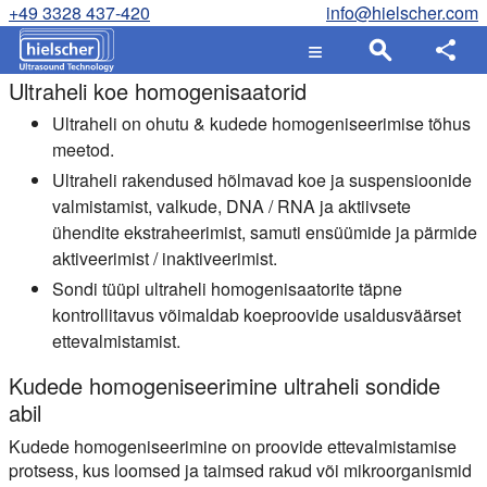
+49 3328 437-420
info@hielscher.com
Ultraheli koe homogenisaatorid
Ultraheli on ohutu & kudede homogeniseerimise tõhus
meetod.
Ultraheli rakendused hõlmavad koe ja suspensioonide
valmistamist, valkude, DNA / RNA ja aktiivsete
ühendite ekstraheerimist, samuti ensüümide ja pärmide
aktiveerimist / inaktiveerimist.
Sondi tüüpi ultraheli homogenisaatorite täpne
kontrollitavus võimaldab koeproovide usaldusväärset
ettevalmistamist.
Kudede homogeniseerimine ultraheli sondide
abil
Kudede homogeniseerimine on proovide ettevalmistamise
protsess, kus loomsed ja taimsed rakud või mikroorganismid