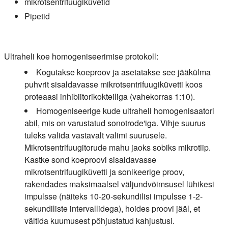
mikrotsentrifuugiküvetid
Pipetid
Ultraheli koe homogeniseerimise protokoll:
Kogutakse koeproov ja asetatakse see jääkülma
puhvrit sisaldavasse mikrotsentrifuugiküvetti koos
proteaasi inhibiitorikokteiliga (vahekorras 1:10).
Homogeniseerige kude ultraheli homogenisaatori
abil, mis on varustatud sonotrode'iga. Vihje suurus
tuleks valida vastavalt valimi suurusele.
Mikrotsentrifuugitorude mahu jaoks sobiks mikrotiip.
Kastke sond koeproovi sisaldavasse
mikrotsentrifuugiküvetti ja sonikeerige proov,
rakendades maksimaalsel väljundvõimsusel lühikesi
impulsse (näiteks 10-20-sekundilisi impulsse 1-2-
sekundiliste intervallidega), hoides proovi jääl, et
vältida kuumusest põhjustatud kahjustusi.