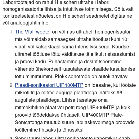
Laboritöötajad on rahul Hielscheri ultraheli labori
homogenisaatorite lihtsa ja intuitiivse toimimisega. Sõltuvalt
konkreetsetest nõuetest on Hielscheri seadmetel digitaalne
või analoogjuhtimine.
The VialTweeter
on võimas ultraheli homogenisaator,
mis võimaldab samaaegset ultrahelitöötlust kuni 10
viaali või katseklaasi sama intensiivsusega. Kaudse
ultrahelitöötluse tõttu välditakse täielikult ristsaastumist
ja proovi kadu. Puhastamine ja desinfitseerimine
väheneb ühekordselt kasutatavate viaalide kasutamise
tõttu miinimumini. Plokk sonotrode on autoklaavitav.
Plaadi-sonikaatori UIP400MTP
on ideaalne, kui töötate
mikrotiitri ja mitme auguga plaatidega, näiteks 96-
auguliste plaatidega. Lihtsalt asetage oma
mitmekihiline plaat või petri roog UIP400MTP ja kõik
proovid töödeldakse ühtlaselt. UIP400MTP Plate-
Sonicatoriga muutub suure läbilaskevõimega proovide
töötlemine lihtsaks ja tõhusaks!
Sondi tüüpi labori ultrasonikaatorite vahemikus saab