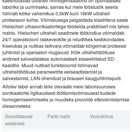
käeshoitavad ultraheli homogenisaatorid on optimaalsed
laboriks ja uurimiseks, samas kui meie tööstuslik seeria
hõlmab kõike vahemikus 0,5kW kuni 16kW ultraheli
protsessori kohta. Võimalusega paigaldada klastritena saate
Hielscheri ultrasonikaatoritega töödelda praktiliselt mis tahes
mahtu. Hielscheri ultraheli seadmete töökindlus võimaldab
24/7 operatsiooni raskeveokite ja nõudlikes keskkondades.
Keerukas ja nutikas tarkvara võimaldab kõrgeimat protsessi
juhtimist ja operaatori mugavust. Kõik ultrahelitöötluse
andmed salvestatakse automaatselt sisseehitatud SD-
kaardile. Muud nutikad funktsioonid hõlmavad
ultrahelitöötluse parameetrite eelseadistamist ja
salvestamist, LAN-ühendust ja brauseri kaugjuhtimispulti.
Allolev tabel annab teile ülevaate meie laborisuuruses
sonikaatorite ligikaudsest töötlemisvõimsusest kudede
homogeniseerimiseks ja muudeks proovide ettevalmistamise
ülesanneteks:
Soovitatavad
Partii maht
Voolukiirus
seadmed