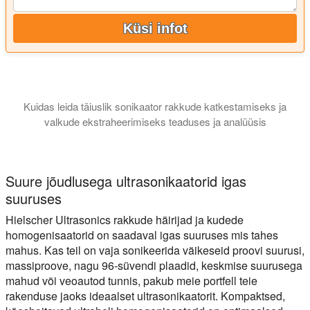
Küsi infot
Kuidas leida täiuslik sonikaator rakkude katkestamiseks ja
valkude ekstraheerimiseks teaduses ja analüüsis
See õpetus selgitab, millist tüüpi sonikaator sobib kõige par
Suure jõudlusega ultrasonikaatorid igas
suuruses
Hielscher Ultrasonics rakkude häirijad ja kudede
homogenisaatorid on saadaval igas suuruses mis tahes
mahus. Kas teil on vaja sonikeerida väikeseid proovi suurusi,
massiproove, nagu 96-süvendi plaadid, keskmise suurusega
mahud või veoautod tunnis, pakub meie portfell teie
rakenduse jaoks ideaalset ultrasonikaatorit. Kompaktsed,