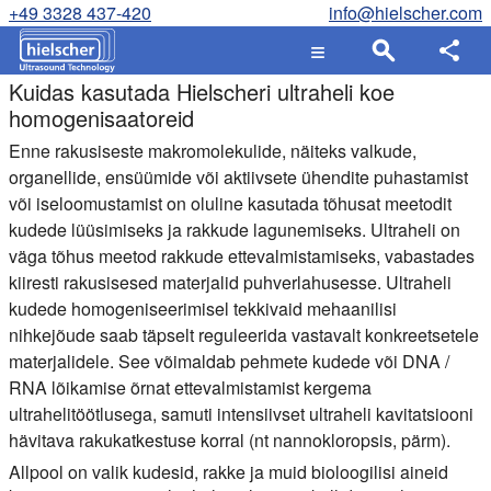
+49 3328 437-420
info@hielscher.com
Kuidas kasutada Hielscheri ultraheli koe
homogenisaatoreid
Enne rakusiseste makromolekulide, näiteks valkude,
organellide, ensüümide või aktiivsete ühendite puhastamist
või iseloomustamist on oluline kasutada tõhusat meetodit
kudede lüüsimiseks ja rakkude lagunemiseks. Ultraheli on
väga tõhus meetod rakkude ettevalmistamiseks, vabastades
kiiresti rakusisesed materjalid puhverlahusesse. Ultraheli
kudede homogeniseerimisel tekkivaid mehaanilisi
nihkejõude saab täpselt reguleerida vastavalt konkreetsetele
materjalidele. See võimaldab pehmete kudede või DNA /
RNA lõikamise õrnat ettevalmistamist kergema
ultrahelitöötlusega, samuti intensiivset ultraheli kavitatsiooni
hävitava rakukatkestuse korral (nt nannokloropsis, pärm).
Allpool on valik kudesid, rakke ja muid bioloogilisi aineid