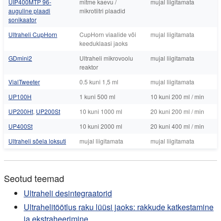
UIP400MTP 96-
mitme kaevu /
mujal liigitamata
auguline plaadi
mikrotiitri plaadid
sonikaator
Ultraheli CupHorn
CupHorn viaalide või
mujal liigitamata
keeduklaasi jaoks
GDmini2
Ultraheli mikrovoolu
mujal liigitamata
reaktor
VialTweeter
0.5 kuni 1,5 ml
mujal liigitamata
UP100H
1 kuni 500 ml
10 kuni 200 ml / min
UP200Ht
,
UP200St
10 kuni 1000 ml
20 kuni 200 ml / min
UP400St
10 kuni 2000 ml
20 kuni 400 ml / min
Ultraheli sõela loksuti
mujal liigitamata
mujal liigitamata
Seotud teemad
Ultraheli desintegraatorid
Ultrahelitöötlus raku lüüsi jaoks: rakkude katkestamine
ja ekstraheerimine