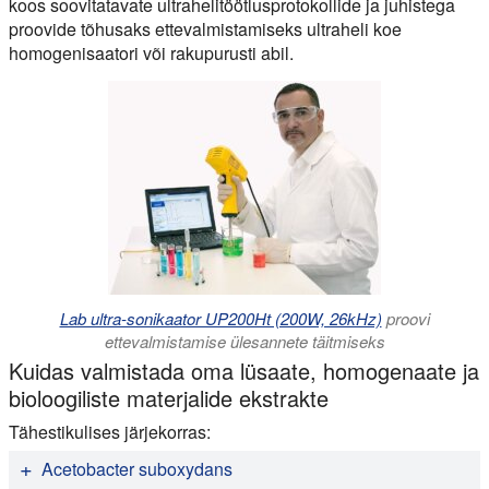
koos soovitatavate ultrahelitöötlusprotokollide ja juhistega
proovide tõhusaks ettevalmistamiseks ultraheli koe
homogenisaatori või rakupurusti abil.
Lab ultra-sonikaator UP200Ht (200W, 26kHz)
proovi
ettevalmistamise ülesannete täitmiseks
Kuidas valmistada oma lüsaate, homogenaate ja
bioloogiliste materjalide ekstrakte
Tähestikulises järjekorras:
Acetobacter suboxydans