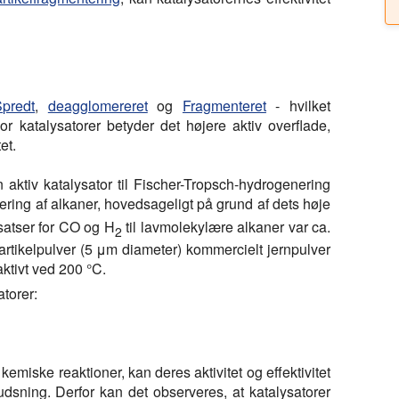
Spredt
,
deagglomereret
og
Fragmenteret
- hvilket
For katalysatorer betyder det højere aktiv overflade,
et.
 aktiv katalysator til Fischer-Tropsch-hydrogenering
ring af alkaner, hovedsageligt på grund af dets høje
satser for CO og H
til lavmolekylære alkaner var ca.
2
artikelpulver (5 μm diameter) kommercielt jernpulver
tivt ved 200 °C.
torer:
emiske reaktioner, kan deres aktivitet og effektivitet
dsning. Derfor kan det observeres, at katalysatorer