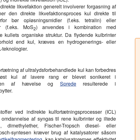
irekte likvefaktion generelt involverer forgasning af
er den direkte likvefaktionsproces kul direkte til
or bør opløsningsmidler (f.eks. tetralin) eller
er (f.eks. MoS
) anvendes i kombination med
2
e kullets organiske struktur. Da flydende kulbrinter
lforhold end kul, kræves en hydrogenerings- eller
-teknologier.
ortætning af ultralydsforbehandlede kul kan forbedres
inøst kul af lavere rang er blevet sonikeret i
aldelsen af hævelse og
Sprede
resulterede i
ytter.
ffer ved indirekte kulfortætningsprocesser (ICL)
k omdannelse af syngas til rene kulbrinter og iltede
, dimethylether, Fischer-Tropsch diesel- eller
opsch-syntesen kræver brug af katalysatorer såsom
rtikelfragmentering
, kan katalysatorernes effektivitet