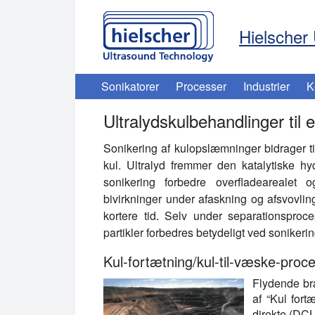
Hielscher 
Sonikatorer
Processer
Industrier
K
Ultralydskulbehandlinger til 
Sonikering af kulopslæmninger bidrager ti
kul. Ultralyd fremmer den katalytiske h
sonikering forbedre overfladearealet
bivirkninger under afaskning og afsvovl
kortere tid. Selv under separationsproc
partikler forbedres betydeligt ved sonikerin
Kul-fortætning/kul-til-væske-proc
Flydende bræ
af “Kul for
direkte (DCL)