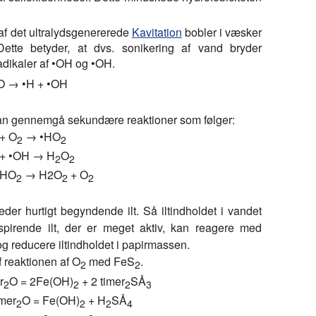
f det ultralydsgenererede
Kavitation
bobler i væsker
 Dette betyder, at dvs. sonikering af vand bryder
adikaler af •OH og •OH.
O → •H + •OH
kan gennemgå sekundære reaktioner som følger:
+ O
→ •HO
2
2
+ •OH → H
O
2
2
•HO
→ H2O
+ O
2
2
2
er hurtigt begyndende ilt. Så iltindholdet i vandet
n spirende ilt, der er meget aktiv, kan reagere med
og reducere iltindholdet i papirmassen.
f reaktionen af O
med FeS
.
2
2
r
O = 2Fe(OH)
+ 2 timer
SÅ
2
2
2
3
imer
O = Fe(OH)
+ H
SÅ
2
2
2
4