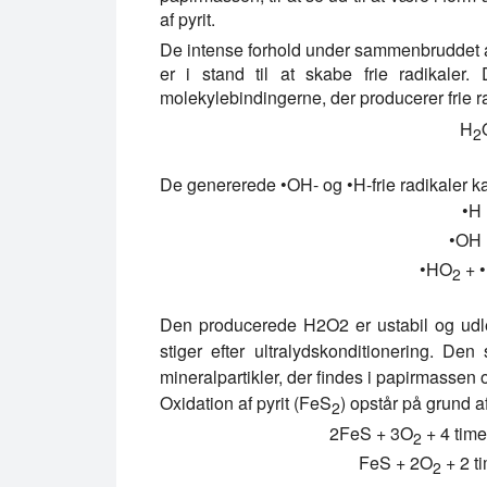
af pyrit.
De intense forhold under sammenbruddet a
er i stand til at skabe frie radikaler.
molekylebindingerne, der producerer frie r
H
2
De genererede •OH- og •H-frie radikaler 
•H 
•OH 
•HO
+ 
2
Den producerede H2O2 er ustabil og udled
stiger efter ultralydskonditionering. De
mineralpartikler, der findes i papirmassen 
Oxidation af pyrit (FeS
) opstår på grund a
2
2FeS + 3O
+ 4 time
2
FeS + 2O
+ 2 t
2