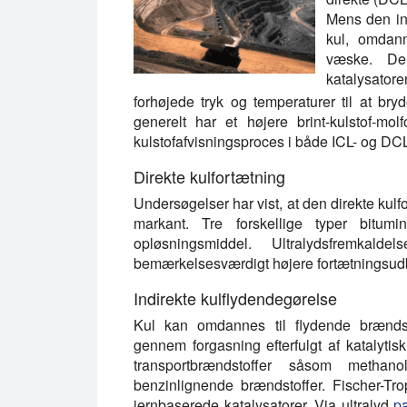
Mens den ind
kul, omdann
væske. Derf
katalysator
forhøjede tryk og temperaturer til at bryd
generelt har et højere brint-kulstof-mo
kulstofafvisningsproces i både ICL- og DCL
Direkte kulfortætning
Undersøgelser har vist, at den direkte kulf
markant. Tre forskellige typer bitum
opløsningsmiddel. Ultralydsfremk
bemærkelsesværdigt højere fortætningsudb
Indirekte kulflydendegørelse
Kul kan omdannes til flydende brændsto
gennem forgasning efterfulgt af katalytis
transportbrændstoffer såsom methanol
benzinlignende brændstoffer. Fischer-Tr
jernbaserede katalysatorer. Via ultralyd
pa