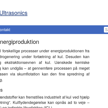
Ultrasonics
ontakt
energiproduktion
l forskellige processer under energiproduktionen fra
ydrogenering under fortætning af kul. Desuden kan
 og ekstraktionsevnen af kul. Uønskede kemiske
ing kan undgås – at gennemføre processen på meget
essen via skumflotation kan den fine spredning af
g.
es
ndstoffer kan fremstilles industrielt af kul ved hjælp
tætning”. Kulflydendegørelse kan opnås ad to veje –
 og indirekte likvefaktion (ICL).