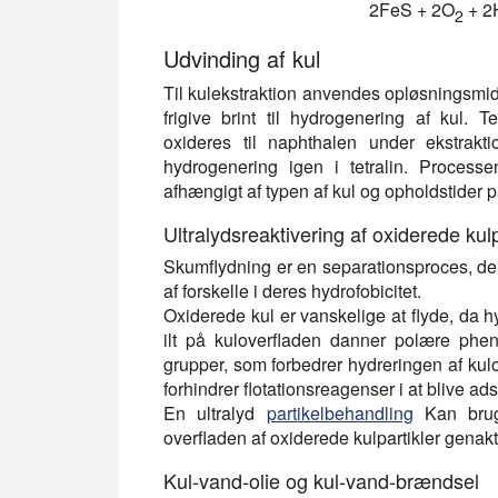
2FeS + 2O
+ 2
2
Udvinding af kul
Til kulekstraktion anvendes opløsningsmid
frigive brint til hydrogenering af kul.
oxideres til naphthalen under ekstrak
hydrogenering igen i tetralin. Process
afhængigt af typen af kul og opholdstider på
Ultralydsreaktivering af oxiderede kulp
Skumflydning er en separationsproces, der 
af forskelle i deres hydrofobicitet.
Oxiderede kul er vanskelige at flyde, da h
ilt på kuloverfladen danner polære phe
grupper, som forbedrer hydreringen af kulo
forhindrer flotationsreagenser i at blive ad
En ultralyd
partikelbehandling
Kan bruges
overfladen af oxiderede kulpartikler genakt
Kul-vand-olie og kul-vand-brændsel