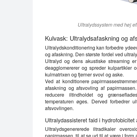
Ultralydssystem med høj eff
Kulvask: Ultralydsafaskning og af
Ultralydskonditionering kan forbedre ydeevn
og afaskning. Den største fordel ved ultral
Ultralyd og dens akustiske streaming er 
deagglomererer og spreder kulpartikler o
kulmatrixen og fjerner svovl og aske.
Ved at konditionere papirmassestrømmen
afaskning og afsvovling af papirmassen
reducere iltindholdet og grænsefla
temperaturen øges. Derved forbedrer ul
afsvovlingen.
Ultralydassisteret fald i hydrofobicitet 
Ultralydsgenererede iltradikaler overox
papirmassen, til at se ud til at være i for