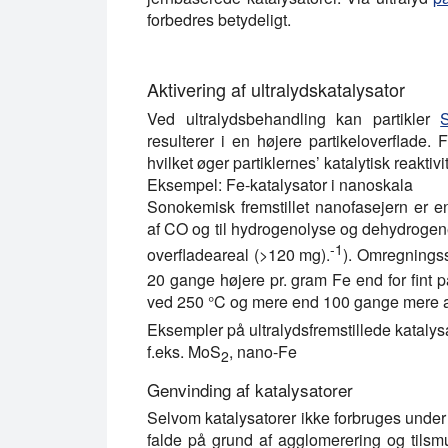
forbedres betydeligt.
Aktivering af ultralydskatalysator
Ved ultralydsbehandling kan partikler
resulterer i en højere partikeloverflade. 
hvilket øger partiklernes’ katalytisk reaktivit
Eksempel: Fe-katalysator i nanoskala
Sonokemisk fremstillet nanofasejern er en
af CO og til hydrogenolyse og dehydrogene
-1
overfladeareal (>120 mg).
). Omregnings
20 gange højere pr. gram Fe end for fint p
ved 250 °C og mere end 100 gange mere ak
Eksempler på ultralydsfremstillede katalysa
f.eks. MoS
, nano-Fe
2
Genvinding af katalysatorer
Selvom katalysatorer ikke forbruges under k
falde på grund af agglomerering og tilsmu