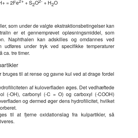
2+
2-
H+ = 2Fe
+ S
O
+ H
O
2
2
ler, som under de valgte ekstraktionsbetingelser kan
 Tetralin er et gennemprøvet opløsningsmiddel, som
tion. Naphthalen kan adskilles og omdannes ved
en udføres under tryk ved specifikke temperaturer
 ca. tre timer.
artikler
bruges til at rense og gavne kul ved at drage fordel
ydrofiliciteten af kuloverfladen øges. Det vedhæftede
nol (-OH), carbonyl (-C = O) og carboxyl (-COOH)
verfladen og dermed øger dens hydrofilicitet, hvilket
sorberet.
 til at fjerne oxidationslag fra kulpartikler, så
iveres.