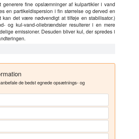
t generere fine opslæmninger af kulpartikler i vand
es en partikeldispersion i fin størrelse og derved en
t kan det være nødvendigt at tilføje en stabilisator.)
nd- og kul-vand-oliebrændsler resulterer i en mere
elige emissioner. Desuden bliver kul, der spredes i
åndteringen.
vask til afaskning og afsvovling: Eksperimentel
ring. Springer, 2012.
ormation
 (2009): Effekter fra ændringer i papirmassens natur
lflydning med højt svovlindhold. Minevidenskab og -
l anbefale de bedst egnede opsætnings- og