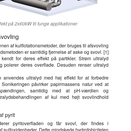
ekt på 2x60kW til tunge applikationer
svovling
en af kulflotationsmetoder, der bruges til afsvovling
ydsmetoden er samtidig fjernelse af aske og svovl. [1]
kendt for deres effekt på partikler. Strøm ultralyd
g polerer deres overflade. Desuden renser ultralyd
 anvendes ultralyd med høj effekt for at forbedre
. Sonikeringen påvirker papirmassens natur ved at
despændingen, samtidig med at pH-værdien og
tralydsbehandlingen af kul med højt svovlindhold
af pyrit
iderer pyritoverfladen og får svovl, der findes i
m af sulfoxidenheder. Dette mindskede hydrofobiciteten