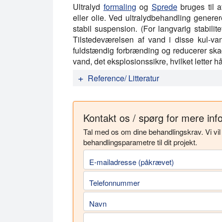
Ultralyd
formaling
og
Sprede
bruges til a
eller olie. Ved ultralydbehandling generer
stabil suspension. (For langvarig stabilite
Tilstedeværelsen af vand i disse kul-va
fuldstændig forbrænding og reducerer skad
vand, det eksplosionssikre, hvilket letter h
Reference/ Litteratur
Ambedkar, B. (2012): Ultralydskul
undersøgelse og mekanistisk modelle
Kontakt os / spørg for mere inf
Kang, W.; Xun, H.; Kong, X.; Li, M.
efter ultralydskonditionering på ku
Tal med os om dine behandlingskrav. Vi vi
teknologi 19, 2009. 498-502.
behandlingsparametre til dit projekt.
E-mailadresse (påkrævet)
Telefonnummer
Navn