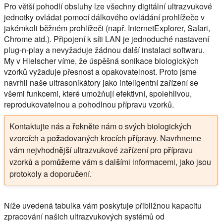
Pro větší pohodlí obsluhy lze všechny digitální ultrazvukové
jednotky ovládat pomocí dálkového ovládání prohlížeče v
jakémkoli běžném prohlížeči (např. InternetExplorer, Safari,
Chrome atd.). Připojení k síti LAN je jednoduché nastavení
plug-n-play a nevyžaduje žádnou další instalaci softwaru.
My v Hielscher víme, že úspěšná sonikace biologických
vzorků vyžaduje přesnost a opakovatelnost. Proto jsme
navrhli naše ultrasonikátory jako inteligentní zařízení se
všemi funkcemi, které umožňují efektivní, spolehlivou,
reprodukovatelnou a pohodlnou přípravu vzorků.
Kontaktujte nás a řekněte nám o svých biologických
vzorcích a požadovaných krocích přípravy. Navrhneme
vám nejvhodnější ultrazvukové zařízení pro přípravu
vzorků a pomůžeme vám s dalšími informacemi, jako jsou
protokoly a doporučení.
Níže uvedená tabulka vám poskytuje přibližnou kapacitu
zpracování našich ultrazvukových systémů od