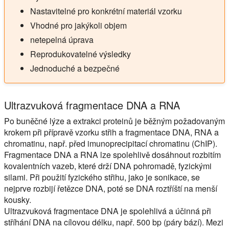
Nastavitelné pro konkrétní materiál vzorku
Vhodné pro jakýkoli objem
netepelná úprava
Reprodukovatelné výsledky
Jednoduché a bezpečné
Ultrazvuková fragmentace DNA a RNA
Po buněčné lýze a extrakci proteinů je běžným požadovaným
krokem při přípravě vzorku střih a fragmentace DNA, RNA a
chromatinu, např. před imunoprecipitací chromatinu (ChIP).
Fragmentace DNA a RNA lze spolehlivě dosáhnout rozbitím
kovalentních vazeb, které drží DNA pohromadě, fyzickými
silami. Při použití fyzického střihu, jako je sonikace, se
nejprve rozbijí řetězce DNA, poté se DNA roztříští na menší
kousky.
Ultrazvuková fragmentace DNA je spolehlivá a účinná při
stříhání DNA na cílovou délku, např. 500 bp (páry bází). Mezi