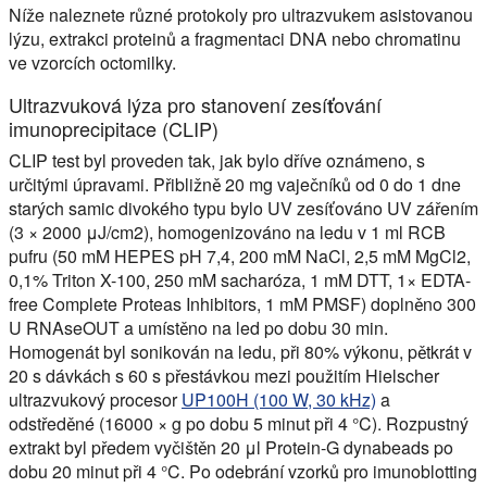
Níže naleznete různé protokoly pro ultrazvukem asistovanou
lýzu, extrakci proteinů a fragmentaci DNA nebo chromatinu
ve vzorcích octomilky.
Ultrazvuková lýza pro stanovení zesíťování
imunoprecipitace (CLIP)
CLIP test byl proveden tak, jak bylo dříve oznámeno, s
určitými úpravami. Přibližně 20 mg vaječníků od 0 do 1 dne
starých samic divokého typu bylo UV zesíťováno UV zářením
(3 × 2000 μJ/cm2), homogenizováno na ledu v 1 ml RCB
pufru (50 mM HEPES pH 7,4, 200 mM NaCl, 2,5 mM MgCl2,
0,1% Triton X-100, 250 mM sacharóza, 1 mM DTT, 1× EDTA-
free Complete Proteas Inhibitors, 1 mM PMSF) doplněno 300
U RNAseOUT a umístěno na led po dobu 30 min.
Homogenát byl sonikován na ledu, při 80% výkonu, pětkrát v
20 s dávkách s 60 s přestávkou mezi použitím Hielscher
ultrazvukový procesor
UP100H (100 W, 30 kHz)
a
odstředěné (16000 × g po dobu 5 minut při 4 °C). Rozpustný
extrakt byl předem vyčištěn 20 μl Protein-G dynabeads po
dobu 20 minut při 4 °C. Po odebrání vzorků pro imunoblotting