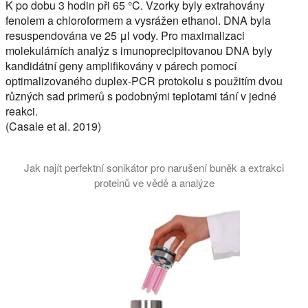
K po dobu 3 hodin při 65 °C. Vzorky byly extrahovány
fenolem a chloroformem a vysrážen ethanol. DNA byla
resuspendována ve 25 μl vody. Pro maximalizaci
molekulárních analýz s imunoprecipitovanou DNA byly
kandidátní geny amplifikovány v párech pomocí
optimalizovaného duplex-PCR protokolu s použitím dvou
různých sad primerů s podobnými teplotami tání v jedné
reakci.
(Casale et al. 2019)
Jak najít perfektní sonikátor pro narušení buněk a extrakci
proteinů ve vědě a analýze
Tento tutoriál vysvětluje, jaký typ sonikátoru je nejlepší pro 