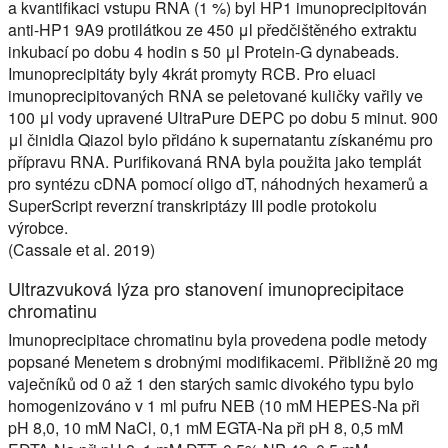
a kvantifikaci vstupu RNA (1 %) byl HP1 imunoprecipitován
anti-HP1 9A9 protilátkou ze 450 μl předčištěného extraktu
inkubací po dobu 4 hodin s 50 μl Protein-G dynabeads.
Imunoprecipitáty byly 4krát promyty RCB. Pro eluaci
imunoprecipitovaných RNA se peletované kuličky vařily ve
100 μl vody upravené UltraPure DEPC po dobu 5 minut. 900
μl činidla Qiazol bylo přidáno k supernatantu získanému pro
přípravu RNA. Purifikovaná RNA byla použita jako templát
pro syntézu cDNA pomocí oligo dT, náhodných hexamerů a
SuperScript reverzní transkriptázy III podle protokolu
výrobce.
(Cassale et al. 2019)
Ultrazvuková lýza pro stanovení imunoprecipitace
chromatinu
Imunoprecipitace chromatinu byla provedena podle metody
popsané Menetem s drobnými modifikacemi. Přibližně 20 mg
vaječníků od 0 až 1 den starých samic divokého typu bylo
homogenizováno v 1 ml pufru NEB (10 mM HEPES-Na při
pH 8,0, 10 mM NaCl, 0,1 mM EGTA-Na při pH 8, 0,5 mM