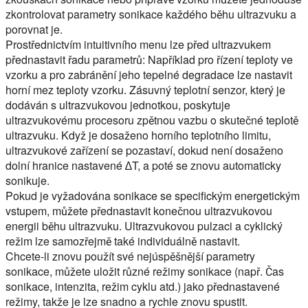
zkontrolovat parametry sonikace každého běhu ultrazvuku a
porovnat je.
Prostřednictvím intuitivního menu lze před ultrazvukem
přednastavit řadu parametrů: Například pro řízení teploty ve
vzorku a pro zabránění jeho tepelné degradace lze nastavit
horní mez teploty vzorku. Zásuvný teplotní senzor, který je
dodáván s ultrazvukovou jednotkou, poskytuje
ultrazvukovému procesoru zpětnou vazbu o skutečné teplotě
ultrazvuku. Když je dosaženo horního teplotního limitu,
ultrazvukové zařízení se pozastaví, dokud není dosaženo
dolní hranice nastavené ∆T, a poté se znovu automaticky
sonikuje.
Pokud je vyžadována sonikace se specifickým energetickým
vstupem, můžete přednastavit konečnou ultrazvukovou
energii běhu ultrazvuku. Ultrazvukovou pulzaci a cyklický
režim lze samozřejmě také individuálně nastavit.
Chcete-li znovu použít své nejúspěšnější parametry
sonikace, můžete uložit různé režimy sonikace (např. Čas
sonikace, intenzita, režim cyklu atd.) jako přednastavené
režimy, takže je lze snadno a rychle znovu spustit.