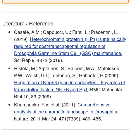
Literatura / Reference
Casale, A.M.; Cappucci, U.; Fanti, L.; Piacentini, L.
(2019):
Heterochromatin protein 1 (HP1) is intrinsically
required for post-transcriptional regulation of
Drosophila Germline Stem Cell (GSC) maintenance.
Sci Rep 9, 4372 (2019).
Ristola, M.; Arpiainen, S., Saleem, M.A.; Mathieson,
P.W.; Welsh, G.I.; Lehtonen, S.; Holthöfer, H.(2009):
Regulation of Neph3 gene in podocytes – key roles of
transcription factors NF-κB and Sp1
. BMC Molecular
Biol 10, 83 (2009).
Kharchenko, P.V: et al. (2011):
Comprehensive
analysis of the chromatin landscape in Drosophila
.
Nature. 2011 Mar 24; 471(7339): 480–485.