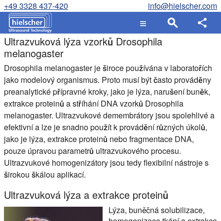
+49 3328 437-420
info@hielscher.com
Ultrazvuková lýza vzorků Drosophila
melanogaster
Drosophila melanogaster je široce používána v laboratořích
jako modelový organismus. Proto musí být často prováděny
preanalytické přípravné kroky, jako je lýza, narušení buněk,
extrakce proteinů a stříhání DNA vzorků Drosophila
melanogaster. Ultrazvukové demembrátory jsou spolehlivé a
efektivní a lze je snadno použít k provádění různých úkolů,
jako je lýza, extrakce proteinů nebo fragmentace DNA,
pouze úpravou parametrů ultrazvukového procesu.
Ultrazvukové homogenizátory jsou tedy flexibilní nástroje s
širokou škálou aplikací.
Ultrazvuková lýza a extrakce proteinů
Lýza, buněčná solubilizace,
homogenizace tkání a extrakce