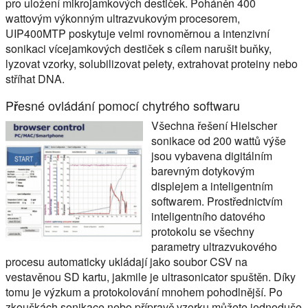
pro uložení mikrojamkových destiček. Poháněn 400
wattovým výkonným ultrazvukovým procesorem,
UIP400MTP poskytuje velmi rovnoměrnou a intenzivní
sonikaci vícejamkových destiček s cílem narušit buňky,
lyzovat vzorky, solubilizovat pelety, extrahovat proteiny nebo
stříhat DNA.
Přesné ovládání pomocí chytrého softwaru
Všechna řešení Hielscher
sonikace od 200 wattů výše
jsou vybavena digitálním
barevným dotykovým
displejem a inteligentním
softwarem. Prostřednictvím
inteligentního datového
protokolu se všechny
parametry ultrazvukového
procesu automaticky ukládají jako soubor CSV na
vestavěnou SD kartu, jakmile je ultrasonicator spuštěn. Díky
tomu je výzkum a protokolování mnohem pohodlnější. Po
zkouškách sonikace nebo přípravě vzorku můžete jednoduše