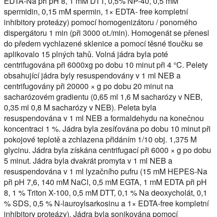
EDTA-Na při pH 8, 1 mM DTT, 0,5% NP-40, 0,5 mM
spermidin, 0,15 mM spermin, 1× EDTA- free kompletní
inhibitory proteázy) pomocí homogenizátoru / ponorného
dispergátoru 1 min (při 3000 ot./min). Homogenát se přenesl
do předem vychlazené sklenice a pomocí těsné tloučku se
aplikovalo 15 plných tahů. Volná jádra byla poté
centrifugována při 6000xg po dobu 10 minut při 4 °C. Pelety
obsahující jádra byly resuspendovány v 1 ml NEB a
centrifugovány při 20000 × g po dobu 20 minut na
sacharózovém gradientu (0,65 ml 1,6 M sacharózy v NEB,
0,35 ml 0,8 M sacharózy v NEB). Peleta byla
resuspendována v 1 ml NEB a formaldehydu na konečnou
koncentraci 1 %. Jádra byla zesíťována po dobu 10 minut při
pokojové teplotě a zchlazena přidáním 1/10 obj. 1,375 M
glycinu. Jádra byla získána centrifugací při 6000 × g po dobu
5 minut. Jádra byla dvakrát promyta v 1 ml NEB a
resuspendována v 1 ml lyzačního pufru (15 mM HEPES-Na
při pH 7,6, 140 mM NaCl, 0,5 mM EGTA, 1 mM EDTA při pH
8, 1 % Triton X-100, 0,5 mM DTT, 0,1 % Na deoxycholát, 0,1
% SDS, 0,5 % N-lauroylsarkosinu a 1× EDTA-free kompletní
inhibitory proteázy). Jádra byla sonikována pomocí