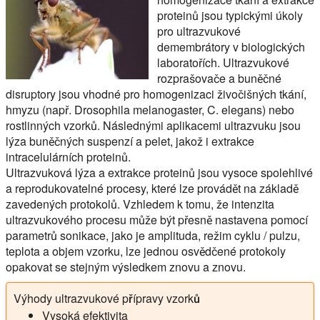
proteinů jsou typickými úkoly
pro ultrazvukové
demembrátory v biologických
laboratořích. Ultrazvukové
rozprašovače a buněčné
disruptory jsou vhodné pro homogenizaci živočišných tkání,
hmyzu (např. Drosophila melanogaster, C. elegans) nebo
rostlinných vzorků. Následnými aplikacemi ultrazvuku jsou
lýza buněčných suspenzí a pelet, jakož i extrakce
intracelulárních proteinů.
Ultrazvuková lýza a extrakce proteinů jsou vysoce spolehlivé
a reprodukovatelné procesy, které lze provádět na základě
zavedených protokolů. Vzhledem k tomu, že intenzita
ultrazvukového procesu může být přesně nastavena pomocí
parametrů sonikace, jako je amplituda, režim cyklu / pulzu,
teplota a objem vzorku, lze jednou osvědčené protokoly
opakovat se stejným výsledkem znovu a znovu.
Výhody ultrazvukové přípravy vzorků
Vysoká efektivita