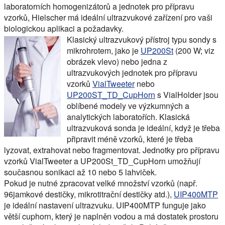
laboratorních homogenizátorů a jednotek pro přípravu
vzorků, Hielscher má ideální ultrazvukové zařízení pro vaši
biologickou aplikaci a požadavky.
Klasický ultrazvukový přístroj typu sondy s
mikrohrotem, jako je
UP200St
(200 W; viz
obrázek vlevo) nebo jedna z
ultrazvukových jednotek pro přípravu
vzorků
VialTweeter
nebo
UP200ST_TD_CupHorn
s VialHolder jsou
oblíbené modely ve výzkumných a
analytických laboratořích. Klasická
ultrazvuková sonda je ideální, když je třeba
připravit méně vzorků, které je třeba
lyzovat, extrahovat nebo fragmentovat. Jednotky pro přípravu
vzorků VialTweeter a UP200St_TD_CupHorn umožňují
současnou sonikaci až 10 nebo 5 lahviček.
Pokud je nutné zpracovat velké množství vzorků (např.
96jamkové destičky, mikrotitrační destičky atd.),
UIP400MTP
je ideální nastavení ultrazvuku. UIP400MTP funguje jako
větší cuphorn, který je naplněn vodou a má dostatek prostoru