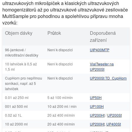
ultrazvukových mikrošpiček a klasických ultrazvukových
homogenizátorů až po ultrazvukové ultrazvukové zesilovače
MultiSample pro pohodlnou a spolehlivou přípravu mnoha
vzorků:
Objem dávky
Průtok
Doporučená
zařízení
96-jamkové /
Není k dispozici
UIP400MTP
mikrotitrační destičky
10 lahviček à 0,5 až
Není k dispozici
VialTweeter na
1,5 ml
UP200St
CupHorn pro nepřímou
Není k dispozici
UP200St TD_CupHorn
sonikaci, např. až 5
lahviček
0.01 až 250 ml
5 až 100 ml/min
UP50H
001 až 500 ml
10 až 200 ml / min
UP100H
0.02 až 1L
20 až 400 ml/min
UP200Ht
/
UP200St
10 až 2000 ml
20 až 400 ml/min
UP200Ht
,
UP400St