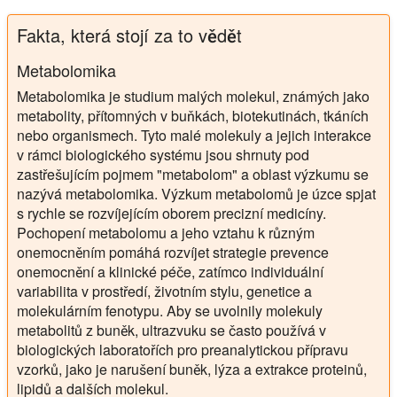
Fakta, která stojí za to vědět
Metabolomika
Metabolomika je studium malých molekul, známých jako
metabolity, přítomných v buňkách, biotekutinách, tkáních
nebo organismech. Tyto malé molekuly a jejich interakce
v rámci biologického systému jsou shrnuty pod
zastřešujícím pojmem "metabolom" a oblast výzkumu se
nazývá metabolomika. Výzkum metabolomů je úzce spjat
s rychle se rozvíjejícím oborem precizní medicíny.
Pochopení metabolomu a jeho vztahu k různým
onemocněním pomáhá rozvíjet strategie prevence
onemocnění a klinické péče, zatímco individuální
variabilita v prostředí, životním stylu, genetice a
molekulárním fenotypu. Aby se uvolnily molekuly
metabolitů z buněk, ultrazvuku se často používá v
biologických laboratořích pro preanalytickou přípravu
vzorků, jako je narušení buněk, lýza a extrakce proteinů,
lipidů a dalších molekul.