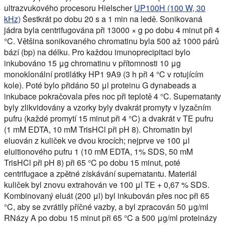
ultrazvukového procesoru Hielscher
UP100H (100 W, 30
kHz)
Šestkrát po dobu 20 s a 1 min na ledě. Sonikovaná
jádra byla centrifugována při 13000 × g po dobu 4 minut při 4
°C. Většina sonikovaného chromatinu byla 500 až 1000 párů
bází (bp) na délku. Pro každou imunoprecipitaci bylo
inkubováno 15 μg chromatinu v přítomnosti 10 μg
monoklonální protilátky HP1 9A9 (3 h při 4 °C v rotujícím
kole). Poté bylo přidáno 50 μl proteinu G dynabeads a
inkubace pokračovala přes noc při teplotě 4 °C. Supernatanty
byly zlikvidovány a vzorky byly dvakrát promyty v lyzačním
pufru (každé promytí 15 minut při 4 °C) a dvakrát v TE pufru
(1 mM EDTA, 10 mM TrisHCl při pH 8). Chromatin byl
eluován z kuliček ve dvou krocích; nejprve ve 100 μl
eluitionového pufru 1 (10 mM EDTA, 1% SDS, 50 mM
TrisHCl při pH 8) při 65 °C po dobu 15 minut, poté
centrifugace a zpětné získávání supernatantu. Materiál
kuliček byl znovu extrahován ve 100 μl TE + 0,67 % SDS.
Kombinovaný eluát (200 μl) byl inkubován přes noc při 65
°C, aby se zvrátily příčné vazby, a byl zpracován 50 μg/ml
RNázy A po dobu 15 minut při 65 °C a 500 μg/ml proteinázy