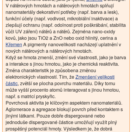
V nátěrových hmotách a nátěrových hmotách splňují
nanomateriály dekorativní potřeby (např. barva a lesk),
funkční účely (např. vodivost, mikrobiální inaktivace) a
zlepšují ochranu (např. odolnost proti poškrábání, stabilita
vůči UV záření) nátěrů a nátěrů. Zejména nano-oxidy
kovů, jako jsou TiO2 a ZnO nebo oxid hlinitý, cerina a
Křemen
A pigmenty nanovelikosti nacházejí uplatnění v
nových nátěrových a nátěrových hmotách.
Když se hmota zmenší, změní své vlastnosti, jako je barva
a interakce s jinou hmotou, jako je chemická reaktivita.
Změna charakteristik je způsobena změnou
elektronických vlastností. Tím, že
Zmenšení velikosti
částic
, zvětší se plocha povrchu materiálu. Díky tomu
může vyšší procento atomů interagovat s jinou hmotou,
např. s matricí pryskyřic.
Povrchová aktivita je klíčovým aspektem nanomateriálů.
Aglomerace a agregace blokují povrch před kontaktem s
jinými látkami. Pouze dobře dispergované nebo
jednoduše dispergované částice umožňují využít plný
prospěšný potenciál hmoty. Výsledkem je, že dobrá