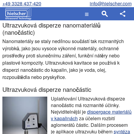
+49 3328 437-420
info@hielscher.com
Ultrazvuková disperze nanomateriálů
(nanočástic)
Nanomateriály se staly nedílnou součástí tak rozmanitých
výrobků, jako jsou vysoce výkonné materiály, ochranné
prostředky proti slunečnímu záření, funkční nátěry nebo
plastové kompozity. Ultrazvuková kavitace se používá k
disperzi nanočástic do kapalin, jako je voda, olej,
rozpouštědla nebo pryskyřice.
Ultrazvuková disperze nanočástic
Uplatňování
Ultrazvuková disperze
nanočástic
má rozmanité účinky.
Nejviditelnější je
dispergace materiálů
v kapalinách
za účelem rozbití
aglomerátů částic. Dalším procesem
je aplikace ultrazvuku během
syntéza