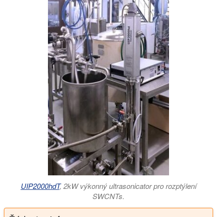
UIP2000hdT
, 2kW výkonný ultrasonicator pro rozptýlení
SWCNTs.