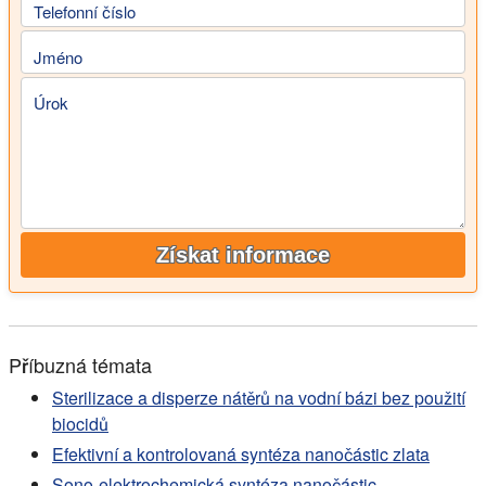
Telefonní číslo
Jméno
Úrok
Získat informace
Příbuzná témata
Sterilizace a disperze nátěrů na vodní bázi bez použití
biocidů
Efektivní a kontrolovaná syntéza nanočástic zlata
Sono-elektrochemická syntéza nanočástic