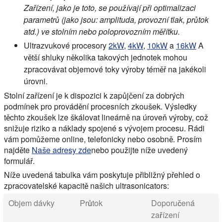
Zařízení, jako je toto, se používají při optimalizaci
parametrů (jako jsou: amplituda, provozní tlak, průtok
atd.) ve stolním nebo poloprovozním měřítku.
Ultrazvukové procesory
2kW
,
4kW
,
10kW
a
16kW
A
větší shluky několika takových jednotek mohou
zpracovávat objemové toky výroby téměř na jakékoli
úrovni.
Stolní zařízení je k dispozici k zapůjčení za dobrých
podmínek pro provádění procesních zkoušek. Výsledky
těchto zkoušek lze škálovat lineárně na úroveň výroby, což
snižuje riziko a náklady spojené s vývojem procesu. Rádi
vám pomůžeme online, telefonicky nebo osobně. Prosím
najděte
Naše adresy zde
nebo použijte níže uvedený
formulář.
Níže uvedená tabulka vám poskytuje přibližný přehled o
zpracovatelské kapacitě našich ultrasonicators:
Objem dávky
Průtok
Doporučená
zařízení