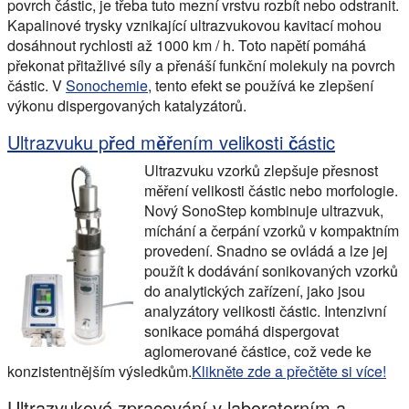
povrch částic, je třeba tuto mezní vrstvu rozbít nebo odstranit.
Kapalinové trysky vznikající ultrazvukovou kavitací mohou
dosáhnout rychlosti až 1000 km / h. Toto napětí pomáhá
překonat přitažlivé síly a přenáší funkční molekuly na povrch
částic. V
Sonochemie
, tento efekt se používá ke zlepšení
výkonu dispergovaných katalyzátorů.
Ultrazvuku před měřením velikosti částic
Ultrazvuku vzorků zlepšuje přesnost
měření velikosti částic nebo morfologie.
Nový SonoStep kombinuje ultrazvuk,
míchání a čerpání vzorků v kompaktním
provedení. Snadno se ovládá a lze jej
použít k dodávání sonikovaných vzorků
do analytických zařízení, jako jsou
analyzátory velikosti částic. Intenzivní
sonikace pomáhá dispergovat
aglomerované částice, což vede ke
konzistentnějším výsledkům.
Klikněte zde a přečtěte si více!
Ultrazvukové zpracování v laboratorním a