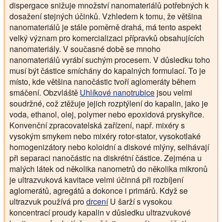
dispergace snižuje množství nanomateriálů potřebných k
dosažení stejných účinků. Vzhledem k tomu, že většina
nanomateriálů je stále poměrně drahá, má tento aspekt
velký význam pro komercializaci přípravků obsahujících
nanomateriály. V současné době se mnoho
nanomateriálů vyrábí suchým procesem. V důsledku toho
musí být částice smíchány do kapalných formulací. To je
místo, kde většina nanočástic tvoří aglomeráty během
smáčení. Obzvláště
Uhlíkové nanotrubice
jsou velmi
soudržné, což ztěžuje jejich rozptýlení do kapalin, jako je
voda, ethanol, olej, polymer nebo epoxidová pryskyřice.
Konvenční zpracovatelská zařízení, např. mixéry s
vysokým smykem nebo mixéry rotor-stator, vysokotlaké
homogenizátory nebo koloidní a diskové mlýny, selhávají
při separaci nanočástic na diskrétní částice. Zejména u
malých látek od několika nanometrů do několika mikronů
je ultrazvuková kavitace velmi účinná při rozbíjení
aglomerátů, agregátů a dokonce i primárů. Když se
ultrazvuk používá pro
drcení
U šarží s vysokou
koncentrací proudy kapalin v důsledku ultrazvukové