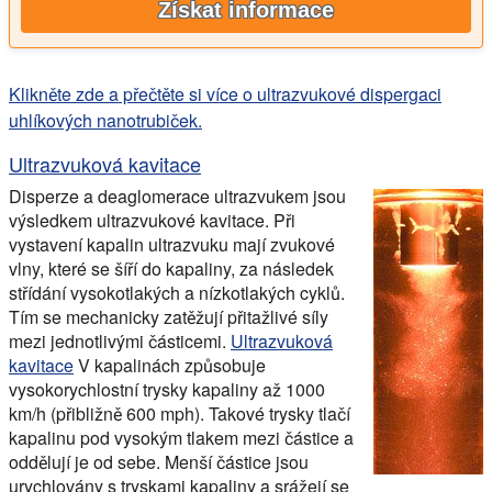
Získat informace
Klikněte zde a přečtěte si více o ultrazvukové dispergaci
uhlíkových nanotrubiček.
Ultrazvuková kavitace
Disperze a deaglomerace ultrazvukem jsou
výsledkem ultrazvukové kavitace. Při
vystavení kapalin ultrazvuku mají zvukové
vlny, které se šíří do kapaliny, za následek
střídání vysokotlakých a nízkotlakých cyklů.
Tím se mechanicky zatěžují přitažlivé síly
mezi jednotlivými částicemi.
Ultrazvuková
kavitace
V kapalinách způsobuje
vysokorychlostní trysky kapaliny až 1000
km/h (přibližně 600 mph). Takové trysky tlačí
kapalinu pod vysokým tlakem mezi částice a
oddělují je od sebe. Menší částice jsou
urychlovány s tryskami kapaliny a srážejí se