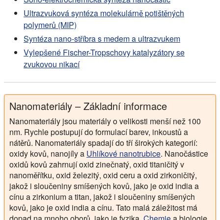
Ultrazvuková syntéza molekulárně potištěných
polymerů (MIP)
Syntéza nano-stříbra s medem a ultrazvukem
Vylepšené Fischer-Tropschovy katalyzátory se
zvukovou nikací
Nanomateriály – Základní informace
Nanomateriály jsou materiály o velikosti menší než 100
nm. Rychle postupují do formulací barev, inkoustů a
nátěrů. Nanomateriály spadají do tří širokých kategorií:
oxidy kovů, nanojíly a
Uhlíkové nanotrubice
. Nanočástice
oxidů kovů zahrnují oxid zinečnatý, oxid titaničitý v
nanoměřítku, oxid železitý, oxid ceru a oxid zirkoničitý,
jakož i sloučeniny smíšených kovů, jako je oxid india a
cínu a zirkonium a titan, jakož i sloučeniny smíšených
kovů, jako je oxid india a cínu. Tato malá záležitost má
dopad na mnoho oborů, jako je fyzika,
Chemie
a biologie.