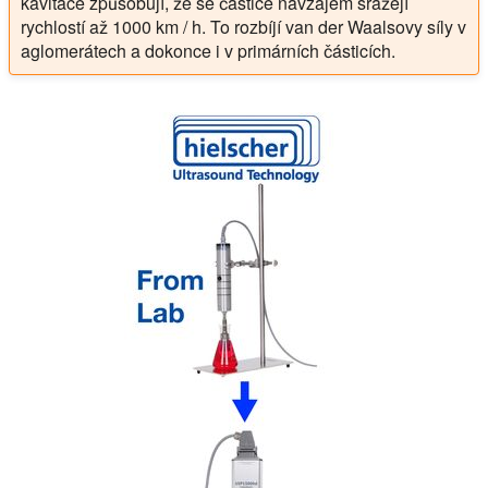
kavitace způsobují, že se částice navzájem srážejí
rychlostí až 1000 km / h. To rozbíjí van der Waalsovy síly v
aglomerátech a dokonce i v primárních částicích.