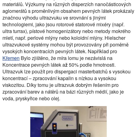
materiálů. Výzkumy na různých disperzích nanočásticových
aglomerátů s proměnlivým obsahem pevných látek prokázaly
značnou výhodu ultrazvuku ve srovnání s jinými
technologiemi, jako jsou rotorové statorové mixéry (např.
ultra turrax), pístové homogenizátory nebo metody mokrého
mletí, např. perlové mlýny nebo koloidní mlýny. Hielscher
ultrazvukové systémy mohou být provozovány při poměrně
vysokých koncentracích pevných látek. Například pro
Křemen
Bylo zjištěno, že míra lomu je nezávislá na
Koncentrace pevných látek až 50%
podle hmotnosti.
Ultrazvuk lze použít pro dispergaci masterbatchů s vysokou
koncentrací – zpracování kapalin s nízkou a vysokou
viskozitou. Díky tomu je ultrazvuk dobrým řešením pro
zpracování barev a nátěrů na bázi různých médií, jako je
voda, pryskyřice nebo olej.