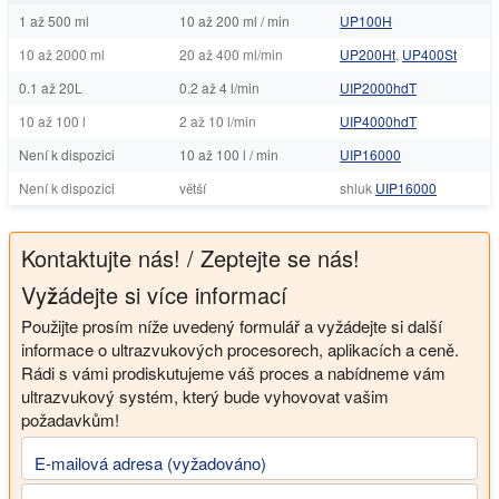
1 až 500 ml
10 až 200 ml / min
UP100H
10 až 2000 ml
20 až 400 ml/min
UP200Ht
,
UP400St
0.1 až 20L
0.2 až 4 l/min
UIP2000hdT
10 až 100 l
2 až 10 l/min
UIP4000hdT
Není k dispozici
10 až 100 l / min
UIP16000
Není k dispozici
větší
shluk
UIP16000
Kontaktujte nás! / Zeptejte se nás!
Vyžádejte si více informací
Použijte prosím níže uvedený formulář a vyžádejte si další
informace o ultrazvukových procesorech, aplikacích a ceně.
Rádi s vámi prodiskutujeme váš proces a nabídneme vám
ultrazvukový systém, který bude vyhovovat vašim
požadavkům!
E-mailová adresa (vyžadováno)