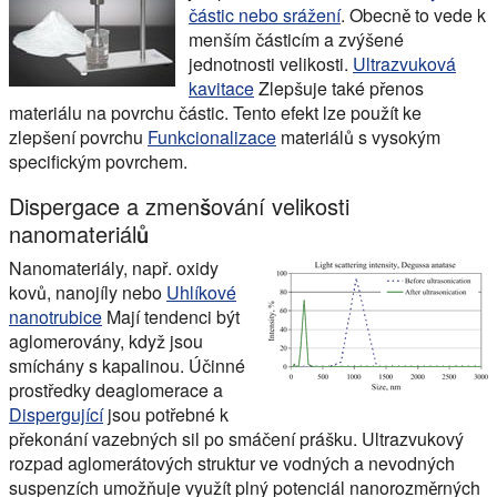
částic nebo srážení
. Obecně to vede k
menším částicím a zvýšené
jednotnosti velikosti.
Ultrazvuková
kavitace
Zlepšuje také přenos
materiálu na povrchu částic. Tento efekt lze použít ke
zlepšení povrchu
Funkcionalizace
materiálů s vysokým
specifickým povrchem.
Dispergace a zmenšování velikosti
nanomateriálů
Nanomateriály, např. oxidy
kovů, nanojíly nebo
Uhlíkové
nanotrubice
Mají tendenci být
aglomerovány, když jsou
smíchány s kapalinou. Účinné
prostředky deaglomerace a
Dispergující
jsou potřebné k
překonání vazebných sil po smáčení prášku. Ultrazvukový
rozpad aglomerátových struktur ve vodných a nevodných
suspenzích umožňuje využít plný potenciál nanorozměrných