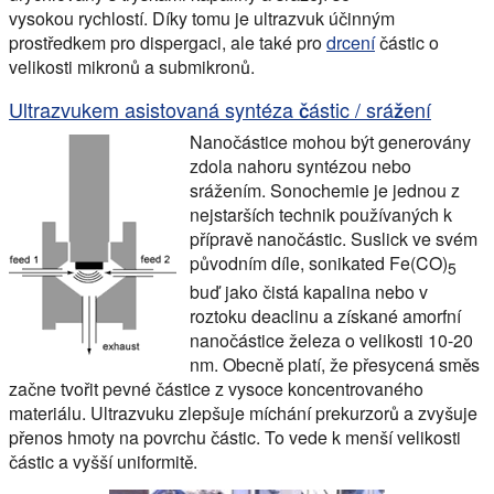
vysokou rychlostí. Díky tomu je ultrazvuk účinným
prostředkem pro dispergaci, ale také pro
drcení
částic o
velikosti mikronů a submikronů.
Ultrazvukem asistovaná syntéza částic / srážení
Nanočástice mohou být generovány
zdola nahoru syntézou nebo
srážením. Sonochemie je jednou z
nejstarších technik používaných k
přípravě nanočástic. Suslick ve svém
původním díle, sonikated Fe(CO)
5
buď jako čistá kapalina nebo v
roztoku deaclinu a získané amorfní
nanočástice železa o velikosti 10-20
nm. Obecně platí, že přesycená směs
začne tvořit pevné částice z vysoce koncentrovaného
materiálu. Ultrazvuku zlepšuje míchání prekurzorů a zvyšuje
přenos hmoty na povrchu částic. To vede k menší velikosti
částic a vyšší uniformitě.