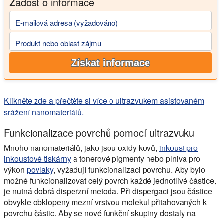
Žádost o informace
E-mailová adresa (vyžadováno)
Produkt nebo oblast zájmu
Získat informace
Klikněte zde a přečtěte si více o ultrazvukem asistovaném
srážení nanomateriálů.
Funkcionalizace povrchů pomocí ultrazvuku
Mnoho nanomateriálů, jako jsou oxidy kovů,
inkoust pro
inkoustové tiskárny
a tonerové pigmenty nebo plniva pro
výkon
povlaky
, vyžadují funkcionalizaci povrchu. Aby bylo
možné funkcionalizovat celý povrch každé jednotlivé částice,
je nutná dobrá disperzní metoda. Při dispergaci jsou částice
obvykle obklopeny mezní vrstvou molekul přitahovaných k
povrchu částic. Aby se nové funkční skupiny dostaly na