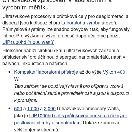
výrobním měřítku
Ultrazvukové procesory a průtokové cely pro deaglomeraci a
disperzi jsou k dispozici pro
Laboratoř
a
výroba
úroveň.
Průmyslové systémy lze snadno dovybavit tak, aby fungovaly
inline. Pro výzkum a vývoj procesů doporučujeme použít
UIP1000hd (1 000 wattů)
.
Hielscher nabízí širokou škálu ultrazvukových zařízení a
příslušenství pro účinnou dispergaci nanomateriálů, např. v
barvách, inkoustech a nátěrech.
Kompaktní laboratorní přístroje
až do výše
Výkon 400
W
.
Tato zařízení se používají hlavně pro přípravu vzorků
nebo počáteční studie proveditelnosti a jsou k dispozici
k pronájmu.
500
a
1,000
a
2,000
Ultrazvukové procesory Watts,
jako je
UIP1000hd set s průtokovou buňkou a různými
posilovacími rohy a sonotrodami
Dokáže zpracovat
větší objemy streamů.