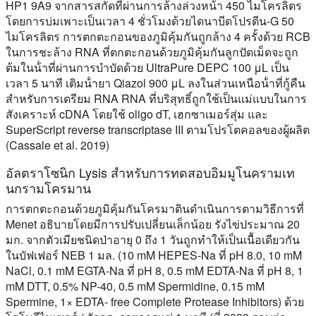
HP1 9A9 จากสารสกัดที่ผ่านการล้างล่วงหน้า 450 ไมโครลิตร
โดยการบ่มเพาะเป็นเวลา 4 ชั่วโมงด้วยไดนาบีดโปรตีน-G 50
ไมโครลิตร การตกตะกอนของภูมิคุ้มกันถูกล้าง 4 ครั้งด้วย RCB
ในการชะล้าง RNA ที่ตกตะกอนด้วยภูมิคุ้มกันลูกปัดเม็ดจะถูก
ต้มในน้ําที่ผ่านการบําบัดด้วย UltraPure DEPC 100 μL เป็น
เวลา 5 นาที เติมน้ํายา Qiazol 900 μL ลงในส่วนเหนือน้ําที่กู้คืน
สําหรับการเตรียม RNA RNA ที่บริสุทธิ์ถูกใช้เป็นแม่แบบในการ
สังเคราะห์ cDNA โดยใช้ oligo dT, เฮกซาเมอร์สุ่ม และ
SuperScript reverse transcriptase III ตามโปรโตคอลของผู้ผลิต
(Cassale et al. 2019)
อัลตราโซนิก Lysis สําหรับการทดสอบอิมมูโนครามเท
นกรามโครมาน
การตกตะกอนด้วยภูมิคุ้มกันโครมาตินดําเนินการตามวิธีการที่
Menet อธิบายโดยมีการปรับเปลี่ยนเล็กน้อย รังไข่ประมาณ 20
มก. จากตัวเมียชนิดป่าอายุ 0 ถึง 1 วันถูกทําให้เป็นเนื้อเดียวกัน
ในบัฟเฟอร์ NEB 1 มล. (10 mM HEPES-Na ที่ pH 8.0, 10 mM
NaCl, 0.1 mM EGTA-Na ที่ pH 8, 0.5 mM EDTA-Na ที่ pH 8, 1
mM DTT, 0.5% NP-40, 0.5 mM Spermidine, 0.15 mM
Spermine, 1× EDTA- free Complete Protease Inhibitors) ด้วย