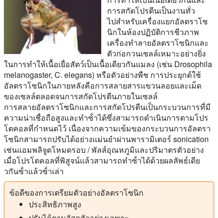
การสกัดโปรตีนเป็นงานทั่ว
ไปสําหรับเครื่องแยกอัลตราโซ
นิกในห้องปฏิบัติการชีวภาพ
เครื่องทําลายอัลตราโซนิกและ
ตัวก่อกวนเซลล์เหมาะอย่างยิ่ง
ในการทําให้เนื้อเยื่อสัตว์เป็นเนื้อเดียวกันแมลง (เช่น Drosophila
melanogaster, C. elegans) หรือตัวอย่างพืช การประยุกต์ใช้
อัลตราโซนิกในภายหลังคือการสลายสารแขวนลอยและเม็ด
ของเซลล์ตลอดจนการสกัดโปรตีนภายในเซลล์
การสลายอัลตราโซนิกและการสกัดโปรตีนเป็นกระบวนการที่มี
ความน่าเชื่อถือสูงและทําซ้ําได้ซึ่งสามารถดําเนินการตามโปร
โตคอลที่กําหนดไว้ เนื่องจากความเข้มของกระบวนการอัลตรา
โซนิกสามารถปรับได้อย่างแม่นยําผ่านพารามิเตอร์ sonication
เช่นแอมพลิจูดโหมดรอบ / พัลส์อุณหภูมิและปริมาตรตัวอย่าง
เมื่อโปรโตคอลที่พิสูจน์แล้วสามารถทําซ้ําได้ด้วยผลลัพธ์เดีย
วกันซ้ําแล้วซ้ําเล่า
ข้อดีของการเตรียมตัวอย่างอัลตราโซนิก
ประสิทธิภาพสูง
ปรับได้ตามวัสดุตัวอย่างเฉพาะ