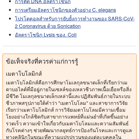
การตัด DNA อัลตราโซนิก
การเตรียมอัลตราโซนิกของตัวอย่าง C. elegans
โปรโตคอลสําหรับการยับยั้งการทํางานของ SARS-CoV-
2 Coronavirus ด้วย Sonication
อัลตราโซนิก Lysis ของ. Coli
ข้อเท็จจริงที่ควรค่าแก่การรู้
เมตาโบโลมิกส์
เมตาโบโลมิกส์คือการศึกษาโมเลกุลขนาดเล็กที่เรียกว่าเม
ตาบอไลต์ที่มีอยู่ภายในเซลล์ของเหลวชีวภาพเนื้อเยื่อหรือสิ่ง
มีชีวิต โมเลกุลขนาดเล็กเหล่านี้และปฏิสัมพันธ์ภายในระบบ
ชีวภาพสรุปภายใต้คําว่า "เมตาโบโลม" และสาขาการวิจัย
เรียกว่าเมตาโบโลมิกส์ การวิจัยเมตาโบโลมมีความเชื่อม
โยงอย่างใกล้ชิดกับสาขาการแพทย์ที่แม่นยําที่เกิดขึ้นอย่าง
รวดเร็ว ความเข้าใจเกี่ยวกับเมตาโบโลมและความสัมพันธ์
กับโรคต่างๆ ช่วยพัฒนากลยุทธ์การป้องกันโรคและการดูแล
ทางคลินิกในขณะที่ความแปรปรวนของแต่ละบุคคลใน