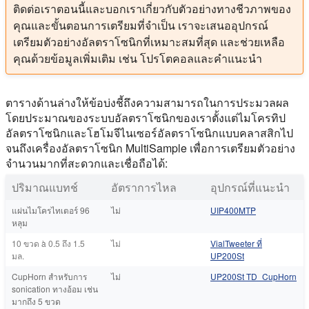
ติดต่อเราตอนนี้และบอกเราเกี่ยวกับตัวอย่างทางชีวภาพของ
คุณและขั้นตอนการเตรียมที่จําเป็น เราจะเสนออุปกรณ์
เตรียมตัวอย่างอัลตราโซนิกที่เหมาะสมที่สุด และช่วยเหลือ
คุณด้วยข้อมูลเพิ่มเติม เช่น โปรโตคอลและคําแนะนํา
ตารางด้านล่างให้ข้อบ่งชี้ถึงความสามารถในการประมวลผล
โดยประมาณของระบบอัลตราโซนิกของเราตั้งแต่ไมโครทิป
อัลตราโซนิกและโฮโมจีไนเซอร์อัลตราโซนิกแบบคลาสสิกไป
จนถึงเครื่องอัลตราโซนิก MultiSample เพื่อการเตรียมตัวอย่าง
จํานวนมากที่สะดวกและเชื่อถือได้:
ปริมาณแบทช์
อัตราการไหล
อุปกรณ์ที่แนะนํา
แผ่นไมโครไทเตอร์ 96
ไม่
UIP400MTP
หลุม
10 ขวด à 0.5 ถึง 1.5
ไม่
VialTweeter ที่
มล.
UP200St
CupHorn สําหรับการ
ไม่
UP200St TD_CupHorn
sonication ทางอ้อม เช่น
มากถึง 5 ขวด