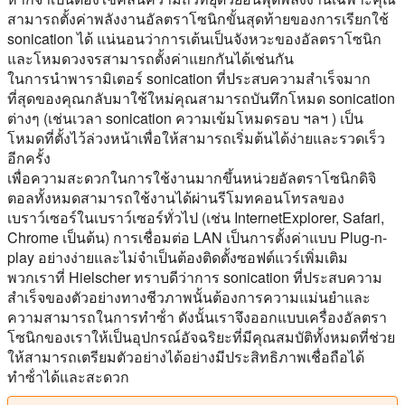
สามารถตั้งค่าพลังงานอัลตราโซนิกขั้นสุดท้ายของการเรียกใช้
sonication ได้ แน่นอนว่าการเต้นเป็นจังหวะของอัลตราโซนิก
และโหมดวงจรสามารถตั้งค่าแยกกันได้เช่นกัน
ในการนําพารามิเตอร์ sonication ที่ประสบความสําเร็จมาก
ที่สุดของคุณกลับมาใช้ใหม่คุณสามารถบันทึกโหมด sonication
ต่างๆ (เช่นเวลา sonication ความเข้มโหมดรอบ ฯลฯ ) เป็น
โหมดที่ตั้งไว้ล่วงหน้าเพื่อให้สามารถเริ่มต้นได้ง่ายและรวดเร็ว
อีกครั้ง
เพื่อความสะดวกในการใช้งานมากขึ้นหน่วยอัลตราโซนิกดิจิ
ตอลทั้งหมดสามารถใช้งานได้ผ่านรีโมทคอนโทรลของ
เบราว์เซอร์ในเบราว์เซอร์ทั่วไป (เช่น InternetExplorer, Safari,
Chrome เป็นต้น) การเชื่อมต่อ LAN เป็นการตั้งค่าแบบ Plug-n-
play อย่างง่ายและไม่จําเป็นต้องติดตั้งซอฟต์แวร์เพิ่มเติม
พวกเราที่ Hielscher ทราบดีว่าการ sonication ที่ประสบความ
สําเร็จของตัวอย่างทางชีวภาพนั้นต้องการความแม่นยําและ
ความสามารถในการทําซ้ํา ดังนั้นเราจึงออกแบบเครื่องอัลตรา
โซนิกของเราให้เป็นอุปกรณ์อัจฉริยะที่มีคุณสมบัติทั้งหมดที่ช่วย
ให้สามารถเตรียมตัวอย่างได้อย่างมีประสิทธิภาพเชื่อถือได้
ทําซ้ําได้และสะดวก