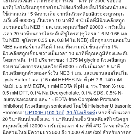
โฮโมจีไนเซอร์ / ตัวกระจายการแช่ 1 นาที (ที่ 3000 รอบต่อ
นาที) โฮโมจีเนตถูกถ่ายโอนไปยังแก้วที่แช่เย็นไว้ล่วงหน้าและ
ใช้สากแน่น 15 จังหวะเต็ม จากนั้นนิวเคลียสอิสระจะถูกหมุน
เหวี่ยงที่ 6000xg เป็นเวลา 10 นาทีที่ 4°C เม็ดที่มีนิวเคลียสถูก
แขวนลอยใน NEB 1 มล. และหมุนเหวี่ยงที่ 20000 × กรัมเป็น
เวลา 20 นาทีบนการไล่ระดับสีซูโครส (ซูโครส 1.6 M 0.65 มล.
ใน NEB, ซูโครส 0.35 มล. 0.8 M ใน NEB) เม็ดถูกแขวนลอยใน
NEB และฟอร์มาลดีไฮด์ 1 มล. ที่ความเข้มข้นสุดท้าย 1%
นิวเคลียสถูกเชื่อมขวางเป็นเวลา 10 นาทีที่อุณหภูมิห้องและดับ
โดยการเติม 1/10 ปริมาตรของ 1.375 M glycine นิวเคลียสถูก
รวบรวมโดยการหมุนเหวี่ยงที่ 6000 × กรัมเป็นเวลา 5 นาที
นิวเคลียสถูกล้างสองครั้งใน NEB 1 มล. และแขวนลอยใหม่ใน
Lysis Buffer 1 มล. (15 mM HEPES-Na ที่ pH 7.6, 140 mM
NaCl, 0.5 mM EGTA, 1 mM EDTA ที่ pH 8, 1% Triton X-100,
0.5 mM DTT, 0.1% Na Deoxycholate, 0.1% SDS, 0.5% N-
lauroylsarcosine และ 1× EDTA-free Complete Protease
Inhibitors) นิวเคลียสถูก sonicated โดยใช้ Hielscher Ultrasonic
Processor
UP100H (100 วัตต์, 30 กิโลเฮิรตซ์)
หกครั้งเป็นเวลา
20 วินาทีบนน้ําแข็งและ 1 นาทีบนน้ําแข็ง นิวเคลียสที่โซนิคถูก
หมุนเหวี่ยงที่ 13000 × กรัมเป็นเวลา 4 นาทีที่ 4°C โครมาตินโซ
นิตส่วนใหญ่มีความยาว 500 ถึง 1,000 คู่เบส (bp) สําหรับการตก