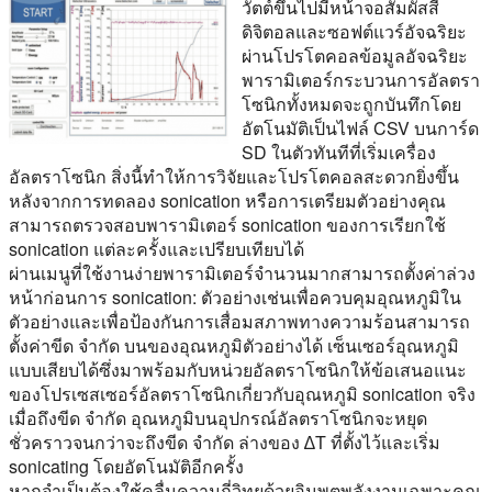
วัตต์ขึ้นไปมีหน้าจอสัมผัสสี
ดิจิตอลและซอฟต์แวร์อัจฉริยะ
ผ่านโปรโตคอลข้อมูลอัจฉริยะ
พารามิเตอร์กระบวนการอัลตรา
โซนิกทั้งหมดจะถูกบันทึกโดย
อัตโนมัติเป็นไฟล์ CSV บนการ์ด
SD ในตัวทันทีที่เริ่มเครื่อง
อัลตราโซนิก สิ่งนี้ทําให้การวิจัยและโปรโตคอลสะดวกยิ่งขึ้น
หลังจากการทดลอง sonication หรือการเตรียมตัวอย่างคุณ
สามารถตรวจสอบพารามิเตอร์ sonication ของการเรียกใช้
sonication แต่ละครั้งและเปรียบเทียบได้
ผ่านเมนูที่ใช้งานง่ายพารามิเตอร์จํานวนมากสามารถตั้งค่าล่วง
หน้าก่อนการ sonication: ตัวอย่างเช่นเพื่อควบคุมอุณหภูมิใน
ตัวอย่างและเพื่อป้องกันการเสื่อมสภาพทางความร้อนสามารถ
ตั้งค่าขีด จํากัด บนของอุณหภูมิตัวอย่างได้ เซ็นเซอร์อุณหภูมิ
แบบเสียบได้ซึ่งมาพร้อมกับหน่วยอัลตราโซนิกให้ข้อเสนอแนะ
ของโปรเซสเซอร์อัลตราโซนิกเกี่ยวกับอุณหภูมิ sonication จริง
เมื่อถึงขีด จํากัด อุณหภูมิบนอุปกรณ์อัลตราโซนิกจะหยุด
ชั่วคราวจนกว่าจะถึงขีด จํากัด ล่างของ ∆T ที่ตั้งไว้และเริ่ม
sonicating โดยอัตโนมัติอีกครั้ง
หากจําเป็นต้องใช้คลื่นความถี่วิทยุด้วยอินพุตพลังงานเฉพาะคุณ