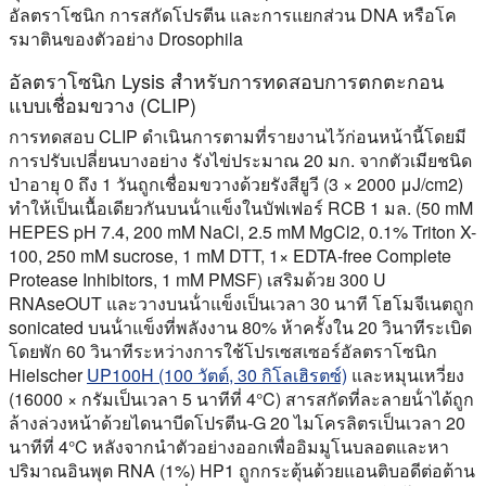
อัลตราโซนิก การสกัดโปรตีน และการแยกส่วน DNA หรือโค
รมาตินของตัวอย่าง Drosophila
อัลตราโซนิก Lysis สําหรับการทดสอบการตกตะกอน
แบบเชื่อมขวาง (CLIP)
การทดสอบ CLIP ดําเนินการตามที่รายงานไว้ก่อนหน้านี้โดยมี
การปรับเปลี่ยนบางอย่าง รังไข่ประมาณ 20 มก. จากตัวเมียชนิด
ป่าอายุ 0 ถึง 1 วันถูกเชื่อมขวางด้วยรังสียูวี (3 × 2000 μJ/cm2)
ทําให้เป็นเนื้อเดียวกันบนน้ําแข็งในบัฟเฟอร์ RCB 1 มล. (50 mM
HEPES pH 7.4, 200 mM NaCl, 2.5 mM MgCl2, 0.1% Triton X-
100, 250 mM sucrose, 1 mM DTT, 1× EDTA-free Complete
Protease Inhibitors, 1 mM PMSF) เสริมด้วย 300 U
RNAseOUT และวางบนน้ําแข็งเป็นเวลา 30 นาที โฮโมจีเนตถูก
sonicated บนน้ําแข็งที่พลังงาน 80% ห้าครั้งใน 20 วินาทีระเบิด
โดยพัก 60 วินาทีระหว่างการใช้โปรเซสเซอร์อัลตราโซนิก
Hielscher
UP100H (100 วัตต์, 30 กิโลเฮิรตซ์)
และหมุนเหวี่ยง
(16000 × กรัมเป็นเวลา 5 นาทีที่ 4°C) สารสกัดที่ละลายน้ําได้ถูก
ล้างล่วงหน้าด้วยไดนาบีดโปรตีน-G 20 ไมโครลิตรเป็นเวลา 20
นาทีที่ 4°C หลังจากนําตัวอย่างออกเพื่ออิมมูโนบลอตและหา
ปริมาณอินพุต RNA (1%) HP1 ถูกกระตุ้นด้วยแอนติบอดีต่อต้าน