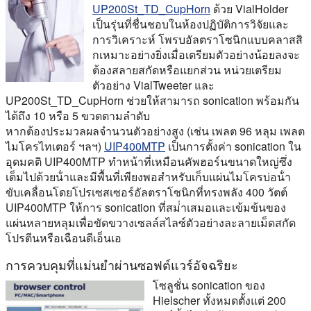
UP200St_TD_CupHorn
ด้วย VialHolder
เป็นรุ่นที่ชื่นชอบในห้องปฏิบัติการวิจัยและ
การวิเคราะห์ โพรบอัลตราโซนิกแบบคลาสสิ
กเหมาะอย่างยิ่งเมื่อเตรียมตัวอย่างน้อยลงจะ
ต้องสลายสกัดหรือแยกส่วน หน่วยเตรียม
ตัวอย่าง VialTweeter และ
UP200St_TD_CupHorn ช่วยให้สามารถ sonication พร้อมกัน
ได้ถึง 10 หรือ 5 ขวดตามลําดับ
หากต้องประมวลผลจํานวนตัวอย่างสูง (เช่น เพลต 96 หลุม เพลต
ไมโครไทเตอร์ ฯลฯ)
UIP400MTP
เป็นการตั้งค่า sonication ใน
อุดมคติ UIP400MTP ทําหน้าที่เหมือนคัพฮอร์นขนาดใหญ่ซึ่ง
เต็มไปด้วยน้ําและมีพื้นที่เพียงพอสําหรับเก็บแผ่นไมโครบ่อน้ํา
ขับเคลื่อนโดยโปรเซสเซอร์อัลตราโซนิกที่ทรงพลัง 400 วัตต์
UIP400MTP ให้การ sonication ที่สม่ําเสมอและเข้มข้นของ
แผ่นหลายหลุมเพื่อขัดขวางเซลล์สไลซ์ตัวอย่างละลายเม็ดสกัด
โปรตีนหรือเฉือนดีเอ็นเอ
การควบคุมที่แม่นยําผ่านซอฟต์แวร์อัจฉริยะ
โซลูชั่น sonication ของ
Hielscher ทั้งหมดตั้งแต่ 200