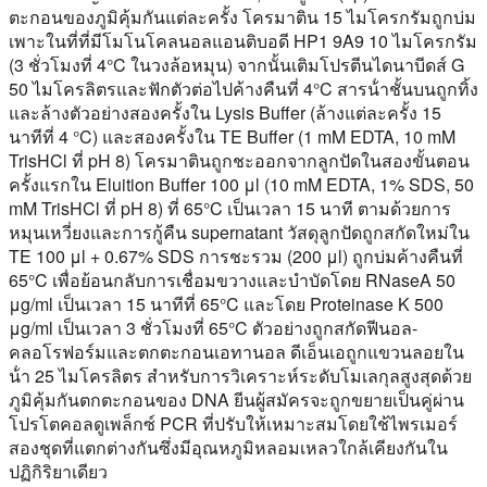
ตะกอนของภูมิคุ้มกันแต่ละครั้ง โครมาติน 15 ไมโครกรัมถูกบ่ม
เพาะในที่ที่มีโมโนโคลนอลแอนติบอดี HP1 9A9 10 ไมโครกรัม
(3 ชั่วโมงที่ 4°C ในวงล้อหมุน) จากนั้นเติมโปรตีนไดนาบีดส์ G
50 ไมโครลิตรและฟักตัวต่อไปค้างคืนที่ 4°C สารน้ําชั้นบนถูกทิ้ง
และล้างตัวอย่างสองครั้งใน Lysis Buffer (ล้างแต่ละครั้ง 15
นาทีที่ 4 °C) และสองครั้งใน TE Buffer (1 mM EDTA, 10 mM
TrisHCl ที่ pH 8) โครมาตินถูกชะออกจากลูกปัดในสองขั้นตอน
ครั้งแรกใน Eluition Buffer 100 μl (10 mM EDTA, 1% SDS, 50
mM TrisHCl ที่ pH 8) ที่ 65°C เป็นเวลา 15 นาที ตามด้วยการ
หมุนเหวี่ยงและการกู้คืน supernatant วัสดุลูกปัดถูกสกัดใหม่ใน
TE 100 μl + 0.67% SDS การชะรวม (200 μl) ถูกบ่มค้างคืนที่
65°C เพื่อย้อนกลับการเชื่อมขวางและบําบัดโดย RNaseA 50
μg/ml เป็นเวลา 15 นาทีที่ 65°C และโดย Proteinase K 500
μg/ml เป็นเวลา 3 ชั่วโมงที่ 65°C ตัวอย่างถูกสกัดฟีนอล-
คลอโรฟอร์มและตกตะกอนเอทานอล ดีเอ็นเอถูกแขวนลอยใน
น้ํา 25 ไมโครลิตร สําหรับการวิเคราะห์ระดับโมเลกุลสูงสุดด้วย
ภูมิคุ้มกันตกตะกอนของ DNA ยีนผู้สมัครจะถูกขยายเป็นคู่ผ่าน
โปรโตคอลดูเพล็กซ์ PCR ที่ปรับให้เหมาะสมโดยใช้ไพรเมอร์
สองชุดที่แตกต่างกันซึ่งมีอุณหภูมิหลอมเหลวใกล้เคียงกันใน
ปฏิกิริยาเดียว