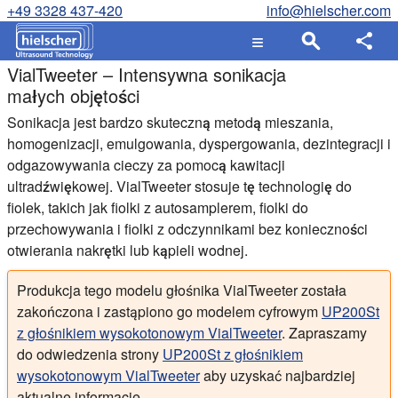
+49 3328 437-420
info@hielscher.com
VialTweeter – Intensywna sonikacja
małych objętości
Sonikacja jest bardzo skuteczną metodą mieszania,
homogenizacji, emulgowania, dyspergowania, dezintegracji i
odgazowywania cieczy za pomocą kawitacji
ultradźwiękowej. VialTweeter stosuje tę technologię do
fiolek, takich jak fiolki z autosamplerem, fiolki do
przechowywania i fiolki z odczynnikami bez konieczności
otwierania nakrętki lub kąpieli wodnej.
Produkcja tego modelu głośnika VialTweeter została
zakończona i zastąpiono go modelem cyfrowym
UP200St
z głośnikiem wysokotonowym VialTweeter
. Zapraszamy
do odwiedzenia strony
UP200St z głośnikiem
wysokotonowym VialTweeter
aby uzyskać najbardziej
aktualne informacje.