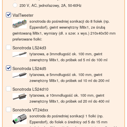
230 V
, AC, jednofazowy, 2A, 50-60Hz
VialTweeter
sonotroda do pośredniej sonikacji do 8 fiolek (np.
Eppendorf), gwint wewnętrzny M8x1, ze śrubą
gwintowaną M8x1, wymiary (dł. x szer. x wys.) 210x40x50 mm
preferowane fiolki:
Sonotroda LS24d3
tytanowa, ø
3mm
długość ok. 100 mm, gwint
zewnętrzny M8x1, do próbek od 5 ml do 100 ml
Sonotroda LS24d5
tytanowa, ø
5mm
długość ok. 100 mm, gwint
zewnętrzny M8x1, do próbek od 10 ml do 200 ml
Sonotroda LS24d10
tytanowa, ø
10mm
długość ok. 100 mm, gwint
zewnętrzny M8x1, do próbek od 20 ml do 400 ml
Sonotroda VT24dxx
sonotroda do pośredniej sonikacji 1 fiolki (np.
Eppendorf), do fiolek o średnicy od 5 do 15 mm