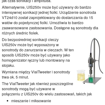
jak czas sonikacji i amplituda.
Alternatywnie, UIS250v może być używany do bardzo
intensywnej sonikacji jednej fiolki. Urządzenie
sonotroda
VT24d10
został zaprojektowany do dostarczania do 15
watów do pojedynczej fiolki. Umożliwia to bardzo
zaawansowane zastosowania. Dostępne są sonotrody dla
różnych średnic fiolek.
Do bezpośredniej sonikacji cieczy
UIS250v może być wyposażony w
sonotrody do zanurzania w cieczach. W ten
sposób UIS250v może być używany jako
homogenizator ręczny lub montowany na
stojaku.
Wymiana między
VialTweeter
i sonotrody
trwa ok. 5 minut.
The
VialTweeter
jak również poszczególne
sonotrody mogą być używane w
połączeniu z UIS250v do wielu zastosowań, takich jak
mieszanie i miksowanie