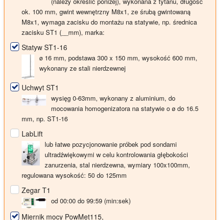
(należy określić poniżej), wykonana z tytanu, długość
ok. 100 mm, gwint wewnętrzny M8x1, ze śrubą gwintowaną
M8x1, wymaga zacisku do montażu na statywie, np. średnica
zacisku ST1 (__mm), marka:
Statyw ST1-16
ø 16 mm, podstawa 300 x 150 mm, wysokość 600 mm,
wykonany ze stali nierdzewnej
Uchwyt ST1
wysięg 0-63mm, wykonany z aluminium, do
mocowania homogenizatora na statywie o ø do 16.5
mm, np. ST1-16
LabLift
lub łatwe pozycjonowanie próbek pod sondami
ultradźwiękowymi w celu kontrolowania głębokości
zanurzenia, stal nierdzewna, wymiary 100x100mm,
regulowana wysokość: 50 do 125mm
Zegar T1
od 00:00 do 99:59 (min:sek)
Miernik mocy PowMet115,