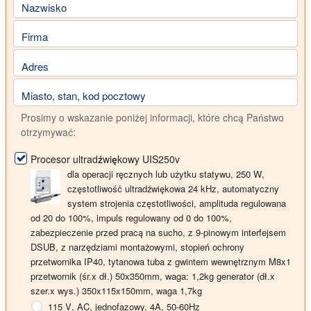
Nazwisko
Firma
Adres
Miasto, stan, kod pocztowy
Prosimy o wskazanie poniżej informacji, które chcą Państwo
otrzymywać:
Procesor ultradźwiękowy UIS250v
dla operacji ręcznych lub użytku statywu,
250 W
,
częstotliwość ultradźwiękowa
24 kHz
, automatyczny
system strojenia częstotliwości, amplituda regulowana
od 20 do 100%, impuls regulowany od 0 do 100%,
zabezpieczenie przed pracą na sucho, z 9-pinowym interfejsem
DSUB, z narzędziami montażowymi, stopień ochrony
przetwornika IP40, tytanowa tuba z gwintem wewnętrznym M8x1
przetwornik (śr.x dł.) 50x350mm, waga: 1,2kg generator (dł.x
szer.x wys.) 350x115x150mm, waga 1,7kg
115 V
, AC, jednofazowy, 4A, 50-60Hz