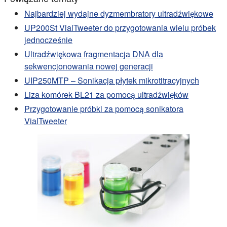
Najbardziej wydajne dyzmembratory ultradźwiękowe
UP200St VialTweeter do przygotowania wielu próbek
jednocześnie
Ultradźwiękowa fragmentacja DNA dla
sekwencjonowania nowej generacji
UIP250MTP – Sonikacja płytek mikrotitracyjnych
Liza komórek BL21 za pomocą ultradźwięków
Przygotowanie próbki za pomocą sonikatora
VialTweeter