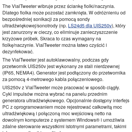
The
VialTweeter
wibruje przez ściankę fiolki/naczynia.
Dlatego fiolka może pozostać zamknięta. W odróżnieniu od
bezpośredniej sonikacji za pomocą sondy
ultradźwiękowej/sonotrody (np.
LS24d5 dla UIS250v
), który
jest zanurzony w cieczy, co eliminuje zanieczyszczenie
krzyżowe próbek. Skraca to czas wymagany na
fiolkę/naczynie. VialTweeter można łatwo czyścić i
dezynfekować.
The
VialTweeter
jest autoklawowalny, podczas gdy
przetwornik UIS250v jest wykonany ze stali nierdzewnej
(IP65, NEMA4). Generator jest podłączony do przetwornika
za pomocą 4-metrowego kabla połączeniowego.
UIS250v z
VialTweeter
może pracować w sposób ciągły.
Cykl impulsów można wybrać na panelu przednim
generatora ultradźwiękowego. Opcjonalnie dostępny interfejs
PC z oprogramowaniem może rejestrować całkowitą moc
ultradźwiękową i połączoną moc wejściową netto na
dowolnym komputerze z systemem Windows® i umożliwia
zdalne sterowanie wszystkimi istotnymi parametrami, takimi