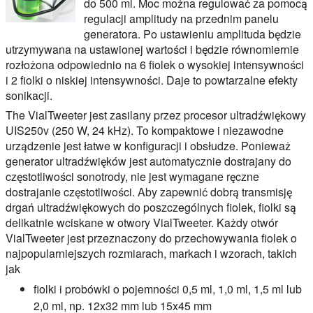
do 500 ml. Moc można regulować za pomocą
regulacji amplitudy na przednim panelu
generatora. Po ustawieniu amplituda będzie
utrzymywana na ustawionej wartości i będzie równomiernie
rozłożona odpowiednio na 6 fiolek o wysokiej intensywności
i 2 fiolki o niskiej intensywności. Daje to powtarzalne efekty
sonikacji.
The
VialTweeter
jest zasilany przez procesor ultradźwiękowy
UIS250v (250 W, 24 kHz). To kompaktowe i niezawodne
urządzenie jest łatwe w konfiguracji i obsłudze. Ponieważ
generator ultradźwięków jest automatycznie dostrajany do
częstotliwości sonotrody, nie jest wymagane ręczne
dostrajanie częstotliwości. Aby zapewnić dobrą transmisję
drgań ultradźwiękowych do poszczególnych fiolek, fiolki są
delikatnie wciskane w otwory VialTweeter. Każdy otwór
VialTweeter jest przeznaczony do przechowywania fiolek o
najpopularniejszych rozmiarach, markach i wzorach, takich
jak
fiolki i probówki o pojemności 0,5 ml, 1,0 ml, 1,5 ml lub
2,0 ml, np. 12x32 mm lub 15x45 mm