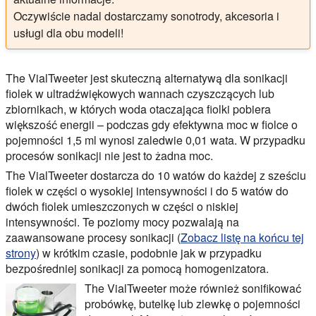
Oczywiście nadal dostarczamy sonotrody, akcesoria i
usługi dla obu modeli!
The
VialTweeter
jest skuteczną alternatywą dla sonikacji
fiolek w ultradźwiękowych wannach czyszczących lub
zbiornikach, w których woda otaczająca fiolki pobiera
większość energii – podczas gdy efektywna moc w fiolce o
pojemności 1,5 ml wynosi zaledwie 0,01 wata. W przypadku
procesów sonikacji nie jest to żadna moc.
The
VialTweeter
dostarcza do 10 watów do każdej z sześciu
fiolek w części o wysokiej intensywności i do 5 watów do
dwóch fiolek umieszczonych w części o niskiej
intensywności. Te poziomy mocy pozwalają na
zaawansowane procesy sonikacji (
Zobacz listę na końcu tej
strony
) w krótkim czasie, podobnie jak w przypadku
bezpośredniej sonikacji za pomocą homogenizatora.
The
VialTweeter
może również sonifikować
probówkę, butelkę lub zlewkę o pojemności