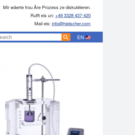
Mir wäerte frou Äre Prozess ze diskutéieren.
Rufft eis un:
+49 3328 437-420
Mail eis:
info@hielscher.com
EN