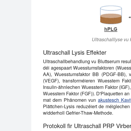
Ultraschalllyse v
Ultraschall Lysis Effekter
Ultraschallbehandlung vu Bluttserum resul
déi agespaart Wuesstumsfaktoren (Wues
AA), Wuesstumsfaktor BB (PDGF-BB), va
(VEGF), transforméieren Wuesstem Fakt
Insulin-ähnlechen Wuesstem Faktor (IGF),
Wuesstem Faktor (FGF)). D'Plaquetten an h
mat dem Phänomen vun
akustesch Kavi
Plättchen-Lysis reduzéiert de méiglechen 
widderholl Gefrier-Thaw-Methode.
Protokoll fir Ultraschall PRP Virb