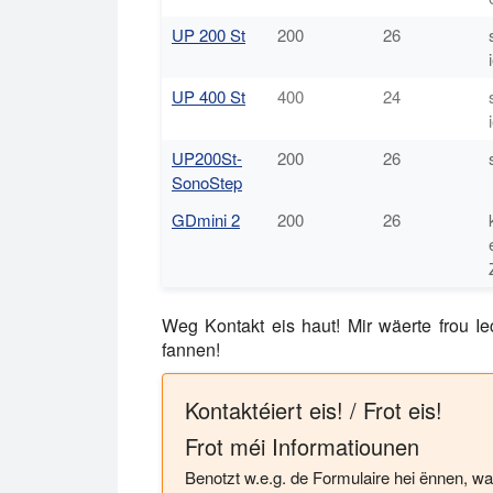
UP 200 St
200
26
UP 400 St
400
24
UP200St-
200
26
SonoStep
GDmini 2
200
26
Weg Kontakt eis haut! Mir wäerte frou Ie
fannen!
Kontaktéiert eis! / Frot eis!
Frot méi Informatiounen
Benotzt w.e.g. de Formulaire hei ënnen, w