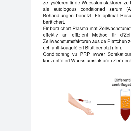
ze lyséieren fir de Wuesstumsfaktoren ze 
als autologous conditioned serum (A
Behandlungen benotzt. Fir optimal Resul
beräichert.
Fir beräichert Plasma mat Zellwachstums
effektiv an effizient Method fir d'
Zellwachstumsfaktoren aus de Plättchen ze
och anti-koaguléiert Blutt benotzt ginn.
Conditioning vu PRP iwwer Sonikatioun
konzentréiert Wuesstumsfaktoren z'erreec