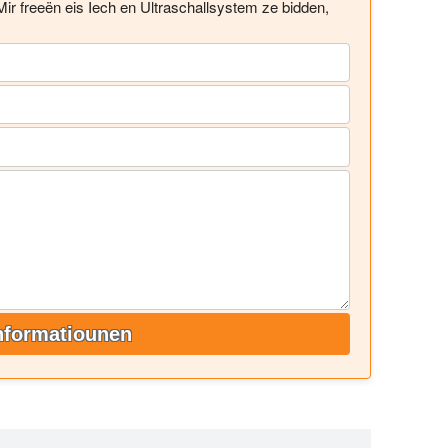
Mir freeën eis Iech en Ultraschallsystem ze bidden,
nformatiounen