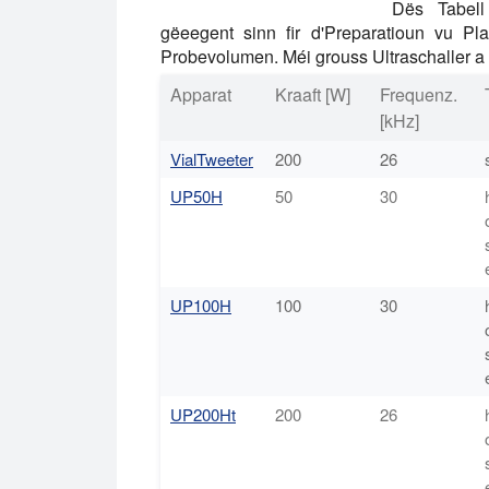
Dës Tabell 
gëeegent sinn fir d'Preparatioun vu Pl
Probevolumen. Méi grouss Ultraschaller a 
Apparat
Kraaft [W]
Frequenz.
[kHz]
VialTweeter
200
26
UP50H
50
30
UP100H
100
30
UP200Ht
200
26