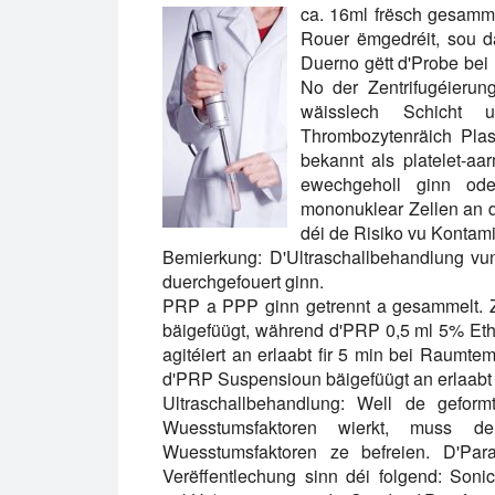
ca. 16ml frësch gesamme
Rouer ëmgedréit, sou da
Duerno gëtt d'Probe bei 
No der Zentrifugéierun
wäisslech Schicht
Thrombozytenräich Pla
bekannt als platelet-a
ewechgeholl ginn od
mononuklear Zellen an d
déi de Risiko vu Kontam
Bemierkung: D'Ultraschallbehandlung v
duerchgefouert ginn.
PRP a PPP ginn getrennt a gesammelt. Z
bäigefüügt, während d'PRP 0,5 ml 5% Eth
agitéiert an erlaabt fir 5 min bei Raumt
d'PRP Suspensioun bäigefüügt an erlaabt z
Ultraschallbehandlung:
Well de geformte
Wuesstumsfaktoren wierkt, muss de 
Wuesstumsfaktoren ze befreien. D'Param
Verëffentlechung sinn déi folgend: So