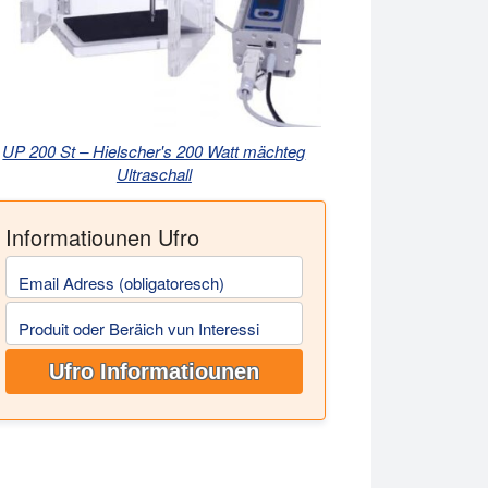
UP 200 St – Hielscher's 200 Watt mächteg
Ultraschall
Informatiounen Ufro
Email Adress (obligatoresch)
Produit oder Beräich vun Interessi
Ufro Informatiounen