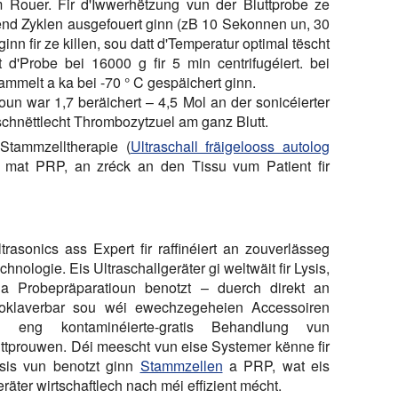
Rouer. Fir d'Iwwerhëtzung vun der Bluttprobe ze
end Zyklen ausgefouert ginn (zB 10 Sekonnen un, 30
nn fir ze killen, sou datt d'Temperatur optimal tëscht
 d'Probe bei 16000 g fir 5 min centrifugéiert. bei
mmelt a ka bei -70 ° C gespäichert ginn.
un war 1,7 beräichert – 4,5 Mol an der sonicéierter
chnëttlecht Thrombozytzuel am ganz Blutt.
Stammzelltherapie (
Ultraschall fräigelooss autolog
 mat PRP, an zréck an den Tissu vum Patient fir
trasonics ass Expert fir raffinéiert an zouverlässeg
chnologie. Eis Ultraschallgeräter gi weltwäit fir Lysis,
 a Probepräparatioun benotzt – duerch direkt an
oklaverbar
sou wéi
ewechzegeheien
Accessoiren
ren eng
kontaminéierte-gratis
Behandlung vun
uttprouwen. Déi meescht vun eise Systemer kënne fir
lysis vun benotzt ginn
Stammzellen
a PRP, wat eis
eräter wirtschaftlech nach méi effizient mécht.