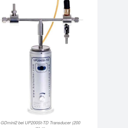
GDmini2 bei UP200St-TD Transducer (200