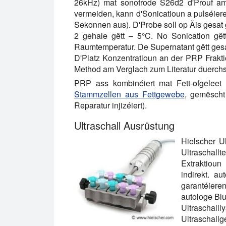
26kHz) mat sonotrode S26d2 d'Prouf am 
vermeiden, kann d'Sonicatioun a pulséier
Sekonnen aus). D'Probe soll op Äis gesat gi
2 gehale gëtt – 5°C. No Sonication gëtt
Raumtemperatur. De Supernatant gëtt gesa
D'Platz Konzentratioun an der PRP Fraktio
Method am Verglach zum Literatur duerchs
PRP ass kombinéiert mat Fett-ofgeleet 
Stammzellen aus Fettgewebe
, gemëscht
Reparatur injizéiert).
Ultraschall Ausrüstung
Hielscher Ul
Ultraschallte
Extraktioun
indirekt.
aut
garantéie
autologe Bl
Ultraschall
Ultraschallg