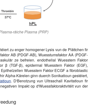
u Plasma-räiche Plasma (PRP)
téiert zu enger homogener Lysis vun de Plättchen fir
sfaktor AB (PDGF-AB), Wuesstumsfaktor AA (PDGF-
skulär ze befreien. endothelial Wuesstem Faktor
or β (TGF-β), epidermal Wuesstem Faktor (EGF),
 Epithelzellen Wuesstem Faktor ECGF a fibroblastic
ir Alpha-Kärelen ginn duerch Sonikatioun gestéiert,
tatioun
. D'Benotzung vun Ultraschall Kavitatioun fir
negativen Impakt op d'Wuessfaktoraktivitéit vun der
ereedung