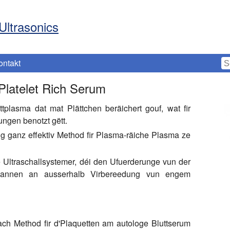
Ultrasonics
ontakt
 Platelet Rich Serum
tplasma dat mat Plättchen beräichert gouf, wat fir
ngen benotzt gëtt.
ng ganz effektiv Method fir Plasma-räiche Plasma ze
de Ultraschallsystemer, déi den Ufuerderunge vun der
 bannen an ausserhalb Virbereedung vun engem
ach Method fir d'Plaquetten am autologe Bluttserum