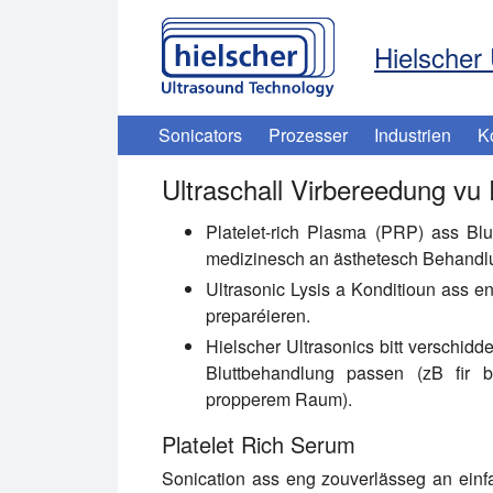
Hielscher 
Sonicators
Prozesser
Industrien
K
Ultraschall Virbereedung vu
Platelet-rich Plasma (PRP) ass Blut
medizinesch an ästhetesch Behandlu
Ultrasonic Lysis a Konditioun ass e
preparéieren.
Hielscher Ultrasonics bitt verschid
Bluttbehandlung passen (zB fir
propperem Raum).
Platelet Rich Serum
Sonication ass eng zouverlässeg an einf