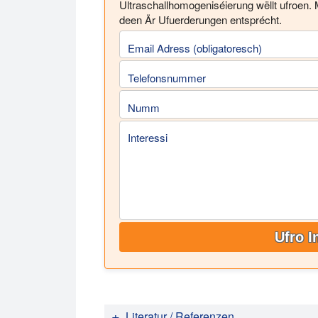
Ultraschallhomogeniséierung wëllt ufroen. 
deen Är Ufuerderungen entsprécht.
Email Adress (obligatoresch)
Telefonsnummer
Numm
Interessi
Ufro I
Literatur / Referenzen