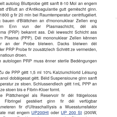
lt autolog Bluttprobe gëtt sanft 8-10 Mol an engem
tt d'Blutt an d'Antikoagulantie gutt gemëscht ginn.
1800 g fir 20 min bei Raumtemperatur centrifugéiert.
g bauen d'Blättchen an d'mononuklear Zellen eng
 um Enn vun der Plasmaschicht, déi als
sma (PRP) bekannt ass. Déi iewescht Schicht ass
arm Plasma (PPP). Déi mononuklear Zellen kënnen
er an der Probe bleiwen. Dacks bleiwen déi
er PRP Probe fir zousätzlech Schrëtt ze vermeiden,
inatioun droen.
un autologen PRP muss ënner sterile Bedéngungen
u de PPP gëtt 1,5 ml 10% Kalziumchlorid Léisung
anol dobäigesat gëtt. Béid Suspensioune ginn sanft
emperatur ze stoen. Schlussendlech gëtt 1mL PPP an
e stoen bis e Fibrin-Kloer formt.
 Plättchengel als Reservoir fir déi fräigelooss
Fibringel gestéiert ginn fir déi verfügbar
eteren fir d'Ultraschalllysis a Wuesstumsfaktor
nicate mat engem
UP200Ht
oder
UP 200 St
(200W,