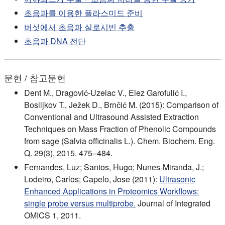
초음파를 이용한 플라스미드 준비
버섯에서 초음파 실로시빈 추출
초음파 DNA 전단
문헌 / 참고문헌
Dent M., Dragović-Uzelac V., Elez Garofulić I.,
Bosiljkov T., Ježek D., Brnčić M. (2015): Comparison of
Conventional and Ultrasound Assisted Extraction
Techniques on Mass Fraction of Phenolic Compounds
from sage (Salvia officinalis L.). Chem. Biochem. Eng.
Q. 29(3), 2015. 475–484.
Fernandes, Luz; Santos, Hugo; Nunes-Miranda, J.;
Lodeiro, Carlos; Capelo, Jose (2011):
Ultrasonic
Enhanced Applications in Proteomics Workflows:
single probe versus multiprobe.
Journal of Integrated
OMICS 1, 2011.