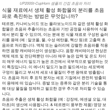
UP200St-CupHorn 샘플의 간접 초음파 처리
식물 재료에서 생체 활성 화합물의 분리를 초음
파로 촉진하는 방법은 무엇입니까?
테르펜, 카나비노이드 또는 플라보노이드와 같은 생체 활성 화
합물은 초음파 추출이라는 초음파 기반 공정을 사용하여 식물
에서 분리 할 수 있으며, 이는 분쇄 된 식물 재료로 구성된 슬러
리를 용매 (예 : 알코올, 물, 수성 에탄올, 헥산 등)로 고출력 초
음파로 처리합니다. 액체 또는 슬러리에 강렬한 초음파를 적용
하면 음향 캐비테이션이 생성됩니다. 음향 캐비테이션 현상은
액체 제트 및 전단력뿐만 아니라 매우 높은 압력 및 온도 차이
의 매우 에너지 밀도가 높은 조건에서 국부적으로 발생하는 것
이 특징입니다. 이 에너지 밀도가 높은 필드에서는 세포벽에
구멍이 뚫리고 부서져 세포 내 물질이 주변 용매로 방출됩니
다. 초음파 처리 후 표적 분자는 세포 기질에서 완전히 방출되
어 용매에 떠 있습니다. 증발 또는 증류와 같은 분리 기술을 통
해 대상 물질을 정제하고 필요한 경우 추가로 처리할 수 있습
니다.
초음파 추출은 생체 활성 화합물 (예 : 강장제, 에센셜 오일, 대
마초)의 생산에 사용됩니다. & 테르펜이 풍부한 제품) 영양 보
충제, 식품 첨가물 및 치료제로 소비하고 약물 분석에도 사용