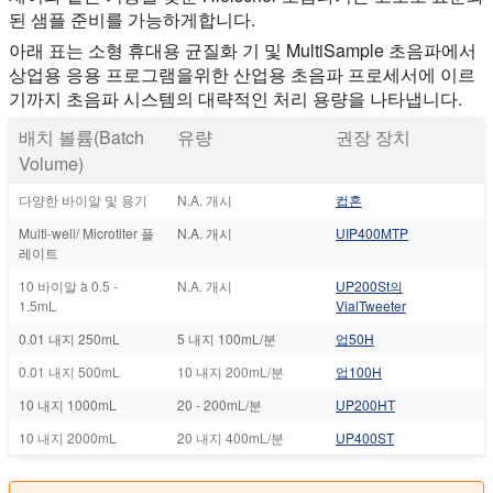
된 샘플 준비를 가능하게합니다.
아래 표는 소형 휴대용 균질화 기 및 MultiSample 초음파에서
상업용 응용 프로그램을위한 산업용 초음파 프로세서에 이르
기까지 초음파 시스템의 대략적인 처리 용량을 나타냅니다.
배치 볼륨(Batch
유량
권장 장치
Volume)
다양한 바이알 및 용기
N.A. 개시
컵혼
Multi-well/ Microtiter 플
N.A. 개시
UIP400MTP
레이트
10 바이알 à 0.5 -
N.A. 개시
UP200St의
1.5mL
VialTweeter
0.01 내지 250mL
5 내지 100mL/분
업50H
0.01 내지 500mL
10 내지 200mL/분
업100H
10 내지 1000mL
20 - 200mL/분
UP200HT
10 내지 2000mL
20 내지 400mL/분
UP400ST