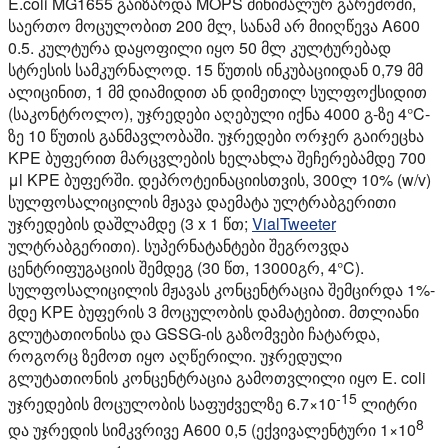
E.coli MG1655 გაიზარდა MOPS მინიმალურ გარემოში,
საერთო მოცულობით 200 მლ, სანამ არ მიიღწევა A600
0.5. კულტურა დაყოფილი იყო 50 მლ კულტურებად
სტრესის სამკურნალოდ. 15 წუთის ინკუბაციიდან 0,79 მმ
ალიცინით, 1 მმ დიამიდით ან დიმეთილ სულფოქსიდით
(საკონტროლო), უჯრედები აღებული იქნა 4000 გ-ზე 4°C-
ზე 10 წუთის განმავლობაში. უჯრედები ორჯერ გაირეცხა
KPE ბუფერით მარცვლების ხელახლა შეჩერებამდე 700
μl KPE ბუფერში. დეპროტეინაციისთვის, 300ლ 10% (w/v)
სულფოსალიცილის მჟავა დაემატა ულტრაბგერითი
უჯრედების დაშლამდე (3 x 1 წთ;
VialTweeter
ულტრაბგერითი). სუპერნატანტები შეგროვდა
ცენტრიფუგაციის შემდეგ (30 წთ, 13000გრ, 4°C).
სულფოსალიცილის მჟავას კონცენტრაცია შემცირდა 1%-
მდე KPE ბუფერის 3 მოცულობის დამატებით. მთლიანი
გლუტათიონისა და GSSG-ის გაზომვები ჩატარდა,
როგორც ზემოთ იყო აღწერილი. უჯრედული
გლუტათიონის კონცენტრაცია გამოთვლილი იყო E. coli
-15
უჯრედების მოცულობის საფუძველზე 6.7×10
ლიტრი
8
და უჯრედის სიმკვრივე A600 0,5 (ექვივალენტური 1×10