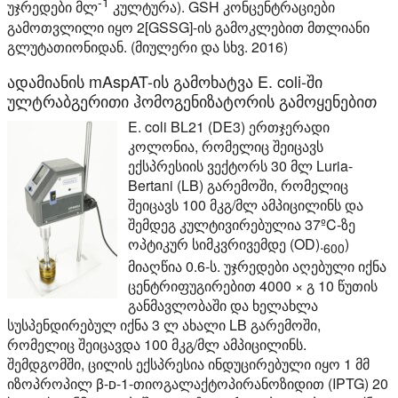
-1
უჯრედები მლ
კულტურა). GSH კონცენტრაციები
გამოთვლილი იყო 2[GSSG]-ის გამოკლებით მთლიანი
გლუტათიონიდან. (მიულერი და სხვ. 2016)
ადამიანის mAspAT-ის გამოხატვა E. coli-ში
ულტრაბგერითი ჰომოგენიზატორის გამოყენებით
E. coli BL21 (DE3) ერთჯერადი
კოლონია, რომელიც შეიცავს
ექსპრესიის ვექტორს 30 მლ Luria-
Bertani (LB) გარემოში, რომელიც
შეიცავს 100 მკგ/მლ ამპიცილინს და
შემდეგ კულტივირებულია 37ºC-ზე
ოპტიკურ სიმკვრივემდე (OD).
)
600
მიაღწია 0.6-ს. უჯრედები აღებული იქნა
ცენტრიფუგირებით 4000 × გ 10 წუთის
განმავლობაში და ხელახლა
სუსპენდირებულ იქნა 3 ლ ახალი LB გარემოში,
რომელიც შეიცავდა 100 მკგ/მლ ამპიცილინს.
შემდგომში, ცილის ექსპრესია ინდუცირებული იყო 1 მმ
იზოპროპილ β-ᴅ-1-თიოგალაქტოპირანოზიდით (IPTG) 20