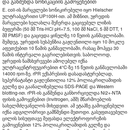
და გაწმენდა სონიკაციის გამოყენებით
E. coli-ის მარცვლები სონიკირებული იყო Hielscher
ულტრაბგერითი UP100H-ით. ამ მიზნით, უჯრედის
მარცვლები ხელახლა შეჩერდა გაცივებულ ლიზის
ბუფერში (50 მმ Tris-HCl pH=7.5, 100 მმ NaCl, 5 მმ DTT, 1
მმ PMSF) და გაცივდა ყინულზე 10 წუთის განმავლობაში.
შემდეგ, უჯრედის სუსპენზია გაჟღენთილი იყო 10 მოკლე
აფეთქებით 10 წამის განმავლობაში, რასაც მოჰყვა 30
წამის ინტერვალი გაგრილებისთვის. საბოლოოდ,
უჯრედის ნამსხვრევები ამოღებულ იქნა
ულტრაცენტრფუგირებით 4°C-ზე 15 წუთის განმავლობაში
14000 rpm-ზე. rPR ექსპრესიის დასადასტურებლად,
სუპერნატანტი გაჟღენთილია 12% პოლიაკრილამიდის
გელზე და გაანალიზებულია SDS-PAGE და Western
blotting-ით. rPR-ის გაწმენდა განხორციელდა Ni2+-NTA
ფისის გამოყენებით (Invitrogen, აშშ) მწარმოებლის
სახელმძღვანელოს მიხედვით. ამ ეტაპზე გამოყენებული
იქნა ადგილობრივი გამწმენდი მეთოდი. გასუფთავებული
ცილის სისუფთავე შეფასდა ელექტროფორეზის
გამოყენებით 12% პოლიაკრილამიდის გელზე და