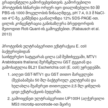
გრადიენტული გამორეცხვისთვის. გამორეცხილი
პროტეინის ხსნარები ორჯერ იყო დიალიზებული 50 მმ
PBS-ის 1000 მოცულობის წინააღმდეგ, pH 7.4, 0.3 მ NaCl-
ით 4°C-ზე. გაწმენდა გაანალიზდა 12% SDS-PAGE-ით.
ცილის კონცენტრაცია განისაზღვრა ბრედფორდის
მეთოდით Roti-Quant-ის გამოყენებით. (Rabausch et al.
2013)
პროტეინის ულტრაბგერითი ექსტრაქცია E. coli
ბაქტერიებიდან
საინტერესო სატყუარას ცილა (ამ შემთხვევაში, MTV1
Arabidopsis thaliana) შერწყმულია GST ტეგთან და
გამოხატულია BL21 Escherichia coli (E. coli) უჯრედებში.
აიღეთ GST-MTV1 და GST თითო მარცვლები
(შეესაბამება 50 მლ ბაქტერიულ კულტურას) და
ხელახლა შეაჩერეთ თითოეული 2,5 მლ ყინულის
ცივი ექსტრაქციის ბუფერში.
გამოიყენეთ ულტრაბგერითი UP100H (აღჭურვილი
MS3 microtip-sonotrode-ით მცირე