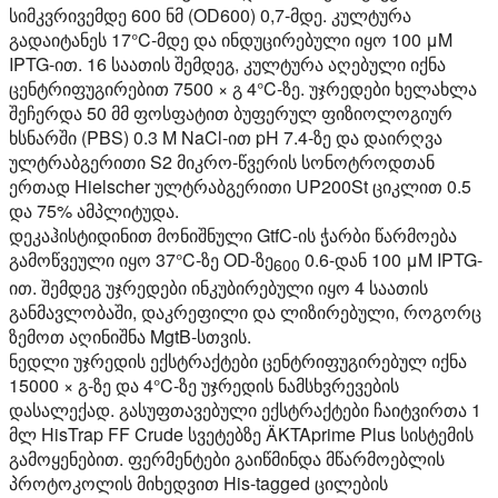
სიმკვრივემდე 600 ნმ (OD600) 0,7-მდე. კულტურა
გადაიტანეს 17°C-მდე და ინდუცირებული იყო 100 μM
IPTG-ით. 16 საათის შემდეგ, კულტურა აღებული იქნა
ცენტრიფუგირებით 7500 × გ 4°C-ზე. უჯრედები ხელახლა
შეჩერდა 50 მმ ფოსფატით ბუფერულ ფიზიოლოგიურ
ხსნარში (PBS) 0.3 M NaCl-ით pH 7.4-ზე და დაირღვა
ულტრაბგერითი S2 მიკრო-წვერის სონოტროდთან
ერთად Hielscher ულტრაბგერითი UP200St ციკლით 0.5
და 75% ამპლიტუდა.
დეკაჰისტიდინით მონიშნული GtfC-ის ჭარბი წარმოება
გამოწვეული იყო 37°C-ზე OD-ზე
0.6-დან 100 μM IPTG-
600
ით. შემდეგ უჯრედები ინკუბირებული იყო 4 საათის
განმავლობაში, დაკრეფილი და ლიზირებული, როგორც
ზემოთ აღინიშნა MgtB-სთვის.
ნედლი უჯრედის ექსტრაქტები ცენტრიფუგირებულ იქნა
15000 × გ-ზე და 4°C-ზე უჯრედის ნამსხვრევების
დასალექად. გასუფთავებული ექსტრაქტები ჩაიტვირთა 1
მლ HisTrap FF Crude სვეტებზე ÄKTAprime Plus სისტემის
გამოყენებით. ფერმენტები გაიწმინდა მწარმოებლის
პროტოკოლის მიხედვით His-tagged ცილების