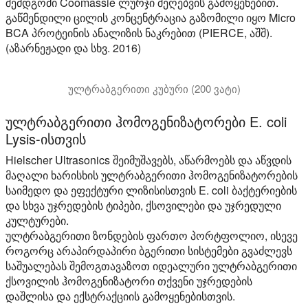
შემდგომი Coomassie ლურჯი შეღებვის გამოყენებით.
გაწმენდილი ცილის კონცენტრაცია გაზომილი იყო Micro
BCA პროტეინის ანალიზის ნაკრებით (PIERCE, აშშ).
(აზარნეჟადი და სხვ. 2016)
ულტრაბგერითი კუბური (200 ვატი)
ამ ვიდეოში ნაჩვენებია 200 ვატიანი ულტრაბგერითი თასმ
ულტრაბგერითი ჰომოგენიზატორები E. coli
Lysis-ისთვის
Hielscher Ultrasonics შეიმუშავებს, აწარმოებს და აწვდის
მაღალი ხარისხის ულტრაბგერითი ჰომოგენიზატორების
საიმედო და ეფექტური ლიზისისთვის E. coli ბაქტერიების
და სხვა უჯრედების ტიპები, ქსოვილები და უჯრედული
კულტურები.
ულტრაბგერითი ზონდების ფართო პორტფოლიო, ისევე
როგორც არაპირდაპირი ბგერითი სისტემები გვაძლევს
საშუალებას შემოგთავაზოთ იდეალური ულტრაბგერითი
ქსოვილის ჰომოგენიზატორი თქვენი უჯრედების
დაშლისა და ექსტრაქციის გამოყენებისთვის.