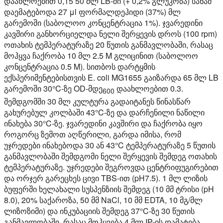
დაახლოებით 0,15 50 მლ LB-ში (+ 0,2% გლუკოზა) სანამ
დაემატებოდა 27 μl ფორმალდეჰიდი (37%) მლ
გარემოში (საბოლოო კონცენტრაცია 1%). ჯვარედინი
კავშირი განხორციელდა ნელი შერყევის დროს (100 rpm)
ოთახის ტემპერატურაზე 20 წუთის განმავლობაში, რასაც
მოჰყვა ჩაქრობა 10 მლ 2.5 M გლიცინით (საბოლოო
კონცენტრაცია 0.5 M). სითბოს დარტყმის
ექსპერიმენტებისთვის E. coli MG1655 გაიზარდა 65 მლ LB
გარემოში 30°C-ზე OD-მდე
დაახლოებით 0.3.
600
შემდგომში 30 მლ კულტურა გადაიტანეს წინასწარ
გახურებულ კოლბაში 43°C-ზე და დარჩენილი ნაწილი
ინახება 30°C-ზე. ჯვარედინი კავშირი და ჩაქრობა იყო
როგორც ზემოთ აღწერილი, გარდა იმისა, რომ
უჯრედები ინახებოდა 30 ან 43°C ტემპერატურაზე 5 წუთის
განმავლობაში შემდგომი ნელი შერყევის შემდეგ ოთახის
ტემპერატურაზე. უჯრედები შეგროვდა ცენტრიფუგირებით
და ორჯერ გარეცხეს ცივი TBS-ით (pH7.5). 1 მლ ლიზის
ბუფერში ხელახალი სუსპენზიის შემდეგ (10 მმ ტრისი (pH
8.0), 20% საქაროზა, 50 მმ NaCl, 10 მმ EDTA, 10 მგ/მლ
ლიზოზიმი) და ინკუბაციის შემდეგ 37°C-ზე 30 წუთის
განმავლობაში, რასაც მოჰყვება 4 მლ IP-ის დამატება.