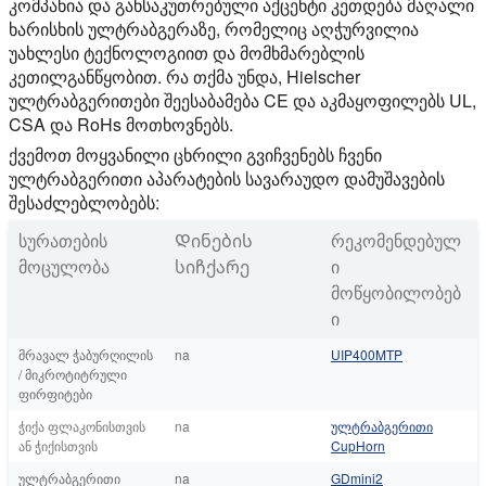
კომპანია და განსაკუთრებული აქცენტი კეთდება მაღალი
ხარისხის ულტრაბგერაზე, რომელიც აღჭურვილია
უახლესი ტექნოლოგიით და მომხმარებლის
კეთილგანწყობით. რა თქმა უნდა, Hielscher
ულტრაბგერითები შეესაბამება CE და აკმაყოფილებს UL,
CSA და RoHs მოთხოვნებს.
ქვემოთ მოყვანილი ცხრილი გვიჩვენებს ჩვენი
ულტრაბგერითი აპარატების სავარაუდო დამუშავების
შესაძლებლობებს:
სურათების
Დინების
რეკომენდებულ
მოცულობა
სიჩქარე
ი
მოწყობილობებ
ი
მრავალ ჭაბურღილის
na
UIP400MTP
/ მიკროტიტრული
ფირფიტები
ჭიქა ფლაკონისთვის
na
ულტრაბგერითი
ან ჭიქისთვის
CupHorn
ულტრაბგერითი
na
GDmini2