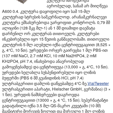
კულტურა იზრდებოდა
აერობულად, სანამ არ მიიღწევა
A600 0.4. კულტურა დაყოფილი იყო სამ 15-მლ
კულტურად სტრესის სამკურნალოდ. არანამკურნალევი
კულტურა ემსახურებოდა უარყოფით კონტროლს. 0,79 მმ
ალიცინი (128 მკგ მლ-1) ან 1 მმ დიამიდი დაემატა
დარჩენილ ორ კულტურას თითოეულს. კულტურები
ინკუბირებული იყო 15 წუთის განმავლობაში. თითოეული
კულტურის 5 მლ აღებული იქნა ცენტრიფუგაციით (8,525 ×
გ, 4°C, 10 წთ). უჯრედები ორჯერ გაირეცხა 1 მლ PBS-ით
(137 mM NaCl, 2.7 mM KCl, 10 mM Na2HPO4, 2 mM
KH2PO4, pH 7.4, ინახებოდა ანაერობულად
გამოყენებამდე) და ცენტრიფუგა (13,000 × გ, 4°C, 10 წთ).
უჯრედები ხელახლა სუსპენდირებული იყო ლიზის
ბუფერში (PBS 6 მმ გუანიდინის HCl, pH 7.4)
ულტრაბგერითი დაშლის დაწყებამდე 4°C-ზე.
VialTweeter
ულტრაბგერითი აპარატი, Hielscher GmbH, გერმანია) (3 ×
1 წთ). უჯრედის ნამსხვრევები დაგროვდა
ცენტრიფუგაციით (13000 × გ, 4 °C, 15 წთ). სუპერნატანტი
გადატანილი იქნა 3.5 მლ QS-მაკრო კუვეტაში (10 მმ)
მაგნიტური მორევის ზოლით და შერეული 1 მლ ლიზის