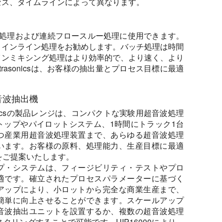
セス、タイムラインによって異なります。
バッチ処理および連続フロースルー処理に使用できます。
、インライン処理をお勧めします。バッチ処理は時間
インミキシング処理はより効率的で、より速く、より
Ultrasonicsは、お客様の抽出量とプロセス目標に最適
音波抽出機
ltrasonicsの製品レンジは、コンパクトな実験用超音波処理
トップやパイロットシステム、1時間にトラック1台
つ産業用超音波処理装置まで、あらゆる超音波処理
います。お客様の原料、処理能力、生産目標に最適
をご提案いたします。
プ・システムは、フィージビリティ・テストやプロ
適です。確立されたプロセスパラメーターに基づく
アップにより、小ロットから完全な商業生産まで、
簡単に向上させることができます。スケールアップ
音波抽出ユニットを設置するか、複数の超音波処理
タリングすることで可能です。UIP16000により、