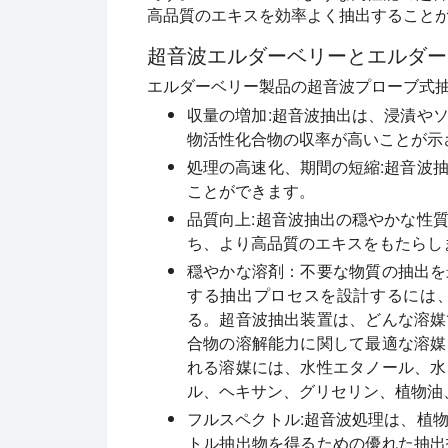
高品質のエキスを効率よく抽出すること
超音波エルダーベリーとエルダー
エルダーベリー製品の超音波プローブ式
収量の増加
:超音波抽出は、浸漬や
物活性化合物の収率が高いことが示
処理の高速化、期間の短縮
:超音波
ことができます。
品質向上
:超音波抽出の穏やかな性
ち、より高品質のエキスをもたらし
穏やかな溶剤：
不要な物質の抽出を
する抽出プロセスを設計するには
る。超音波抽出装置は、どんな溶媒
合物の溶解能力に関して最適な溶媒
れる溶媒には、水性エタノール、水
ル、ヘキサン、グリセリン、植物油
フルスペクトル
:超音波処理は、植
トル抽出物を得るための優れた抽出