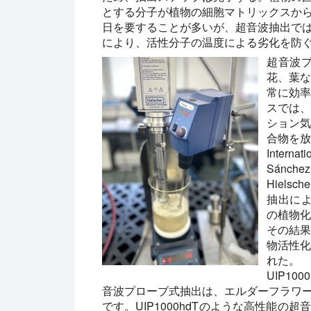
とする分子が植物の細胞マトリックスか
日を要することが多いが、超音波抽出で
により、活性分子の温度による劣化を防
超音波
花、葉
常に効
スでは
ション
合物を放
Interna
Sánch
Hiels
抽出によっ
の植物
その結
物活性
れた。
UIP1
音波プローブ式抽出は、エルダーフラワ
です。UIP1000hdTのような高性能