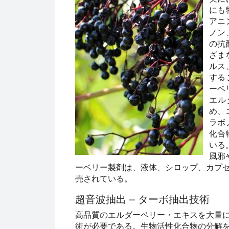
にも
アニ
ノン
の抗
ざま
ルス
する
ーベ
エル
め、
ラボ
化合
いる
風邪
ーベリー製剤は、液体、シロップ、カプ
売されている。
超音波抽出 – ターボ抽出技術
高品質のエルダーベリー・エキスを大量
術が必要である。生物活性化合物の分解