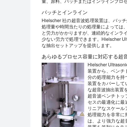
量、原料、バッチまたはインラインプロ
バッチとインライン
Hielscher 社の超音波処理装置は、
処理量や時間当たりの処理量によっては
と労力がかかりますが、連続的なインラ
少ない労力で処理できます。Hielscher 
な抽出セットアップを提供します。
あらゆるプロセス容量に対応する超
Hielscher U
装置から、ベンチ
分の処理能力を持
装置をカバーして
な超音波抽出装置
超音波ベンチトッ
セスの最適化に最
リニアなスケール
処理能力を非常に
は、より強力な超
装置を並列にクラス