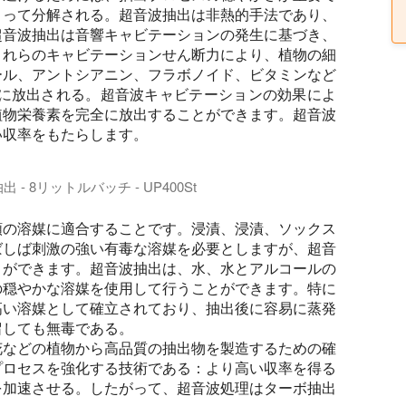
よって分解される。超音波抽出は非熱的手法であり、
超音波抽出は音響キャビテーションの発生に基づき、
これらのキャビテーションせん断力により、植物の細
ール、アントシアニン、フラボノイド、ビタミンなど
中に放出される。超音波キャビテーションの効果によ
植物栄養素を完全に放出することができます。超音波
い収率をもたらします。
- 8リットルバッチ - UP400St
St
類の溶媒に適合することです。浸漬、浸漬、ソックス
ばしば刺激の強い有毒な溶媒を必要としますが、超音
とができます。超音波抽出は、水、水とアルコールの
の穏やかな溶媒を使用して行うことができます。特に
高い溶媒として確立されており、抽出後に容易に蒸発
留しても無毒である。
花などの植物から高品質の抽出物を製造するための確
プロセスを強化する技術である：より高い収率を得る
を加速させる。したがって、超音波処理はターボ抽出