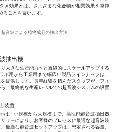
タメ効果とは、さまざまな化合物が相乗効果を発揮
めることを言います。
- 超音波による植物成分の抽出方法
キスの製造についてご紹介します。高品質な植物エキスを製造
波抽出機
より大きな生産能力へと直線的にスケールアップする
sonicsのラボ用から工業用まで幅広い製品ラインナップは、
置を提供します。長年経験を積んだスタッフが、フィ
から、最終的な生産レベルでの超音波システムの設置
た抽出装置
品ポートフォリオは、小規模から大規模まで、高性能超音波抽出器
セサリーにより、お客様のプロセスに最適な超音波装
す。最適な超音波セットアップは、想定される容量、