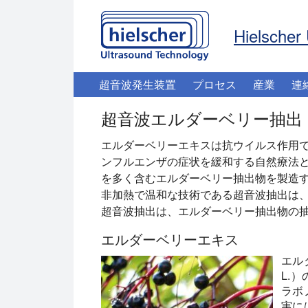
Hielscher 
超音波発生装置
プロセス
産業
連
超音波エルダーベリー抽出
エルダーベリーエキスは抗ウイルス作用
ンフルエンザの症状を緩和する自然療法
を多く含むエルダーベリー抽出物を製造
非加熱で温和な技術である超音波抽出は
超音波抽出は、エルダーベリー抽出物の
エルダーベリーエキス
エルダ
L.
ラボ
実に