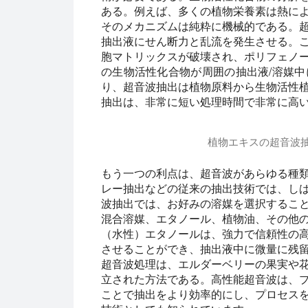
ある。例えば、多くの植物栄養素は熱に
そのメカニズムは純粋に機械的である。
抽出液にせん断力と乱流を発生させる。
胞マトリックスが破壊され、ポリフェノ
の生物活性化合物が周囲の抽出液/溶媒
り、超音波抽出は植物原料から生物活性
抽出は、非常に短い処理時間で非常に高
植物エキスの超音波抽出 
植物抽出用超音波ホモジナイザー UP400
もう一つの利点は、超音波があらゆる種
レー抽出などの従来の抽出技術では、し
波抽出では、お好みの溶媒を選択するこ
混合溶媒、エタノール、植物油、その他
（水性）エタノールは、強力で信頼性の
させることができ、抽出液中に微量に残
超音波処理は、エルダーベリーの果実や
立された方法である。高性能超音波は、
ことで抽出をより効率的にし、プロセス