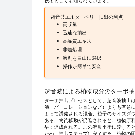
技術としても知られています。
超音波エルダーベリー抽出の利点
高収量
迅速な抽出
高品質エキス
非熱処理
溶剤を自由に選択
操作が簡単で安全
超音波による植物成分のターボ抽
ターボ抽出プロセスとして、超音波抽出
漬、パーコレーションなど）よりも有意
よって誘発される混合、粒子のサイズダ
ある。物質移動が促進されると、植物原
早く達成される。この濃度平衡に達する
ため、抽出ステップは完了する。植物の