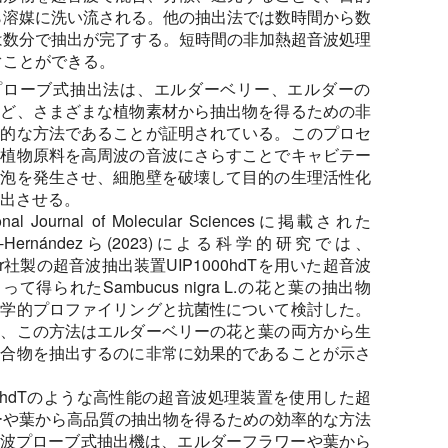
ら溶媒に洗い流される。他の抽出法では数時間から数
は数分で抽出が完了する。短時間の非加熱超音波処理
ぐことができる。
プローブ式抽出法は、エルダーベリー、エルダーの
など、さまざまな植物素材から抽出物を得るための非
率的な方法であることが証明されている。このプロセ
、植物原料を高周波の音波にさらすことでキャビテー
気泡を発生させ、細胞壁を破壊して目的の生理活性化
出させる。
tional Journal of Molecular Sciencesに掲載された
ez-Hernándezら(2023)による科学的研究では、
cher社製の超音波抽出装置UIP1000hdTを用いた超音波
て得られたSambucus nigra L.の花と葉の抽出物
化学的プロファイリングと抗菌性について検討した。
果、この方法はエルダーベリーの花と葉の両方から生
化合物を抽出するのに非常に効果的であることが示さ
000hdTのような高性能の超音波処理装置を使用した超
ーや葉から高品質の抽出物を得るための効率的な方法
の超音波プローブ式抽出機は、エルダーフラワーや葉から