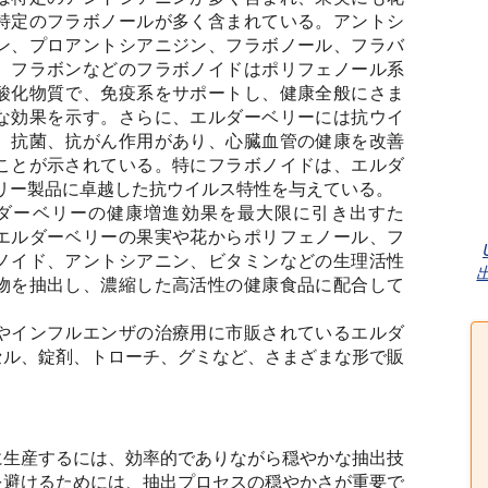
特定のフラボノールが多く含まれている。アントシ
ン、プロアントシアニジン、フラボノール、フラバ
、フラボンなどのフラボノイドはポリフェノール系
酸化物質で、免疫系をサポートし、健康全般にさま
な効果を示す。さらに、エルダーベリーには抗ウイ
、抗菌、抗がん作用があり、心臓血管の健康を改善
ことが示されている。特にフラボノイドは、エルダ
リー製品に卓越した抗ウイルス特性を与えている。
ダーベリーの健康増進効果を最大限に引き出すた
エルダーベリーの果実や花からポリフェノール、フ
ノイド、アントシアニン、ビタミンなどの生理活性
物を抽出し、濃縮した高活性の健康食品に配合して
。
やインフルエンザの治療用に市販されているエルダ
セル、錠剤、トローチ、グミなど、さまざまな形で販
に生産するには、効率的でありながら穏やかな抽出技
を避けるためには、抽出プロセスの穏やかさが重要で