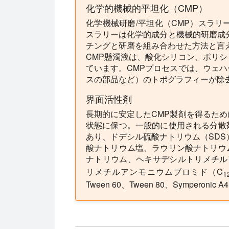
化学的機械的平坦化（CMP）
化学機械研磨/平坦化（CMP）スラリ
スラリーは化学的成分と機械的研磨成
チングと研磨を組み合わせた方法と言
CMP懸濁液は、酸化シリコン、ポリ
ています。CMPプロセスでは、ウェ
スの部品など）のトポグラフィーが除
界面活性剤
長期的に安定したCMP製剤を得るた
状態に保つ。一般的に使用される分散
あり、ドデシル硫酸ナトリウム（SDS
酸ナトリウム塩、ラウリン酸ナトリウ
ナトリウム、ヘキサデシルトリメチル
リメチルアンモニウムブロミド（C
1
Tween 60、Tween 80、Symperonic