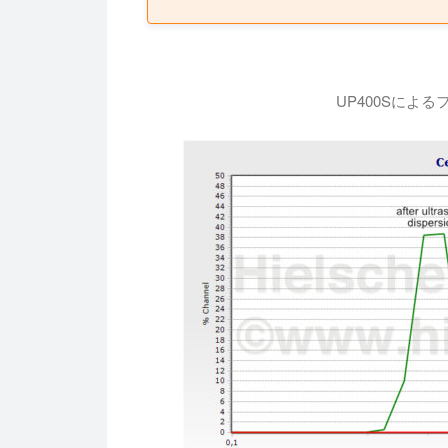
UP400Sによ
フュームドシリカの超音波分散：Hiel