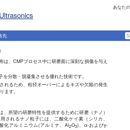
あなた
Ultrasonics
絡先
）
布は、CMPプロセス中に研磨面に深刻な損傷を与え
子を分散・脱凝集させる優れた技術です。
されるため、粒径オーバーによるキズや欠陥の発生
なります。
ーは、所望の研磨特性を提供するために研磨（ナノ）
使用されるナノ粒子には、二酸化ケイ素（シリカ、
、酸化アルミニウム(アルミナ、Al
O
)、α-およびy-
2
3