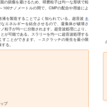
磨面の損傷を避けるため、研磨粒子は均一な形状で粒
～100ナノメートルの間で、CMPの配合や用途によ
散液を製造することでよく知られている。超音波
キ
要なエネルギーを結合させるので、凝集体が破壊さ
ナノ粒子が均一に分散されます。超音波処理により、
ことが可能である。スラリーを均一に超音波処理する
すことができます。 – スクラッチの発生を最小限
保する。
ップ