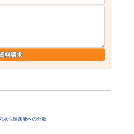
資料請求
の水性懸濁液への分散