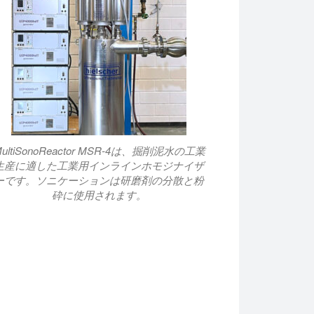
ultiSonoReactor MSR-4は、掘削泥水の工業
生産に適した工業用インラインホモジナイザ
ーです。ソニケーションは研磨剤の分散と粉
砕に使用されます。