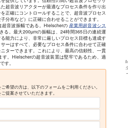
ムを提供しています。信頼性の高い超音波プロセッサ
れた超音波リアクターが最適なプロセス条件を作り出
ーを正確にコントロールすることで、超音波プロセス
粒子分布など）に正確に合わせることができます。
波振幅である。Hielscherの
産業用超音波シス
。最大200µmの振幅は、24時間365日の連続運
する能力により、非常に厳しいプロセス目標も達成す
ッサーはすべて、必要なプロセス条件に合わせて正確
モニターできます。これにより、最高の信頼性、一貫
。Hielscherの超音波装置は堅牢であるため、過
M
能です。
をご希望の方は、以下のフォームをご利用ください。
をご提案させていただきます。