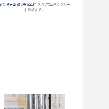
超音波分散機 UP400St
ラボでCMPスラリー
を製造する。