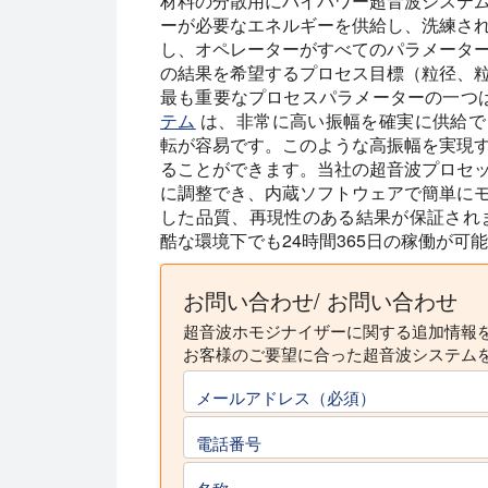
材料の分散用にハイパワー超音波システ
ーが必要なエネルギーを供給し、洗練さ
し、オペレーターがすべてのパラメータ
の結果を希望するプロセス目標（粒径、
最も重要なプロセスパラメーターの一つは超音
テム
は、非常に高い振幅を確実に供給できる
転が容易です。このような高振幅を実現
ることができます。当社の超音波プロセ
に調整でき、内蔵ソフトウェアで簡単に
した品質、再現性のある結果が保証されます
酷な環境下でも24時間365日の稼働が可
お問い合わせ/ お問い合わせ
超音波ホモジナイザーに関する追加情報
お客様のご要望に合った超音波システム
メールアドレス（必須）
電話番号