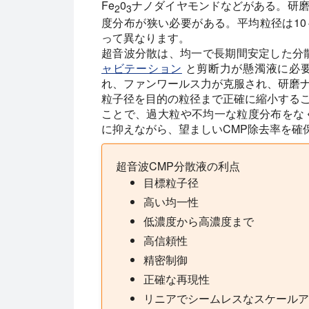
Fe
0
ナノダイヤモンドなどがある。研
2
3
度分布が狭い必要がある。平均粒径は10
って異なります。
超音波分散は、均一で長期間安定した分
ャビテーション
と剪断力が懸濁液に必
れ、ファンワールス力が克服され、研磨
粒子径を目的の粒径まで正確に縮小する
ことで、過大粒や不均一な粒度分布をなく
に抑えながら、望ましいCMP除去率を確
超音波CMP分散液の利点
目標粒子径
高い均一性
低濃度から高濃度まで
高信頼性
精密制御
正確な再現性
リニアでシームレスなスケールア