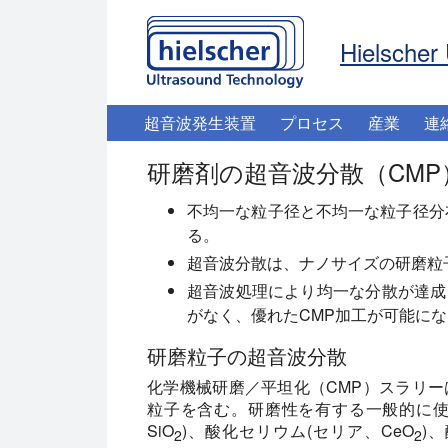
Hielscher 
超音波発生装置
プロセス
産業
連
研磨剤の超音波分散（CMP
不均一な粒子径と不均一な粒子径分
る。
超音波分散は、ナノサイズの研磨粒
超音波処理により均一な分散が達成
がなく、優れたCMP加工が可能に
研磨粒子の超音波分散
化学機械研磨／平坦化（CMP）スラリ
粒子を含む。研磨性を有する一般的に
SiO
)、酸化セリウム(セリア、CeO
)
2
2