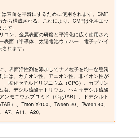
ーは表面を平滑にするために使用されます。CMP
分から構成される。これにより、CMPは化学エッ
えます。
シリコン、金属表面の研磨と平滑化に広く使用され
ハー表面（半導体、太陽電池ウェハー、電子デバイ
去されます。
めに、界面活性剤を添加してナノ粒子を均一な懸濁
剤には、カチオン性、アニオン性、非イオン性が
）、塩化セチルピリジニウム（CPC）、カプリン
ム塩、デシル硫酸ナトリウム、ヘキサデシル硫酸
アンモニウムブロミド（C
TAB）、ドデシルト
16
TAB）、Triton X-100、Tween 20、Tween 40、
2
 A4、A7、A11、A20。