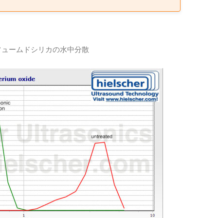
るフュームドシリカの水中分散
scher社の超音波ホモジナイザーUP400Sは、シリカ粉末を