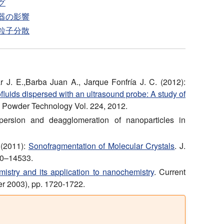
グ
器の影響
粒子分散
 J. E.,Barba Juan A., Jarque Fonfría J. C. (2012):
fluids dispersed with an ultrasound probe: A study of
Powder Technology Vol. 224, 2012.
persion and deagglomeration of nanoparticles in
 (2011):
Sonofragmentation of Molecular Crystals
. J.
30–14533.
stry and its application to nanochemistry
. Current
r 2003), pp. 1720-1722.