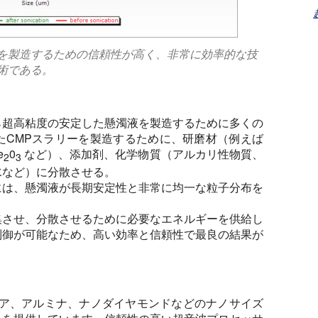
を製造するための信頼性が高く、非常に効率的な技
術である。
ら超高粘度の安定した懸濁液を製造するために多くの
たCMPスラリーを製造するために、研磨材（例えば
e
0
など）、添加剤、化学物質（アルカリ性物質、
2
3
水など）に分散させる。
には、懸濁液が長期安定性と非常に均一な粒子分布を
集させ、分散させるために必要なエネルギーを供給し
制御が可能なため、高い効率と信頼性で最良の結果が
、シリカ、セリア、アルミナ、ナノダイヤモンドなどのナノサイズ