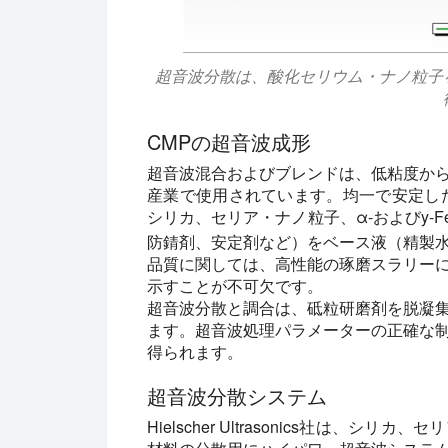
超音波分散は、酸化セリウム・ナノ粒子
CMPの超音波成形
超音波混合およびブレンドは、低粘度か
産業で使用されています。均一で安定し
シリカ、セリア・ナノ粒子、α-およびy-F
防錆剤、安定剤など）をベース液（精製
品質に関しては、高性能の琢磨スラリー
示すことが不可欠です。
超音波分散と調合は、砥粒研磨剤を脱凝
ます。超音波処理パラメーターの正確な
得られます。
超音波分散システム
Hielscher Ultrasonics社は