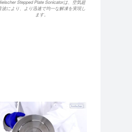
Hielscher Stepped Plate Sonicatorは、空気超
音波により、より迅速で均一な解凍を実現し
ます。