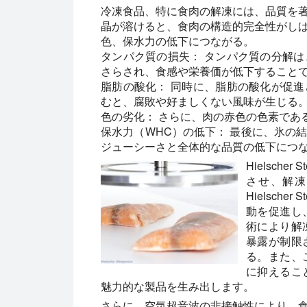
冷凍食品、特に食肉の解凍には、品質を
晶が溶けると、食肉の構造的完全性がし
色、保水力の低下につながる。
タンパク質の損失：
タンパク質の分解は
さらされ、食感や栄養価が低下すること
脂肪の酸化：
同時に、脂肪の酸化が促進
むと、腐敗や好ましくない風味が生じる
色の劣化：
さらに、肉の赤色の色素であ
保水力（WHC）の低下：
最後に、氷の結
ジューシーさと全体的な品質の低下につ
Hielsche
させ、解凍
Hielsche
動を促進し
術により解
暴露が制限
る。また、
に抑えるこ
魅力的な製品を生み出します。
さらに、空気超音波の非接触性により、