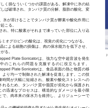
著しく損なういくつかの課題がある。解凍中に氷の結
ばしば破壊され、タンパク質の分解、脂肪の酸化、変
、氷が溶けることでタンパク質が酵素や酸化作用に
で起こる。
され、特に酸素がそれまで凍っていた部位に入り込
。
るミオグロビンの酸化は、視覚の劣化につながる。
晶による細胞の損傷は、肉の保水能力を低下させ、
ながる。
r Stepped Plate Sonicatorは、強力な空中超音波を発生
中のこれらの問題を克服するのに役立ちます。
r Stepped Plate Sonicatorは、食品表面の熱と物質の移
、より均一で制御された解凍を促進します。この技
凍時間が大幅に短縮され、酸素や酸化ストレスへの
されるため、タンパク質や脂質が劣化から保護され
この迅速なプロセスは、構造的なダメージを最小限
とで、肉本来の保水力を維持し、よりジューシーで
食品への機械的損傷を防ぎながら衛生的なオペレーシ