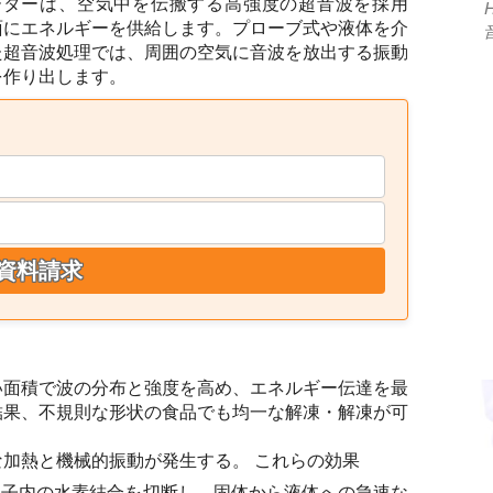
ニケーターは、空気中を伝搬する高強度の超音波を採用
面にエネルギーを供給します。プローブ式や液体を介
た超音波処理では、周囲の空気に音波を放出する振動
を作り出します。
資料請求
い面積で波の分布と強度を高め、エネルギー伝達を最
結果、不規則な形状の食品でも均一な解凍・解凍が可
な加熱と機械的振動が発生する。
これらの効果
子内の水素結合を切断し、固体から液体への急速な