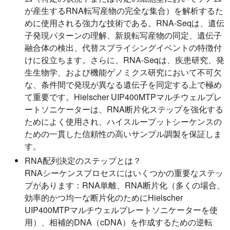
が産生するRNA転写産物の完全な集合）を解析するた
めに使用される強力な技術である。RNA-Seqは、遺伝
子発現パターンの理解、新規転写産物の同定、遺伝子
融合体の検出、代替スプライシングイベントの特徴付
けに役立ちます。さらに、RNA-Seqは、疾患研究、発
生生物学、および機能ゲノミクス研究において不可欠
な、条件間で発現が異なる遺伝子を同定する上で極め
て重要です。Hielscher UIP400MTPマルチウェルプレ
ートソニケーターは、RNA断片化ステップを強化する
ためによく使用され、ハイスループットシーケンスの
ための一貫した信頼性の高いサンプル調製を保証しま
す。
RNA配列決定のステップとは？
RNAシーケンスプロセスにはいくつかの重要なステッ
プがあります：RNA単離、RNA断片化（多くの場合、
効率的かつ均一な断片化のためにHielscher
UIP400MTPマルチウェルプレートソニケーターを使
用）、相補的DNA（cDNA）を作成するための逆転