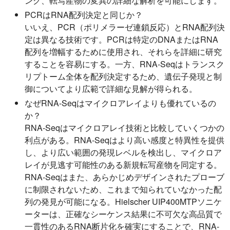
ング、転写産物の変異の詳細な解析を可能にします。
PCRはRNA配列決定と同じか？
いいえ、PCR（ポリメラーゼ連鎖反応）とRNA配列決
定は異なる技術です。PCRは特定のDNAまたはRNA
配列を増幅するために使用され、それらを詳細に研究
することを容易にする。一方、RNA-Seqはトランスク
リプトーム全体を配列決定するため、遺伝子発現と制
御についてより広範で詳細な見解が得られる。
なぜRNA-Seqはマイクロアレイよりも優れているの
か？
RNA-Seqはマイクロアレイ技術と比較していくつかの
利点がある。RNA-Seqはより高い感度と特異性を提供
し、より広い範囲の発現レベルを検出し、マイクロア
レイが見逃す可能性のある新規転写産物を同定する。
RNA-Seqはまた、あらかじめデザインされたプローブ
に制限されないため、これまで知られていなかった配
列の発見が可能になる。Hielscher UIP400MTPソニケ
ーターは、正確なシーケンス結果に不可欠な高品質で
一貫性のあるRNA断片化を確実にすることで、RNA-