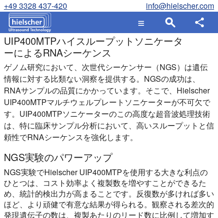
+49 3328 437-420
info@hielscher.com
UIP400MTPハイスループットソニケータ
ーによるRNAシーケンス
ゲノム研究において、次世代シーケンサー（NGS）は遺伝
情報に対する比類ない洞察を提供する。NGSの成功は、
RNAサンプルの品質にかかっています。そこで、Hielscher
UIP400MTPマルチウェルプレートソニケーターが不可欠で
す。UIP400MTPソニケーターのこの高度な超音波処理技術
は、特に臨床サンプル分析において、高いスループットと信
頼性でRNAシーケンスを強化します。
NGS実験のパワーアップ
NGS実験でHielscher UIP400MTPを使用する大きな利点の
ひとつは、コスト効率よく複製数を増やすことができるた
め、統計的検出力が高まることです。反復数が多ければ多い
ほど、より頑健で有意な結果が得られる。観察される差次的
発現遺伝子の数は、複製あたりのリード数に比例して増加す