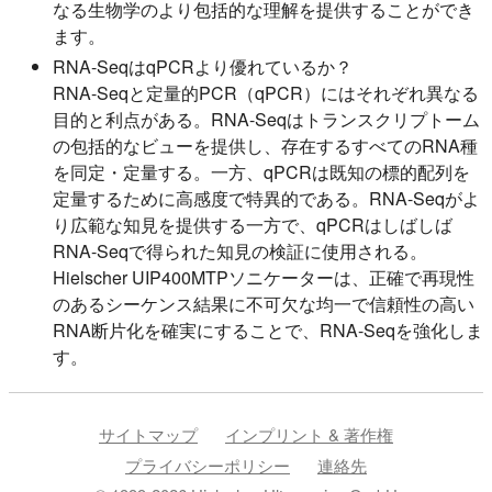
なる生物学のより包括的な理解を提供することができ
ます。
RNA-SeqはqPCRより優れているか？
RNA-Seqと定量的PCR（qPCR）にはそれぞれ異なる
目的と利点がある。RNA-Seqはトランスクリプトーム
の包括的なビューを提供し、存在するすべてのRNA種
を同定・定量する。一方、qPCRは既知の標的配列を
定量するために高感度で特異的である。RNA-Seqがよ
り広範な知見を提供する一方で、qPCRはしばしば
RNA-Seqで得られた知見の検証に使用される。
Hielscher UIP400MTPソニケーターは、正確で再現性
のあるシーケンス結果に不可欠な均一で信頼性の高い
RNA断片化を確実にすることで、RNA-Seqを強化しま
す。
サイトマップ
インプリント & 著作権
プライバシーポリシー
連絡先