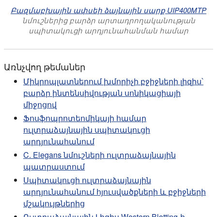
Բազմաբխային ափսեի ձայնային սարք UIP400MTP
նմուշներից բարձր արտադրողականության
սպիտակուցի արդյունահանման համար
Առնչվող թեմաներ
Միկրոպլատներում խմորիչի բջիջների լիզիս՝
բարձր ինտենսիվության սոնիկացիայի
միջոցով
Ֆոսֆոպրոտեոմիկայի համար
ուլտրաձայնային սպիտակուցի
արդյունահանում
C. Elegans նմուշների ուլտրաձայնային
պատրաստում
Սպիտակուցի ուլտրաձայնային
արդյունահանում հյուսվածքների և բջիջների
մշակույթներից
Ուլտրաձայնային Լիզիս Western Blotting-ի