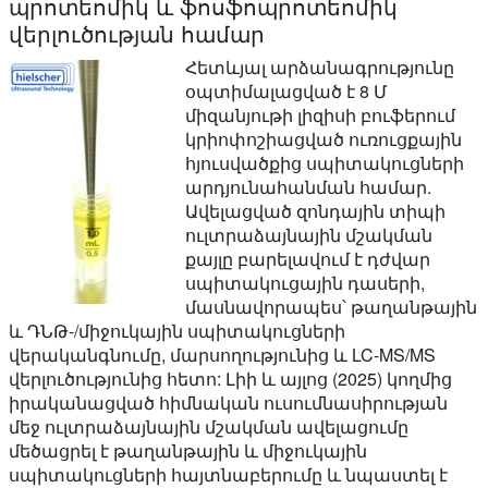
պրոտեոմիկ և ֆոսֆոպրոտեոմիկ
վերլուծության համար
Հետևյալ արձանագրությունը
օպտիմալացված է 8 Մ
միզանյութի լիզիսի բուֆերում
կրիոփոշիացված ուռուցքային
հյուսվածքից սպիտակուցների
արդյունահանման համար.
Ավելացված զոնդային տիպի
ուլտրաձայնային մշակման
քայլը բարելավում է դժվար
սպիտակուցային դասերի,
մասնավորապես՝ թաղանթային
և ԴՆԹ-/միջուկային սպիտակուցների
վերականգնումը, մարսողությունից և LC-MS/MS
վերլուծությունից հետո: Լիի և այլոց (2025) կողմից
իրականացված հիմնական ուսումնասիրության
մեջ ուլտրաձայնային մշակման ավելացումը
մեծացրել է թաղանթային և միջուկային
սպիտակուցների հայտնաբերումը և նպաստել է