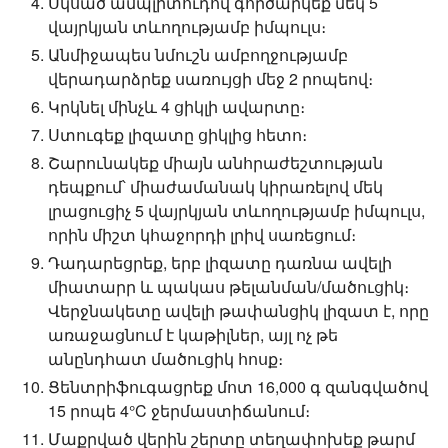
Սկսած ամպլիտուդով գործարկեք մեկ 5
վայրկյան տևողությամբ իմպուլս։
Անմիջապես նմուշն ամբողջությամբ
վերադարձրեք սառույցի մեջ 2 րոպեով։
Կրկնել մինչև 4 ցիկլի ավարտը։
Ստուգեք լիզատը ցիկլից հետո։
Շարունակեք միայն անհրաժեշտության
դեպքում՝ միաժամանակ կիրառելով մեկ
լրացուցիչ 5 վայրկյան տևողությամբ իմպուլս,
որին միշտ կհաջորդի լրիվ սառեցում։
Դադարեցրեք, երբ լիզատը դառնա ավելի
միատարր և պակաս թելանման/մածուցիկ։
Վերջնակետը ավելի թափանցիկ լիզատ է, որը
առաջացնում է կաթիլներ, այլ ոչ թե
անընդհատ մածուցիկ հոսք։
Ցենտրիֆուգացրեք մոտ 16,000 գ զանգվածով
15 րոպե 4°C ջերմաստիճանում։
Մաքրված վերին շերտը տեղափոխեք թարմ