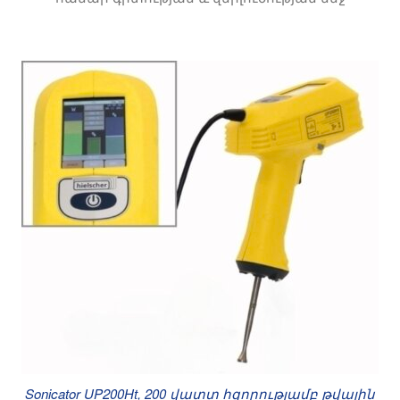
Այս ձեռնարկը բացատրում է, թե որ տեսակի sonicat
Sonicator UP200Ht, 200 վատտ հզորությամբ թվային