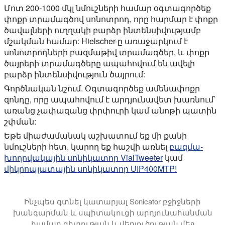
Մոտ 200-1000 մկլ նմուշների համար օգտագործեք
փոքր տրամագծով սոնոտրոդ, որը հարմար է փոքր
ծավալների ուղղակի բարձր ինտենսիվությամբ
մշակման համար: Hielscher-ը առաջարկում է
սոնոտրոդների բազմաթիվ տրամագծեր, և փոքր
ծայրերի տրամագծերը ապահովում են ավելի
բարձր ինտենսիվություն ծայրում:
Գործնական նշում. Օգտագործեք ամենափոքր
զոնդը, որը ապահովում է արդյունավետ խառնում՝
առանց չափազանց փրփուրի կամ անոթի պատին
շփման:
Եթե միաժամանակ աշխատում եք մի քանի
նմուշների հետ, կարող եք հաշվի առնել
բազմա-
խողովակային սոնիկատոր VialTweeter
կամ
միկրոպլատային սոնիկատոր UIP400MTP!
Ինչպես գտնել կատարյալ Sonicator բջիջների
խանգարման և սպիտակուցի արդյունահանման
համար գիտության և վերլուծության մեջ