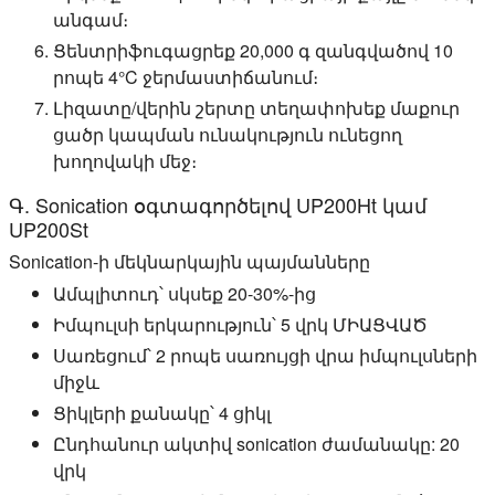
անգամ։
Ցենտրիֆուգացրեք 20,000 գ զանգվածով 10
րոպե 4°C ջերմաստիճանում։
Լիզատը/վերին շերտը տեղափոխեք մաքուր
ցածր կապման ունակություն ունեցող
խողովակի մեջ։
Գ. Sonication օգտագործելով UP200Ht կամ
UP200St
Sonication-ի մեկնարկային պայմանները
Ամպլիտուդ՝ սկսեք 20-30%-ից
Իմպուլսի երկարություն՝ 5 վրկ ՄԻԱՑՎԱԾ
Սառեցում՝ 2 րոպե սառույցի վրա իմպուլսների
միջև
Ցիկլերի քանակը՝ 4 ցիկլ
Ընդհանուր ակտիվ sonication ժամանակը: 20
վրկ