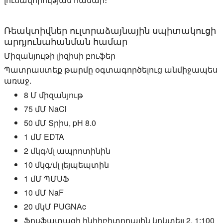
Ռեակտիվներ ուլտրաձայնային սպիտակուցի
արդյունահանման համար
Միզանյութի լիզիսի բուֆեր
Պատրաստեք թարմը օգտագործելուց անմիջապես
առաջ.
8 Մ միզանյութ
75 մՄ NaCl
50 մՄ Տրիս, pH 8.0
1 մՄ EDTA
2 մկգ/մլ ապրոտինին
10 մկգ/մլ լեյպեպտին
1 մՄ ՊՄՍՖ
10 մՄ NaF
20 մկՄ PUGNAc
Ֆոսֆատազի ինհիբիտորային կոկտեյլ 2, 1:100