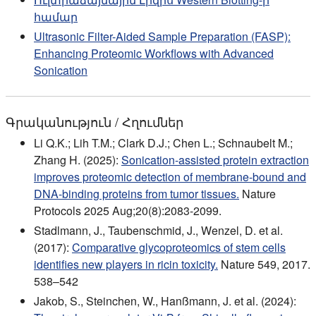
համար
Ultrasonic Filter-Aided Sample Preparation (FASP):
Enhancing Proteomic Workflows with Advanced
Sonication
Գրականություն / Հղումներ
Li Q.K.; Lih T.M.; Clark D.J.; Chen L.; Schnaubelt M.;
Zhang H. (2025):
Sonication-assisted protein extraction
improves proteomic detection of membrane-bound and
DNA-binding proteins from tumor tissues.
Nature
Protocols 2025 Aug;20(8):2083-2099.
Stadlmann, J., Taubenschmid, J., Wenzel, D. et al.
(2017):
Comparative glycoproteomics of stem cells
identifies new players in ricin toxicity.
Nature 549, 2017.
538–542
Jakob, S., Steinchen, W., Hanßmann, J. et al. (2024):