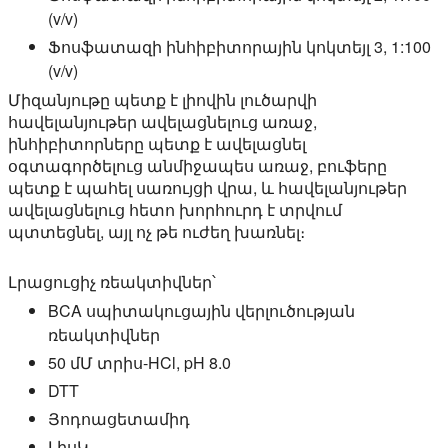
(v/v)
Ֆոսֆատազի ինհիբիտորային կոկտեյլ 3, 1:100
(v/v)
Միզանյութը պետք է լիովին լուծարվի
հավելանյութեր ավելացնելուց առաջ,
ինհիբիտորները պետք է ավելացնել
օգտագործելուց անմիջապես առաջ, բուֆերը
պետք է պահել սառույցի վրա, և հավելանյութեր
ավելացնելուց հետո խորհուրդ է տրվում
պտտեցնել, այլ ոչ թե ուժեղ խառնել։
Լրացուցիչ ռեակտիվներ՝
BCA սպիտակուցային վերլուծության
ռեակտիվներ
50 մՄ տրիս-HCl, pH 8.0
DTT
Յոդոացետամիդ
ԼիսԿ