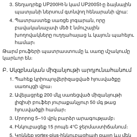
Տեղադրեք UP200Ht-ն կամ UP200St-ը ձայնային
պատյանի ներսում գտնվող հենարանի վրա:
Պատրաստեք սառցե լոգարան, որը
բավականաչափ մեծ է նմուշային
խողովակները ուղղահայաց և կայուն պահելու
համար։
Թարմ բուֆերի պատրաստումը և սառը մշակումը
կարևոր են։
Բ. Սկզբնական միզանյութի արդյունահանում
Պահեք կրիոպոլվերիզացված հյուսվածքը
սառույցի վրա։
Ավելացրեք 200 մկլ սառեցված միզանյութի
լիզիսի բուֆեր յուրաքանչյուր 50 մգ թաց
հյուսվածքի համար։
Մրորոց 5–10 վրկ բարձր արագությամբ։
Ինկուբացեք 15 րոպե 4°C ջերմաստիճանում։
Կրկնեք vortex-plus-ինկուբացիայի քայլը ևս մեկ