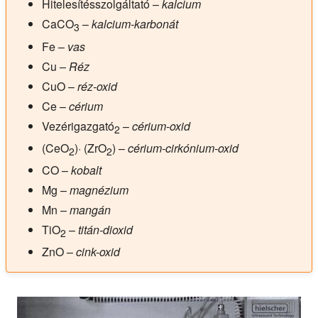
Hitelesítésszolgáltató
–
kalcium
CaCO
–
kalcium-karbonát
3
Fe
–
vas
Cu
–
Réz
CuO
–
réz-oxid
Ce
–
cérium
Vezérigazgató
–
cérium-oxid
2
(CeO
)· (ZrO
)
–
cérium-cirkónium-oxid
2
2
CO
–
kobalt
Mg
–
magnézium
Mn
–
mangán
TiO
–
titán-dioxid
2
ZnO
–
cink-oxid