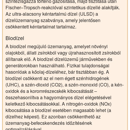
szintézisgázzá történő gázosítása, majd tisztítása után
Fischer–Tropsch-reakcióval szintetikus dízellé alakítják.
Az ultra-alacsony kéntartalmú dízel (ULSD) a
dízelüzemanyag szabványa, amely jelentősen
csökkentett kéntartalmat tartalmaz.
Biodízel
A biodízel megújuló üzemanyag, amelyet növényi
olajokból, állati zsírokból vagy újrahasznosított zsírokból
állítanak elő. A biodízel dízelüzemű járművekben és
generátorokban használható. Fizikai tulajdonságai
hasonlóak a kőolaj-dízeléhez, bár tisztábban ég. A
biodízel csökkenti az el nem égett szénhidrogének
(UHC), a szén-dioxid (CO2), a szén-monoxid (CO), a kén-
oxidok és a koromrészecskék kibocsátását –
összehasonlítva a hagyományos dízel elégetésével
keletkező kibocsátásokkal. A nitrogén-oxidok (NOx)
kibocsátása a biodízel esetében magasabb lehet (a
dízelhez képest). Ez azonban csökkenthető az
üzemanyag-befecskendezés időzítésének
optimalizálásával.