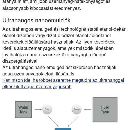
aránya miatt, ami jobb üzemanyag-hatékonyságot és
alacsonyabb kibocsátást eredményez.
Ultrahangos nanoemulziók
Az ultrahangos emulgeálási technológiát stabil etanol-dekán,
etanol-dízelben vagy dízel-biodízel-etanol / bioetanol
keverékek előállítására használják. Az ilyen keverékek
ideális alapüzemanyagok, amelyek második lépésben
javíthatók a nanorészecskék üzemanyagba történő
diszpergálásával.
Az ultrahangos nano-emulgeálást sikeresen használják
aqua-üzemanyagok előállítására is.
Kattintson ide, ha többet szeretne megtudni az ultrahanggal
elkészített aqua-üzemanyagokról!