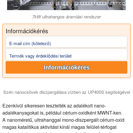
7kW ultrahangos áramlási rendszer
Információkérés
E-mail cím (kötelező)
Termék vagy érdeklődési terület
Információkérés
Szén nanocsövek diszpergálása vízben az UP400S segítségével
Ezenkívül sikeresen tesztelték az adalékolt nano-
adalékanyagokat is, például cérium-oxidként MWNT-ken.
A nanoméretű, ultrahanggal mono-diszpergált cérium-oxid
magas katalitikus aktivitást kínál magas felület-térfogat