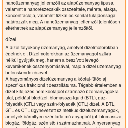
nanoüzemanyag jellemzőit az alapüzemanyag típusa,
valamint a nanorészecskék összetétele, mérete, alakja,
koncentrációja, valamint fizikai és kémiai tulajdonságai
határozzák meg. A nanoüzemanyag jellemzői jelentősen
eltérhetnek az alapüzemanyag jellemzőitől.
dízel
A dízel folyékony üzemanyag, amelyet dízelmotorokban
égetnek el. Dízelmotorokban az üzemanyagot szikra
nélkül gyújtják meg, hanem a beszívott levegő
keverékének összenyomásával, majd a dízel üzemanyag
befecskendezésével.
A hagyományos dízelüzemanyag a kőolaj-fűtőolaj
specifikus frakcionált desztillátuma. Tágabb értelemben a
dízel kifejezés nem kőolajból származó üzemanyagokra
utal, például biodízel, biomassza-iquid (BTL), gáz-
folyadék (GTL) vagy szén-folyadék (CTL) dízel. A BTL,
GTL és CTL úgynevezett szintetikus dízelüzemanyagok,
amelyek bármilyen széntartalmú anyagból (pl. biomassza,
biogáz, földgáz, szén stb.) származhatnak. A nyersanyag