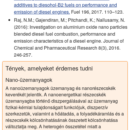
additives to diesohol-B2 fuels on performance and
emission of diesel engines.
Fuel 196, 2017. 110–123.
Raj, N.M.; Gajendiran, M.; Pitchandi, K.; Nallusamy, N.
(2016): Investigation on aluminium oxide nano particles
blended diesel fuel combustion, performance and
emission characteristics of a diesel engine. Journal of
Chemical and Pharmaceutical Research 8(3), 2016.
246-257.
Tények, amelyeket érdemes tudni
Nano-üzemanyagok
A nanoüzemanyagok üzemanyag és nanorészecskék
keverékét jelentik. A nanoenergetikai részecskék
üzemanyagba történő diszpergálásával az üzemanyag
fizikai-kémiai tulajdonságait funkciójuk, diszperzív
szerkezetük, valamint a hőátadás, a folyadékáramlás és a
részecskék kölcsönhatásának összetett kölcsönhatása
változtatja meg. A heterogén összetétel miatt a