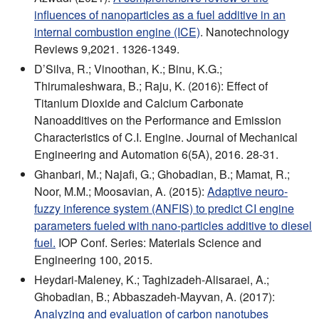
influences of nanoparticles as a fuel additive in an
internal combustion engine (ICE)
. Nanotechnology
Reviews 9,2021. 1326-1349.
D’Silva, R.; Vinoothan, K.; Binu, K.G.;
Thirumaleshwara, B.; Raju, K. (2016): Effect of
Titanium Dioxide and Calcium Carbonate
Nanoadditives on the Performance and Emission
Characteristics of C.I. Engine. Journal of Mechanical
Engineering and Automation 6(5A), 2016. 28-31.
Ghanbari, M.; Najafi, G.; Ghobadian, B.; Mamat, R.;
Noor, M.M.; Moosavian, A. (2015):
Adaptive neuro-
fuzzy inference system (ANFIS) to predict CI engine
parameters fueled with nano-particles additive to diesel
fuel.
IOP Conf. Series: Materials Science and
Engineering 100, 2015.
Heydari-Maleney, K.; Taghizadeh-Alisaraei, A.;
Ghobadian, B.; Abbaszadeh-Mayvan, A. (2017):
Analyzing and evaluation of carbon nanotubes