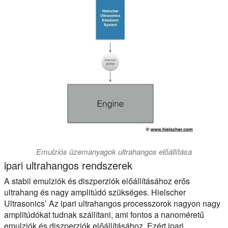
Emulziós üzemanyagok ultrahangos előállítása
ipari ultrahangos rendszerek
A stabil emulziók és diszperziók előállításához erős
ultrahang és nagy amplitúdó szükséges. Hielscher
Ultrasonics’ Az ipari ultrahangos processzorok nagyon nagy
amplitúdókat tudnak szállítani, ami fontos a nanoméretű
emulziók és diszperziók előállításához. Ezért ipari