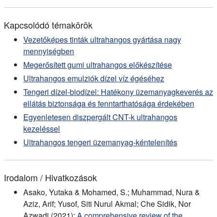
Kapcsolódó témakörök
Vezetőképes tinták ultrahangos gyártása nagy
mennyiségben
Megerősített gumi ultrahangos előkészítése
Ultrahangos emulziók dízel víz égéséhez
Tengeri dízel-biodízel: Hatékony üzemanyagkeverés az
ellátás biztonsága és fenntarthatósága érdekében
Egyenletesen diszpergált CNT-k ultrahangos
kezeléssel
Ultrahangos tengeri üzemanyag-kéntelenítés
Irodalom / Hivatkozások
Asako, Yutaka & Mohamed, S.; Muhammad, Nura &
Aziz, Arif; Yusof, Siti Nurul Akmal; Che Sidik, Nor
Azwadi (2021):
A comprehensive review of the