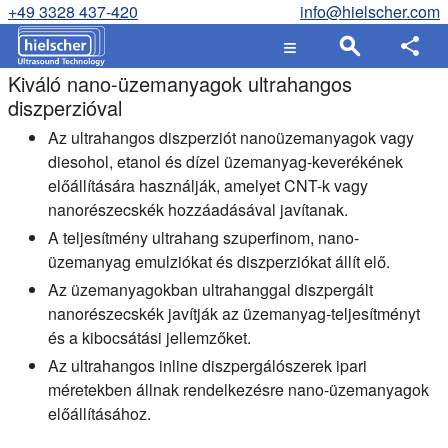
+49 3328 437-420
info@hielscher.com
Kiváló nano-üzemanyagok ultrahangos
diszperzióval
Az ultrahangos diszperziót nanoüzemanyagok vagy
diesohol, etanol és dízel üzemanyag-keverékének
előállítására használják, amelyet CNT-k vagy
nanorészecskék hozzáadásával javítanak.
A teljesítmény ultrahang szuperfinom, nano-
üzemanyag emulziókat és diszperziókat állít elő.
Az üzemanyagokban ultrahanggal diszpergált
nanorészecskék javítják az üzemanyag-teljesítményt
és a kibocsátási jellemzőket.
Az ultrahangos inline diszpergálószerek ipari
méretekben állnak rendelkezésre nano-üzemanyagok
előállításához.