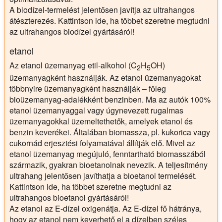
A biodízel-termelést jelentősen javítja az ultrahangos
átészterezés. Kattintson ide, ha többet szeretne megtudni
az ultrahangos biodízel gyártásáról!
etanol
Az etanol üzemanyag etil-alkohol (C
H
OH)
2
5
üzemanyagként használják. Az etanol üzemanyagokat
többnyire üzemanyagként használják – főleg
bioüzemanyag-adalékként benzinben. Ma az autók 100%
etanol üzemanyaggal vagy úgynevezett rugalmas
üzemanyagokkal üzemeltethetők, amelyek etanol és
benzin keverékei. Általában biomassza, pl. kukorica vagy
cukornád erjesztési folyamatával állítják elő. Mivel az
etanol üzemanyag megújuló, fenntartható biomasszából
származik, gyakran bioetanolnak nevezik. A teljesítmény
ultrahang jelentősen javíthatja a bioetanol termelését.
Kattintson ide, ha többet szeretne megtudni az
ultrahangos bioetanol gyártásáról!
Az etanol az E-dízel oxigenátja. Az E-dízel fő hátránya,
hogy az etanol nem keverhető el a dízelben széles