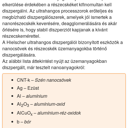
elkerülése érdekében a részecskéket kifinomultan kell
diszpergálni. Az ultrahangos processzorok erőteljes és
megbízható diszpergálószerek, amelyek jól ismertek a
nanorészecskék keverésére, deagglomerálására és akár
őrlésére is, hogy stabil diszperziót kapjanak a kívánt
részecskemérettel.
A Hielscher ultrahangos diszpergálói bizonyított eszközök a
nanocsövek és részecskék üzemanyagokba történő
diszpergálására.
Az alábbi lista áttekintést nyújt az üzemanyagokban
diszpergált, már tesztelt nanoanyagokról:
CNT-k
–
Szén nanocsövek
Ag
– Ezüst
Al
–
alumínium
Al
O
–
alumínium-oxid
2
3
AlCuO
–
alumínium-réz-oxidok
x
b
–
bór