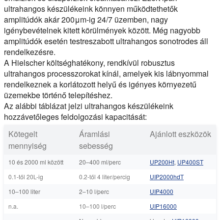
ultrahangos készülékeink könnyen működtethetők
amplitúdók akár 200μm-ig
24/7 üzemben, nagy
igénybevételnek kitett körülmények között. Még nagyobb
amplitúdók esetén testreszabott ultrahangos sonotrodes áll
rendelkezésre.
A Hielscher költséghatékony, rendkívül robusztus
ultrahangos processzorokat kínál, amelyek kis lábnyommal
rendelkeznek a korlátozott helyű és igényes környezetű
üzemekbe történő telepítéshez.
Az alábbi táblázat jelzi ultrahangos készülékeink
hozzávetőleges feldolgozási kapacitását:
Kötegelt
Áramlási
Ajánlott eszközök
mennyiség
sebesség
10 és 2000 ml között
20–400 ml/perc
UP200Ht
,
UP400ST
0.1-től 20L-ig
0.2-től 4 liter/percig
UIP2000hdT
10–100 liter
2–10 l/perc
UIP4000
n.a.
10–100 l/perc
UIP16000