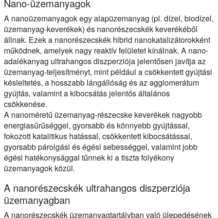
Nano-üzemanyagok
A nanoüzemanyagok egy alapüzemanyag (pl. dízel, biodízel,
üzemanyag-keverékek) és nanorészecskék keverékéből
állnak. Ezek a nanorészecskék hibrid nanokatalizátorokként
működnek, amelyek nagy reaktív felületet kínálnak. A nano-
adalékanyag ultrahangos diszperziója jelentősen javítja az
üzemanyag-teljesítményt, mint például a csökkentett gyújtási
késleltetés, a hosszabb lángállóság és az agglomerátum
gyújtás, valamint a kibocsátás jelentős általános
csökkenése.
A nanoméretű üzemanyag-részecske keverékek nagyobb
energiasűrűséggel, gyorsabb és könnyebb gyújtással,
fokozott katalitikus hatással, csökkentett kibocsátással,
gyorsabb párolgási és égési sebességgel, valamint jobb
égési hatékonysággal tűnnek ki a tiszta folyékony
üzemanyagok közül.
A nanorészecskék ultrahangos diszperziója
üzemanyagban
A nanorészecskék üzemanyagtartályban való ülepedésének